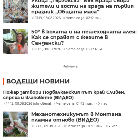
Улица „Търговска“ във Враца събра
жители и гости на града на първия
празник „Общата маса“
23:19, 08.08.2026
Чете се за: 02:12 мин.
50° в колата и на пешеходната алея:
Как се справят с жегите в
Сандански?
21:05, 08.08.2026
Чете се за: 02:12 мин.
Реклама
ВОДЕЩИ НОВИНИ
Пожар затвори Подбалканския път край Сливен,
спряха и влаковете (ВИДЕО)
14:12, 09.08.2026 (обновена)
Чете се за: 01:42 мин.
У нас
Механотехникумът в Монтана
пламна отново (ВИДЕО)
17:00, 09.08.2026
Чете се за: 01:30 мин.
У нас