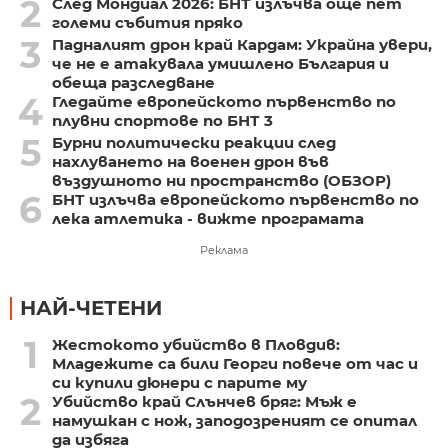
2
След Мондиал 2026: БНТ излъчва още пет
големи събития пряко
3
Падналият дрон край Кардам: Украйна увери,
че не е атакувала умишлено България и
обеща разследване
4
Гледайте европейското първенство по
плувни спортове по БНТ 3
5
Бурни политически реакции след
нахлуването на военен дрон във
въздушното ни пространство (ОБЗОР)
6
БНТ излъчва европейското първенство по
лека атлетика - вижте програмата
Реклама
НАЙ-ЧЕТЕНИ
1
Жестокото убийство в Пловдив:
Младежите са били Георги повече от час и
си купили дюнери с парите му
2
Убийство край Слънчев бряг: Мъж е
намушкан с нож, заподозреният се опитал
да избяга