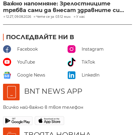
Важно напомняне: Зрелостниците
трябва сами да внесат здравните си...
12:27, 09.08.2026
Чете се за: 03:12 мин.
У нас
ПОСЛЕДВАЙТЕ НИ В
Facebook
Instagram
YouTube
TikTok
Google News
LinkedIn
BNT NEWS APP
Всичко най-важно в твоя телефон
ТВОЯТА НОВИНА