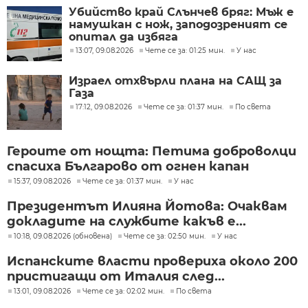
Убийство край Слънчев бряг: Мъж е
намушкан с нож, заподозреният се
опитал да избяга
13:07, 09.08.2026
Чете се за: 01:25 мин.
У нас
Израел отхвърли плана на САЩ за
Газа
17:12, 09.08.2026
Чете се за: 01:37 мин.
По света
Героите от нощта: Петима доброволци
спасиха Българово от огнен капан
15:37, 09.08.2026
Чете се за: 01:37 мин.
У нас
Президентът Илияна Йотова: Очаквам
докладите на службите какъв е...
10:18, 09.08.2026 (обновена)
Чете се за: 02:50 мин.
У нас
Испанските власти провериха около 200
пристигащи от Италия след...
13:01, 09.08.2026
Чете се за: 02:02 мин.
По света