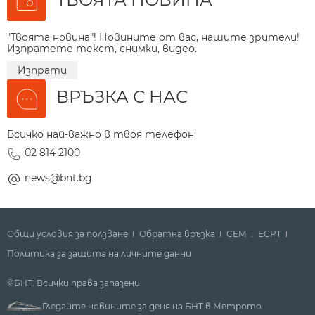
"Твоята новина"! Новините от вас, нашите зрители!
Изпратете текст, снимки, видео.
Изпрати
ВРЪЗКА С НАС
Всичко най-важно в твоя телефон
02 814 2100
news@bnt.bg
Общи условия за ползване
Обратна връзка
СЕМ
ECPT
Политика за защита на личните данни
©БНТ. Всички права запазени
Гледайте новините за деня на БНТ в Метрото