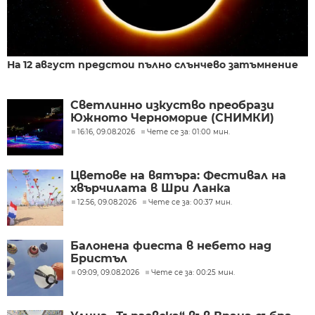
На 12 август предстои пълно слънчево затъмнение
Светлинно изкуство преобрази
Южното Черноморие (СНИМКИ)
16:16, 09.08.2026
Чете се за: 01:00 мин.
Цветове на вятъра: Фестивал на
хвърчилата в Шри Ланка
12:56, 09.08.2026
Чете се за: 00:37 мин.
Балонена фиеста в небето над
Бристъл
09:09, 09.08.2026
Чете се за: 00:25 мин.