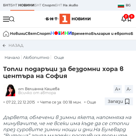
БНТ
БНТ
НОВИНИ
БНТ
Спорт
БНТ
На живо
BG
2
0
Новини
Свят
Спорт
Времето
България и еврото
Би
НАЗАД
Начало
Любопитно
Още
Топли подаръци за бездомни хора в
центъра на София
Велианна Кашева
A+
A-
от
Всичко от автора
Запази
07:22, 22.12.2015
Чете се за: 00:18 мин.
Още
Дървета, облечени в зимни якета, напомняха на
минувачите, че не всеки има къде да се стопли
през суровите зимни нощи и дни.На Булевард
“Витоша” група младежи поставиха топлите