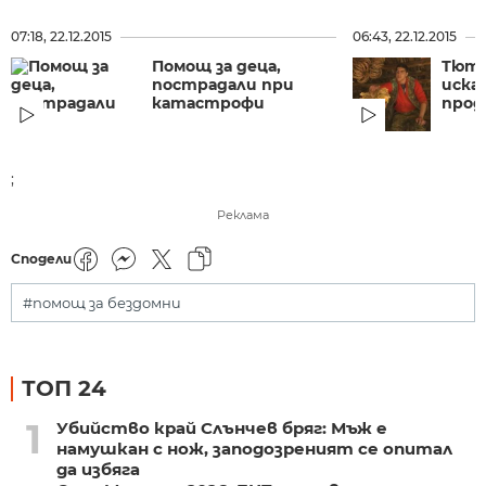
07:18, 22.12.2015
06:43, 22.12.2015
Помощ за деца,
Тют
пострадали при
иска
катастрофи
прод
;
Реклама
Сподели
#помощ за бездомни
ТОП 24
1
Убийство край Слънчев бряг: Мъж е
намушкан с нож, заподозреният се опитал
да избяга