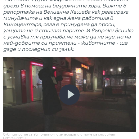
дрехи в помощ на бездомните хора. Вижте в
репортажа на Велианна Кашева как реагираха
минувачите и как една жена работила в
Киноцентъра, сега е принудена да проси,
защото не й стигат парите. И въпреки всичко
с усмивка тя признава, че може да не яде, но на
най-добрите си приятели - животните - ще
даде и последния си залък.
Субтитрите са автоматично генерирани и може да съдържат
неточности.