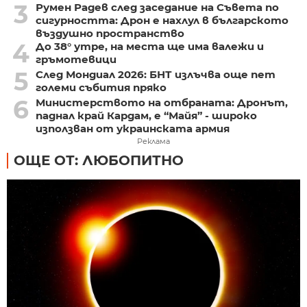
3
Румен Радев след заседание на Съвета по
сигурността: Дрон е нахлул в българското
въздушно пространство
4
До 38° утре, на места ще има валежи и
гръмотевици
5
След Мондиал 2026: БНТ излъчва още пет
големи събития пряко
6
Министерството на отбраната: Дронът,
паднал край Кардам, е “Майя” - широко
използван от украинската армия
Реклама
ОЩЕ ОТ: ЛЮБОПИТНО