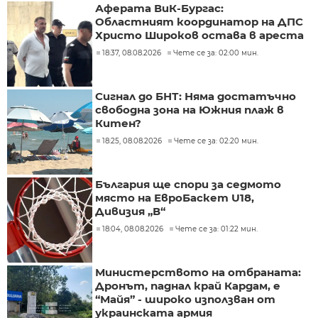
Аферата ВиК-Бургас:
Областният координатор на ДПС
Христо Широков остава в ареста
18:37, 08.08.2026
Чете се за: 02:00 мин.
Сигнал до БНТ: Няма достатъчно
свободна зона на Южния плаж в
Китен?
18:25, 08.08.2026
Чете се за: 02:20 мин.
България ще спори за седмото
място на ЕвроБаскет U18,
Дивизия „В“
18:04, 08.08.2026
Чете се за: 01:22 мин.
Министерството на отбраната:
Дронът, паднал край Кардам, е
“Майя” - широко използван от
украинската армия