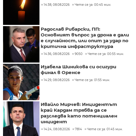
14:38, 08.08.2026
Чете се за: 00:45 мин.
Радослав Рибарски, ПП:
Основният въпрос за дрона е дали
е случайност, или опит за удар по
критична инфраструктура
14:36, 08.08.2026
9050
Чете се за: 00:55 мин.
Изабела Шиникова си осигури
финал в Оренсе
14:29, 08.08.2026
Чете се за: 01:55 мин.
Ивайло Мирчев: Инцидентът
край Кардам трябва да се
разследва като потенциален
инцидент
14:24, 08.08.2026
7814
Чете се за: 01:45 мин.