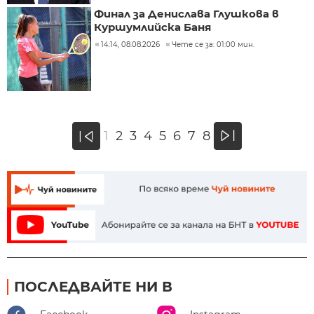
Финал за Денислава Глушкова в
Куршумлийска Баня
14:14, 08.08.2026
Чете се за: 01:00 мин.
»
1
2
3
4
5
6
7
8
«
ПОСЛЕДВАЙТЕ НИ В