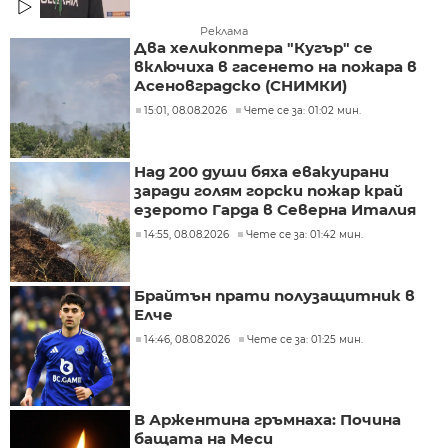
Реклама
Два хеликоптера "Кугър" се
включиха в гасенето на пожара в
Асеновградско (СНИМКИ)
15:01, 08.08.2026
Чете се за: 01:02 мин.
Над 200 души бяха евакуирани
заради голям горски пожар край
езерото Гарда в Северна Италия
14:55, 08.08.2026
Чете се за: 01:42 мин.
Брайтън прати полузащитник в
Елче
14:46, 08.08.2026
Чете се за: 01:25 мин.
В Аржентина гръмнаха: Почина
бащата на Меси