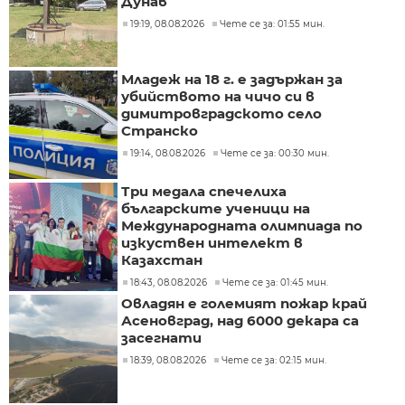
Дунав
19:19, 08.08.2026
Чете се за: 01:55 мин.
Младеж на 18 г. е задържан за
убийството на чичо си в
димитровградското село
Странско
19:14, 08.08.2026
Чете се за: 00:30 мин.
Три медала спечелиха
българските ученици на
Международната олимпиада по
изкуствен интелект в
Казахстан
18:43, 08.08.2026
Чете се за: 01:45 мин.
Овладян е големият пожар край
Асеновград, над 6000 декара са
засегнати
18:39, 08.08.2026
Чете се за: 02:15 мин.