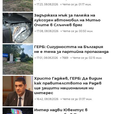
17:23, 08.08.2026
Чете се за: 01:17 мин.
Задържаха мъж за палежа на
луксозен автомобил на Митьо
Очите в Слънчев бряг
17:08, 08.08.2026
Чете се за: 00:50 мин.
ГЕРБ: Сигурността на България
не е тема за партийна пропаганда
17:01, 08.08.2026
7669
Чете се за: 02:15 мин.
Христо Гаджев, ГЕРБ: Да видим
как правителството на Радев
ще защити националния ни
интерес
16:42, 08.08.2026
Чете се за: 01:37 мин.
Интер надви Ювентус в