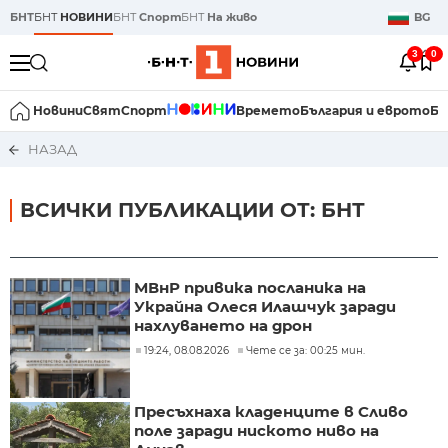
БНТ
БНТ
НОВИНИ
БНТ
Спорт
БНТ
На живо
BG
3
0
Новини
Свят
Спорт
Времето
България и еврото
Би
НАЗАД
ВСИЧКИ ПУБЛИКАЦИИ ОТ: БНТ
МВнР привика посланика на
Украйна Олеся Илашчук заради
нахлуването на дрон
19:24, 08.08.2026
Чете се за: 00:25 мин.
Пресъхнаха кладенците в Сливо
поле заради ниското ниво на