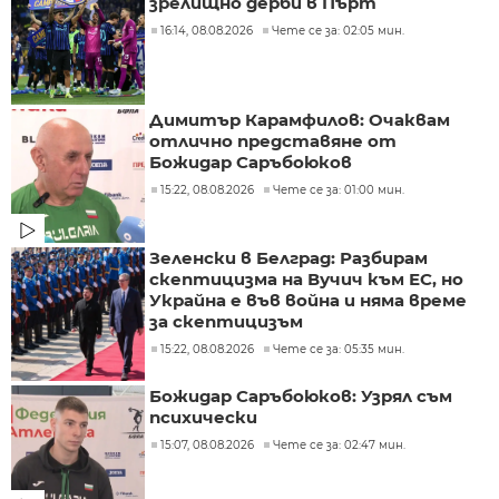
зрелищно дерби в Пърт
16:14, 08.08.2026
Чете се за: 02:05 мин.
Димитър Карамфилов: Очаквам
отлично представяне от
Божидар Саръбоюков
15:22, 08.08.2026
Чете се за: 01:00 мин.
Зеленски в Белград: Разбирам
скептицизма на Вучич към ЕС, но
Украйна е във война и няма време
за скептицизъм
15:22, 08.08.2026
Чете се за: 05:35 мин.
Божидар Саръбоюков: Узрял съм
психически
15:07, 08.08.2026
Чете се за: 02:47 мин.