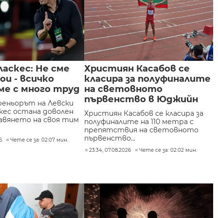
ласкес: Не сме
Християн Касабов се
ои - всичко
класира за полуфиналите
ме с много труд
на световното
първенство в Юджийн
еньорът на Левски
скес остана доволен
Християн Касабов се класира за
вянето на своя тим
полуфиналите на 110 метра с
препятствия на световното
първенство...
6
Чете се за: 02:07 мин.
23:34, 07.08.2026
Чете се за: 02:02 мин.