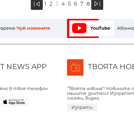
»
1
2
3
4
5
6
7
8
«
T NEWS APP
ТВОЯТА НО
ажно в твоя телефон
"Твоята новина"! Новините о
нашите зрители! Изпрате
снимки, видео.
Изпрати