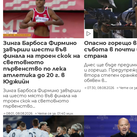
Зинга Барбоса Фирмино
Опасно горещо в
завърши шести във
събота в почти
финала на троен скок на
страна
световното
Днес ще бъде предимн
първенство по лека
и горещо. Предупреж
атлетика до 20 г. в
втора степен оранжев
обявен в...
Юджийн
07:30, 08.08.2026
Чете се за
Зинга Барбоса Фирмино завърши
на шесто място във финала на
троен скок на световното
първенство...
08:01, 08.08.2026
Чете се за: 01:40 мин.