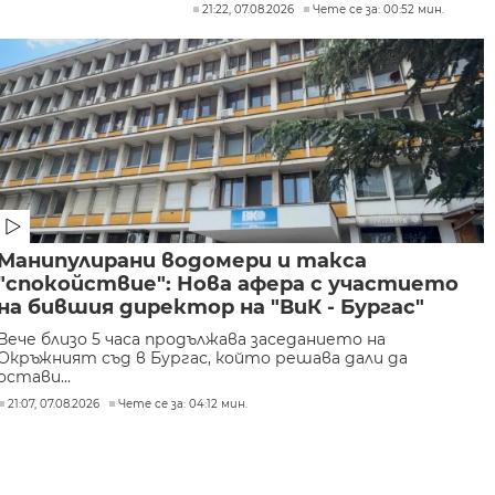
21:22, 07.08.2026
Чете се за: 00:52 мин.
Манипулирани водомери и такса
"спокойствие": Нова афера с участието
на бившия директор на "ВиК - Бургас"
Вече близо 5 часа продължава заседанието на
Окръжният съд в Бургас, който решава дали да
остави...
21:07, 07.08.2026
Чете се за: 04:12 мин.