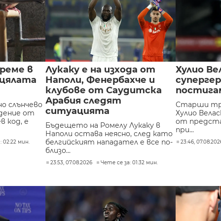
реме в
Лукаку е на изхода от
Хулио Ве
 цялата
Наполи, Фенербахче и
супергер
клубове от Саудитска
постига
Арабия следят
о слънчево
Старши тр
ситуацията
дение от
Хулио Вела
 код, е
от предста
Бъдещето на Ромелу Лукаку в
при...
Наполи остава неясно, след като
белгийският нападател е все по-
: 02:22 мин.
23:46, 07.08.202
близо...
23:53, 07.08.2026
Чете се за: 01:32 мин.