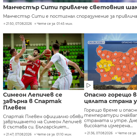
Манчестър Сити привлече световния шам
Манчестър Сити е постигнал споразумение за привлича
21:50, 07.08.2026
Чете се за: 01:45 мин.
Симеон Лепичев се
Опасно горещо 
завърна в Спартак
цялата страна 
Плевен
Горещо време и опасн
температури очаква
Спартак Плевен официално обяви
страната и утре. Дне
завръщането на Симеон Лепичев
високата измерена...
в състава си. Българският...
21:36, 07.08.2026
Чете се за:
21:47, 07.08.2026
Чете се за: 01:10 мин.