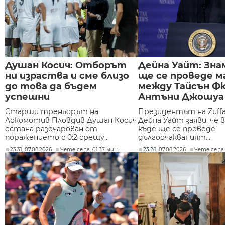
Душан Косич: Отборът
Дейна Уайт: Зна
ни израства и сме близо
ще се проведе 
до това да бъдем
между Тайсън Ф
успешни
Антъни Джошуа
Старши треньорът на
Президентът на Zuffa
Локомотив Пловдив Душан Косич
Дейна Уайт заяви, че в
остана разочарован от
къде ще се проведе
поражението с 0:2 срещу...
дългоочакваният...
23:31, 07.08.2026
Чете се за: 01:37 мин.
23:28, 07.08.2026
Чете се за: