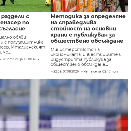
 раздели с
Методика за определяне
енасер по
на справедлива
съгласие
стойност на основни
храни е публикуван за
иално обяви
обществено обсъждане
си с полузащитника
асер. Италианският
Министерството на
 че...
икономиката, инвестициите и
индустрията публикува за
6
Чете се за: 01:00 мин.
обществено обсъждане...
22:09, 07.08.2026
Чете се за: 02:47 мин.