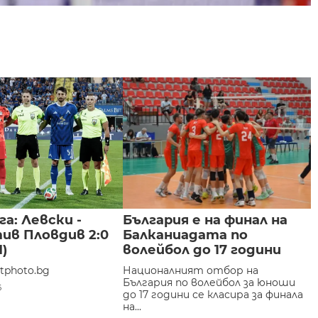
га: Левски -
България е на финал на
ив Пловдив 2:0
Балканиадата по
)
волейбол до 17 години
rtphoto.bg
Националният отбор на
България по волейбол за юноши
6
до 17 години се класира за финала
на...