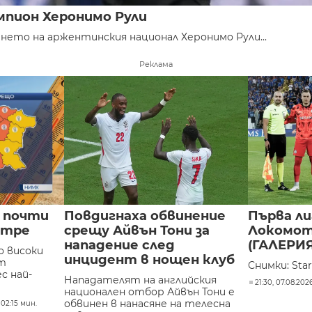
пион Херонимо Рули
нето на аржентинския национал Херонимо Рули...
Реклама
в почти
Повдигнаха обвинение
Първа ли
утре
срещу Айвън Тони за
Локомот
нападение след
(ГАЛЕРИЯ
о високи
инцидент в нощен клуб
т
Снимки: Sta
с най-
Нападателят на английския
21:30, 07.08.202
национален отбор Айвън Тони е
обвинен в нанасяне на телесна
 02:15 мин.