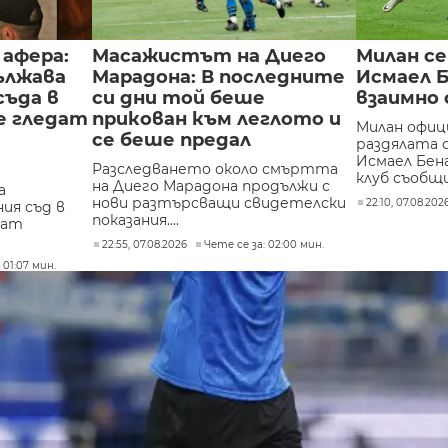
афера:
Масажистът на Диего
Милан се
ължава
Марадона: В последните
Исмаел Б
съда в
си дни той беше
взаимно 
се гледат
прикован към леглото и
Милан офиц
се беше предал
раздялата 
Исмаел Бен
Разследването около смъртта
клуб съобщи,
на Диего Марадона продължи с
а
нови разтърсващи свидетелски
22:10, 07.08.202
ия съд в
показания....
дат
22:55, 07.08.2026
Чете се за: 02:00 мин.
 01:07 мин.