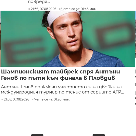
повреда...
21:36, 07.08.2026
Чете се за: 01:45 мин.
Шампионският тайбрек спря Антъни
Генов по пътя към финала в Пловдив
Антъни Генов приключи участието си на двойки на
международния турнир по тенис от сериите ATP...
21:07, 07.08.2026
Чете се за: 01:20 мин.