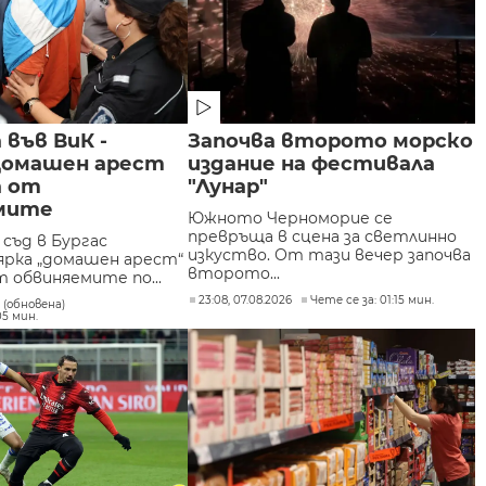
във ВиК -
Започва второто морско
 Домашен арест
издание на фестивала
а от
"Лунар"
мите
Южното Черноморие се
превръща в сцена за светлинно
съд в Бургас
изкуство. От тази вечер започва
ярка „домашен арест“
второто...
 обвиняемите по...
23:08, 07.08.2026
Чете се за: 01:15 мин.
6 (обновена)
05 мин.