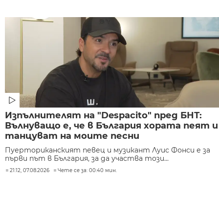
Изпълнителят на "Despacito" пред БНТ:
Вълнуващо е, че в България хората пеят и
танцуват на моите песни
Пуерториканският певец и музикант Луис Фонси е за
първи път в България, за да участва този...
21:12, 07.08.2026
Чете се за: 00:40 мин.