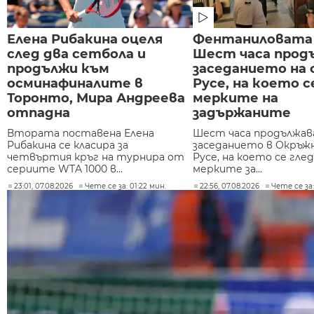
Елена Рибакина оцеля
Фентаниловата 
след два сетбола и
Шест часа прод
продължи към
заседанието на 
осминафиналите в
Русе, на което 
Торонто, Мира Андреева
мерките на
отпадна
задържаните
Втората поставена Елена
Шест часа продължав
Рибакина се класира за
заседанието в Окръжн
четвъртия кръг на турнира от
Русе, на което се гле
сериите WTA 1000 в...
мерките за...
23:01, 07.08.2026
Чете се за: 01:22 мин.
22:56, 07.08.2026
Чете се за: