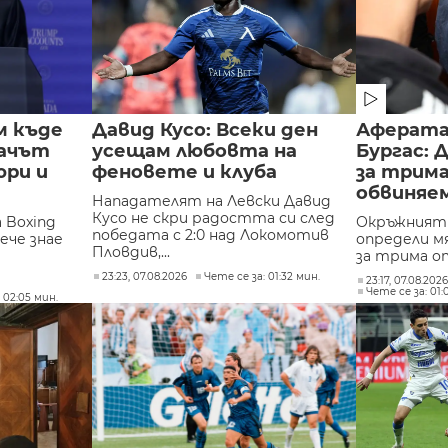
м къде
Давид Кусо: Всеки ден
Аферата 
мачът
усещам любовта на
Бургас:
юри и
феновете и клуба
за трим
обвиняе
Нападателят на Левски Давид
Кусо не скри радостта си след
 Boxing
Окръжният 
победата с 2:0 над Локомотив
ече знае
определи м
Пловдив,...
за трима от
23:23, 07.08.2026
Чете се за: 01:32 мин.
23:17, 07.08.202
Чете се за: 01:
 02:05 мин.