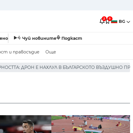
2
0
BG
ено
Чуй новините
Подкаст
ост и правосъдие
Още
 В БЪЛГАРСКОТО ВЪЗДУШНО ПРОСТРАНСТВО * * * НЯМА П