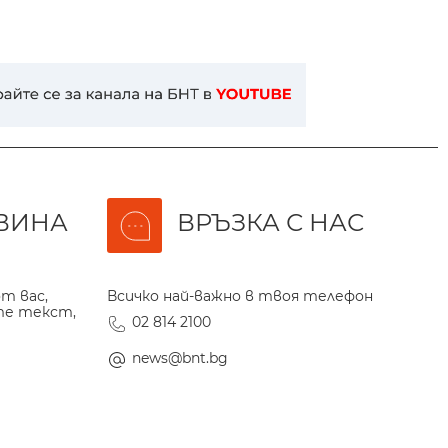
ВИНА
ВРЪЗКА С НАС
т вас,
Всичко най-важно в твоя телефон
те текст,
02 814 2100
news@bnt.bg