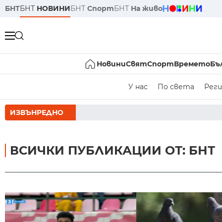
БНТ
БНТ
НОВИНИ
БНТ
Спорт
БНТ
На живо
Новини
Свят
Спорт
Времето
Бъ
У нас
По света
Реги
ИЗВЪНРЕДНО
РУМЕН РАДЕВ СЛЕД 
ВСИЧКИ ПУБЛИКАЦИИ ОТ: БНТ