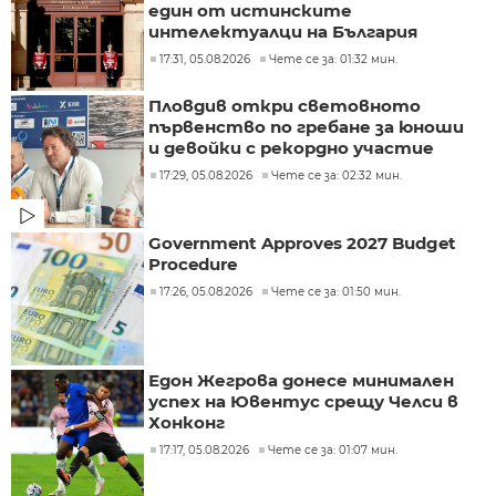
един от истинските
интелектуалци на България
17:31, 05.08.2026
Чете се за: 01:32 мин.
Пловдив откри световното
първенство по гребане за юноши
и девойки с рекордно участие
17:29, 05.08.2026
Чете се за: 02:32 мин.
Government Approves 2027 Budget
Procedure
17:26, 05.08.2026
Чете се за: 01:50 мин.
Едон Жегрова донесе минимален
успех на Ювентус срещу Челси в
Хонконг
17:17, 05.08.2026
Чете се за: 01:07 мин.