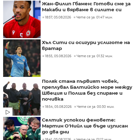
Жан-Филип Гбамен: Готови сме за
Макаби и вярваме в силите си
18:57, 05.08.2026
Чете се за: 01:47 мин.
Хъл Сити си осигури услиготе на
вратар
18:55, 05.08.2026
Чете се за: 01:32 мин.
Поляк стана първият човек,
преплувал Балтийско море между
Швеция и Полша без спиране и
почивка
18:54, 05.08.2026
Чете се за: 00:30 мин.
Селтик успокои феновете:
Мартин О'Нийл ще бъде изписан
до два дни
18:41, 05.08.2026
Чете се за: 01:12 мин.