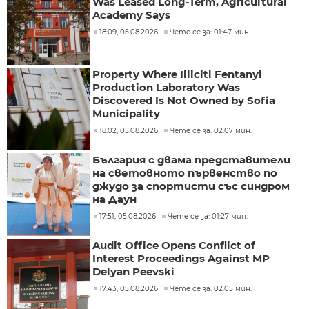
Was Leased Long-Term, Agricultural
Academy Says
18:09, 05.08.2026
Чете се за: 01:47 мин.
Property Where Illicitl Fentanyl
Production Laboratory Was
Discovered Is Not Owned by Sofia
Municipality
18:02, 05.08.2026
Чете се за: 02:07 мин.
България с двама представители
на световното първенство по
джудо за спортисти със синдром
на Даун
17:51, 05.08.2026
Чете се за: 01:27 мин.
Audit Office Opens Conflict of
Interest Proceedings Against MP
Delyan Peevski
17:43, 05.08.2026
Чете се за: 02:05 мин.