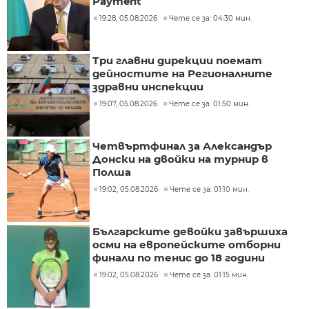
Payment
19:28, 05.08.2026
Чете се за: 04:30 мин.
Три главни дирекции поемат
дейностите на Регионалните
здравни инспекции
19:07, 05.08.2026
Чете се за: 01:50 мин.
Четвъртфинал за Александър
Донски на двойки на турнир в
Полша
19:02, 05.08.2026
Чете се за: 01:10 мин.
Българските девойки завършиха
осми на европейските отборни
финали по тенис до 18 години
19:02, 05.08.2026
Чете се за: 01:15 мин.