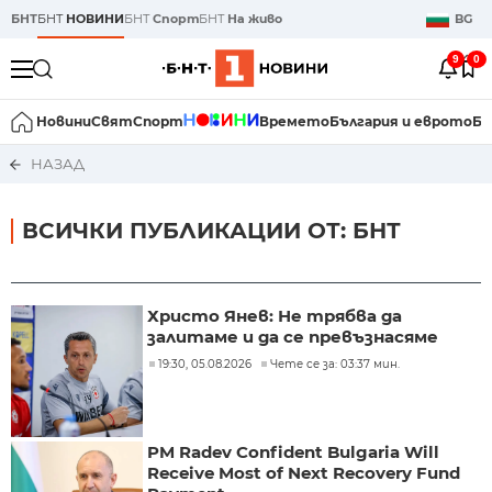
БНТ
БНТ
НОВИНИ
БНТ
Спорт
БНТ
На живо
BG
9
0
Новини
Свят
Спорт
Времето
България и еврото
Би
НАЗАД
ВСИЧКИ ПУБЛИКАЦИИ ОТ: БНТ
Христо Янев: Не трябва да
залитаме и да се превъзнасяме
19:30, 05.08.2026
Чете се за: 03:37 мин.
PM Radev Confident Bulgaria Will
Receive Most of Next Recovery Fund