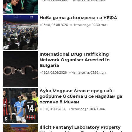
Нова дата за конгреса на УЕФА
18:40, 05.08.2026
Чете се за: 02:30 мин.
International Drug Trafficking
Network Organiser Arrested in
Bulgaria
18:21, 05.08.2026
Чете се за: 03:52 мин.
Лука Модрич: Леао е сред най-
добрите в света и се надявам да
остане в Милан
18:11, 05.08.2026
Чете се за: 01:40 мин.
Illicit Fentanyl Laboratory Property