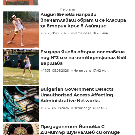
Реклама
Лидия Енчева направи
впечатляващ обрат и се класира
за втория кръг в Лайпциг
17:37, 05.08.2026
Чете се за: 01:20 мин.
Елизара Янева обърна поставена
под №3 и е на четвъртфинал във
Варшава
17:35, 05.08.2026
Чете се за: 01:42 мин.
Bulgarian Government Detects
Unauthorised Access Affecting
Administrative Networks
17:32, 05.08.2026
Чете се за: 01:12 мин.
Президентът Йотова: С
Димитър Шумналиев си отиде