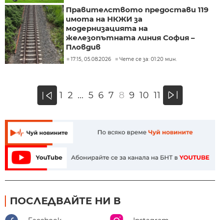
Правителството предостави 119
имота на НКЖИ за
модернизацията на
железопътната линия София –
Пловдив
17:15, 05.08.2026
Чете се за: 01:20 мин.
»
1
2
...
5
6
7
8
9
10
11
«
ПОСЛЕДВАЙТЕ НИ В