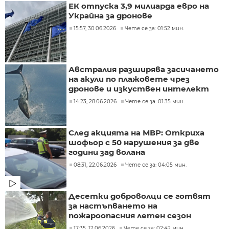
ЕК отпуска 3,9 милиарда евро на
Украйна за дронове
15:57, 30.06.2026
Чете се за: 01:52 мин.
Австралия разширява засичането
на акули по плажовете чрез
дронове и изкуствен интелект
14:23, 28.06.2026
Чете се за: 01:35 мин.
След акцията на МВР: Откриха
шофьор с 50 нарушения за две
години зад волана
08:31, 22.06.2026
Чете се за: 04:05 мин.
Десетки доброволци се готвят
за настъпването на
пожароопасния летен сезон
17:35, 12.06.2026
Чете се за: 02:42 мин.