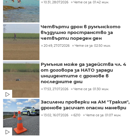
10:31, 28.07.2026
Чете се за: 01:42 мин.
Четвърти дрон в румънското
въздушно пространство за
четвърти пореден ден
20:49, 27.07.2026
Чете се за: 02:50 мин.
Румъния може да задейства чл. 4
от договора за НАТО заради
инцидентите с дронове в
последните дни
17:53, 27.07.2026
Чете се за: 01:30 мин.
Засилени проверки на АМ "Тракия",
дронове засичат опасни маневри
13:02, 16.07.2026
6210
Чете се за: 01:07 мин.