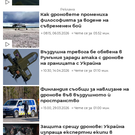
Реклама
Как дроновете промениха
философията за водене на
съвременен бой
08:15, 06.05.2026
Чете се за: 05:52 мин.
Въздушна тревога бе обявена в
Румъния заради атака с дронове
на границата с Украйна
10:30, 14.04.2026
Чете се за: 01:10 мин.
Финландия съобщи за навлизане на
дронове във въздушното ѝ
пространство
15:00, 29.03.2026
Чете се за: 01:00 мин.
Защита срещу дронове: Украйна
изпраща експертни екипи в