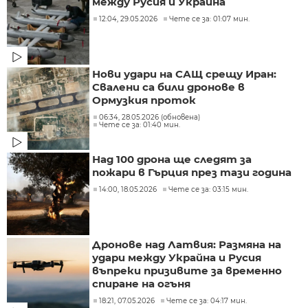
между Русия и Украйна
12:04, 29.05.2026
Чете се за: 01:07 мин.
Нови удари на САЩ срещу Иран:
Свалени са били дронове в
Ормузкия проток
06:34, 28.05.2026 (обновена)
Чете се за: 01:40 мин.
Над 100 дрона ще следят за
пожари в Гърция през тази година
14:00, 18.05.2026
Чете се за: 03:15 мин.
Дронове над Латвия: Размяна на
удари между Украйна и Русия
въпреки призивите за временно
спиране на огъня
18:21, 07.05.2026
Чете се за: 04:17 мин.