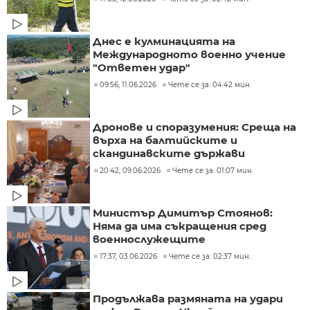
Днес е кулминацията на
Международното военно учение
"Ответен удар"
09:56, 11.06.2026
Чете се за: 04:42 мин.
Дронове и споразумения: Среща на
върха на балтийските и
скандинавските държави
20:42, 09.06.2026
Чете се за: 01:07 мин.
Министър Димитър Стоянов:
Няма да има съкращения сред
военнослужещите
17:37, 03.06.2026
Чете се за: 02:37 мин.
Продължава размяната на удари