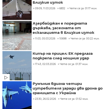
Близкия изток
09:09, 11.03.2026
6832
Чете се за: 01:17 мин.
Азербайджан е поредната
държава, засегната от
ескалацията в Близкия изток
11:03, 05.03.2026
10698
Чете се за: 00:22 мин.
Кипър на прицел: ЕК предлага
подкрепа след нощния удар
17:43, 02.03.2026
Чете се за: 01:37 мин.
Румъния вдигна четири
изтребителя заради два дрона до
границата с Украйна
23:30, 26.02.2026
Чете се за: 01:52 мин.