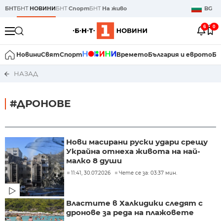
БНТ
БНТ
НОВИНИ
БНТ
Спорт
БНТ
На живо
BG
6
0
Новини
Свят
Спорт
Времето
България и еврото
Би
НАЗАД
#ДРОНОВЕ
Нови масирани руски удари срещу
Украйна отнеха живота на най-
малко 8 души
11:41, 30.07.2026
Чете се за: 03:37 мин.
Властите в Халкидики следят с
дронове за реда на плажовете