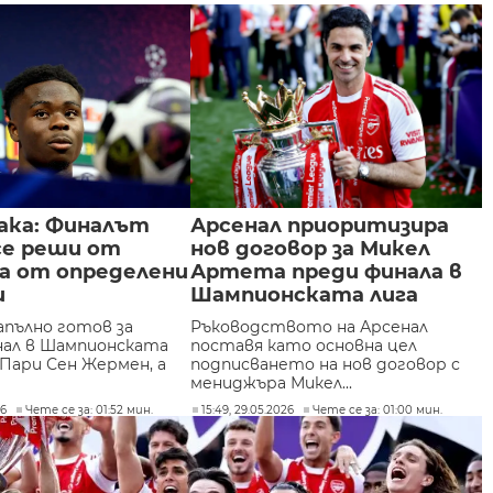
ака: Финалът
Арсенал приоритизира
се реши от
нов договор за Микел
а от определени
Артета преди финала в
и
Шампионската лига
апълно готов за
Ръководството на Арсенал
нал в Шампионската
поставя като основна цел
 Пари Сен Жермен, а
подписването на нов договор с
мениджъра Микел...
26
Чете се за: 01:52 мин.
15:49, 29.05.2026
Чете се за: 01:00 мин.