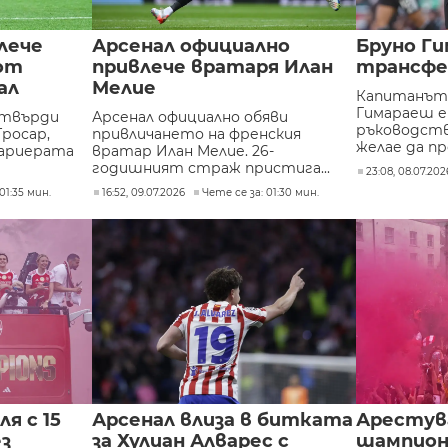
лече
Арсенал официално
Бруно Г
от
привлече вратаря Илан
трансфе
ал
Мелие
Капитанът 
Гимараеш е
отвърди
Арсенал официално обяви
ръководств
Тросар,
привличането на френския
желае да пре
кариерата
вратар Илан Мелие. 26-
годишният страж пристига...
23:08, 08.07.202
01:35 мин.
16:52, 09.07.2026
Чете се за: 01:30 мин.
я с 15
Арсенал влиза в битката
Арестува
з
за Хулиан Алварес с
шампион