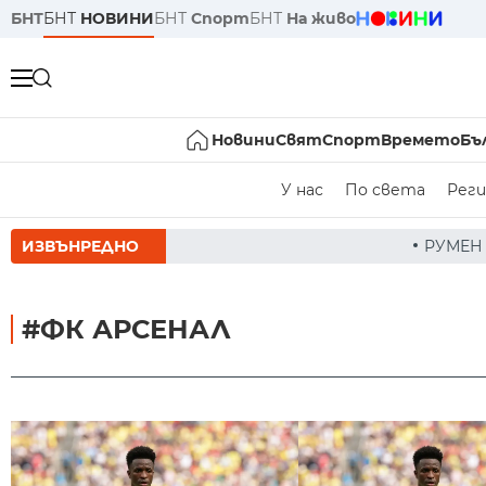
БНТ
БНТ
НОВИНИ
БНТ
Спорт
БНТ
На живо
Новини
Свят
Спорт
Времето
Бъ
У нас
По света
Реги
ИЗВЪНРЕДНО
РУМЕН РАДЕВ СЛЕД ЗАСЕДАНИЕ
#ФК АРСЕНАЛ