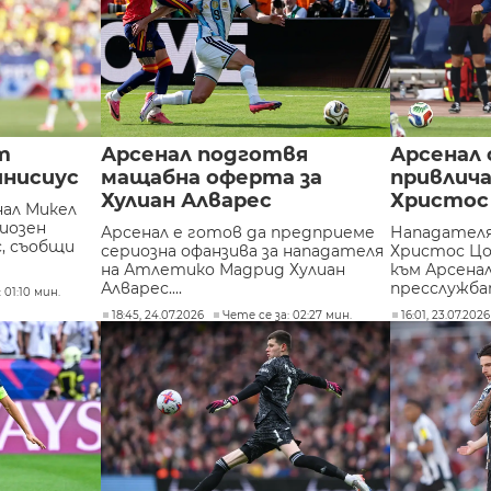
т
Арсенал подготвя
Арсенал 
инисиус
мащабна оферта за
привлич
Хулиан Алварес
Христос
ал Микел
иозен
Арсенал е готов да предприеме
Нападателя
, съобщи
сериозна офанзива за нападателя
Христос Цо
на Атлетико Мадрид Хулиан
към Арсена
Алварес....
пресслужбат
 01:10 мин.
18:45, 24.07.2026
Чете се за: 02:27 мин.
16:01, 23.07.2026