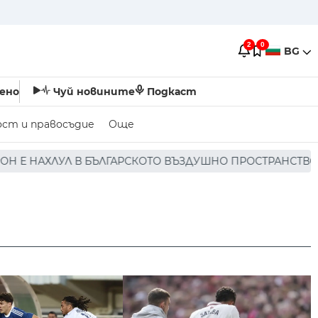
2
0
BG
ено
Чуй новините
Подкаст
ост и правосъдие
Още
СКОТО ВЪЗДУШНО ПРОСТРАНСТВО * * * НЯМА ПОРАЖЕНИЯ 