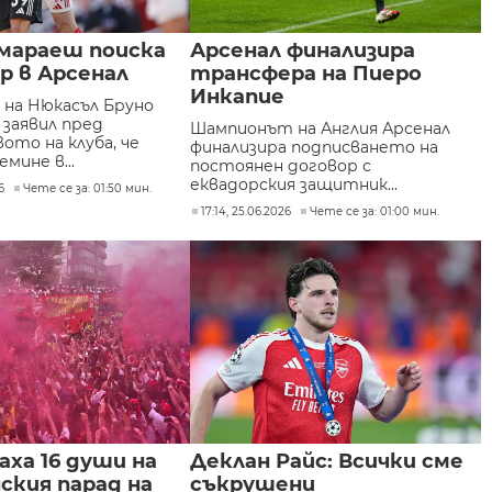
имараеш поиска
Арсенал финализира
р в Арсенал
трансфера на Пиеро
Инкапие
на Нюкасъл Бруно
 заявил пред
Шампионът на Англия Арсенал
ото на клуба, че
финализира подписването на
мине в...
постоянен договор с
еквадорския защитник...
6
Чете се за: 01:50 мин.
17:14, 25.06.2026
Чете се за: 01:00 мин.
ха 16 души на
Деклан Райс: Всички сме
ския парад на
съкрушени