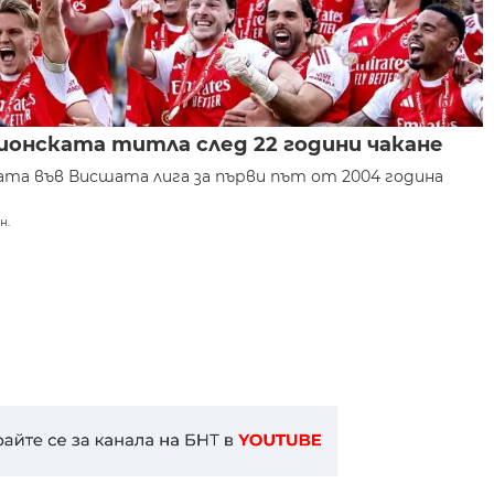
ионската титла след 22 години чакане
та във Висшата лига за първи път от 2004 година
н.