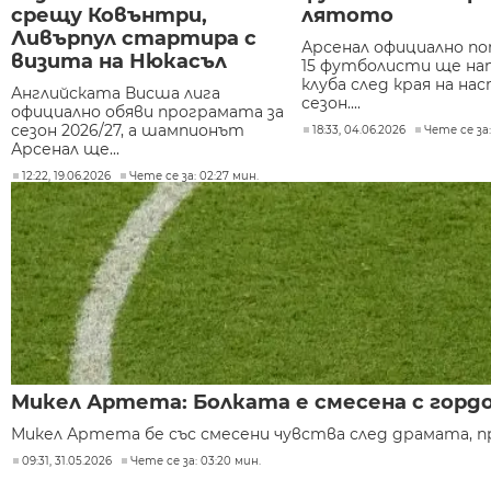
срещу Ковънтри,
лятото
Ливърпул стартира с
Арсенал официално по
визита на Нюкасъл
15 футболисти ще на
клуба след края на н
Английската Висша лига
сезон....
официално обяви програмата за
сезон 2026/27, а шампионът
18:33, 04.06.2026
Чете се за:
Арсенал ще...
12:22, 19.06.2026
Чете се за: 02:27 мин.
Микел Артета: Болката е смесена с горд
Микел Артета бе със смесени чувства след драмата, пр
09:31, 31.05.2026
Чете се за: 03:20 мин.