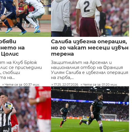
обяви
Салиба избегна операция,
ането на
но го чакат месеци извън
 Цолис
терена
т на Клуб Брюж
Защитникът на Арсенал и
лис се присъедини
националния отбор на Франция
л, съобщи
Уилям Салиба е избегнал операция
а на...
на гърба,...
Чете се за: 00:37 мин.
17:25, 22.07.2026
Чете се за: 01:20 мин.