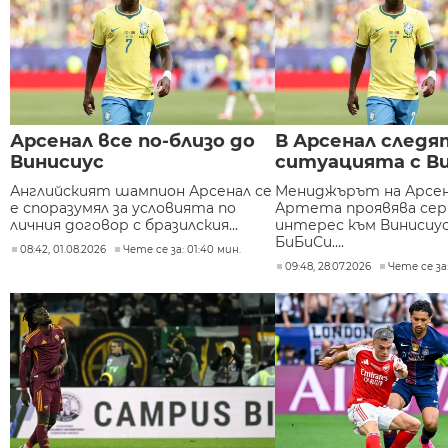
Арсенал все по-близо до
В Арсенал следя
Винисиус
ситуацията с В
Английският шампион Арсенал се
Мениджърът на Арсен
е споразумял за условията по
Артета проявява сер
личния договор с бразилския...
интерес към Винисиус
БиБиСи....
08:42, 01.08.2026
Чете се за: 01:40 мин.
09:48, 28.07.2026
Чете се за: