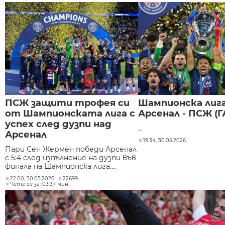
ПСЖ защити трофея си
Шампионска лига
от Шампионската лига с
Арсенал - ПСЖ (
успех след дузпи над
...
Арсенал
19:34, 30.05.2026
Пари Сен Жермен победи Арсенал
с 5:4 след изпълнение на дузпи във
финала на Шампионска лига....
22:00, 30.05.2026
22699
Чете се за: 03:37 мин.