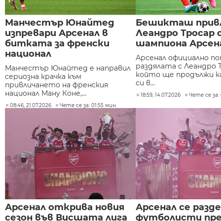
Манчестър Юнайтед
Бешикташ прив
изпревари Арсенал в
Леандро Тросар 
битката за френски
шампиона Арсен
национал
Арсенал официално п
раздялата с Леандро 
Манчестър Юнайтед е направил
който ще продължи 
сериозна крачка към
си в...
привличането на френския
национал Ману Коне,...
18:59, 14.07.2026
Чете се за: 
08:46, 21.07.2026
Чете се за: 01:55 мин.
Арсенал открива новия
Арсенал се раздел
сезон във Висшата лига
футболисти пре