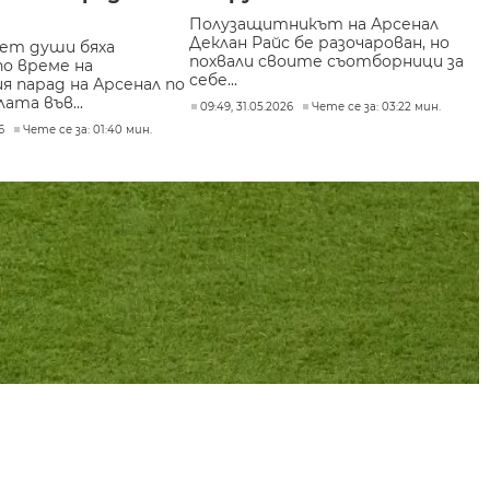
Полузащитникът на Арсенал
Деклан Райс бе разочарован, но
ет души бяха
похвали своите съотборници за
по време на
себе...
я парад на Арсенал по
ата във...
09:49, 31.05.2026
Чете се за: 03:22 мин.
6
Чете се за: 01:40 мин.