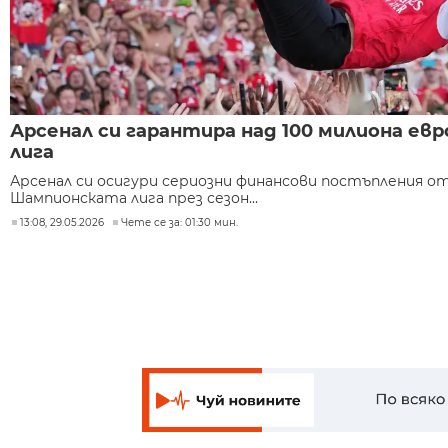
Арсенал си гарантира над 100 милиона е
лига
Арсенал си осигури сериозни финансови постъпления о
Шампионската лига през сезон...
13:08, 29.05.2026
Чете се за: 01:30 мин.