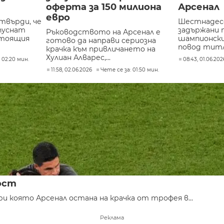
оферта за 150 милиона
Арсенал
евро
твърди, че
Шестнадес
пуснат
задържани 
Ръководството на Арсенал е
астоящия
шампионски
готово да направи сериозна
повод титл
крачка към привличането на
Хулиан Алварес,...
 02:20 мин.
08:43, 01.06.202
11:58, 02.06.2026
Чете се за: 01:50 мин.
ост
и която Арсенал остана на крачка от трофея в...
Реклама