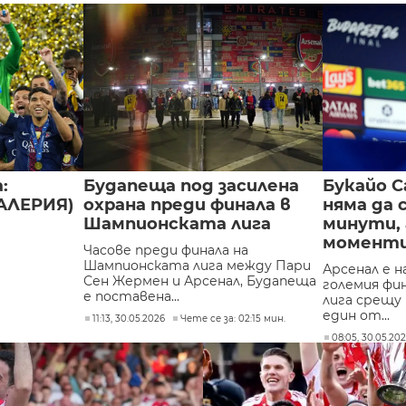
:
Будапеща под засилена
Букайо С
ГАЛЕРИЯ)
охрана преди финала в
няма да 
Шампионската лига
минути, 
момент
Часове преди финала на
Шампионската лига между Пари
Арсенал е н
Сен Жермен и Арсенал, Будапеща
големия фи
е поставена...
лига срещу
един от...
11:13, 30.05.2026
Чете се за: 02:15 мин.
08:05, 30.05.20