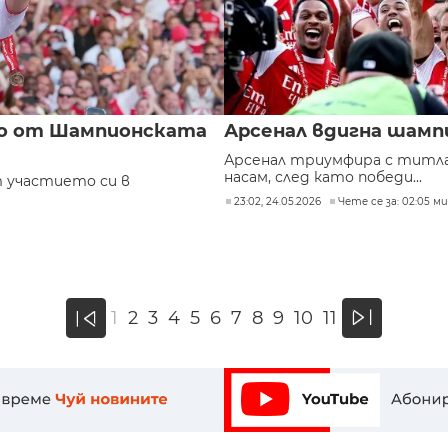
вро от Шампионската
Арсенал вдигна шамп
Арсенал триумфира с титла
насам, след като победи...
т участието си в
23:02, 24.05.2026
Чете се за: 02:05 ми
»
1
2
3
4
5
6
7
8
9
10
11
«