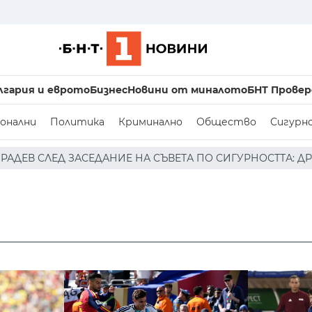
лгария и еврото
Бизнес
Новини от миналото
БНТ Провер
онални
Политика
Криминално
Общество
Сигурн
 НА СЪВЕТА ПО СИГУРНОСТТА: ДРОН Е НАХЛУЛ В БЪЛГАР