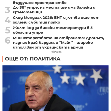
въздушно пространство
3
До 38° утре, на места ще има валежи и
гръмотевици
4
След Мондиал 2026: БНТ излъчва още пет
големи събития пряко
5
Жълт код за високи температури в 5
области утре
6
Министерството на отбраната: Дронът,
паднал край Кардам, е “Майя” - широко
използван от украинската армия
Реклама
ОЩЕ ОТ: ПОЛИТИКА