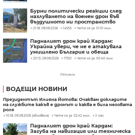
Бурни политически реакции след
нахлуването на военен дрон във
въздушното ни пространство
(ОБЗОР)
21:18, 08.08.2026
14555
Чете се за: 01:10 мин.
Падналият дрон край Кардам:
Украйна увери, че не е атакувала
умишлено България и обеща
разследване
20:13, 08.08.2026
17551
Чете се за: 00:40 мин.
Реклама
ВОДЕЩИ НОВИНИ
Президентът Илияна Йотова: Очаквам докладите
на службите какъв е дронът и каква е била неговата
роля
10:18, 09.08.2026 (обновена)
Чете се за: 02:42 мин.
У нас
Падналият дрон край Кардам:
Загуба на навигация или техническа