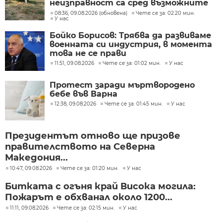
неизправност са сред възможните
причини
08:36, 09.08.2026 (обновена)
Чете се за: 02:20 мин.
У нас
Бойко Борисов: Трябва да развиваме
военната си индустрия, в момента
това не се прави
11:51, 09.08.2026
Чете се за: 01:02 мин.
У нас
Протест заради мъртвородено
бебе във Варна
12:38, 09.08.2026
Чете се за: 01:45 мин.
У нас
Президентът отново ще призове
правителството на Северна
Македония...
10:47, 09.08.2026
Чете се за: 01:20 мин.
У нас
Битката с огъня край Висока могила:
Пожарът е обхванал около 1200...
11:11, 09.08.2026
Чете се за: 02:15 мин.
У нас