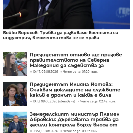
Бойко Борисов: Трябва да развиваме военната си
индустрия, в момента това не се прави
Президентът отново ще призове
правителството на Северна
Македония да съдейства за
лечението на Ива Михайлова
10:47, 09.08.2026
Чете се за: 01:20 мин.
Президентът Илияна Йотова:
Очаквам докладите на службите
какъв е дронът и каква е била
неговата роля
10:18, 09.08.2026 (обновена)
Чете се за: 02:42 мин.
Земеделският министър Пламен
Абровски: Държавата трябва да
засили контрола върху вноса от
трети страни
08:51, 09.08.2026
Чете се за: 09:27 мин.