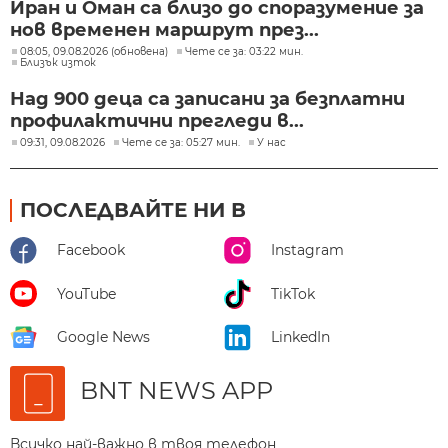
Иран и Оман са близо до споразумение за
нов временен маршрут през...
08:05, 09.08.2026 (обновена)
Чете се за: 03:22 мин.
Близък изток
Над 900 деца са записани за безплатни
профилактични прегледи в...
09:31, 09.08.2026
Чете се за: 05:27 мин.
У нас
ПОСЛЕДВАЙТЕ НИ В
Facebook
Instagram
YouTube
TikTok
Google News
LinkedIn
BNT NEWS APP
Всичко най-важно в твоя телефон