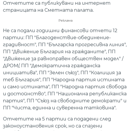
Отчетите са публикувани на интернет
страницата на Сметната палата.
Реклама
Не са подали годишни финансови отчети 12
партии: ПП "Благоденствие-обединение-
градивност", ПП "Българска прогресивна линия",
ПП "Движение България на гражданите", ПП
"Движение за равноправен обществен модел" /
ДРОМ/, ПП "Демократична гражданска
инициатива", ПП "Зелен съюз", ПП "Коалиция за
теб България", ПП "Народна партия истината
и само истината", ПП "Народна партия свобода
и достойнство", ПП "Национална републиканска
партия", ПП "Съюз на свободните демократи" и
ПП "Чиста, единна и суверенна татковина".
Отчетите на 5 партии са подадени след
законоустановения срок, но са спазени