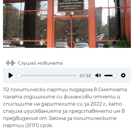
Слушай новината
-01:33
Play
Mute
Setti
112 политически партии подадоха в Сметната
палата годишните си финансови отчети и
списъците на дарителите си за 2022 г., като
спазиха изискванията за представянето им в
предвидения от Закона за политическите
партии (ЗПП) срок.