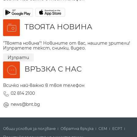
ТВОЯТА НОВИНА
"Твоята новина"! Новините от вас, нашите зрители!
Изпратете текст, снимки, видео.
Изпрати
ВРЪЗКА С НАС
Всичко най-важно в твоя телефон
02 814 2100
news@bnt.bg
Общи условия за ползване
Обратна връзка
СЕМ
ECPT