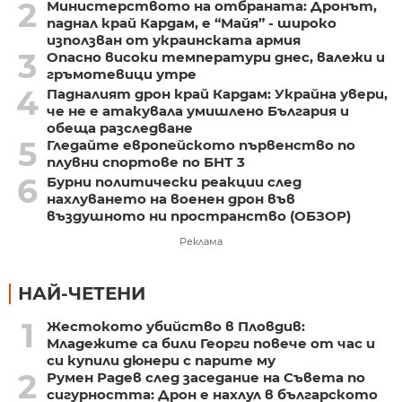
2
Министерството на отбраната: Дронът,
паднал край Кардам, е “Майя” - широко
използван от украинската армия
3
Опасно високи температури днес, валежи и
гръмотевици утре
4
Падналият дрон край Кардам: Украйна увери,
че не е атакувала умишлено България и
обеща разследване
5
Гледайте европейското първенство по
плувни спортове по БНТ 3
6
Бурни политически реакции след
нахлуването на военен дрон във
въздушното ни пространство (ОБЗОР)
Реклама
НАЙ-ЧЕТЕНИ
1
Жестокото убийство в Пловдив:
Младежите са били Георги повече от час и
си купили дюнери с парите му
2
Румен Радев след заседание на Съвета по
сигурността: Дрон е нахлул в българското