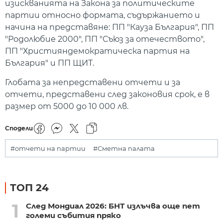
изискванията на Закона за политическите
партии относно формата, съдържанието и
начина на представяне: ПП "Кауза България", ПП
"Родолюбие 2000", ПП "Съюз за отечеството",
ПП "Християндемократическа партия на
България" и ПП ЩИТ.
Глобата за непредставени отчети и за
отчети, представени след законовия срок, е в
размер от 5000 до 10 000 лв.
Сподели
#отчети на партии
#Сметна палата
ТОП 24
1
След Мондиал 2026: БНТ излъчва още пет
големи събития пряко