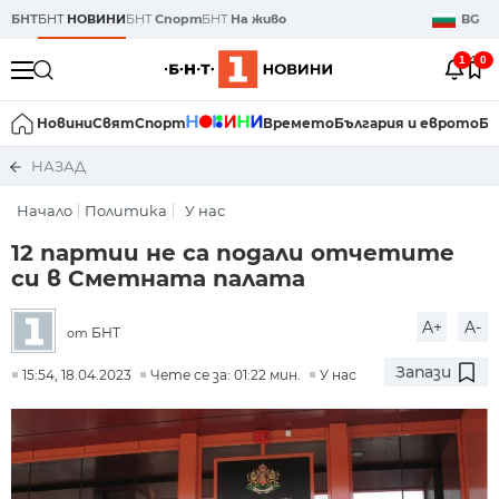
БНТ
БНТ
НОВИНИ
БНТ
Спорт
БНТ
На живо
BG
1
0
Новини
Свят
Спорт
Времето
България и еврото
Би
НАЗАД
Начало
Политика
У нас
12 партии не са подали отчетите
си в Сметната палата
A+
A-
БНТ
от
Запази
15:54, 18.04.2023
Чете се за: 01:22 мин.
У нас