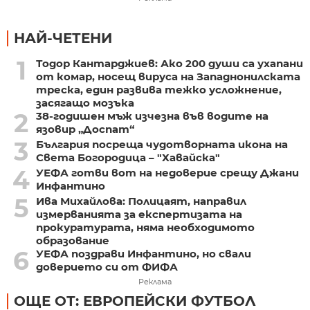
НАЙ-ЧЕТЕНИ
1
Тодор Кантарджиев: Ако 200 души са ухапани
от комар, носещ вируса на Западнонилската
треска, един развива тежко усложнение,
засягащо мозъка
2
38-годишен мъж изчезна във водите на
язовир „Доспат“
3
България посреща чудотворната икона на
Света Богородица – "Хавайска"
4
УЕФА готви вот на недоверие срещу Джани
Инфантино
5
Ива Михайлова: Полицаят, направил
измерванията за експертизата на
прокуратурата, няма необходимото
образование
6
УЕФА поздрави Инфантино, но свали
доверието си от ФИФА
Реклама
ОЩЕ ОТ: ЕВРОПЕЙСКИ ФУТБОЛ