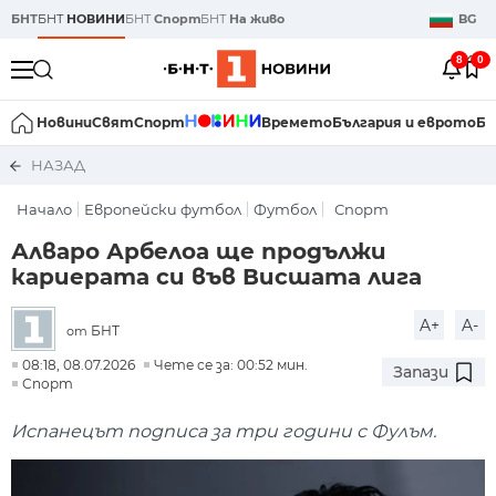
БНТ
БНТ
НОВИНИ
БНТ
Спорт
БНТ
На живо
BG
8
0
Новини
Свят
Спорт
Времето
България и еврото
Би
НАЗАД
Начало
Европейски футбол
Футбол
Спорт
Алваро Арбелоа ще продължи
кариерата си във Висшата лига
A+
A-
БНТ
от
08:18, 08.07.2026
Чете се за: 00:52 мин.
Запази
Спорт
Испанецът подписа за три години с Фулъм.