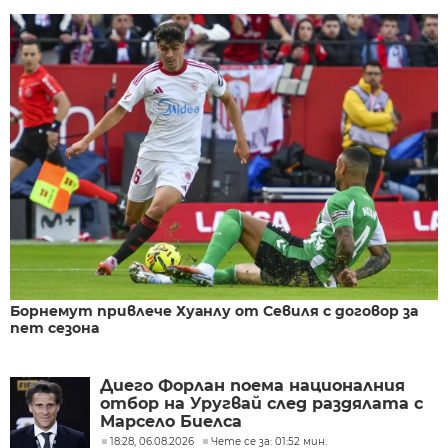
Борнемут привлече Хуанлу от Севиля с договор за
пет сезона
Диего Форлан поема националния
отбор на Уругвай след раздялата с
Марсело Биелса
18:28, 06.08.2026
Чете се за: 01:52 мин.