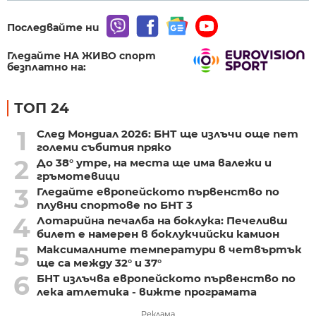
Последвайте ни
Гледайте НА ЖИВО спорт
безплатно на:
ТОП 24
1
След Мондиал 2026: БНТ ще излъчи още пет
големи събития пряко
2
До 38° утре, на места ще има валежи и
гръмотевици
3
Гледайте европейското първенство по
плувни спортове по БНТ 3
4
Лотарийна печалба на боклука: Печеливш
билет е намерен в боклукчийски камион
5
Максималните температури в четвъртък
ще са между 32° и 37°
6
БНТ излъчва европейското първенство по
лека атлетика - вижте програмата
Реклама