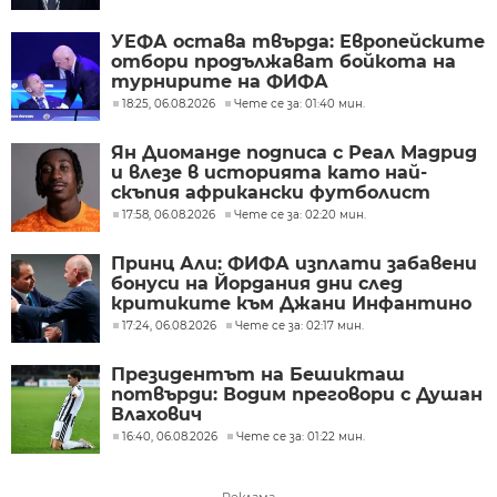
УЕФА остава твърда: Европейските
отбори продължават бойкота на
турнирите на ФИФА
18:25, 06.08.2026
Чете се за: 01:40 мин.
Ян Диоманде подписа с Реал Мадрид
и влезе в историята като най-
скъпия африкански футболист
17:58, 06.08.2026
Чете се за: 02:20 мин.
Принц Али: ФИФА изплати забавени
бонуси на Йордания дни след
критиките към Джани Инфантино
17:24, 06.08.2026
Чете се за: 02:17 мин.
Президентът на Бешикташ
потвърди: Водим преговори с Душан
Влахович
16:40, 06.08.2026
Чете се за: 01:22 мин.
Реклама