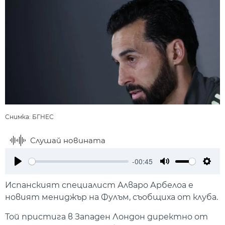
Снимка: БГНЕС
Слушай новината
-00:45
Play
Mute
Setti
Испанският специалист Алваро Арбелоа е
новият мениджър на Фулъм, съобщиха от клуба.
Той пристига в Западен Лондон директно от