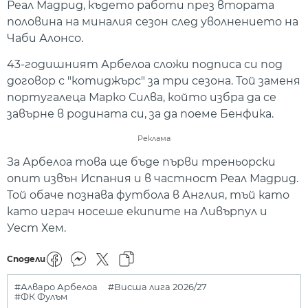
Реал Мадрид, където работи през втората
половина на миналия сезон след уволнението на
Чаби Алонсо.
43-годишният Арбелоа сложи подписа си под
договор с "котиджърс" за три сезона. Той заменя
португалеца Марко Силва, който избра да се
завърне в родината си, за да поеме Бенфика.
Реклама
За Арбелоа това ще бъде първи треньорски
опит извън Испания и в частност Реал Мадрид.
Той обаче познава футбола в Англия, тъй като
като играч носеше екипите на Ливърпул и
Уест Хем.
Сподели
#Алваро Арбелоа
#Висша лига 2026/27
#ФК Фулъм