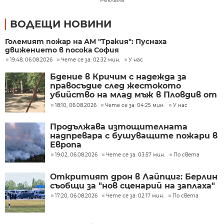
ВОДЕЩИ НОВИНИ
Големият пожар на АМ "Тракия": Пуснаха
движението в посока София
19:48, 06.08.2026
Чете се за: 02:32 мин.
У нас
Бдение в Кричим с надежда за
правосъдие след жестокото
убийство на млад мъж в Пловдив от
тийнейджъри
18:10, 06.08.2026
Чете се за: 04:25 мин.
У нас
Продължава изтощителната
надпревара с бушуващите пожари в
Европа
19:02, 06.08.2026
Чете се за: 03:57 мин.
По света
Откритият дрон в Лайпциг: Берлин
съобщи за "нов сценарий на заплаха"
17:20, 06.08.2026
Чете се за: 02:17 мин.
По света