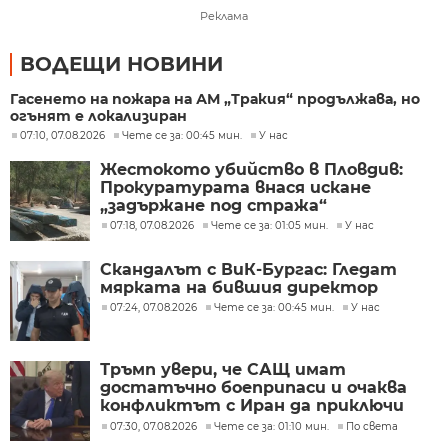
Реклама
ВОДЕЩИ НОВИНИ
Гасенето на пожара на АМ „Тракия“ продължава, но
огънят е локализиран
07:10, 07.08.2026
Чете се за: 00:45 мин.
У нас
Жестокото убийство в Пловдив:
Прокуратурата внася искане
„задържане под стража“
07:18, 07.08.2026
Чете се за: 01:05 мин.
У нас
Скандалът с ВиК-Бургас: Гледат
мярката на бившия директор
07:24, 07.08.2026
Чете се за: 00:45 мин.
У нас
Тръмп увери, че САЩ имат
достатъчно боеприпаси и очаква
конфликтът с Иран да приключи
скоро
07:30, 07.08.2026
Чете се за: 01:10 мин.
По света