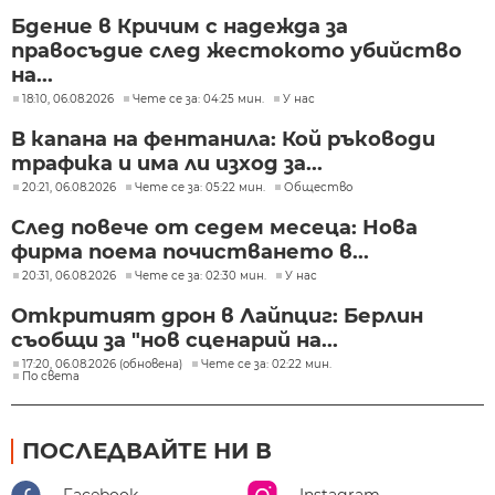
Бдение в Кричим с надежда за
правосъдие след жестокото убийство
на...
18:10, 06.08.2026
Чете се за: 04:25 мин.
У нас
В капана на фентанила: Кой ръководи
трафика и има ли изход за...
20:21, 06.08.2026
Чете се за: 05:22 мин.
Общество
След повече от седем месеца: Нова
фирма поема почистването в...
20:31, 06.08.2026
Чете се за: 02:30 мин.
У нас
Откритият дрон в Лайпциг: Берлин
съобщи за "нов сценарий на...
17:20, 06.08.2026 (обновена)
Чете се за: 02:22 мин.
По света
ПОСЛЕДВАЙТЕ НИ В
Facebook
Instagram