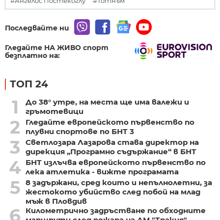
#Ангелос Постекоглу
#Тотнъм
Последвайте ни
Гледайте НА ЖИВО спорт
безплатно на:
ТОП 24
1
До 38° утре, на места ще има валежи и
гръмотевици
2
Гледайте европейското първенство по
плувни спортове по БНТ 3
3
Светлозара Лазарова става директор на
дирекция „Програмно съдържание“ в БНТ
4
БНТ излъчва европейското първенство по
лека атлетика - вижте програмата
5
8 задържани, сред които и непълнолетни, за
жестокото убийство след побой на млад
мъж в Пловдив
6
Километрично задръстване по обходните
маршрути след пожара на АМ "Тракия"