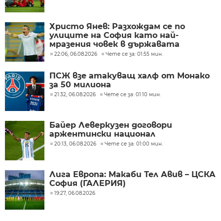
Христо Янев: Разхождам се по
улиците на София като най-
мразения човек в държавата
22:06, 06.08.2026
Чете се за: 01:55 мин.
ПСЖ взе атакуващ халф от Монако
за 50 милиона
21:32, 06.08.2026
Чете се за: 01:10 мин.
Байер Леверкузен договори
аржентински национал
20:13, 06.08.2026
Чете се за: 01:00 мин.
Лига Европа: Макаби Тел Авив – ЦСКА
София (ГАЛЕРИЯ)
19:27, 06.08.2026