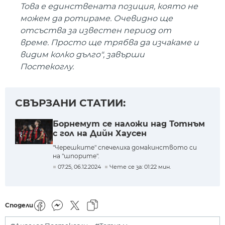
Това е единствената позиция, която не
можем да ротираме. Очевидно ще
отсъства за известен период от
време. Просто ще трябва да изчакаме и
видим колко дълго", завърши
Постекоглу.
СВЪРЗАНИ СТАТИИ:
Борнемут се наложи над Тотнъм
с гол на Дийн Хаусен
"Черешките" спечелиха домакинството си
на "шпорите".
07:25, 06.12.2024
Чете се за: 01:22 мин.
Сподели