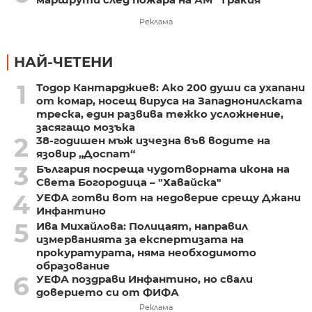
Реклама
НАЙ-ЧЕТЕНИ
1
Тодор Кантарджиев: Ако 200 души са ухапани
от комар, носещ вируса на Западнонилската
треска, един развива тежко усложнение,
засягащо мозъка
2
38-годишен мъж изчезна във водите на
язовир „Доспат“
3
България посреща чудотворната икона на
Света Богородица – "Хавайска"
4
УЕФА готви вот на недоверие срещу Джани
Инфантино
5
Ива Михайлова: Полицаят, направил
измерванията за експертизата на
прокуратурата, няма необходимото
образование
6
УЕФА поздрави Инфантино, но свали
доверието си от ФИФА
Реклама