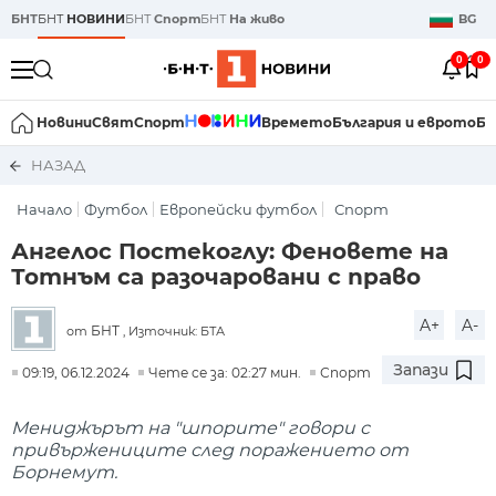
БНТ
БНТ
НОВИНИ
БНТ
Спорт
БНТ
На живо
BG
0
0
Новини
Свят
Спорт
Времето
България и еврото
Би
НАЗАД
Начало
Футбол
Европейски футбол
Спорт
Ангелос Постекоглу: Феновете на
Тотнъм са разочаровани с право
A+
A-
БНТ
от
, Източник: БТА
Запази
09:19, 06.12.2024
Чете се за: 02:27 мин.
Спорт
Мениджърът на "шпорите" говори с
привържениците след поражението от
Борнемут.