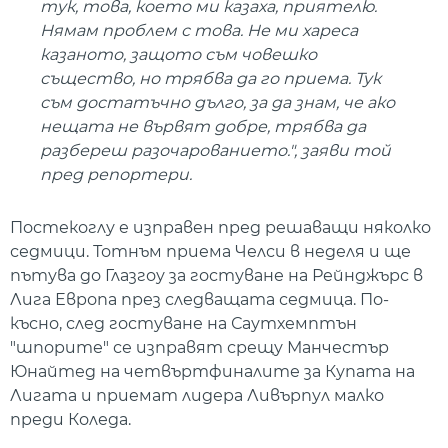
тук, това, което ми казаха, приятелю.
Нямам проблем с това. Не ми хареса
казаното, защото съм човешко
същество, но трябва да го приема. Тук
съм достатъчно дълго, за да знам, че ако
нещата не вървят добре, трябва да
разбереш разочарованието.", заяви той
пред репортери.
Постекоглу е изправен пред решаващи няколко
седмици. Тотнъм приема Челси в неделя и ще
пътува до Глазгоу за гостуване на Рейнджърс в
Лига Европа през следващата седмица. По-
късно, след гостуване на Саутхемптън
"шпорите" се изправят срещу Манчестър
Юнайтед на четвъртфиналите за Купата на
Лигата и приемат лидера Ливърпул малко
преди Коледа.