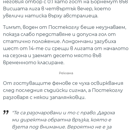
неговия отбор с 0:1 като гост на Борнемут във
Висшата лига в четвъртък вечер, което
увеличи натиска върху австралиеца.
Тимът, воден от Постекоглу беше неузнаваем,
показа слабо представяне и допусна гол от
статично положение. Лондончани загубиха
шест от 14-те си срещи в лигата от началото
на сезона и заемат десето място във
временното класиране.
Реклама
От гостуващите фенове се чуха освирквания
след последния съдийски сигнал, а Постекоглу
разговаря с някои запалянковци.
"Те са разочаровани и то с право. Дадоха
ми директна обратна връзка, която е
взета под внимание. Вероятно не е за