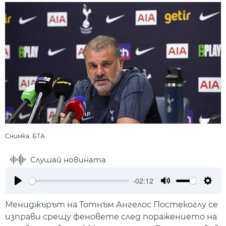
Снимка: БТА
Слушай новината
-02:12
Play
Mute
Setti
Мениджърът на Тотнъм Ангелос Постекоглу се
изправи срещу феновете след поражението на