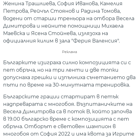
Женина Трашлиева, София Иванова, Камелия
Петрова, Рейчъл Стоянов и Радина Томова,
водени от старши треньора на отбора Весела
Димитрова и нейните помощници Михаела
Маевска и Ясена Стойнева, излязоха на
официалния килим в зала "Ферия Валенсия".
Реклама
Българките изиграха силно композицията си с
пет обръча, но на три ленти и две топки
допуснаха грешки и изпълниха съчетанието два
пъти по време на 30-минутната тренировка.
Българските грации стартират в петък
надпреварата с многобоя. Възпитаничките на
Весела Димитрова са в поток B, който започва
в 19.00 българско време с композицията с пет
обръча. Отборът е световен шампион в
многобоя от София 2022 и има квота за Игрите