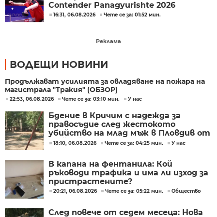
Contender Panagyurishte 2026
16:31, 06.08.2026
Чете се за: 01:52 мин.
Реклама
ВОДЕЩИ НОВИНИ
Продължават усилията за овладяване на пожара на
магистрала "Тракия" (ОБЗОР)
22:53, 06.08.2026
Чете се за: 03:10 мин.
У нас
Бдение в Кричим с надежда за
правосъдие след жестокото
убийство на млад мъж в Пловдив от
тийнейджъри
18:10, 06.08.2026
Чете се за: 04:25 мин.
У нас
В капана на фентанила: Кой
ръководи трафика и има ли изход за
пристрастените?
20:21, 06.08.2026
Чете се за: 05:22 мин.
Общество
След повече от седем месеца: Нова