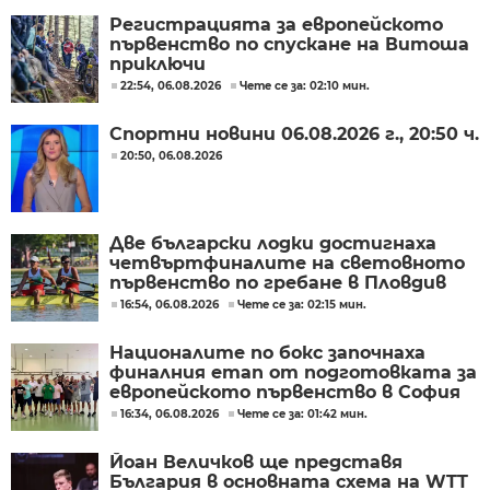
Регистрацията за европейското
първенство по спускане на Витоша
приключи
22:54, 06.08.2026
Чете се за: 02:10 мин.
Спортни новини 06.08.2026 г., 20:50 ч.
20:50, 06.08.2026
Две български лодки достигнаха
четвъртфиналите на световното
първенство по гребане в Пловдив
16:54, 06.08.2026
Чете се за: 02:15 мин.
Националите по бокс започнаха
финалния етап от подготовката за
европейското първенство в София
16:34, 06.08.2026
Чете се за: 01:42 мин.
Йоан Величков ще представя
България в основната схема на WTT