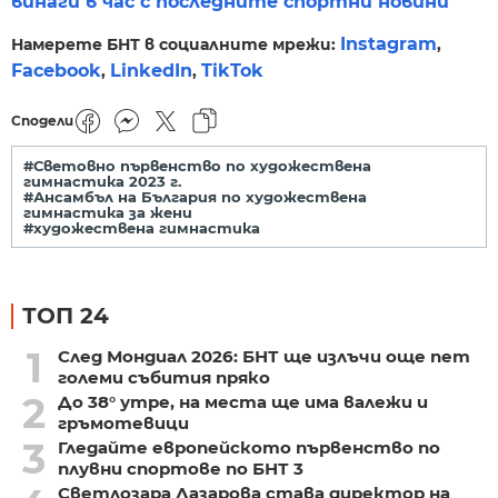
винаги в час с последните спортни новини
Instagram
Намерете БНТ в социалните мрежи:
,
Facebook
LinkedIn
TikTok
,
,
Сподели
#Световно първенство по художествена
гимнастика 2023 г.
#Ансамбъл на България по художествена
гимнастика за жени
#художествена гимнастика
ТОП 24
1
След Мондиал 2026: БНТ ще излъчи още пет
големи събития пряко
2
До 38° утре, на места ще има валежи и
гръмотевици
3
Гледайте европейското първенство по
плувни спортове по БНТ 3
Светлозара Лазарова става директор на