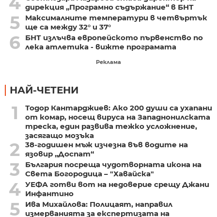
4
дирекция „Програмно съдържание“ в БНТ
5
Максималните температури в четвъртък
ще са между 32° и 37°
6
БНТ излъчва европейското първенство по
лека атлетика - вижте програмата
Реклама
НАЙ-ЧЕТЕНИ
1
Тодор Кантарджиев: Ако 200 души са ухапани
от комар, носещ вируса на Западнонилската
треска, един развива тежко усложнение,
засягащо мозъка
2
38-годишен мъж изчезна във водите на
язовир „Доспат“
3
България посреща чудотворната икона на
Света Богородица – "Хавайска"
4
УЕФА готви вот на недоверие срещу Джани
Инфантино
5
Ива Михайлова: Полицаят, направил
измерванията за експертизата на