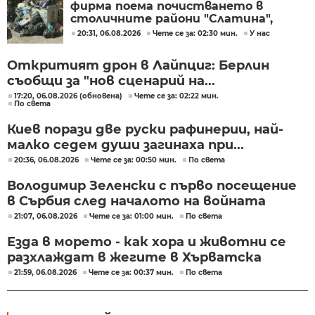
фирма поема почистването в
столичните райони "Слатина",
"Подуяне" и "Изгрев"
20:31, 06.08.2026
Чете се за: 02:30 мин.
У нас
Откритият дрон в Лайпциг: Берлин
съобщи за "нов сценарий на...
17:20, 06.08.2026 (обновена)
Чете се за: 02:22 мин.
По света
Киев порази две руски рафинерии, най-
малко седем души загинаха при...
20:36, 06.08.2026
Чете се за: 00:50 мин.
По света
Володимир Зеленски с първо посещение
в Сърбия след началото на войната
21:07, 06.08.2026
Чете се за: 01:00 мин.
По света
Езда в морето - как хора и животни се
разхлаждат в жегите в Хърватска
21:59, 06.08.2026
Чете се за: 00:37 мин.
По света