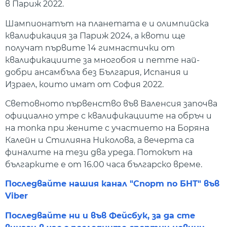
в Париж 2022.
Шампионатът на планетата е и олимпийска
квалификация за Париж 2024, а квоти ще
получат първите 14 гимнастички от
квалификациите за многобоя и петте най-
добри ансамбъла без България, Испания и
Израел, които имат от София 2022.
Световното първенство във Валенсия започва
официално утре с квалификациите на обръч и
на топка при жените с участието на Боряна
Калейн и Стилияна Николова, а вечерта са
финалите на тези два уреда. Потокът на
българките е от 16.00 часа българско време.
Последвайте нашия канал "Спорт по БНТ" във
Viber
Последвайте ни и във Фейсбук, за да сте