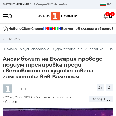
БНТ
БНТ
НОВИНИ
БНТ
Спорт
БНТ
На живо
BG
0
0
Новини
Свят
Спорт
Времето
България и еврото
Би
НАЗАД
Начало
Други спортове
Художествена гимнастика
Спо
Ансамбълът на България проведе
подиум тренировка преди
световното по художествена
гимнастика във Валенсия
A+
A-
БНТ
от
22:20, 22.08.2023
Чете се за: 02:00 мин.
Запази
Спорт