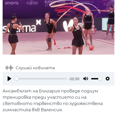
Слушай новината
-02:00
Play
Mute
Setti
Ансамбълът на България проведе подиум
тренировка преди участието си на
световното първенство по художествена
гимнастика във Валенсия.