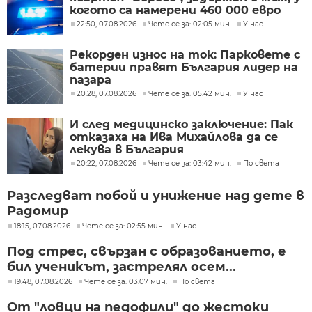
когото са намерени 460 000 евро
22:50, 07.08.2026
Чете се за: 02:05 мин.
У нас
Рекорден износ на ток: Парковете с
батерии правят България лидер на
пазара
20:28, 07.08.2026
Чете се за: 05:42 мин.
У нас
И след медицинско заключение: Пак
отказаха на Ива Михайлова да се
лекува в България
20:22, 07.08.2026
Чете се за: 03:42 мин.
По света
Разследват побой и унижение над дете в
Радомир
18:15, 07.08.2026
Чете се за: 02:55 мин.
У нас
Под стрес, свързан с образованието, е
бил ученикът, застрелял осем...
19:48, 07.08.2026
Чете се за: 03:07 мин.
По света
От "ловци на педофили" до жестоки