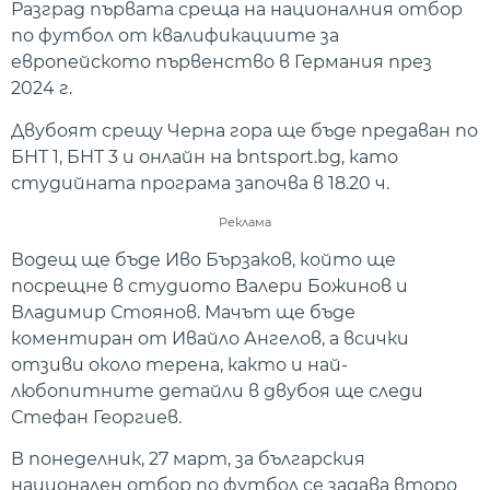
Разград първата среща на националния отбор
по футбол от квалификациите за
европейското първенство в Германия през
2024 г.
Двубоят срещу Черна гора ще бъде предаван по
БНТ 1, БНТ 3 и онлайн на bntsport.bg, като
студийната програма започва в 18.20 ч.
Реклама
Водещ ще бъде Иво Бързаков, който ще
посрещне в студиото Валери Божинов и
Владимир Стоянов. Мачът ще бъде
коментиран от Ивайло Ангелов, а всички
отзиви около терена, както и най-
любопитните детайли в двубоя ще следи
Стефан Георгиев.
В понеделник, 27 март, за българския
национален отбор по футбол се задава второ