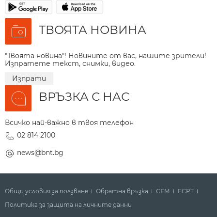
ТВОЯТА НОВИНА
"Твоята новина"! Новините от вас, нашите зрители!
Изпратете текст, снимки, видео.
Изпрати
ВРЪЗКА С НАС
Всичко най-важно в твоя телефон
02 814 2100
news@bnt.bg
Общи условия за ползване
Обратна връзка
СЕМ
ECPT
Политика за защита на личните данни