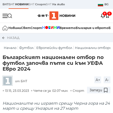
БНТ
БНТ
НОВИНИ
БНТ
Спорт
БНТ
На живо
BG
0
0
Новини
Свят
Спорт
Времето
България и еврото
Би
НАЗАД
Начало
Футбол
Европейски футбол
Национални отбори
Българският национален отбор по
футбол започва пътя си към УЕФА
Евро 2024
A+
A-
БНТ
от
Запази
13:15, 23.03.2023
Чете се за: 02:07 мин.
Спорт
Националите ни играят срещу Черна гора на 24
март и срещу Унгария на 27 март