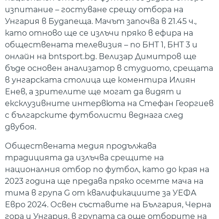
изпитание – гостуване срещу отбора на
Унгария в Будапеща. Мачът започва в 21.45 ч.,
като отново ще се излъчи пряко в ефира на
обществената телевизия – по БНТ 1, БНТ 3 и
онлайн на bntsport.bg. Велизар Димитров ще
бъде основен анализатор в студиото, срещата
в унгарската столица ще коментира Илиян
Енев, а зрителите ще могат да видят и
ексклузивните интервюта на Стефан Георгиев
с българските футболисти веднага след
двубоя.
Обществената медия продължава
традицията да излъчва срещите на
националния отбор по футбол, като до края на
2023 година ще предава пряко осемте мача на
тима в група G от квалификациите за УЕФА
Евро 2024. Освен съставите на България, Черна
гора и Унгария, в групата са още отборите на