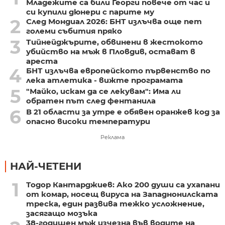
Младежите са били Георги повече от час и
си купили дюнери с парите му
2
След Мондиал 2026: БНТ излъчва още пет
големи събития пряко
3
Тийнейджърите, обвинени в жестокото
убийство на мъж в Пловдив, остават в
ареста
4
БНТ излъчва европейското първенство по
лека атлетика - вижте програмата
5
"Майко, искам да се лекувам": Има ли
обратен път след фентанила
6
В 21 области за утре е обявен оранжев код за
опасно високи температури
Реклама
НАЙ-ЧЕТЕНИ
1
Тодор Кантарджиев: Ако 200 души са ухапани
от комар, носещ вируса на Западнонилската
треска, един развива тежко усложнение,
засягащо мозъка
38-годишен мъж изчезна във водите на