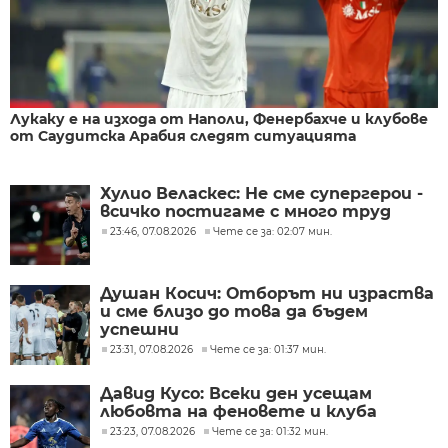
Лукаку е на изхода от Наполи, Фенербахче и клубове
от Саудитска Арабия следят ситуацията
Хулио Веласкес: Не сме супергерои -
всичко постигаме с много труд
23:46, 07.08.2026
Чете се за: 02:07 мин.
Душан Косич: Отборът ни израства
и сме близо до това да бъдем
успешни
23:31, 07.08.2026
Чете се за: 01:37 мин.
Давид Кусо: Всеки ден усещам
любовта на феновете и клуба
23:23, 07.08.2026
Чете се за: 01:32 мин.