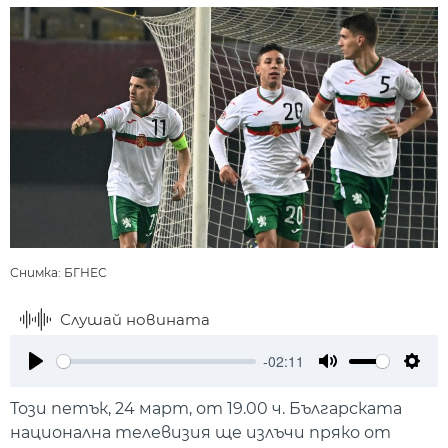
Снимка: БГНЕС
Слушай новината
-02:11
Play
Mute
Setti
Този петък, 24 март, от 19.00 ч. Българската
национална телевизия ще излъчи пряко от