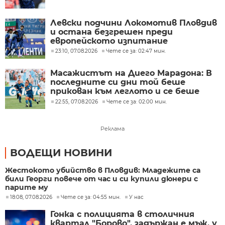
Левски подчини Локомотив Пловдив
и остана безгрешен преди
европейското изпитание
23:10, 07.08.2026
Чете се за: 02:47 мин.
Масажистът на Диего Марадона: В
последните си дни той беше
прикован към леглото и се беше
предал
22:55, 07.08.2026
Чете се за: 02:00 мин.
Реклама
ВОДЕЩИ НОВИНИ
Жестокото убийство в Пловдив: Младежите са
били Георги повече от час и си купили дюнери с
парите му
18:08, 07.08.2026
Чете се за: 04:55 мин.
У нас
Гонка с полицията в столичния
квартал "Борово", задържан е мъж, у