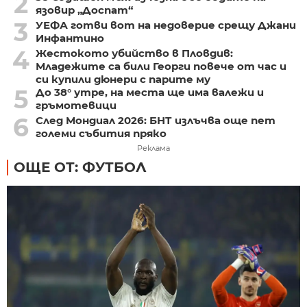
2
язовир „Доспат“
3
УЕФА готви вот на недоверие срещу Джани
Инфантино
4
Жестокото убийство в Пловдив:
Младежите са били Георги повече от час и
си купили дюнери с парите му
5
До 38° утре, на места ще има валежи и
гръмотевици
6
След Мондиал 2026: БНТ излъчва още пет
големи събития пряко
Реклама
ОЩЕ ОТ: ФУТБОЛ