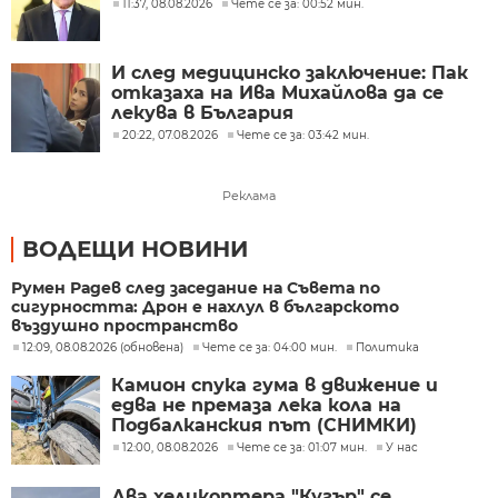
11:37, 08.08.2026
Чете се за: 00:52 мин.
И след медицинско заключение: Пак
отказаха на Ива Михайлова да се
лекува в България
20:22, 07.08.2026
Чете се за: 03:42 мин.
Реклама
ВОДЕЩИ НОВИНИ
Румен Радев след заседание на Съвета по
сигурността: Дрон е нахлул в българското
въздушно пространство
12:09, 08.08.2026 (обновена)
Чете се за: 04:00 мин.
Политика
Камион спука гума в движение и
едва не премаза лека кола на
Подбалканския път (СНИМКИ)
12:00, 08.08.2026
Чете се за: 01:07 мин.
У нас
Два хеликоптера "Кугър" се