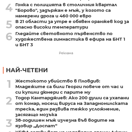
4
Гонка с полицията в столичния квартал
"Борово", задържан е мъж, у когото са
намерени дрога и 460 000 евро
5
В 21 области за утре е обявен оранжев код за
опасно високи температури
6
Гледайте световното първенство по
художествена гимнастика в ефира на БНТ 1
и БНТ 3
Реклама
НАЙ-ЧЕТЕНИ
1
Жестокото убийство в Пловдив:
Младежите са били Георги повече от час и
си купили дюнери с парите му
2
Тодор Кантарджиев: Ако 200 души са ухапани
от комар, носещ вируса на Западнонилската
треска, един развива тежко усложнение,
засягащо мозъка
3
38-годишен мъж изчезна във водите на
язовир „Доспат“