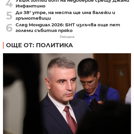
4
УЕФА готви вот на недоверие срещу Джани
Инфантино
5
До 38° утре, на места ще има валежи и
гръмотевици
6
След Мондиал 2026: БНТ излъчва още пет
големи събития пряко
Реклама
ОЩЕ ОТ: ПОЛИТИКА