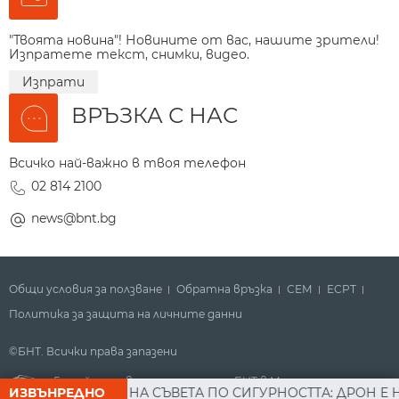
"Твоята новина"! Новините от вас, нашите зрители!
Изпратете текст, снимки, видео.
Изпрати
ВРЪЗКА С НАС
Всичко най-важно в твоя телефон
02 814 2100
news@bnt.bg
Общи условия за ползване
Обратна връзка
СЕМ
ECPT
Политика за защита на личните данни
©БНТ. Всички права запазени
Гледайте новините за деня на БНТ в Метрото
ЕД ЗАСЕДАНИЕ НА СЪВЕТА ПО СИГУРНОСТТА: ДРОН Е НАХ
ИЗВЪНРЕДНО