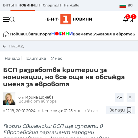
БНТ
БНТ
НОВИНИ
БНТ
Спорт
БНТ
На живо
BG
2
0
Новини
Свят
Спорт
Времето
България и еврото
Би
НАЗАД
Начало
Политика
У нас
БСП разработва критерии за
номинации, но все още не обсъжда
имена за евровота
Ирина Цонева
A+
A-
от
Всичко от автора
Запази
12:18, 20.01.2024
Чете се за: 01:25 мин.
У нас
Георги Свиленски: БСП ще изпрати в
Европейския парламент народни