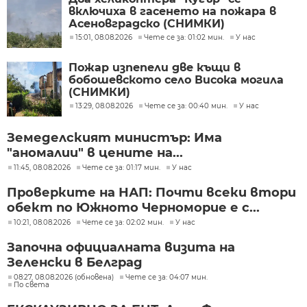
включиха в гасенето на пожара в
Асеновградско (СНИМКИ)
15:01, 08.08.2026
Чете се за: 01:02 мин.
У нас
Пожар изпепели две къщи в
бобошевското село Висока могила
(СНИМКИ)
13:29, 08.08.2026
Чете се за: 00:40 мин.
У нас
Земеделският министър: Има
"аномалии" в цените на...
11:45, 08.08.2026
Чете се за: 01:17 мин.
У нас
Проверките на НАП: Почти всеки втори
обект по Южното Черноморие е с...
10:21, 08.08.2026
Чете се за: 02:02 мин.
У нас
Започна официалната визита на
Зеленски в Белград
08:27, 08.08.2026 (обновена)
Чете се за: 04:07 мин.
По света