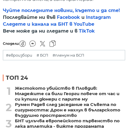
Чуйте последните новини, където и да сте!
Последвайте ни във
Facebook
и
Instagram
Следете и канала на БНТ в YouTube
Вече може да ни гледате и в
TikTok
Сподели
#евроизбори
# БСП
#пленум на БСП
ТОП 24
1
Жестокото убийство в Пловдив:
Младежите са били Георги повече от час и
си купили дюнери с парите му
2
Румен Радев след заседание на Съвета по
сигурността: Дрон е нахлул в българското
въздушно пространство
3
БНТ излъчва европейското първенство по
лека атлетика - вижте програмата