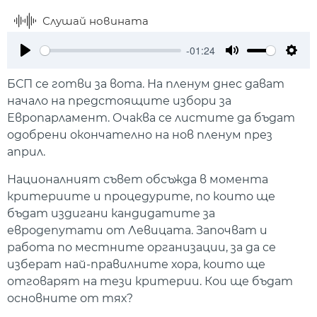
Слушай новината
-01:24
Play
Mute
Setti
БСП се готви за вота. На пленум днес дават
начало на предстоящите избори за
Европарламент. Очаква се листите да бъдат
одобрени окончателно на нов пленум през
април.
Националният съвет обсъжда в момента
критериите и процедурите, по които ще
бъдат издигани кандидатите за
евродепутати от Левицата. Започват и
работа по местните организации, за да се
изберат най-правилните хора, които ще
отговарят на тези критерии. Кои ще бъдат
основните от тях?