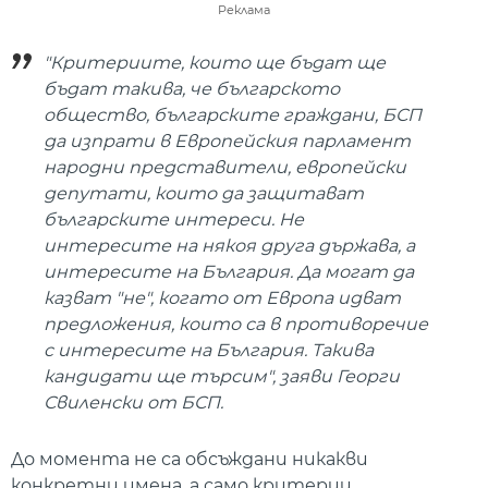
Реклама
"Критериите, които ще бъдат ще
бъдат такива, че българското
общество, българските граждани, БСП
да изпрати в Европейския парламент
народни представители, европейски
депутати, които да защитават
българските интереси. Не
интересите на някоя друга държава, а
интересите на България. Да могат да
казват "не", когато от Европа идват
предложения, които са в противоречие
с интересите на България. Такива
кандидати ще търсим", заяви Георги
Свиленски от БСП.
До момента не са обсъждани никакви
конкретни имена, а само критерии.