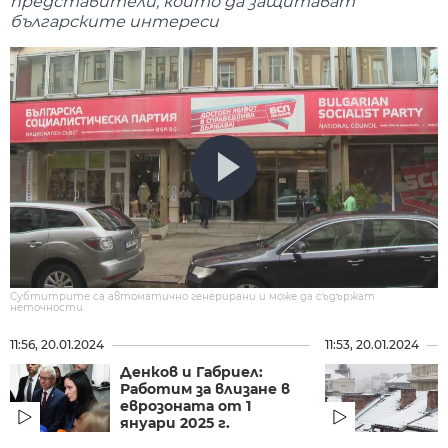
представители, които да защитават
българските интереси
Субтитрите са автоматично генерирани и може да съдържат
неточности.
11:56, 20.01.2024
11:53, 20.01.2024
Денков и Габриел:
Работим за влизане в
eврозоната от 1
януари 2025 г.