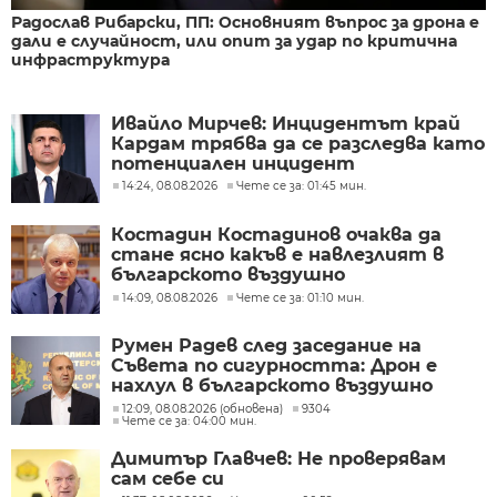
Радослав Рибарски, ПП: Основният въпрос за дрона е
дали е случайност, или опит за удар по критична
инфраструктура
Ивайло Мирчев: Инцидентът край
Кардам трябва да се разследва като
потенциален инцидент
14:24, 08.08.2026
Чете се за: 01:45 мин.
Костадин Костадинов очаква да
стане ясно какъв е навлезлият в
българското въздушно
пространство дрон
14:09, 08.08.2026
Чете се за: 01:10 мин.
Румен Радев след заседание на
Съвета по сигурността: Дрон е
нахлул в българското въздушно
пространство
12:09, 08.08.2026 (обновена)
9304
Чете се за: 04:00 мин.
Димитър Главчев: Не проверявам
сам себе си