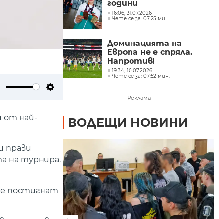
години
16:06, 31.07.2026
Чете се за: 07:25 мин.
Доминацията на
Европа не е спряла.
Напротив!
19:34, 10.07.2026
Чете се за: 07:52 мин.
ute
Settings
Реклама
 от най-
ВОДЕЩИ НОВИНИ
и прави
та на турнира.
еше постигнат