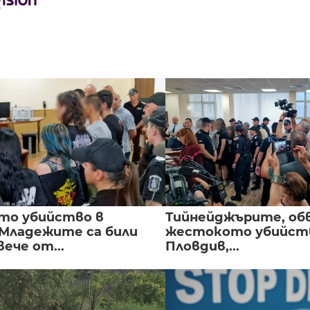
то убийство в
Тийнейджърите, об
 Младежите са били
жестокото убийств
вече от...
Пловдив,...