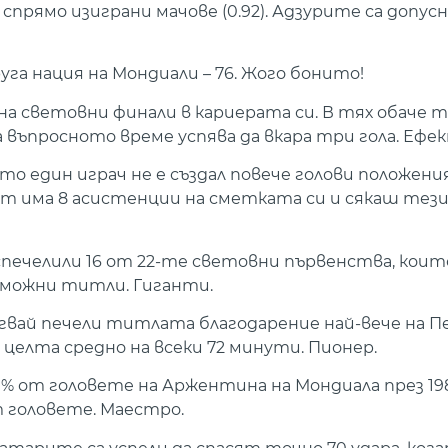
рямо изиграни мачове (0.92). Адзурите са допусн
уга нация на Мондиали – 76. Жого бонито!
 на световни финали в кариерата си. В тях обаче т
а въпросното време успява да вкара три гола. Еф
о един играч не е създал повече голови положени
т има 8 асистенции на сметката си и сякаш тез
спечелили 16 от 22-те световни първенства, които
ъзможни титли. Гиганти.
угвай печели титлата благодарение най-вече на Пе
и целта средно на всеки 72 минути. Пионер.
71% от головете на Аржентина на Мондиала през 19
т головете. Маестро.