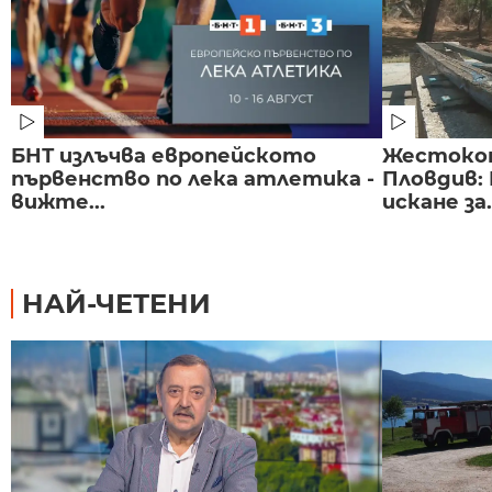
БНТ излъчва европейското
Жестоко
първенство по лека атлетика -
Пловдив:
вижте...
искане за.
НАЙ-ЧЕТЕНИ