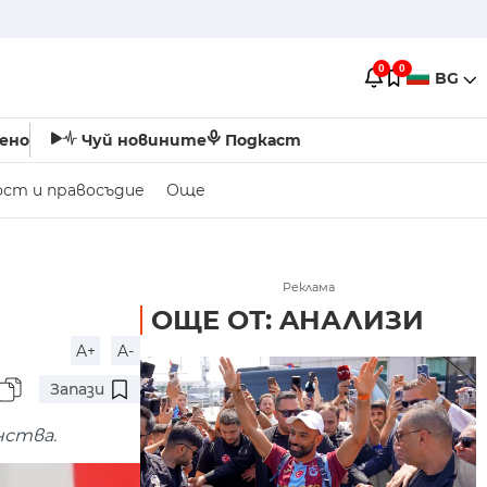
0
0
BG
ено
Чуй новините
Подкаст
ост и правосъдие
Още
Реклама
ОЩЕ ОТ: AНАЛИЗИ
A+
A-
Запази
нства.