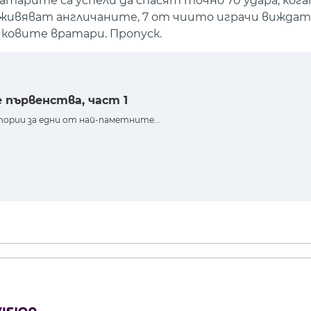
тарите са успели да спасят точно 70 удара, кога
изживяват англичаните, 7 от чиито играчи виждат
овите вратари. Пропуск.
първенства, част 1
ории за едни от най-паметните...