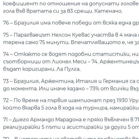
коефициент по отношение на допуснати голове сп
гола във вратата си за 83 срещи. Катеначо.
76 – Бразилия има повече победи от всяка една др
75 – Парагваецът Нелсон Куевас участва в 4 мача
терена само 75 минути. Впечатляващото е, че з
74 – Откакто се водят подобни статистики, нит
съотборници от Лионел Меси – 74. Аржентинецъ
бъдат коригирани. Ла Пулга.
73 – Бразилия, Аржентина, Италия и Германия са 
до момента. Или иначе казано – 73% от всички в
72 – По време на първия шампионат през 1930 Ур
който вкарва 5 гола в хода на турнира, намирайк
71 – Диего Армандо Марадона е пряко въвлечен в 
реализирайки 5 пъти и асистирайки за други 5 о