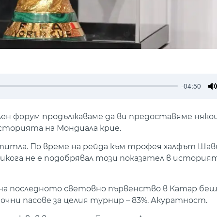
-04:50
M
ен форум продължаваме да ви предоставяме някои
сторията на Мондиала крие.
 титла. По време на рейда към трофея халфът Шав
 никога не е подобрявал този показател в история
ме на последното световно първенство в Катар б
чни пасове за целия турнир – 83%. Акуратност.