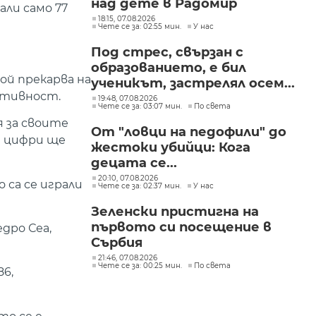
над дете в Радомир
али само 77
18:15, 07.08.2026
Чете се за: 02:55 мин.
У нас
Под стрес, свързан с
образованието, е бил
ой прекарва на
ученикът, застрелял осем...
ективност.
19:48, 07.08.2026
Чете се за: 03:07 мин.
По света
я за своите
От "ловци на педофили" до
и цифри ще
жестоки убийци: Кога
децата се...
20:10, 07.08.2026
 са се играли
Чете се за: 02:37 мин.
У нас
Зеленски пристигна на
първото си посещение в
дро Сеа,
Сърбия
21:46, 07.08.2026
Чете се за: 00:25 мин.
По света
86,