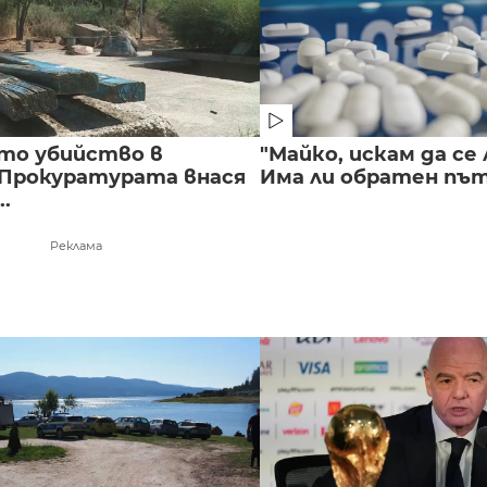
то убийство в
"Майко, искам да се 
 Прокуратурата внася
Има ли обратен път 
..
Реклама