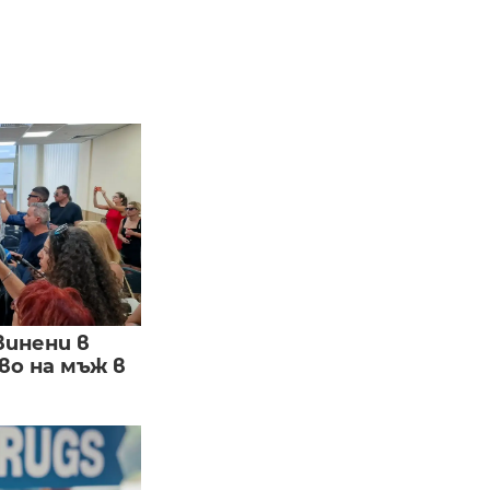
винени в
о на мъж в