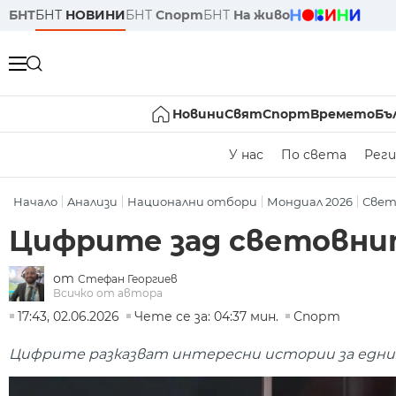
БНТ
БНТ
НОВИНИ
БНТ
Спорт
БНТ
На живо
Новини
Свят
Спорт
Времето
Бъ
У нас
По света
Реги
Начало
Aнализи
Национални отбори
Мондиал 2026
Свет
Цифрите зад световнит
от
Стефан Георгиев
Всичко от автора
17:43, 02.06.2026
Чете се за: 04:37 мин.
Спорт
Цифрите разказват интересни истории за едн