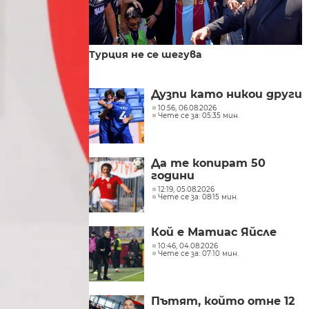
Турция не се шегува
Дузпи като никои други
10:56, 06.08.2026
Чете се за: 05:35 мин.
Да те копират 50
години
12:19, 05.08.2026
Чете се за: 08:15 мин.
Кой е Матиас Яйсле
10:46, 04.08.2026
Чете се за: 07:10 мин.
Пътят, който отне 12