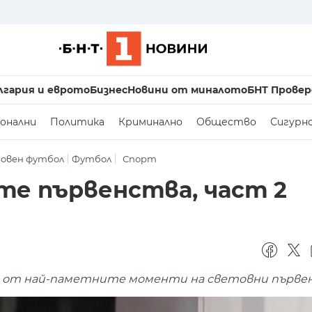
лгария и еврото
Бизнес
Новини от миналото
БНТ Провер
онални
Политика
Криминално
Общество
Сигурн
овен футбол
Футбол
Спорт
е първенства, част 2
и от най-паметните моменти на световни първе