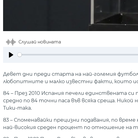
Слушай новината
Play
Девет дни преди старта на най-големия футбол
любопитните и малко известни факти, които и
84 – През 2010 Испания печели единствената си
средно по 84 точни паса във всяка среща. Никой
Тики-така.
83 – Споменавайки прецизни подавания, по вре
най-високия среден процент по отношение на то