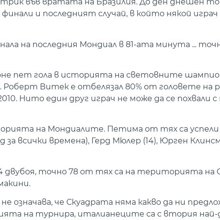
еттрик във вратата на Бразилия. До ден днешен то
финали и последният случай, в който някой играч
нала на последния Мондиал в 81-ата минута ... точ
 поне пет гола в историята на световните шампи
 Роберт Витек е отбелязал 80% от головете на р
010. Нито един друг играч не може да се похвали с
сторията на Мондиалите. Петима от тях са успел
 за всички времена), Герд Мюлер (14), Юрген Клинсман
4 двубоя, точно 78 от тях са на територията на
макини.
не означава, че Скуадрата няма какво да ни предл
орията на турнира, италианеците са с втория най