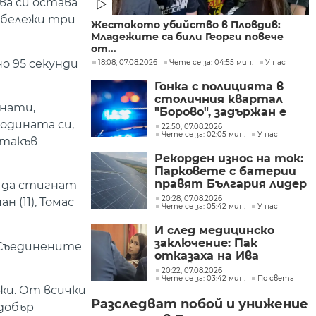
ва си остава
 бележи три
Жестокото убийство в Пловдив:
Младежите са били Георги повече
от...
но 95 секунди
18:08, 07.08.2026
Чете се за: 04:55 мин.
У нас
Гонка с полицията в
столичния квартал
онати,
"Борово", задържан е
одината си,
мъж, у когото са
22:50, 07.08.2026
Чете се за: 02:05 мин.
У нас
намерени 460 000 евро
 такъв
Рекорден износ на ток:
Парковете с батерии
правят България лидер
и да стигнат
на пазара
20:28, 07.08.2026
 (11), Томас
Чете се за: 05:42 мин.
У нас
И след медицинско
заключение: Пак
 Съединените
отказаха на Ива
Михайлова да се лекува
20:22, 07.08.2026
Чете се за: 03:42 мин.
По света
в България
ожи. От всички
Разследват побой и унижение
-добър