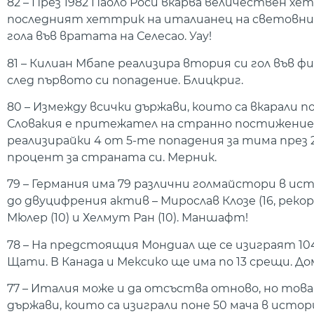
82 – През 1982 Паоло Роси вкарва величествен х
последният хеттрик на италианец на световни 
гола във вратата на Селесао. Уау!
81 – Килиан Мбапе реализира втория си гол във фи
след първото си попадение. Блицкриг.
80 – Измежду всички държави, които са вкарали
Словакия е притежател на странно постижение.
реализирайки 4 от 5-те попадения за тима през 2
процент за страната си. Мерник.
79 – Германия има 79 различни голмайстори в и
до двуцифрения актив – Мирослав Клозе (16, рекорд
Мюлер (10) и Хелмут Ран (10). Маншафт!
78 – На предстоящия Мондиал ще се изиграят 10
Щати. В Канада и Мексико ще има по 13 срещи. До
77 – Италия може и да отсъства отново, но това 
държави, които са изиграли поне 50 мача в ист