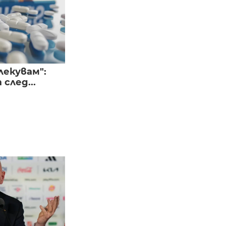
лекувам":
след...