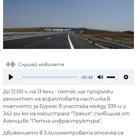
Слушай новината
-00:46
Play
Mute
Setti
До 12.00 ч. на 13 юни - петък, ще продължи
ремонтът на асфалтовата настилка в
платното за Бургас в участъка между 339-и и
342-ри км на магистрала "Тракия", съобщиха от
Агенцивя "Пътна инфраструктура".
Движението в 3-километровата отсечка се