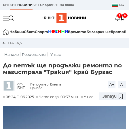
БНТ
БНТ
НОВИНИ
БНТ
Спорт
БНТ
На живо
BG
8
0
Новини
Свят
Спорт
Времето
България и еврото
Би
НАЗАД
Начало
Регионални
У нас
До петък ще продължи ремонта по
магистрала "Тракия" край Бургас
A+
A-
от
Репортер: Елеана
БНТ
Цанова
Запази
08:24, 11.06.2025
Чете се за: 00:37 мин.
У нас