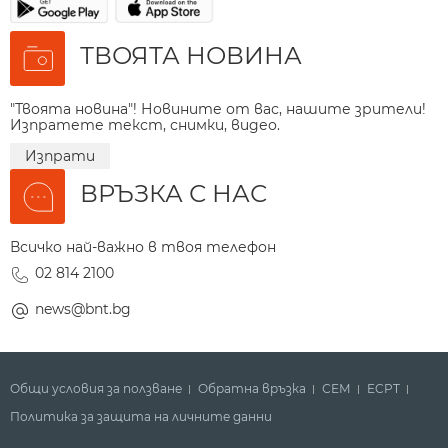
ТВОЯТА НОВИНА
"Твоята новина"! Новините от вас, нашите зрители!
Изпратете текст, снимки, видео.
Изпрати
ВРЪЗКА С НАС
Всичко най-важно в твоя телефон
02 814 2100
news@bnt.bg
Общи условия за ползване
Обратна връзка
СЕМ
ECPT
Политика за защита на личните данни