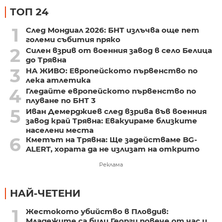
ТОП 24
1
След Мондиал 2026: БНТ излъчва още пет
големи събития пряко
2
Силен взрив от военния завод в село Белица
до Трявна
3
НА ЖИВО: Европейското първенство по
лека атлетика
4
Гледайте европейското първенство по
плуване по БНТ 3
5
Иван Демерджиев след взрива във военния
завод край Трявна: Евакуираме близките
населени места
6
Кметът на Трявна: Ще задействаме BG-
ALERT, хората да не излизат на открито
Реклама
НАЙ-ЧЕТЕНИ
1
Жестокото убийство в Пловдив:
Младежите са били Георги повече от час и