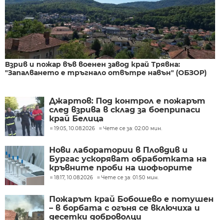
Взрив и пожар във военен завод край Трявна:
"Запалването е тръгнало отвътре навън" (ОБЗОР)
Джартов: Под контрол е пожарът
след взрива в склад за боеприпаси
край Белица
19:05, 10.08.2026
Чете се за: 02:00 мин.
Нови лаборатории в Пловдив и
Бургас ускоряват обработката на
кръвните проби на шофьорите
18:17, 10.08.2026
Чете се за: 01:50 мин.
Пожарът край Бобошево е потушен
– в борбата с огъня се включиха и
десетки доброволци