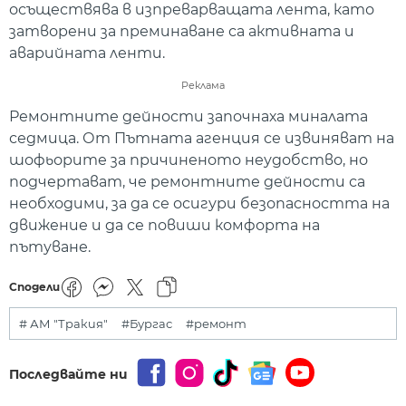
осъществява в изпреварващата лента, като
затворени за преминаване са активната и
аварийната ленти.
Реклама
Ремонтните дейности започнаха миналата
седмица. От Пътната агенция се извиняват на
шофьорите за причиненото неудобство, но
подчертават, че ремонтните дейности са
необходими, за да се осигури безопасността на
движение и да се повиши комфорта на
пътуване.
Сподели
# АМ "Тракия"
#Бургас
#ремонт
Последвайте ни