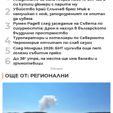
си купили дюнери с парите му
2
Убийство край Слънчев бряг: Мъж е
намушкан с нож, заподозреният се опитал
да избяга
3
Румен Радев след заседание на Съвета по
сигурността: Дрон е нахлул в българското
въздушно пространство
4
Туроператори и хотелиери по Северното
Черноморие отчитат по-слаб сезон
5
След Мондиал 2026: БНТ излъчва още пет
големи събития пряко
6
До 38° утре, на места ще има валежи и
гръмотевици
Реклама
ОЩЕ ОТ: РЕГИОНАЛНИ