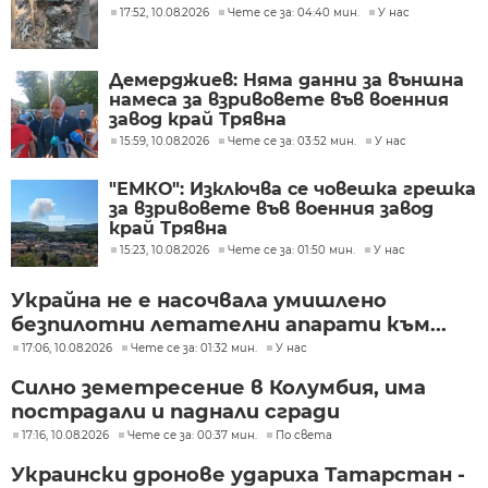
17:52, 10.08.2026
Чете се за: 04:40 мин.
У нас
Демерджиев: Няма данни за външна
намеса за взривовете във военния
завод край Трявна
15:59, 10.08.2026
Чете се за: 03:52 мин.
У нас
"ЕМКО": Изключва се човешка грешка
за взривовете във военния завод
край Трявна
15:23, 10.08.2026
Чете се за: 01:50 мин.
У нас
Украйна не е насочвала умишлено
безпилотни летателни апарати към...
17:06, 10.08.2026
Чете се за: 01:32 мин.
У нас
Силно земетресение в Колумбия, има
пострадали и паднали сгради
17:16, 10.08.2026
Чете се за: 00:37 мин.
По света
Украински дронове удариха Татарстан -