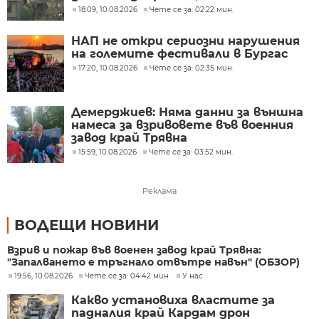
18:09, 10.08.2026
Чете се за: 02:22 мин.
НАП не откри сериозни нарушения
на големите фестивали в Бургас
17:20, 10.08.2026
Чете се за: 02:35 мин.
Демерджиев: Няма данни за външна
намеса за взривовете във военния
завод край Трявна
15:59, 10.08.2026
Чете се за: 03:52 мин.
Реклама
ВОДЕЩИ НОВИНИ
Взрив и пожар във военен завод край Трявна:
"Запалването е тръгнало отвътре навън" (ОБЗОР)
19:56, 10.08.2026
Чете се за: 04:42 мин.
У нас
Какво установиха властите за
падналия край Кардам дрон