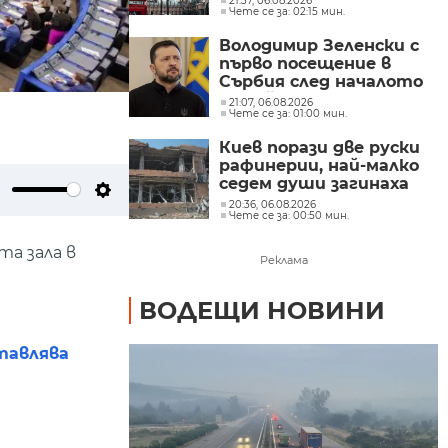
21:37, 06.08.2026
Чете се за: 02:15 мин.
Дискавъри“ от
„Парамаунт“ за 110
Володимир Зеленски с
млрд. долара
първо посещение в
Сърбия след началото
на войната
21:07, 06.08.2026
Чете се за: 01:00 мин.
Киев порази две руски
рафинерии, най-малко
седем души загинаха
при руски удари в
20:36, 06.08.2026
ute
Settings
Чете се за: 00:50 мин.
Украйна
та зала в
Реклама
ВОДЕЩИ НОВИНИ
тавлява