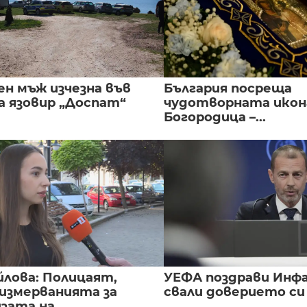
ен мъж изчезна във
България посреща
а язовир „Доспат“
чудотворната икон
Богородица –...
йлова: Полицаят,
УЕФА поздрави Инфа
 измерванията за
свали доверието с
ата на...