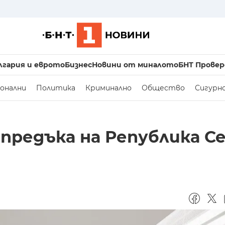
лгария и еврото
Бизнес
Новини от миналото
БНТ Провер
онални
Политика
Криминално
Общество
Сигурн
напредъка на Република С