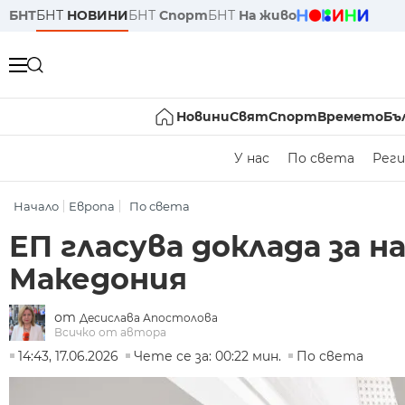
БНТ
БНТ
НОВИНИ
БНТ
Спорт
БНТ
На живо
Новини
Свят
Спорт
Времето
Бъ
У нас
По света
Реги
Начало
Европа
По света
ЕП гласува доклада за 
Македония
от
Десислава Апостолова
Всичко от автора
14:43, 17.06.2026
Чете се за: 00:22 мин.
По света