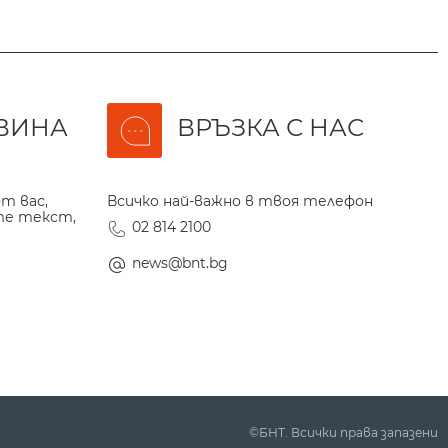
ВИНА
ВРЪЗКА С НАС
т вас,
Всичко най-важно в твоя телефон
те текст,
02 814 2100
news@bnt.bg
©БНТ. Всички права запазени