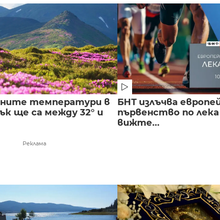
лните температури в
БНТ излъчва европе
к ще са между 32° и
първенство по лека
вижте...
Реклама