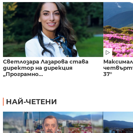
Светлозара Лазарова става
Максима
директор на дирекция
четвъртъ
„Програмно...
37°
НАЙ-ЧЕТЕНИ