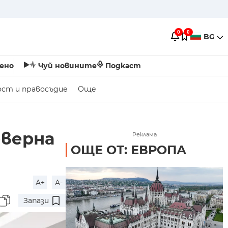
0
0
BG
ено
Чуй новините
Подкаст
ост и правосъдие
Още
еверна
Реклама
ОЩЕ ОТ: ЕВРОПА
A+
A-
Запази