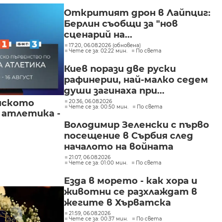
"Изгрев"
Откритият дрон в Лайпциг:
Берлин съобщи за "нов
сценарий на...
17:20, 06.08.2026 (обновена)
Чете се за: 02:22 мин.
По света
Киев порази две руски
рафинерии, най-малко седем
души загинаха при...
йското
20:36, 06.08.2026
Чете се за: 00:50 мин.
По света
 атлетика -
Володимир Зеленски с първо
посещение в Сърбия след
началото на войната
21:07, 06.08.2026
Чете се за: 01:00 мин.
По света
Езда в морето - как хора и
животни се разхлаждат в
жегите в Хърватска
21:59, 06.08.2026
Чете се за: 00:37 мин.
По света