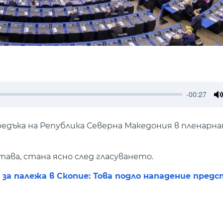
-00:27
M
едъка на Република Северна Македония в пленарна
ава, стана ясно след гласуването.
а палежа в Скопие: Това подло нападение предс