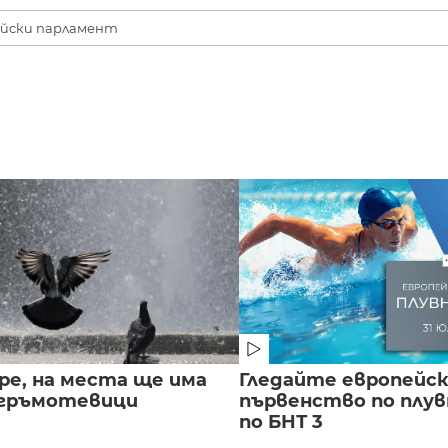
йски парламент
ре, на места ще има
Гледайте европейс
 гръмотевици
първенство по плу
по БНТ 3