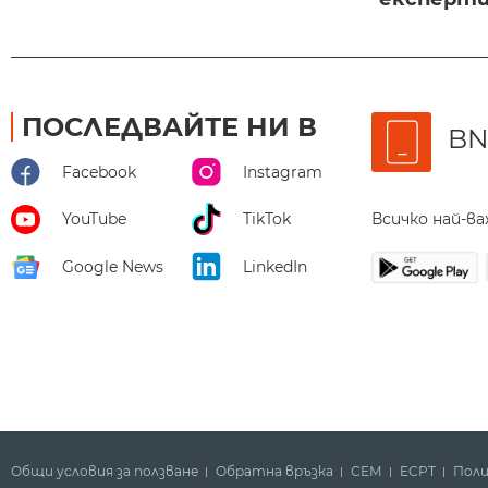
ПОСЛЕДВАЙТЕ НИ В
BN
Facebook
Instagram
Всичко най-в
YouTube
TikTok
Google News
LinkedIn
Общи условия за ползване
Обратна връзка
СЕМ
ECPT
Поли