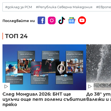
#доклад за РСМ
#Република Северна Македония
#Европе
Последвайте ни
ТОП 24
След Мондиал 2026: БНТ ще
До 38° ут
излъчи още пет големи събития
валежи и
пряко