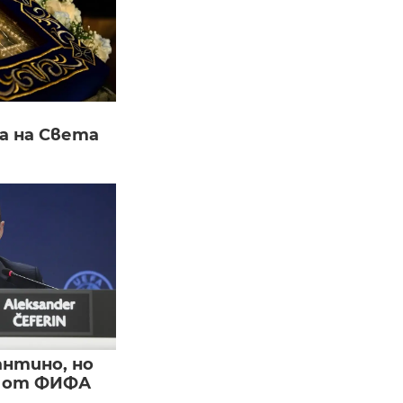
а на Света
нтино, но
и от ФИФА