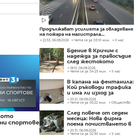
Продължават усилията за овладяване
на пожара на магистрала...
22:53, 06.08.2026
Чете се за: 03:10 мин.
У нас
Бдение в Кричим с
надежда за правосъдие
след жестокото
убийство на млад мъж
18:10, 06.08.2026
Чете се за: 04:25 мин.
У нас
в Пловдив от
тийнейджъри
В капана на фентанила:
Кой ръководи трафика
и има ли изход за
пристрастените?
20:21, 06.08.2026
Чете се за: 05:22 мин.
Общество
След повече от седем
кото
месеца: Нова фирма
вни спортове
поема почистването в
столичните райони
20:31, 06.08.2026
Чете се за: 02:30 мин.
У нас
"Слатина", "Подуяне" и