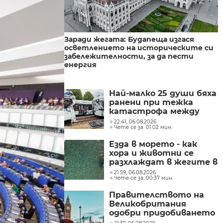
Заради жегата: Будапеща изгася
осветлението на историческите си
забележителности, за да пести
енергия
Най-малко 25 души бяха
ранени при тежка
катастрофа между
трамваи в западната
22:41, 06.08.2026
Чете се за: 01:02 мин.
част на Германия
Езда в морето - как
хора и животни се
разхлаждат в жегите в
Хърватска
21:59, 06.08.2026
Чете се за: 00:37 мин.
Правителството на
Великобритания
одобри придобиването
на „Уорнър Брос