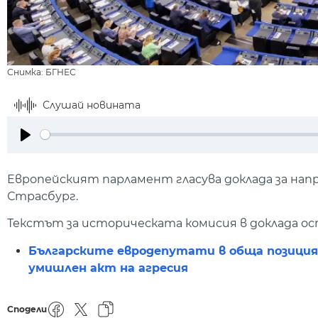
Снимка: БГНЕС
Слушай новината
Play
Европейският парламент гласува доклада за напр
Страсбург.
Текстът за историческата комисия в доклада ост
Българските евродепутати в обща позиция з
умишлен акт на агресия
Сподели