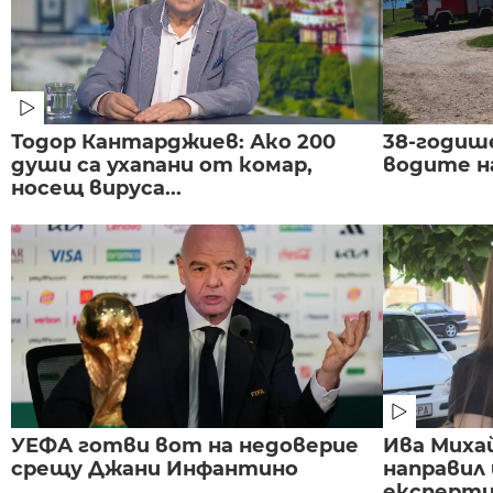
Тодор Кантарджиев: Ако 200
38-годиш
души са ухапани от комар,
водите н
носещ вируса...
УЕФА готви вот на недоверие
Ива Миха
срещу Джани Инфантино
направил
експертиз