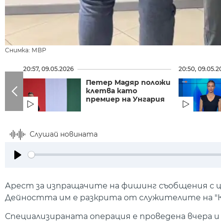
Снимка: МВР
20:57, 09.05.2026
20:50, 09.05.2
Петер Мадяр положи
клетва като
премиер на Унгария
Слушай новината
Play
Арест за изпращачите на фишинг съобщения с це
Дейността им е разкрита от служителите на "
Специализираната операция е проведена вчера и