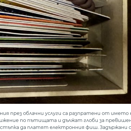
я през облачни услуги са разпратени от името 
движение по пътищата и дължат глоби за превишен
тстъпка да платят електронния фиш. Задържани са