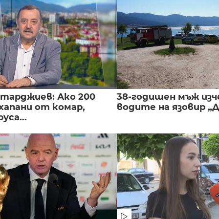
нтарджиев: Ако 200
38-годишен мъж изч
хапани от комар,
водите на язовир „
уса...