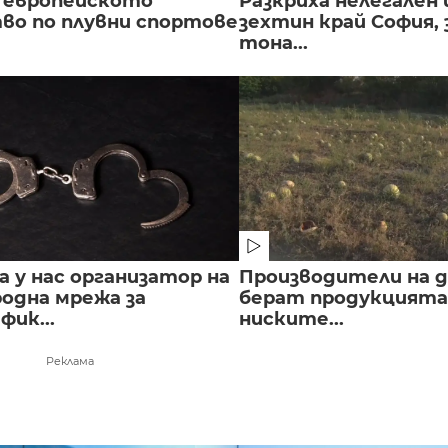
 европейското
Разкриха нелегален 
во по плувни спортове
зехтин край София, 
тона...
 у нас организатор на
Производители на д
одна мрежа за
берат продукцията 
ик...
ниските...
Реклама