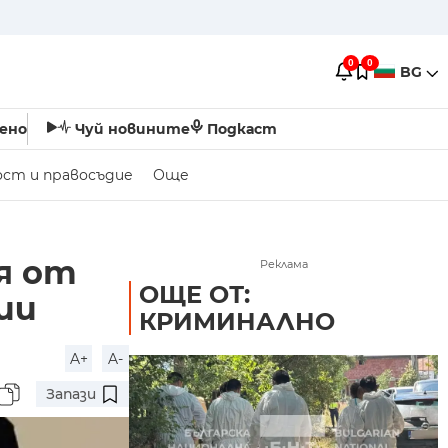
0
0
BG
ено
Чуй новините
Подкаст
ост и правосъдие
Още
я от
Реклама
ОЩЕ ОТ:
ии
КРИМИНАЛНО
A+
A-
Запази