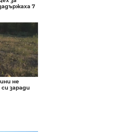
цех за
задържаха 7
ини не
си заради