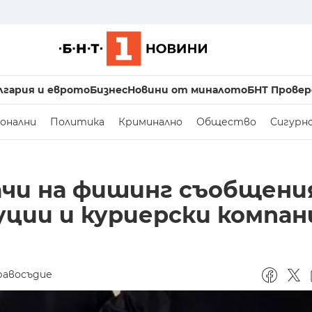
лгария и еврото
Бизнес
Новини от миналото
БНТ Провер
онални
Политика
Криминално
Общество
Сигурн
ачи на фишинг съобщени
ции и куриерски компан
равосъдие