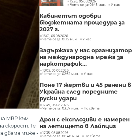
интереси при Делян
15:26, 05.08.2026
Чете се за: 01:45 мин.
У нас
Пеевски
Кабинетът одобри
бюджетната процедура за
2027 г.
16:01, 05.08.2026
Чете се за: 01:15 мин.
У нас
Задържаха у нас организатор
на международна мрежа за
наркотрафик...
18:05, 05.08.2026
Чете се за: 02:52 мин.
У нас
Поне 17 жертви и 45 ранени в
Украйна след поредните
руски удари
17:49, 05.08.2026
Чете се за: 03:57 мин.
По света
на МВР към
Дрон с експлозиви е намерен
на летището в Лайпциг
а скорост. Те
 двама мъже -
17:35, 05.08.2026
Чете се за: 00:40 мин.
По света