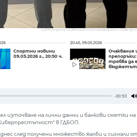
Субтитрите са автоматично генерирани и може да 
026
20:45, 09.05.2026
Спортни новини
Очаквания 
09.05.2026 г., 20:50 ч.
препоръки:
трябва да 
бюджетът
-00:53
M
л източване на лични данни и банкови сметки на
Киберпрестъпност" в ГДБОП.
 днес след получени множество жалби и сигнали о