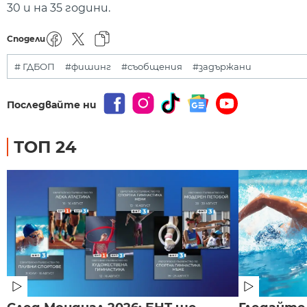
30 и на 35 години.
Сподели
# ГДБОП
#фишинг
#съобщения
#задържани
Последвайте ни
ТОП 24