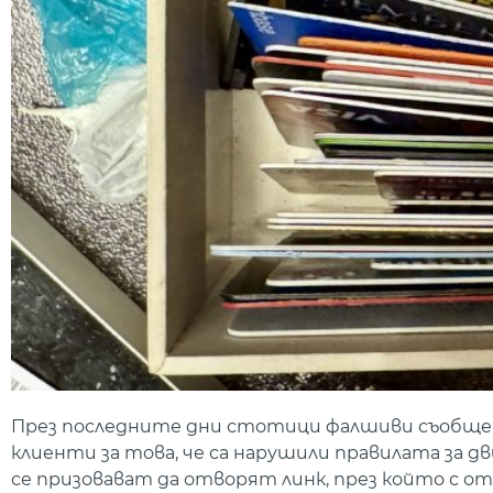
През последните дни стотици фалшиви съобщени
клиенти за това, че са нарушили правилата за 
се призовават да отворят линк, през който с о