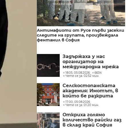
Антимафиоти от Русе първи засекли
следите на групата, произвеждала
фентанил в София
Задържаха у нас
организатор на
международна мрежа
за наркотрафик към
18:05, 05.08.2026
6634
Чете се за: 02:52 мин.
Украйна и ЕС
Селскостопанската
академия: Имотът, в
който бе разкрита
лаборатория за
17:00, 05.08.2026
Чете се за: 01:20 мин.
фентанил, е даден
дългосрочно под наем
Откриха голямо
количество райски газ
в склад край София