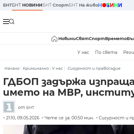
БНТ
БНТ
НОВИНИ
БНТ
Спорт
БНТ
На живо
Новини
Свят
Спорт
Времето
Бъ
У нас
По света
Реги
Начало
Криминално
У нас
Сигурност и правосъдие
ГДБОП задържа изпращ
името на МВР, институ
от
БНТ
21:10, 09.05.2026
Чете се за: 00:50 мин.
Сигурност и п