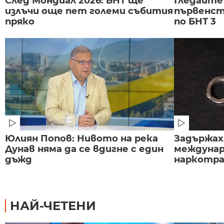
След Мондиал 2026: БНТ ще
Гледайте
излъчи още пет големи събития
първенст
пряко
по БНТ 3
Юлиян Попов: Нивото на река
Задържаха
Дунав няма да се вдигне с един
междунар
дъжд
наркотраф
НАЙ-ЧЕТЕНИ