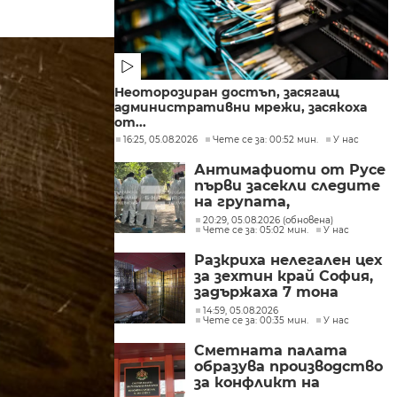
Неоторозиран достъп, засягащ
административни мрежи, засякоха
от...
16:25, 05.08.2026
Чете се за: 00:52 мин.
У нас
Антимафиоти от Русе
първи засекли следите
на групата,
произвеждала
20:29, 05.08.2026 (обновена)
Чете се за: 05:02 мин.
У нас
фентанил в София
Разкриха нелегален цех
за зехтин край София,
задържаха 7 тона
продукт без марка
14:59, 05.08.2026
Чете се за: 00:35 мин.
У нас
Сметната палата
образува производство
за конфликт на