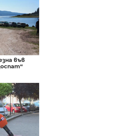
езна във
Доспат“