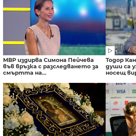
МВР издирва Симона Пейчева
Тодор Ка
във връзка с разследването за
души са у
смъртта на...
носещ вир