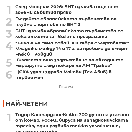
1
След Мондиал 2026: БНТ излъчва още пет
големи събития пряко
2
Гледайте европейското първенство по
плувни спортове по БНТ 3
3
БНТ излъчва европейското първенство по
лека атлетика - вижте програмата
4
"Било е не само побой, а и гавра с жертвата":
Младежи между 14 и 17 г. са пребили до смърт
мъж в Пловдив
5
Километрично задръстване по обходните
маршрути след пожара на АМ "Тракия"
6
ЦСКА удари здраво Макаби (Тел Авив) в
първия мач
Реклама
НАЙ-ЧЕТЕНИ
1
Тодор Кантарджиев: Ако 200 души са ухапани
от комар, носещ вируса на Западнонилската
треска, един развива тежко усложнение,
засягащо мозъка