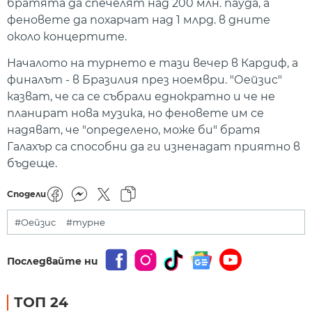
братята да спечелят над 200 млн. пауда, а
феновете да похарчат над 1 млрд. в дните
около концертите.
Началото на турнето е тази вечер в Кардиф, а
финалът - в Бразилия през ноември. "Оейзис"
казват, че са се събрали еднократно и че не
планират нова музика, но феновете им се
надяват, че "определено, може би" братя
Галахър са способни да ги изненадат приятно в
бъдеще.
Сподели
#Оейзис
#турне
Последвайте ни
ТОП 24