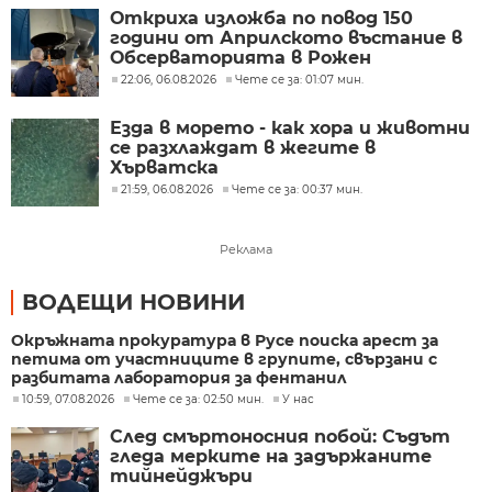
Откриха изложба по повод 150
години от Априлското въстание в
Обсерваторията в Рожен
22:06, 06.08.2026
Чете се за: 01:07 мин.
Езда в морето - как хора и животни
се разхлаждат в жегите в
Хърватска
21:59, 06.08.2026
Чете се за: 00:37 мин.
Реклама
ВОДЕЩИ НОВИНИ
Окръжната прокуратура в Русе поиска арест за
петима от участниците в групите, свързани с
разбитата лаборатория за фентанил
10:59, 07.08.2026
Чете се за: 02:50 мин.
У нас
След смъртоносния побой: Съдът
гледа мерките на задържаните
тийнейджъри