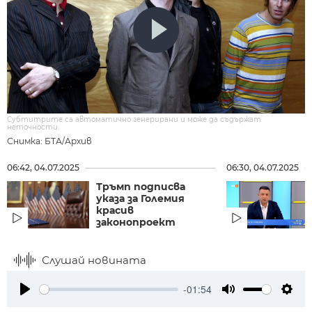
Субтитрите са автоматично генерирани и може да съдържат
неточности.
Снимка: БТА/Архив
06:42, 04.07.2025
06:30, 04.07.2025
Тръмп подписва
указа за Големия
красив
законопроект
Слушай новината
-01:54
Play
Mute
Setti