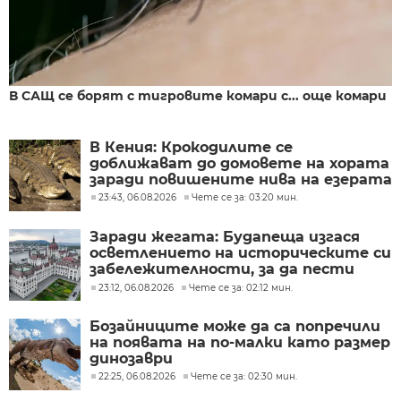
В САЩ се борят с тигровите комари с... още комари
В Кения: Крокодилите се
доближават до домовете на хората
заради повишените нива на езерата
23:43, 06.08.2026
Чете се за: 03:20 мин.
Заради жегата: Будапеща изгася
осветлението на историческите си
забележителности, за да пести
енергия
23:12, 06.08.2026
Чете се за: 02:12 мин.
Бозайниците може да са попречили
на появата на по-малки като размер
динозаври
22:25, 06.08.2026
Чете се за: 02:30 мин.