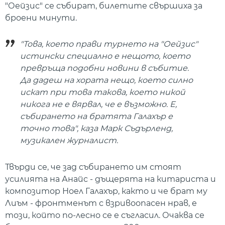
"Оейзис" се събират, билетите свършиха за
броени минути.
"Това, което прави турнето на "Оейзис"
истински специално е нещото, което
превръща подобни новини в събитие.
Да дадеш на хората нещо, което силно
искат при това такова, което никой
никога не е вярвал, че е възможно. Е,
събирането на братята Галахър е
точно това", каза Марк Съдърленд,
музикален журналист.
Твърди се, че зад събирането им стоят
усилията на Анайс - дъщерята на китариста и
композитор Ноел Галахър, както и че брат му
Лиъм - фронтменът с взривоопасен нрав, е
този, който по-лесно се е съгласил. Очаква се