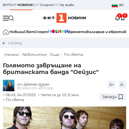
БНТ
БНТ
НОВИНИ
БНТ
Спорт
БНТ
На живо
BG
2
0
Новини
Свят
Спорт
Времето
България и еврото
Би
НАЗАД
Начало
Любопитно
Още
По света
Голямото завръщане на
британската банда "Оейзис"
Джанан Дурал
A+
A-
от
Всичко от автора
06:49, 04.07.2025
Чете се за: 02:12 мин.
Запази
По света