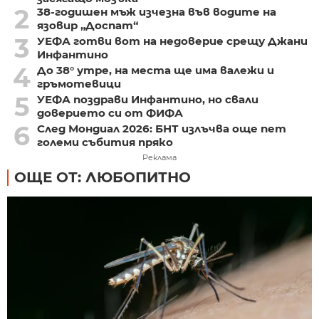
2
38-годишен мъж изчезна във водите на
язовир „Доспат“
3
УЕФА готви вот на недоверие срещу Джани
Инфантино
4
До 38° утре, на места ще има валежи и
гръмотевици
5
УЕФА поздрави Инфантино, но свали
доверието си от ФИФА
6
След Мондиал 2026: БНТ излъчва още пет
големи събития пряко
Реклама
ОЩЕ ОТ: ЛЮБОПИТНО