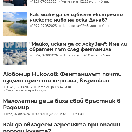
12:21, 07.08.2026
Чете се за: 02:55 мин.
У нас
Как може да се избегне екстремно
ниското ниво на река Дунав?
12:27, 07.08.2026
Чете се за: 02:45 мин.
У нас
"Майко, искам да се лекувам": Има ли
обратен път след фентанила
10:04, 07.08.2026
Чете се за: 04:50 мин.
У нас
Любомир Николов: Фентанилът почти
изцяло измести хероина, възможно...
07:45, 07.08.2026
Чете се за: 07:42 мин.
Сигурност и правосъдие
Малолетни деца биха свой връстник в
Радомир
11:56, 07.08.2026
Чете се за: 00:45 мин.
У нас
Как да овладеем агресията при опасни
породи кучета?