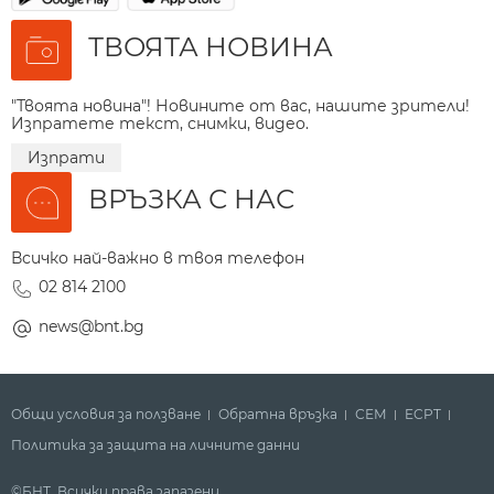
ТВОЯТА НОВИНА
"Твоята новина"! Новините от вас, нашите зрители!
Изпратете текст, снимки, видео.
Изпрати
ВРЪЗКА С НАС
Всичко най-важно в твоя телефон
02 814 2100
news@bnt.bg
Общи условия за ползване
Обратна връзка
СЕМ
ECPT
Политика за защита на личните данни
©БНТ. Всички права запазени