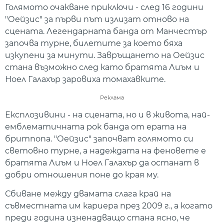
Голямото очакване приключи - след 16 години
"Оейзис" за първи път излизат отново на
сцената. Легендарната банда от Манчестър
започва турне, билетите за което бяха
изкупени за минути. Завръщането на Оейзис
стана възможно след като братята Лиъм и
Ноел Галахър заровиха томахавките.
Реклама
Експлозивини - на сцената, но и в живота, най-
емблематичната рок банда от ерата на
бритпопа. "Оейзис" започват голямото си
световно турне, а надеждата на феновете е
братята Лиъм и Ноел Галахър да останат в
добри отношения поне до края му.
Сбиване между двамата слага край на
съвместната им кариера през 2009 г., а когато
преди година изненадващо стана ясно, че