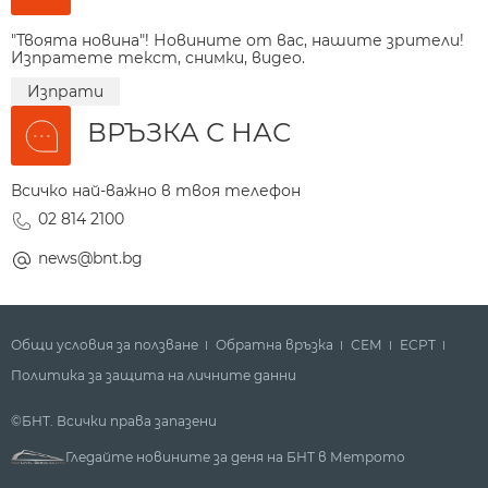
"Твоята новина"! Новините от вас, нашите зрители!
Изпратете текст, снимки, видео.
Изпрати
ВРЪЗКА С НАС
Всичко най-важно в твоя телефон
02 814 2100
news@bnt.bg
Общи условия за ползване
Обратна връзка
СЕМ
ECPT
Политика за защита на личните данни
©БНТ. Всички права запазени
Гледайте новините за деня на БНТ в Метрото