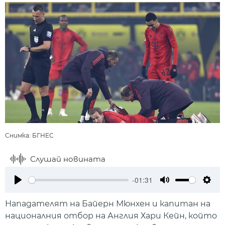
Снимка: БГНЕС
Слушай новината
-01:31
Play
Mute
Setti
Нападателят на Байерн Мюнхен и капитан на
националния отбор на Англия Хари Кейн, който