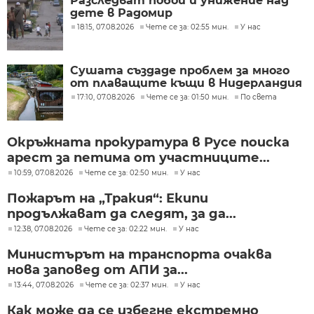
Разследват побой и унижение над
дете в Радомир
18:15, 07.08.2026
Чете се за: 02:55 мин.
У нас
Сушата създаде проблем за много
от плаващите къщи в Нидерландия
17:10, 07.08.2026
Чете се за: 01:50 мин.
По света
Окръжната прокуратура в Русе поиска
арест за петима от участниците...
10:59, 07.08.2026
Чете се за: 02:50 мин.
У нас
Пожарът на „Тракия“: Екипи
продължават да следят, за да...
12:38, 07.08.2026
Чете се за: 02:22 мин.
У нас
Министърът на транспорта очаква
нова заповед от АПИ за...
13:44, 07.08.2026
Чете се за: 02:37 мин.
У нас
Как може да се избегне екстремно