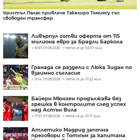
Кристъл Палас привлече Такехиро Томиясу със
свободен трансфер
Ливърпул готви оферта от 115
милиона евро за Брадли Баркола
19:37, 07.08.2026
Чете се за: 02:07 мин.
Гранада се раздели с Люка Зидан по
взаимно съгласие
19:14, 07.08.2026
Чете се за: 01:22 мин.
Байерн Мюнхен продължава без
грешка в контролите след успех
над Астън Вила
17:27, 07.08.2026
Чете се за: 01:17 мин.
Атлетико Мадрид започна
преговори с Тотнъм за капитана