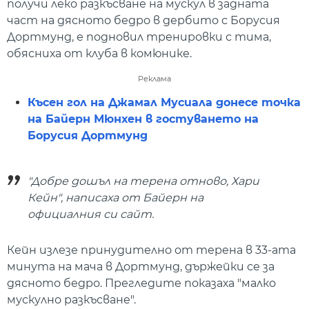
получи леко разкъсване на мускул в задната
част на дясното бедро в дербито с Борусия
Дортмунд, е подновил тренировки с тима,
обясниха от клуба в комюнике.
Реклама
Късен гол на Джамал Мусиала донесе точка
на Байерн Мюнхен в гостуването на
Борусия Дортмунд
"Добре дошъл на терена отново, Хари
Кейн", написаха от Байерн на
официалния си сайт.
Кейн излезе принудително от терена в 33-ата
минута на мача в Дортмунд, държейки се за
дясното бедро. Прегледите показаха "малко
мускулно разкъсване".