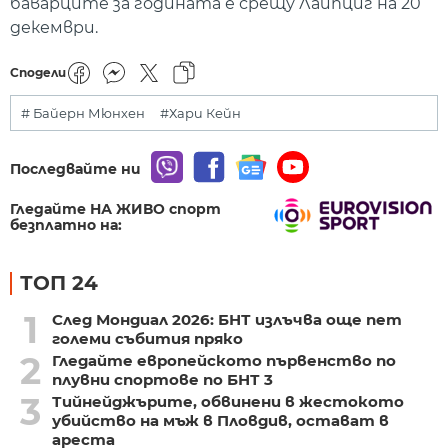
баварците за годината е срещу Лайпциг на 20
декември.
Сподели
# Байерн Мюнхен
#Хари Кейн
Последвайте ни
Гледайте НА ЖИВО спорт
безплатно на:
ТОП 24
1
След Мондиал 2026: БНТ излъчва още пет
големи събития пряко
2
Гледайте европейското първенство по
плувни спортове по БНТ 3
3
Тийнейджърите, обвинени в жестокото
убийство на мъж в Пловдив, остават в
ареста