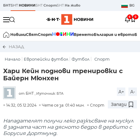
БНТ
БНТ
НОВИНИ
БНТ
Спорт
БНТ
На живо
BG
6
0
Новини
Свят
Спорт
Времето
България и еврото
Би
НАЗАД
Начало
Европейски футбол
Футбол
Спорт
Хари Кейн поднови тренировки с
Байерн Мюнхен
A+
A-
БНТ
от
, Източник: БТА
Запази
14:32, 05.12.2024
Чете се за: 01:40 мин.
Спорт
Нападателят получи леко разкъсване на мускул
в задната част на дясното бедро в дербито с
Борусия Дортмунд.