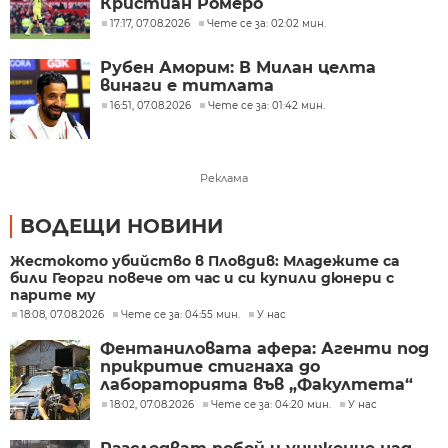
Кристиан Ромеро
17:17, 07.08.2026
Чете се за: 02:02 мин.
Рубен Аморим: В Милан целта
винаги е титлата
16:51, 07.08.2026
Чете се за: 01:42 мин.
Реклама
ВОДЕЩИ НОВИНИ
Жестокото убийство в Пловдив: Младежите са
били Георги повече от час и си купили дюнери с
парите му
18:08, 07.08.2026
Чете се за: 04:55 мин.
У нас
Фентаниловата афера: Агенти под
прикритие стигнаха до
лабораторията във „Факултета“
18:02, 07.08.2026
Чете се за: 04:20 мин.
У нас