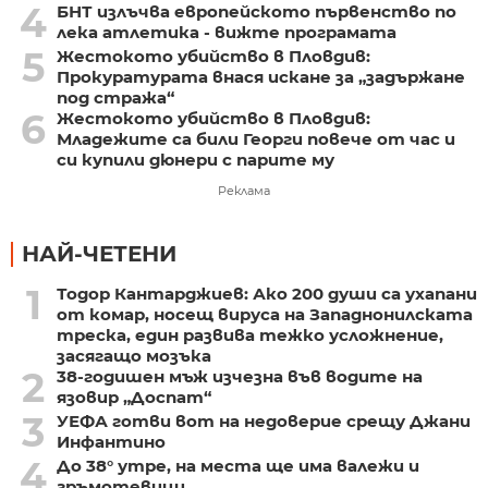
4
БНТ излъчва европейското първенство по
лека атлетика - вижте програмата
5
Жестокото убийство в Пловдив:
Прокуратурата внася искане за „задържане
под стража“
6
Жестокото убийство в Пловдив:
Младежите са били Георги повече от час и
си купили дюнери с парите му
Реклама
НАЙ-ЧЕТЕНИ
1
Тодор Кантарджиев: Ако 200 души са ухапани
от комар, носещ вируса на Западнонилската
треска, един развива тежко усложнение,
засягащо мозъка
2
38-годишен мъж изчезна във водите на
язовир „Доспат“
3
УЕФА готви вот на недоверие срещу Джани
Инфантино
4
До 38° утре, на места ще има валежи и
гръмотевици