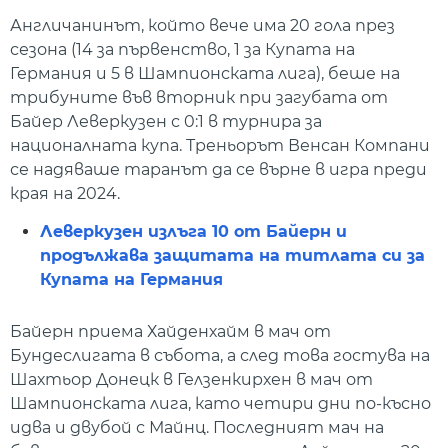
Англичанинът, който вече има 20 гола през
сезона (14 за първенство, 1 за Купата на
Германия и 5 в Шампионската лига), беше на
трибуните във вторник при загубата от
Байер Леверкузен с 0:1 в турнира за
националната купа. Треньорът Венсан Компани
се надяваше таранът да се върне в игра преди
края на 2024.
Леверкузен излъга 10 от Байерн и
продължава защитата на титлата си за
Купата на Германия
Байерн приема Хайденхайм в мач от
Бундеслигата в събота, а след това гостува на
Шахтьор Донецк в Гелзенкирхен в мач от
Шампионската лига, като четири дни по-късно
идва и двубой с Майнц. Последният мач на