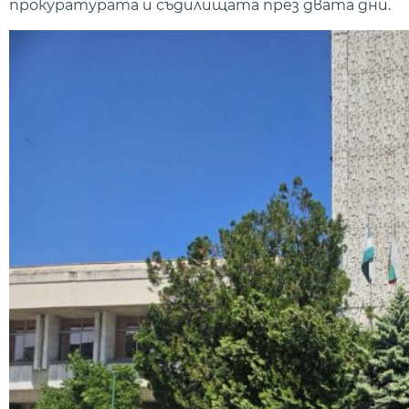
прокуратурата и съдилищата през двата дни.