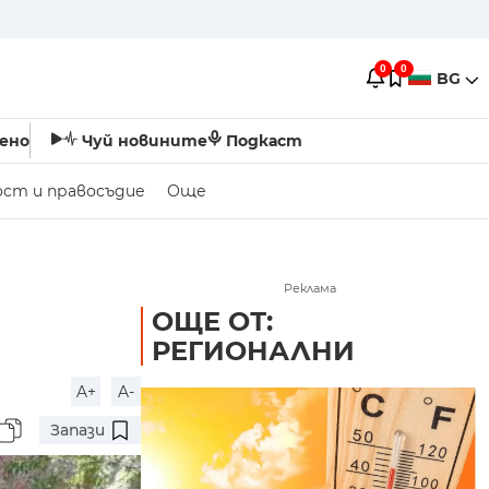
0
0
BG
ено
Чуй новините
Подкаст
ост и правосъдие
Още
Реклама
ОЩЕ ОТ:
РЕГИОНАЛНИ
A+
A-
Запази