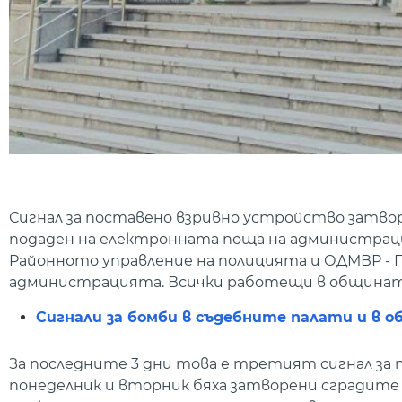
Сигнал за поставено взривно устройство затвор
подаден на електронната поща на администраци
Районното управление на полицията и ОДМВР - 
администрацията. Всички работещи в общината,
Сигнали за бомби в съдебните палати и в о
За последните 3 дни това е третият сигнал за 
понеделник и вторник бяха затворени сградите