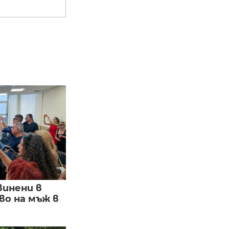
винени в
о на мъж в