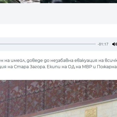
-01:17
M
 на имейл, доведе до незабавна евакуация на всич
я на Стара Загора. Екипи на ОД на МВР и Пожар