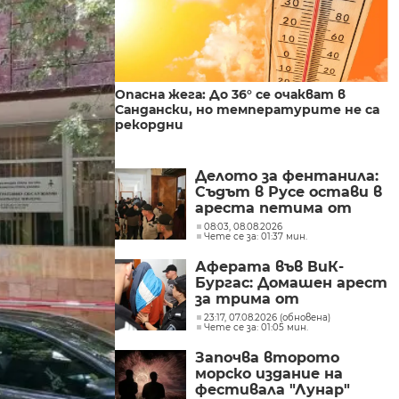
Опасна жега: До 36° се очакват в
Сандански, но температурите не са
рекордни
Делото за фентанила:
Съдът в Русе остави в
ареста петима от
задържаните
08:03, 08.08.2026
Чете се за: 01:37 мин.
Аферата във ВиК-
Бургас: Домашен арест
за трима от
обвиняемите
23:17, 07.08.2026 (обновена)
Чете се за: 01:05 мин.
Започва второто
морско издание на
фестивала "Лунар"