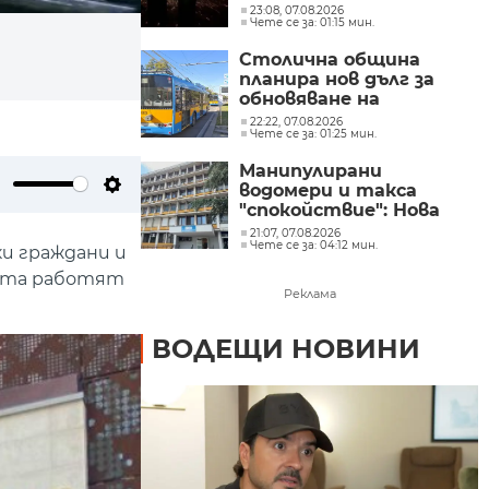
23:08, 07.08.2026
Чете се за: 01:15 мин.
Столична община
планира нов дълг за
обновяване на
транспорта
22:22, 07.08.2026
Чете се за: 01:25 мин.
Манипулирани
водомери и такса
ute
Settings
"спокойствие": Нова
афера с участието на
21:07, 07.08.2026
Чете се за: 04:12 мин.
бившия директор на
ки граждани и
"ВиК - Бургас"
ната работят
Реклама
ВОДЕЩИ НОВИНИ