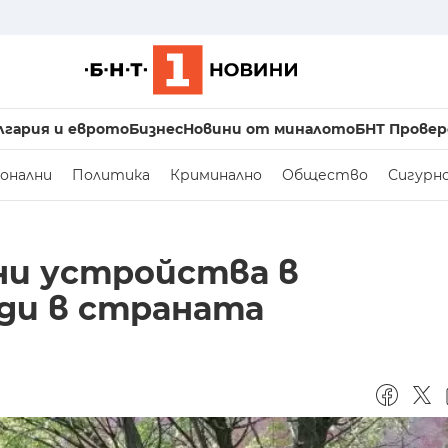
лгария и еврото
Бизнес
Новини от миналото
БНТ Провер
онални
Политика
Криминално
Общество
Сигурн
вни устройства в
ди в страната