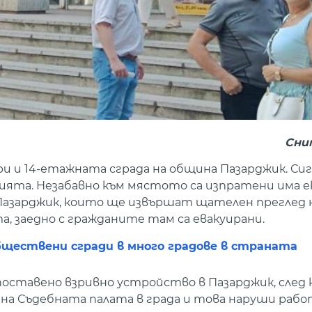
Сни
и и 14-етажната сграда на община Пазарджик. Сиг
ята. Незабавно към мястото са изпратени има е
Пазарджик, които ще извършат щателен преглед н
 заедно с гражданите там са евакуирани.
бществени сгради в много градове в страната
поставено взривно устройство в Пазарджик, след 
 на Съдебната палата в града и това наруши раб