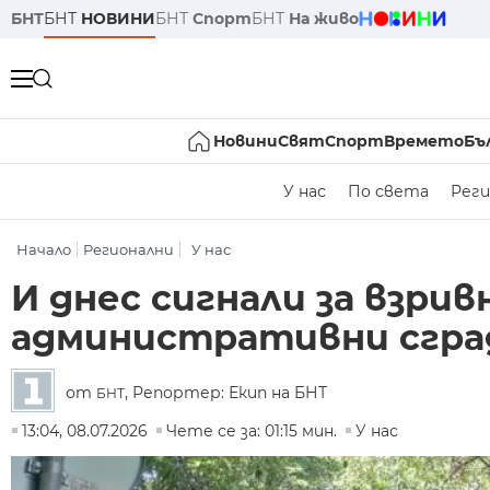
БНТ
БНТ
НОВИНИ
БНТ
Спорт
БНТ
На живо
Новини
Свят
Спорт
Времето
Бъ
У нас
По света
Реги
Начало
Регионални
У нас
И днес сигнали за взри
административни сгра
от
, Репортер: Екип на БНТ
БНТ
13:04, 08.07.2026
Чете се за: 01:15 мин.
У нас