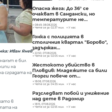
Опасна жега: До 36° се
очакват в Сандански, но
температурите не...
08:49, 08.08.2026
Чете се за: 02:37 мин.
У нас
Гонка с полицията в
столичния квартал "Борово",
задържан...
мка: Иван Янев
22:50, 07.08.2026
Чете се за: 02:05 мин.
У нас
налът е бил
Жестокото убийство в
кипи на
Пловдив: Младежите са били
а сградата на
Георги повече от...
18:08, 07.08.2026
Чете се за: 04:55 мин.
У нас
Разследват побой и унижение
над дете в Радомир
като в
18:15, 07.08.2026
отата на
Чете се за: 02:55 мин.
У нас