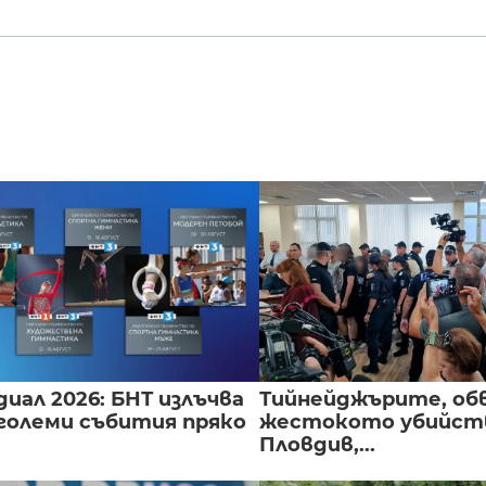
иал 2026: БНТ излъчва
Тийнейджърите, об
големи събития пряко
жестокото убийств
Пловдив,...