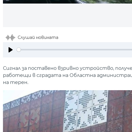
Слушай новината
Play
Сигнал за поставено взривно устройство, получен
работещи в сградата на Областна администраци
на терен.