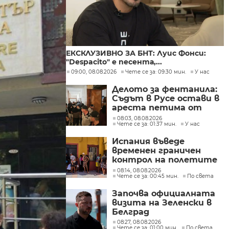
ЕКСКЛУЗИВНО ЗА БНТ: Луис Фонси:
"Despacito" е песента,...
09:00, 08.08.2026
Чете се за: 09:30 мин.
У нас
Делото за фентанила:
Съдът в Русе остави в
ареста петима от
задържаните
08:03, 08.08.2026
Чете се за: 01:37 мин.
У нас
Испания въведе
временен граничен
контрол на полетите
и корабите
08:14, 08.08.2026
Чете се за: 00:45 мин.
По света
пристигащи от
Италия
Започва официалната
визита на Зеленски в
Белград
08:27, 08.08.2026
Чете се за: 01:00 мин.
По света