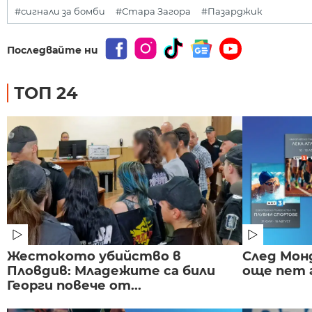
#сигнали за бомби
#Стара Загора
#Пазарджик
Последвайте ни
ТОП 24
Жестокото убийство в
След Монд
Пловдив: Младежите са били
още пет 
Георги повече от...