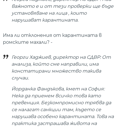
важното е и от тези проверки ще бъде
установяване на лица , които
нарушават карантината.
Има ли отклонения от карантината в
ромските махали? -
Георги Хаджиев, директор на СДВР: От
анализа, който сме направили, има
констатирани множество такива
случаи.
Йорданка Фандъкова, кмет на София:
Нека да приемем всичко това като
превенция. Безкомпромисно трябва да
се налагат санкции там, където се
нарушава особено карантината. Това на
практика застрашава живота на