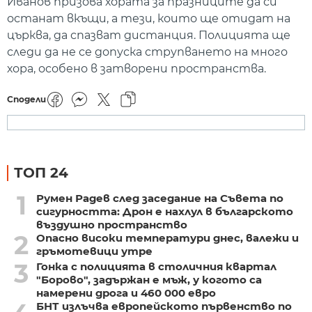
Иванов призова хората за празниците да си
останат вкъщи, а тези, които ще отидат на
църква, да спазват дистанция. Полицията ще
следи да не се допуска струпването на много
хора, особено в затворени пространства.
Сподели
ТОП 24
1
Румен Радев след заседание на Съвета по
сигурността: Дрон е нахлул в българското
въздушно пространство
2
Опасно високи температури днес, валежи и
гръмотевици утре
3
Гонка с полицията в столичния квартал
"Борово", задържан е мъж, у когото са
намерени дрога и 460 000 евро
БНТ излъчва европейското първенство по