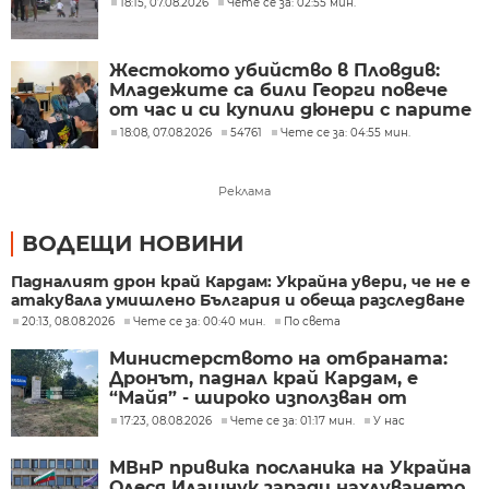
18:15, 07.08.2026
Чете се за: 02:55 мин.
Жестокото убийство в Пловдив:
Младежите са били Георги повече
от час и си купили дюнери с парите
му
18:08, 07.08.2026
54761
Чете се за: 04:55 мин.
Реклама
ВОДЕЩИ НОВИНИ
Падналият дрон край Кардам: Украйна увери, че не е
атакувала умишлено България и обеща разследване
20:13, 08.08.2026
Чете се за: 00:40 мин.
По света
Министерството на отбраната:
Дронът, паднал край Кардам, е
“Майя” - широко използван от
украинската армия
17:23, 08.08.2026
Чете се за: 01:17 мин.
У нас
МВнР привика посланика на Украйна
Олеся Илашчук заради нахлуването