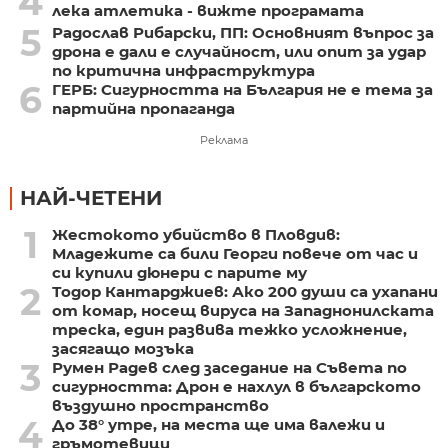
4
лека атлетика - вижте програмата
5
Радослав Рибарски, ПП: Основният въпрос за
дрона е дали е случайност, или опит за удар
по критична инфраструктура
6
ГЕРБ: Сигурността на България не е тема за
партийна пропаганда
Реклама
НАЙ-ЧЕТЕНИ
1
Жестокото убийство в Пловдив:
Младежите са били Георги повече от час и
си купили дюнери с парите му
2
Тодор Кантарджиев: Ако 200 души са ухапани
от комар, носещ вируса на Западнонилската
треска, един развива тежко усложнение,
засягащо мозъка
3
Румен Радев след заседание на Съвета по
сигурността: Дрон е нахлул в българското
въздушно пространство
4
До 38° утре, на места ще има валежи и
гръмотевици