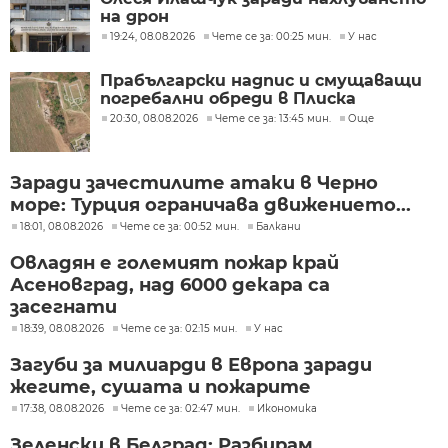
на дрон
19:24, 08.08.2026
Чете се за: 00:25 мин.
У нас
Прабългарски надпис и смущаващи
погребални обреди в Плиска
20:30, 08.08.2026
Чете се за: 13:45 мин.
Още
Заради зачестилите атаки в Черно
море: Турция ограничава движението...
18:01, 08.08.2026
Чете се за: 00:52 мин.
Балкани
Овладян е големият пожар край
Асеновград, над 6000 декара са
засегнати
18:39, 08.08.2026
Чете се за: 02:15 мин.
У нас
Загуби за милиарди в Европа заради
жегите, сушата и пожарите
17:38, 08.08.2026
Чете се за: 02:47 мин.
Икономика
Зеленски в Белград: Разбирам