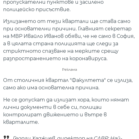
пропускателни пунктове и засилено
полицейско присъствие.
Излизането от тези квартали ще става само
при основателни причини. Главният секретар
на МВР Ивайло Иванов обяви, че не само в София,
а в цялата страна полицията ще следи за
стриктното спазване на мерките срещу
разпространението на коронавируса.
Реклама
От столичния квартал "Факултета" се излиза,
само ако има основателна причина.
Не се допускат да излизат хора, които нямат
лични документи в себе си, полицаи
контролират движението и вътре в
кварталите.
Георги Хаджиев, директор на СДВР: Най-