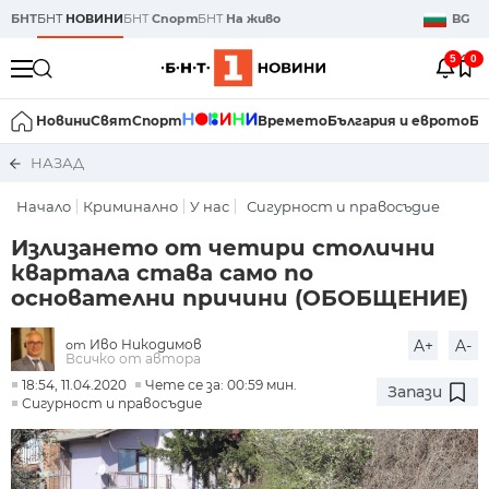
БНТ
БНТ
НОВИНИ
БНТ
Спорт
БНТ
На живо
BG
5
0
Новини
Свят
Спорт
Времето
България и еврото
Би
НАЗАД
Начало
Криминално
У нас
Сигурност и правосъдие
Излизането от четири столични
квартала става само по
основателни причини (ОБОБЩЕНИЕ)
Иво Никодимов
A+
A-
от
Всичко от автора
18:54, 11.04.2020
Чете се за: 00:59 мин.
Запази
Сигурност и правосъдие