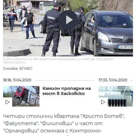
Субтитрите са автоматично генерирани и може да съдържат
неточности.
Снимка: БГНЕС
18:18, 11.04.2020
17:33, 11.04.2020
Камион пропадна на
мост в Хасковско
Четири столични квартала "Христо Ботев",
"Факултета", "Филиповци" и част от
"Орландовци" осъмнаха с Контролно-