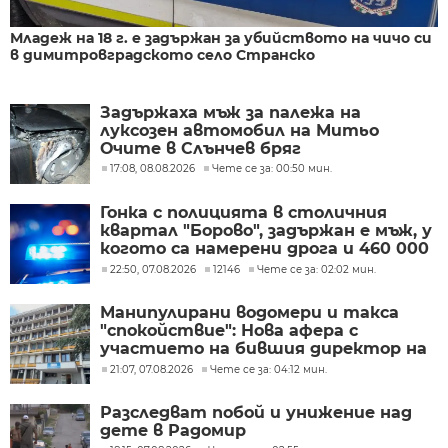
Младеж на 18 г. е задържан за убийството на чичо си
в димитровградското село Странско
Задържаха мъж за палежа на
луксозен автомобил на Митьо
Очите в Слънчев бряг
17:08, 08.08.2026
Чете се за: 00:50 мин.
Гонка с полицията в столичния
квартал "Борово", задържан е мъж, у
когото са намерени дрога и 460 000
евро
22:50, 07.08.2026
12146
Чете се за: 02:02 мин.
Манипулирани водомери и такса
"спокойствие": Нова афера с
участието на бившия директор на
"ВиК - Бургас"
21:07, 07.08.2026
Чете се за: 04:12 мин.
Разследват побой и унижение над
дете в Радомир