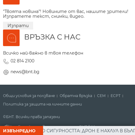
"Твоята новина"! Новините от вас, нашите зрители!
Изпратете текст, снимки, видео.
Изпрати
ВРЪЗКА С НАС
Всичко най-важно в твоя телефон
02 814 2100
news@bnt.bg
Общи условия за ползване
Обратна връзка
СЕМ
ECPT
Политика за защита на личните данни
©БНТ. Всички права запазени
Гледайте новините за деня на БНТ в Метрото
А СЪВЕТА ПО СИГУРНОСТТА: ДРОН Е НАХЛУЛ В БЪЛГАРСК
ИЗВЪНРЕДНО