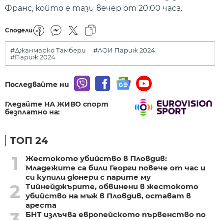
Франс, който е тази вечер от 20:00 часа.
Сподели
#Джанмарко Тамбери
#ЛОИ Париж 2024
#Париж 2024
Последвайте ни
Гледайте НА ЖИВО спорт
безплатно на:
ТОП 24
1
Жестокото убийство в Пловдив:
Младежите са били Георги повече от час и
си купили дюнери с парите му
2
Тийнейджърите, обвинени в жестокото
убийство на мъж в Пловдив, остават в
ареста
3
БНТ излъчва европейското първенство по