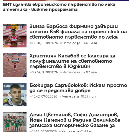
БНТ излъчва европейското първенство по лека
атлетика - вижте програмата
Зинга Барбоса Фирмино завърши
шести във финала на троен скок на
световното първенство по лека
атлетика до 20 г. в Юджийн
08:01, 08.08.2026
Чете се за: 01:40 мин.
Християн Касабов се класира за
полуфиналите на световното
първенство в Юджийн
23:34, 07.08.2026
Чете се за: 02:02 мин.
Божидар Саръбоюков: Искам просто
да се представя добре
16:42, 07.08.2026
Чете се за: 01:37 мин.
Деян Цветанов, Софи Димитров,
Йоан Каменов и Радина Величкова
записаха историческо бягане за
България в смесената щафета на
11:48, 07.08.2026
Чете се за: 01:45 мин.