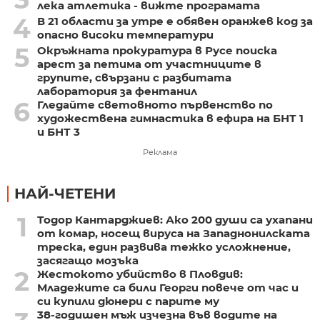
лека атлетика - вижте програмата
4
В 21 области за утре е обявен оранжев код за
опасно високи температури
5
Окръжната прокуратура в Русе поиска
арест за петима от участниците в
групите, свързани с разбитата
лаборатория за фентанил
6
Гледайте световното първенство по
художествена гимнастика в ефира на БНТ 1
и БНТ 3
Реклама
НАЙ-ЧЕТЕНИ
1
Тодор Кантарджиев: Ако 200 души са ухапани
от комар, носещ вируса на Западнонилската
треска, един развива тежко усложнение,
засягащо мозъка
2
Жестокото убийство в Пловдив:
Младежите са били Георги повече от час и
си купили дюнери с парите му
38-годишен мъж изчезна във водите на