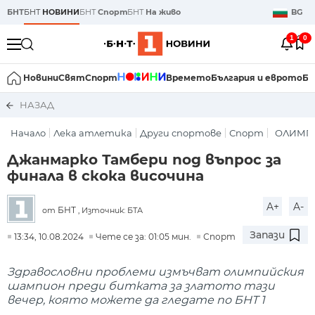
БНТ
БНТ
НОВИНИ
БНТ
Спорт
БНТ
На живо
BG
1
0
Новини
Свят
Спорт
Времето
България и еврото
Би
НАЗАД
Начало
Лека атлетика
Други спортове
Спорт
ОЛИМПИ
Джанмарко Тамбери под въпрос за
финала в скока височина
A+
A-
БНТ
от
, Източник: БТА
Запази
13:34, 10.08.2024
Чете се за: 01:05 мин.
Спорт
Здравословни проблеми измъчват олимпийския
шампион преди битката за златото тази
вечер, която можете да гледате по БНТ 1