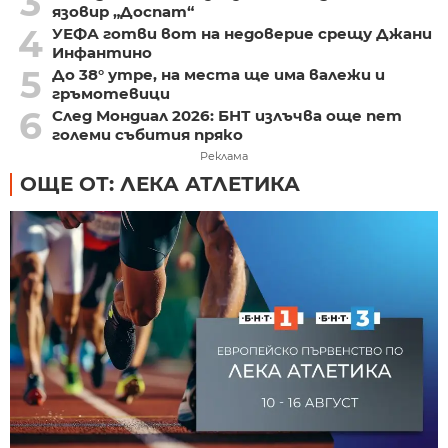
3
язовир „Доспат“
4
УЕФА готви вот на недоверие срещу Джани
Инфантино
5
До 38° утре, на места ще има валежи и
гръмотевици
6
След Мондиал 2026: БНТ излъчва още пет
големи събития пряко
Реклама
ОЩЕ ОТ: ЛЕКА АТЛЕТИКА