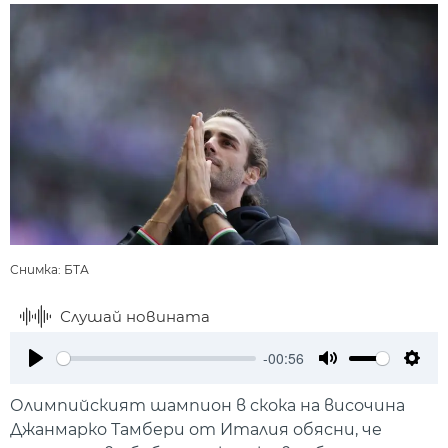
Снимка: БТА
Слушай новината
-00:56
Play
Mute
Setti
Олимпийският шампион в скока на височина
Джанмарко Тамбери от Италия обясни, че