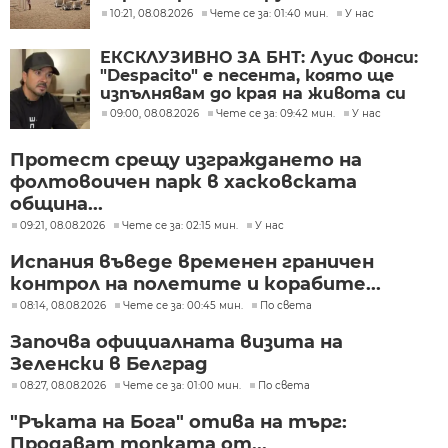
10:21, 08.08.2026
Чете се за: 01:40 мин.
У нас
ЕКСКЛУЗИВНО ЗА БНТ: Луис Фонси:
"Despacito" е песента, която ще
изпълнявам до края на живота си
09:00, 08.08.2026
Чете се за: 09:42 мин.
У нас
Протест срещу изграждането на
фолтовоичен парк в хасковската
община...
09:21, 08.08.2026
Чете се за: 02:15 мин.
У нас
Испания въведе временен граничен
контрол на полетите и корабите...
08:14, 08.08.2026
Чете се за: 00:45 мин.
По света
Започва официалната визита на
Зеленски в Белград
08:27, 08.08.2026
Чете се за: 01:00 мин.
По света
"Ръката на Бога" отива на търг:
Продават топката от...