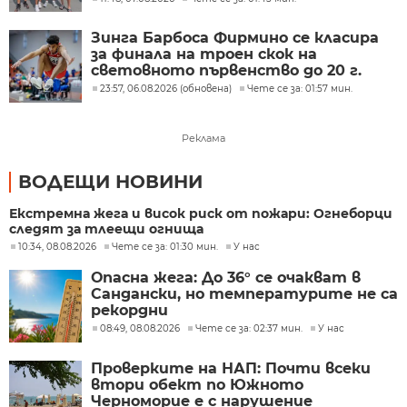
4х100 м на световното първенство
до 20 г.
Зинга Барбоса Фирмино се класира
за финала на троен скок на
световното първенство до 20 г.
23:57, 06.08.2026 (обновена)
Чете се за: 01:57 мин.
Реклама
ВОДЕЩИ НОВИНИ
Екстремна жега и висок риск от пожари: Огнеборци
следят за тлеещи огнища
10:34, 08.08.2026
Чете се за: 01:30 мин.
У нас
Опасна жега: До 36° се очакват в
Сандански, но температурите не са
рекордни
08:49, 08.08.2026
Чете се за: 02:37 мин.
У нас
Проверките на НАП: Почти всеки
втори обект по Южното
Черноморие е с нарушение