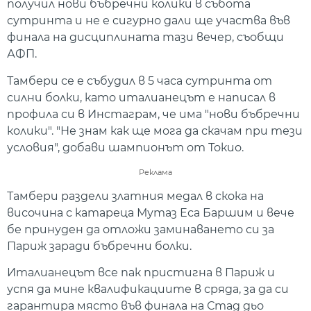
получил нови бъбречни колики в събота
сутринта и не е сигурно дали ще участва във
финала на дисциплината тази вечер, съобщи
АФП.
Тамбери се е събудил в 5 часа сутринта от
силни болки, като италианецът е написал в
профила си в Инстаграм, че има "нови бъбречни
колики". "Не знам как ще мога да скачам при тези
условия", добави шампионът от Токио.
Реклама
Тамбери раздели златния медал в скока на
височина с катареца Мутаз Еса Баршим и вече
бе принуден да отложи заминаването си за
Париж заради бъбречни болки.
Италианецът все пак пристигна в Париж и
успя да мине квалификациите в сряда, за да си
гарантира място във финала на Стад дьо