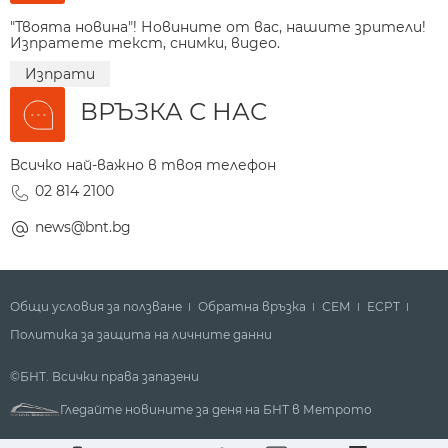
"Твоята новина"! Новините от вас, нашите зрители!
Изпратете текст, снимки, видео.
Изпрати
ВРЪЗКА С НАС
Всичко най-важно в твоя телефон
02 814 2100
news@bnt.bg
Общи условия за ползване
Обратна връзка
СЕМ
ECPT
Политика за защита на личните данни
©БНТ. Всички права запазени
Гледайте новините за деня на БНТ в Метрото