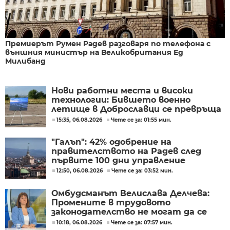
Премиерът Румен Радев разговаря по телефона с
външния министър на Великобритания Ед
Милибанд
Нови работни места и високи
технологии: Бившето военно
летище в Доброславци се превръща
в голям космически център
15:35, 06.08.2026
Чете се за: 01:55 мин.
"Галъп": 42% одобрение на
правителството на Радев след
първите 100 дни управление
12:50, 06.08.2026
Чете се за: 03:52 мин.
Омбудсманът Велислава Делчева:
Промените в трудовото
законодателство не могат да се
правят през бюджета
10:18, 06.08.2026
Чете се за: 07:57 мин.