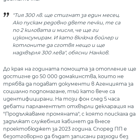
"Тия 300 лв. ще стигнат за един месец.
Ако пускам редовно двете печки, те са
по 2 киловата и мисля, че ще ги
изконсумирам. И като включа бойлер и
котлоните да сготвя нещо и ще
надхвърля 300 лева", обясни Нанков.
До края на годината помощта за отопление ще
достигне до 50 000 домакинства, които не
трябва да подават документи в Агенцията за
социално подпомагане, тъй като вече са
идентифицирани. На този фон след 5 часа
дебати парламентът отхвърли декларация на
"Продължаваме промяната", с която поискаха да
задължат служебния кабинет да внесе
проектобюджет за 2023 година. Според ПП е
безотговорно да бъдат записани разходи без