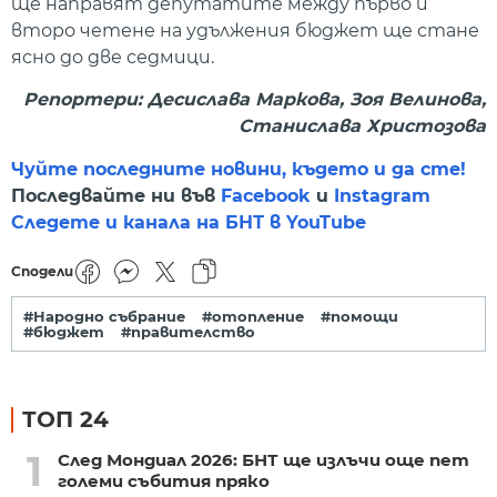
ще направят депутатите между първо и
второ четене на удължения бюджет ще стане
ясно до две седмици.
Репортери: Десислава Маркова, Зоя Велинова,
Станислава Христозова
Чуйте последните новини, където и да сте!
Последвайте ни във
Facebook
и
Instagram
Следете и канала на БНТ в YouTube
Сподели
#Народно събрание
#отопление
#помощи
#бюджет
#правителство
ТОП 24
1
След Мондиал 2026: БНТ ще излъчи още пет
големи събития пряко