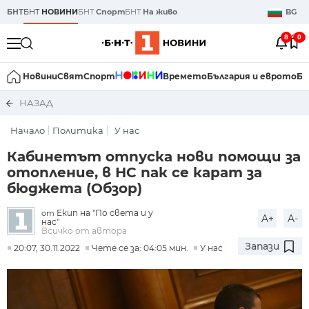
БНТ
БНТ
НОВИНИ
БНТ
Спорт
БНТ
На живо
BG
8
0
Новини
Свят
Спорт
Времето
България и еврото
Би
НАЗАД
Начало
Политика
У нас
Кабинетът отпуска нови помощи за
отопление, в НС пак се карат за
бюджета (Обзор)
Екип на "По света и у
от
A+
A-
нас"
Всичко от автора
Запази
20:07, 30.11.2022
Чете се за: 04:05 мин.
У нас