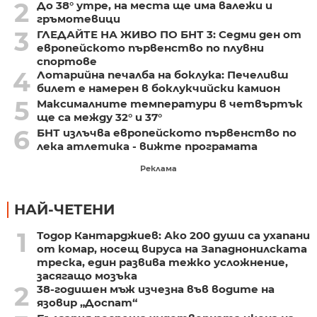
2
До 38° утре, на места ще има валежи и
гръмотевици
3
ГЛЕДАЙТЕ НА ЖИВО ПО БНТ 3: Седми ден от
европейското първенство по плувни
спортове
4
Лотарийна печалба на боклука: Печеливш
билет е намерен в боклукчийски камион
5
Максималните температури в четвъртък
ще са между 32° и 37°
6
БНТ излъчва европейското първенство по
лека атлетика - вижте програмата
Реклама
НАЙ-ЧЕТЕНИ
1
Тодор Кантарджиев: Ако 200 души са ухапани
от комар, носещ вируса на Западнонилската
треска, един развива тежко усложнение,
засягащо мозъка
2
38-годишен мъж изчезна във водите на
язовир „Доспат“