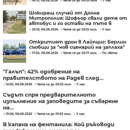
18:10, 06.08.2026
Чете се за: 04:25 мин.
У нас
Шокиращ случай от Долна
Митрополия: Шофьор свали дете от
автобус и го остави на пътя в
жегата
20:15, 06.08.2026
Чете се за: 03:15 мин.
У нас
Откритият дрон в Лайпциг: Берлин
съобщи за "нов сценарий на заплаха"
17:20, 06.08.2026
Чете се за: 02:17 мин.
По света
"Галъп": 42% одобрение на
правителството на Радев след...
12:50, 06.08.2026
Чете се за: 03:52 мин.
У нас
Съдът спря предварителното
изпълнение на заповедите за събаряне
на...
15:06, 06.08.2026
Чете се за: 01:02 мин.
У нас
В капана на фентанила: Кой ръководи