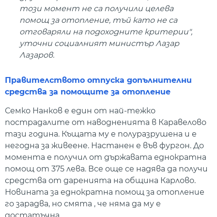
този момент не са получили целева
помощ за отопление, тъй като не са
отговаряли на подоходните критерии",
уточни социалният министър Лазар
Лазаров.
Правителството отпуска допълнителни
средства за помощите за отопление
Семко Нанков е един от най-тежко
пострадалите от наводненията в Каравелово
тази година. Къщата му е полуразрушена и е
негодна за живеене. Настанен е във фургон. До
момента е получил от държавата еднократна
помощ от 375 лева. Все още се надява да получи
средства от даренията на община Карлово.
Новината за еднократна помощ за отопление
го зарадва, но смята , че няма да му е
достатъчна.