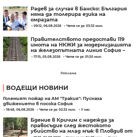
Радев за случая в Банско: България
няма да толерира езика на
омразата
09:12, 06.08.2026
Чете се за: 03:32 мин.
Правителството предостави 119
имота на НКЖИ за модернизацията
на железопътната линия София –
Пловдив
17:15, 05.08.2026
Чете се за: 01:20 мин.
Реклама
ВОДЕЩИ НОВИНИ
Големият пожар на АМ "Тракия": Пуснаха
движението в посока София
19:48, 06.08.2026
Чете се за: 02:32 мин.
У нас
Бдение в Кричим с надежда за
правосъдие след жестокото
убийство на млад мъж в Пловдив от
тийнейджъри