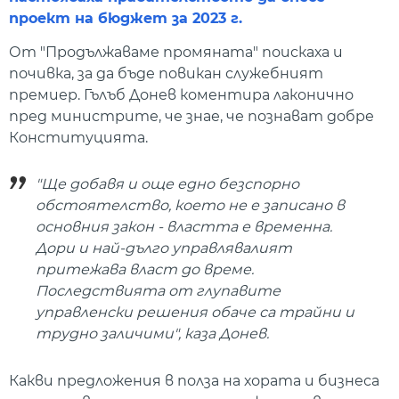
проект на бюджет за 2023 г.
От "Продължаваме промяната" поискаха и
почивка, за да бъде повикан служебният
премиер. Гълъб Донев коментира лаконично
пред министрите, че знае, че познават добре
Конституцията.
"Ще добавя и още едно безспорно
обстоятелство, което не е записано в
основния закон - властта е временна.
Дори и най-дълго управлявалият
притежава власт до време.
Последствията от глупавите
управленски решения обаче са трайни и
трудно заличими", каза Донев.
Какви предложения в полза на хората и бизнеса