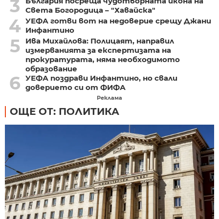
3
България посреща чудотворната икона на
Света Богородица – "Хавайска"
4
УЕФА готви вот на недоверие срещу Джани
Инфантино
5
Ива Михайлова: Полицаят, направил
измерванията за експертизата на
прокуратурата, няма необходимото
образование
6
УЕФА поздрави Инфантино, но свали
доверието си от ФИФА
Реклама
ОЩЕ ОТ: ПОЛИТИКА