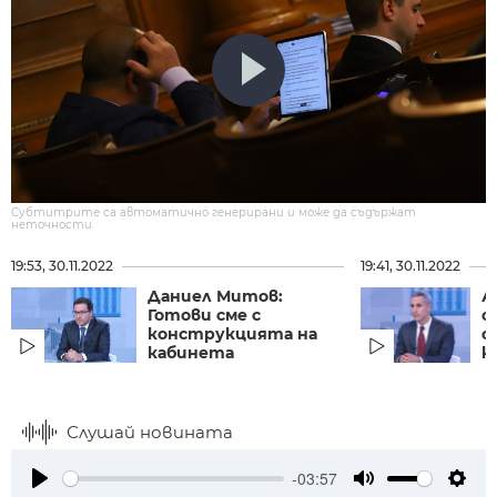
Субтитрите са автоматично генерирани и може да съдържат
неточности.
19:53, 30.11.2022
19:41, 30.11.2022
Даниел Митов:
А
Готови сме с
с
конструкцията на
о
кабинета
к
Слушай новината
-03:57