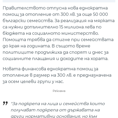
Play
Mute
Setti
Правителството отпусна нова еднократна
помощ за отопление от 300 лв. за още 50 000
български семейства. За реализация на мярката
са нужни допълнително 15 милиона лева по
бюджета на социалното министерство.
Помощта трябва да стигне при семействата
до края на годината. В същото време
политиците продължиха да спорят и днес за
социалните плащания и доходите на хората.
Новата финансова еднократна помощ за
отопление в размер на 300 лв. е предназначена
за осем целеви групи у нас.
Реклама
"За подкрепа на лица и семейства които
получават подкрепа от държавата на
други нормативни основания, но към