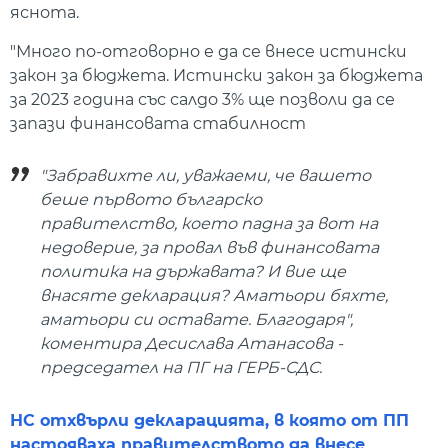
яснота.
"Много по-отговорно е да се внесе истински
закон за бюджета. Истински закон за бюджета
за 2023 година със салдо 3% ще позволи да се
запази финансовата стабилност
"Забравихте ли, уважаеми, че вашето
беше първото българско
правителство, което падна за вот на
недоверие, за провал във финансовата
политика на държавата? И вие ще
внасяте декларация? Аматьори бяхте,
аматьори си оставате. Благодаря",
коментира Десислава Атанасова -
председател на ПГ на ГЕРБ-СДС.
НС отхвърли декларацията, в която от ПП
настояваха правителството да внесе