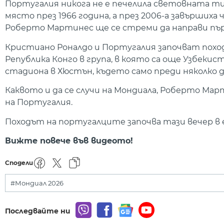
Португалия никога не е печелила световната 
място през 1966 година, а през 2006-а завърших
Роберто Мартинес ще се стреми да направи пър
Кристиано Роналдо и Португалия започват похо
Република Конго в група, в която са още Узбек
стадиона в Хюстън, където само преди няколко дн
Каквото и да се случи на Мондиала, Роберто Мар
на Португалия.
Походът на португалците започва тази вечер в еф
Вижте повече във видеото!
Сподели
#Мондиал 2026
Последвайте ни