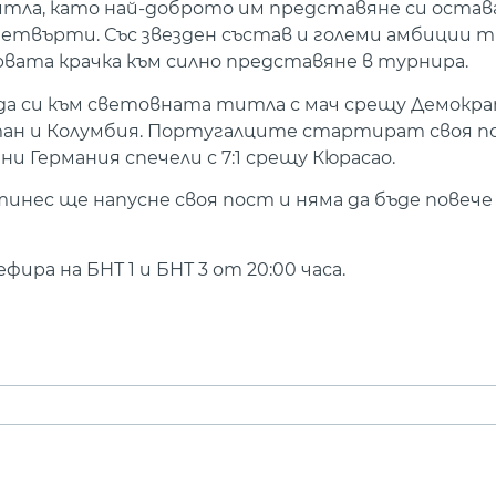
титла, като най-доброто им представяне си ост
а четвърти. Със звезден състав и големи амбиции 
вата крачка към силно представяне в турнира.
да си към световната титла с мач срещу Демокр
истан и Колумбия. Португалците стартират своя по
и Германия спечели с 7:1 срещу Кюрасао.
тинес ще напусне своя пост и няма да бъде повече
ира на БНТ 1 и БНТ 3 от 20:00 часа.