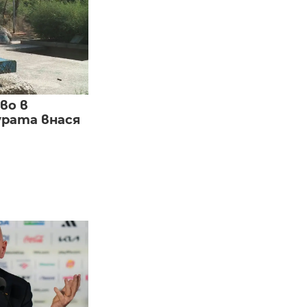
во в
урата внася