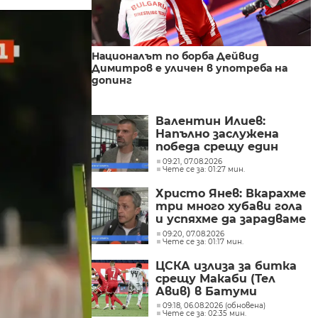
Националът по борба Дейвид
Димитров е уличен в употреба на
допинг
Валентин Илиев:
Напълно заслужена
победа срещу един
много сериозен
09:21, 07.08.2026
Чете се за: 01:27 мин.
съперник
Христо Янев: Вкарахме
три много хубави гола
и успяхме да зарадваме
цяла България
09:20, 07.08.2026
Чете се за: 01:17 мин.
ЦСКА излиза за битка
срещу Макаби (Тел
Авив) в Батуми
09:18, 06.08.2026 (обновена)
Чете се за: 02:35 мин.