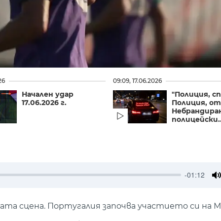
26
09:09, 17.06.2026
Начален удар
"Полиция, сп
17.06.2026 г.
Полиция, от
Небрандира
полицейски..
-01:12
M
ата сцена. Португалия започва участието си на М