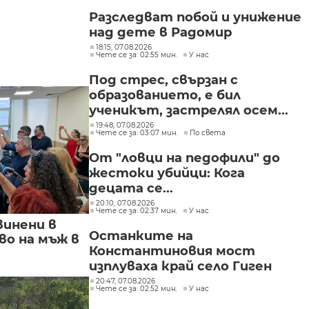
Разследват побой и унижение
над дете в Радомир
18:15, 07.08.2026
Чете се за: 02:55 мин.
У нас
Под стрес, свързан с
образованието, е бил
ученикът, застрелял осем...
19:48, 07.08.2026
Чете се за: 03:07 мин.
По света
От "ловци на педофили" до
жестоки убийци: Кога
децата се...
20:10, 07.08.2026
Чете се за: 02:37 мин.
У нас
винени в
Останките на
о на мъж в
Константиновия мост
изплуваха край село Гиген
20:47, 07.08.2026
Чете се за: 02:52 мин.
У нас