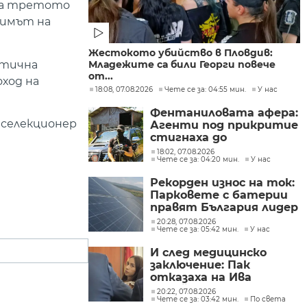
ава третото
тимът на
Жестокото убийство в Пловдив:
атична
Младежите са били Георги повече
от...
ход на
18:08, 07.08.2026
Чете се за: 04:55 мин.
У нас
Фентаниловата афера:
 селекционер
Агенти под прикритие
стигнаха до
лабораторията във
18:02, 07.08.2026
Чете се за: 04:20 мин.
У нас
„Факултета“
Рекорден износ на ток:
Парковете с батерии
правят България лидер
на пазара
20:28, 07.08.2026
Чете се за: 05:42 мин.
У нас
И след медицинско
заключение: Пак
отказаха на Ива
Михайлова да се лекува
20:22, 07.08.2026
Чете се за: 03:42 мин.
По света
в България