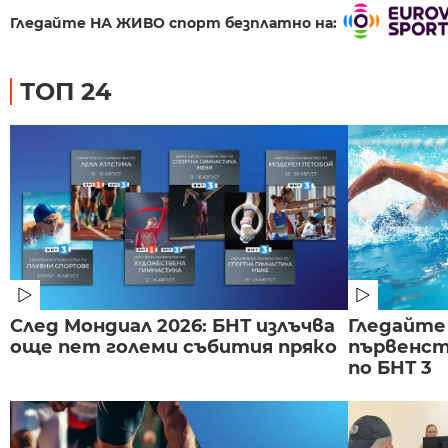
Гледайте НА ЖИВО спорт безплатно на:
ТОП 24
След Мондиал 2026: БНТ излъчва
Гледайте
още пет големи събития пряко
първенст
по БНТ 3