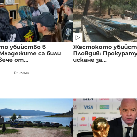
то убийство в
Жестокото убийст
 Младежите са били
Пловдив: Прокурат
вече от...
искане за...
Реклама