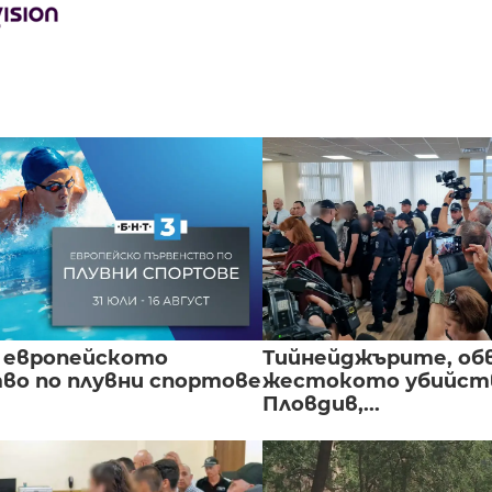
 европейското
Тийнейджърите, об
во по плувни спортове
жестокото убийств
Пловдив,...