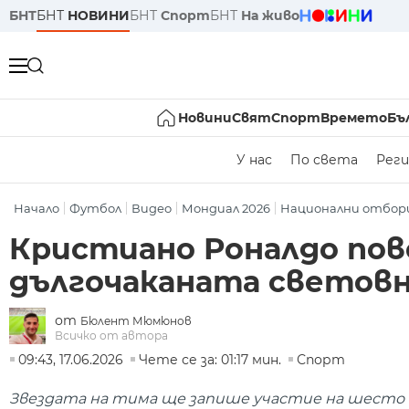
БНТ
БНТ
НОВИНИ
БНТ
Спорт
БНТ
На живо
Новини
Свят
Спорт
Времето
Бъ
У нас
По света
Реги
Начало
Футбол
Видео
Мондиал 2026
Национални отбор
Кристиано Роналдо пов
дългочаканата светов
от
Бюлент Мюмюнов
Всичко от автора
09:43, 17.06.2026
Чете се за: 01:17 мин.
Спорт
Звездата на тима ще запише участие на шесто