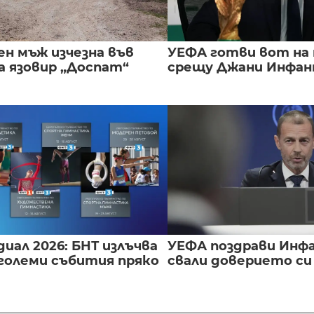
ен мъж изчезна във
УЕФА готви вот на
а язовир „Доспат“
срещу Джани Инфа
иал 2026: БНТ излъчва
УЕФА поздрави Инфа
големи събития пряко
свали доверието с