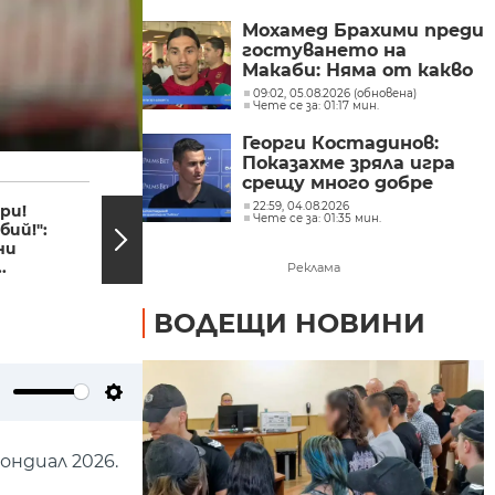
Мохамед Брахими преди
гостуването на
Макаби: Няма от какво
да се притесняваме
09:02, 05.08.2026 (обновена)
Чете се за: 01:17 мин.
Георги Костадинов:
Показахме зряла игра
08:44, 17.06.2026
08:28,
срещу много добре
организиран съперник
22:59, 04.08.2026
ри!
„Проект има, пари
Чете се за: 01:35 мин.
бий!":
има, но път няма":
ни
Отсечката между...
.
Реклама
ВОДЕЩИ НОВИНИ
ute
Settings
ондиал 2026.