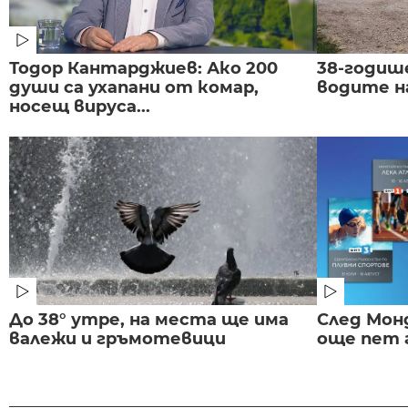
Тодор Кантарджиев: Ако 200
38-годиш
души са ухапани от комар,
водите н
носещ вируса...
До 38° утре, на места ще има
След Монд
валежи и гръмотевици
още пет 