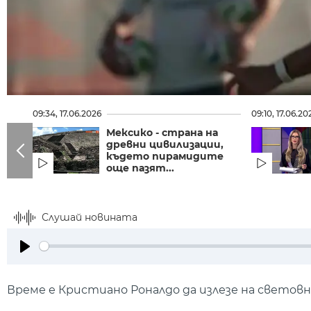
09:34, 17.06.2026
09:10, 17.06.20
Мексико - страна на
древни цивилизации,
където пирамидите
още пазят...
Слушай новината
Play
Време е Кристиано Роналдо да излезе на световн