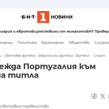
лгария и еврото
Бизнес
Новини от миналото
БНТ Провер
онални
Политика
Криминално
Общество
Сигурн
и
Световен футбол
Европейски футбол
Футбол
Спорт
ежда Португалия към
на титла
 световно първенство