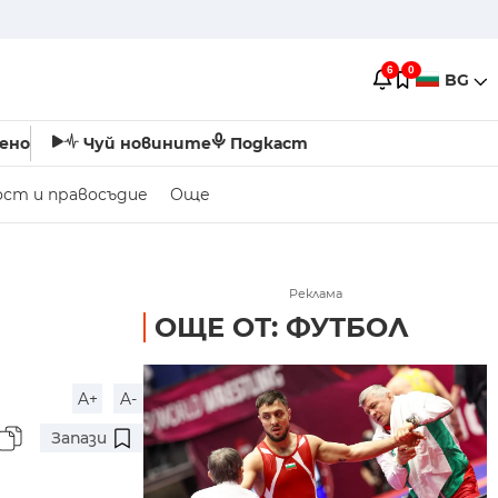
6
0
BG
ено
Чуй новините
Подкаст
ост и правосъдие
Още
Реклама
ОЩЕ ОТ: ФУТБОЛ
A+
A-
Запази