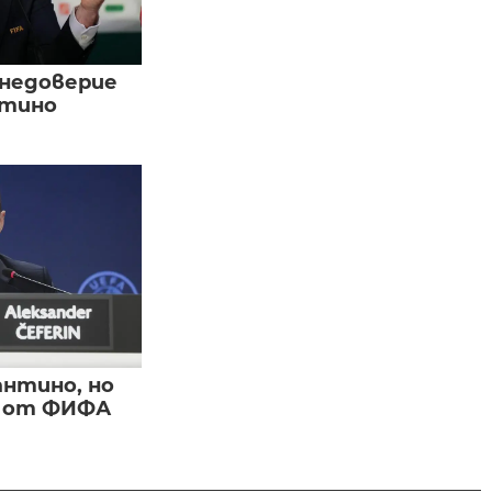
 недоверие
нтино
нтино, но
и от ФИФА