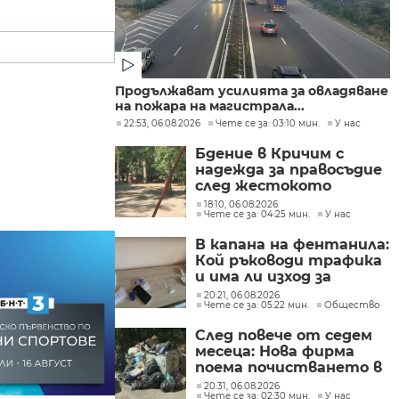
Продължават усилията за овладяване
на пожара на магистрала...
22:53, 06.08.2026
Чете се за: 03:10 мин.
У нас
Бдение в Кричим с
надежда за правосъдие
след жестокото
убийство на млад мъж
18:10, 06.08.2026
Чете се за: 04:25 мин.
У нас
в Пловдив от
тийнейджъри
В капана на фентанила:
Кой ръководи трафика
и има ли изход за
пристрастените?
20:21, 06.08.2026
Чете се за: 05:22 мин.
Общество
След повече от седем
месеца: Нова фирма
поема почистването в
столичните райони
20:31, 06.08.2026
Чете се за: 02:30 мин.
У нас