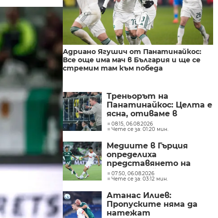
Адриано Ягушич от Панатинайкос:
Все още има мач в България и ще се
стремим там към победа
Треньорът на
Панатинайкос: Целта е
ясна, отиваме в
България, за да
08:15, 06.08.2026
Чете се за: 01:20 мин.
спечелим
Медиите в Гърция
определиха
представянето на
Панатинайкос срещу
07:50, 06.08.2026
Чете се за: 03:12 мин.
ЦСКА 1948, като
тревожно и под
Атанас Илиев:
очакваното ниво
Пропуските няма да
натежат