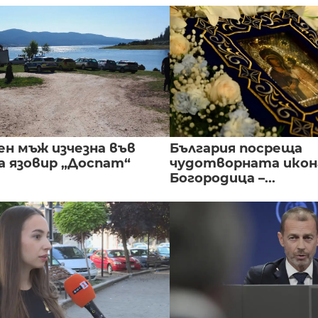
ен мъж изчезна във
България посреща
а язовир „Доспат“
чудотворната икон
Богородица –...