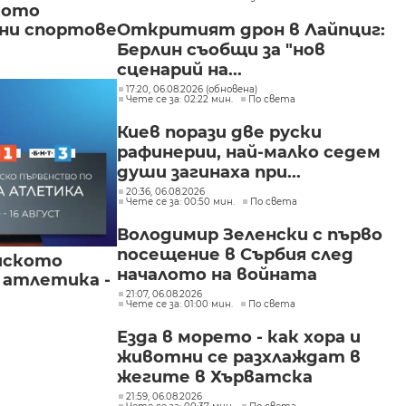
"Слатина", "Подуяне" и
кото
"Изгрев"
Откритият дрон в Лайпциг:
вни спортове
Берлин съобщи за "нов
сценарий на...
17:20, 06.08.2026 (обновена)
Чете се за: 02:22 мин.
По света
Киев порази две руски
рафинерии, най-малко седем
души загинаха при...
20:36, 06.08.2026
Чете се за: 00:50 мин.
По света
Володимир Зеленски с първо
посещение в Сърбия след
йското
началото на войната
 атлетика -
21:07, 06.08.2026
Чете се за: 01:00 мин.
По света
Езда в морето - как хора и
животни се разхлаждат в
жегите в Хърватска
21:59, 06.08.2026