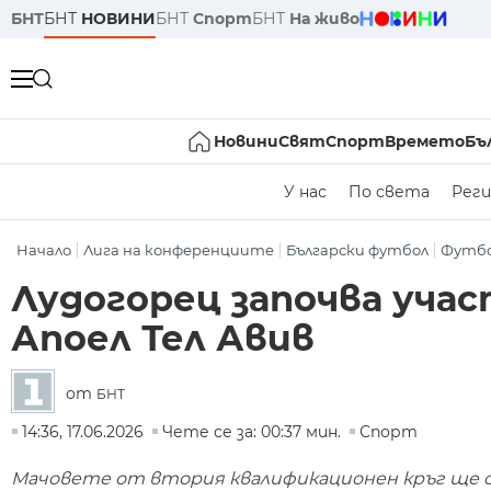
БНТ
БНТ
НОВИНИ
БНТ
Спорт
БНТ
На живо
Новини
Свят
Спорт
Времето
Бъ
У нас
По света
Реги
Начало
Лига на конференциите
Български футбол
Футб
Лудогорец започва уча
Апоел Тел Авив
от
БНТ
14:36, 17.06.2026
Чете се за: 00:37 мин.
Спорт
Мачовете от втория квалификационен кръг ще се 