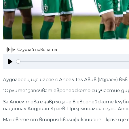
Слушай новината
Play
Лудогорец ще играе с Апоел Тел Авив (Израел) в
"Орлите" започват европейското си участие дир
За Апоел това е завръщане в европейските клубн
национал Андриан Краев. През миналия сезон Ап
Мачовете от втория квалификационен кръг ще се 