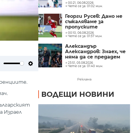
00:21, 06.08.2026
Чете се за: 01:02 мин.
Георги Русев: Дано не
съжаляваме за
пропуските
00:10, 06.08.2026
Чете се за: 01:57 мин.
Александър
Александров: Знаех, че
няма да се предадем
23:51, 05.08.2026
Чете се за: 01:40 мин.
ute
Settings
Реклама
еренциите.
ВОДЕЩИ НОВИНИ
ач.
българският
а Израел