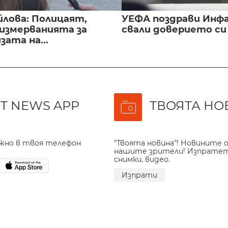
йлова: Полицаят,
УЕФА поздрави Инфа
 измерванията за
свали доверието с
ата на...
T NEWS APP
ТВОЯТА НО
ажно в твоя телефон
"Твоята новина"! Новините о
нашите зрители! Изпрате
снимки, видео.
Изпрати