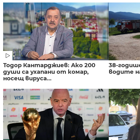
Тодор Кантарджиев: Ако 200
38-годиш
души са ухапани от комар,
водите н
носещ вируса...