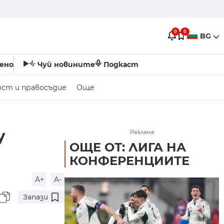
0
0
BG
ено
Чуй новините
Подкаст
ост и правосъдие
Още
у
Реклама
ОЩЕ ОТ: ЛИГА НА
КОНФЕРЕНЦИИТЕ
A+
A-
Запази