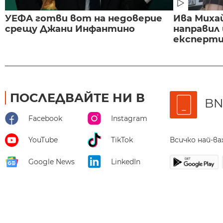
УЕФА готви вот на недоверие
Ива Миха
срещу Джани Инфантино
направил
експертиз
ПОСЛЕДВАЙТЕ НИ В
BN
Facebook
Instagram
Всичко най-в
YouTube
TikTok
Google News
LinkedIn