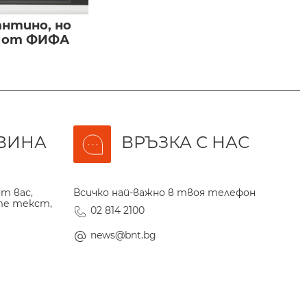
нтино, но
и от ФИФА
ВИНА
ВРЪЗКА С НАС
т вас,
Всичко най-важно в твоя телефон
те текст,
02 814 2100
news@bnt.bg