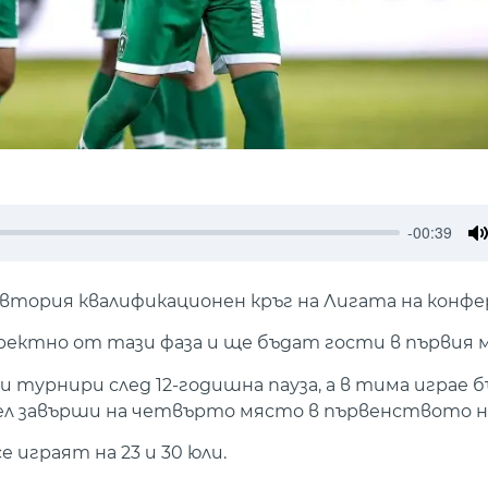
-00:39
M
ъв втория квалификационен кръг на Лигата на конф
ектно от тази фаза и ще бъдат гости в първия м
и турнири след 12-годишна пауза, а в тима играе 
оел завърши на четвърто място в първенството н
играят на 23 и 30 юли.