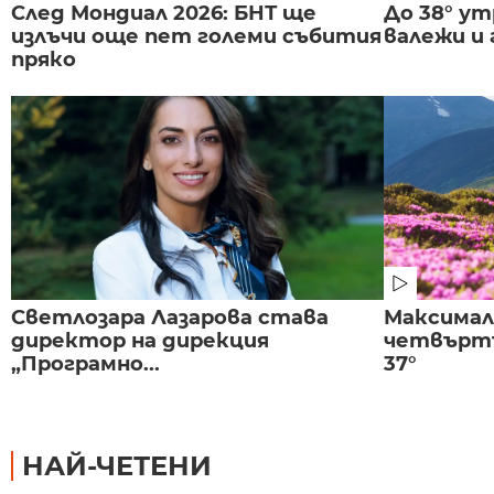
След Мондиал 2026: БНТ ще
До 38° ут
излъчи още пет големи събития
валежи и
пряко
Светлозара Лазарова става
Максима
директор на дирекция
четвъртъ
„Програмно...
37°
НАЙ-ЧЕТЕНИ