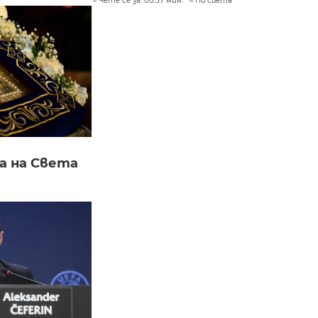
Чете се за: 00:37 мин.
По света
а на Света