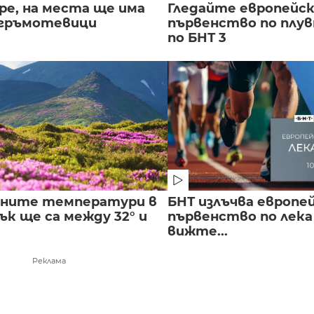
ре, на места ще има
Гледайте европейс
 гръмотевици
първенство по плу
по БНТ 3
лните температури в
БНТ излъчва европе
к ще са между 32° и
първенство по лека
вижте...
Реклама