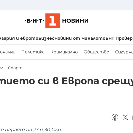
лгария и еврото
Бизнес
Новини от миналото
БНТ Провер
онални
Политика
Криминално
Общество
Сигурн
ол
Спорт
стието си в Европа срещ
играят на 23 и 30 юли.