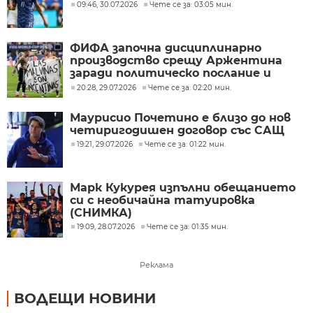
09:46, 30.07.2026
Чете се за: 03:05 мин.
ФИФА започна дисциплинарно
производство срещу Аржентина
заради политическо послание и
ексцесии на Мондиал 2026
20:28, 29.07.2026
Чете се за: 02:20 мин.
Маурисио Почетино е близо до нов
четиригодишен договор със САЩ
19:21, 29.07.2026
Чете се за: 01:22 мин.
Марк Кукурея изпълни обещанието
си с необичайна татуировка
(СНИМКА)
19:09, 28.07.2026
Чете се за: 01:35 мин.
Реклама
ВОДЕЩИ НОВИНИ