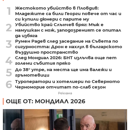
1
Жестокото убийство в Пловдив:
Младежите са били Георги повече от час и
си купили дюнери с парите му
2
Убийство край Слънчев бряг: Мъж е
намушкан с нож, заподозреният се опитал
да избяга
3
Румен Радев след заседание на Съвета по
сигурността: Дрон е нахлул в българското
въздушно пространство
4
След Мондиал 2026: БНТ излъчва още пет
големи събития пряко
5
До 38° утре, на места ще има валежи и
гръмотевици
6
Туроператори и хотелиери по Северното
Черноморие отчитат по-слаб сезон
Реклама
ОЩЕ ОТ: МОНДИАЛ 2026