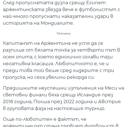
След пропуснатата дузпа срещу Египет
аржентинската звезда вече е футболистът с
най-много пропуснати наказателни удари в
историята на Мондиалите.
Реклама
Капитанът на Аржентина не успя да се
разпише от бялата точка за четвърти път в
осем опита, с което еднолично оглави тази
негативна класация. Любопитното е, че и
преди това той беше сред лидерите с три
пропуска, но сега увеличи рекорда си.
Предишните неуспешни изпълнения на Меси на
световни финали бяха срещу Исландия през
2018 година, Полша през 2022 година и Австрия
в груповата фаза на настоящия турнир.
Още по-любопитен е фактът, че
аржентинецът стана първият футболист в