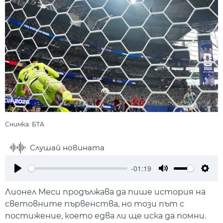
Снимка: БТА
Слушай новината
-01:19
Play
Mute
Setti
Лионел Меси продължава да пише история на
световните първенства, но този път с
постижение, което едва ли ще иска да помни.