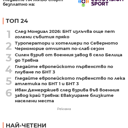
безплатно на:
ТОП 24
1
След Мондиал 2026: БНТ излъчва още пет
големи събития пряко
2
Туроператори и хотелиери по Северното
Черноморие отчитат по-слаб сезон
3
Силен взрив от военния завод в село Белица
до Трявна
4
Гледайте европейското първенство по
плуване по БНТ 3
5
Гледайте европейското първенство по лека
атлетика по БНТ 1 и БНТ 3
6
Иван Демерджиев след взрива във военния
завод край Трявна: Евакуираме близките
населени места
Реклама
НАЙ-ЧЕТЕНИ