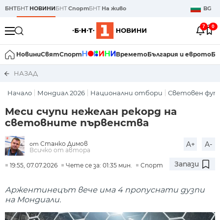
БНТ
БНТ
НОВИНИ
БНТ
Спорт
БНТ
На живо
BG
7
0
Новини
Свят
Спорт
Времето
България и еврото
Би
НАЗАД
Начало
Мондиал 2026
Национални отбори
Световен фут
Меси счупи нежелан рекорд на
световните първенства
Станко Димов
A+
A-
от
Всичко от автора
Запази
19:55, 07.07.2026
Чете се за: 01:35 мин.
Спорт
Аржентинецът вече има 4 пропуснати дузпи
на Мондиали.