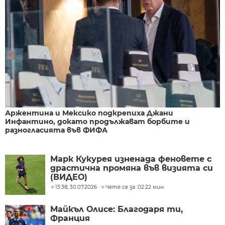
Аржентина и Мексико подкрепиха Джани
Инфантино, докато продължават борбите и
разногласията във ФИФА
Марк Кукурея изненада феновете с
драстична промяна във визията си
(ВИДЕО)
13:38, 30.07.2026
Чете се за: 02:22 мин.
Майкъл Олисе: Благодаря ти,
Франция