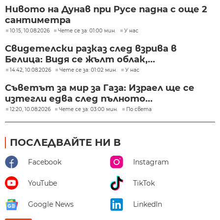
Нивото на Дунав при Русе падна с още 2
сантиметра
10:15, 10.08.2026
Чете се за: 01:00 мин.
У нас
Свидетелски разказ след взрива в
Белица: Видя се жълт облак,...
14:42, 10.08.2026
Чете се за: 01:02 мин.
У нас
Съветът за мир за Газа: Израел ще се
изтегли едва след пълното...
12:20, 10.08.2026
Чете се за: 03:00 мин.
По света
ПОСЛЕДВАЙТЕ НИ В
Facebook
Instagram
YouTube
TikTok
Google News
LinkedIn