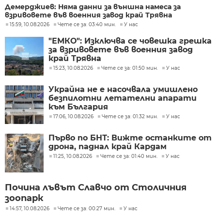
Демерджиев: Няма данни за външна намеса за
взривовете във военния завод край Трявна
15:59, 10.08.2026
Чете се за: 03:40 мин.
У нас
"ЕМКО": Изключва се човешка грешка
за взривовете във военния завод
край Трявна
15:23, 10.08.2026
Чете се за: 01:50 мин.
У нас
Украйна не е насочвала умишлено
безпилотни летателни апарати
към България
17:06, 10.08.2026
Чете се за: 01:32 мин.
У нас
Първо по БНТ: Вижте останките от
дрона, паднал край Кардам
11:25, 10.08.2026
Чете се за: 01:40 мин.
У нас
Почина лъвът Славчо от Столичния
зоопарк
14:57, 10.08.2026
Чете се за: 00:27 мин.
У нас