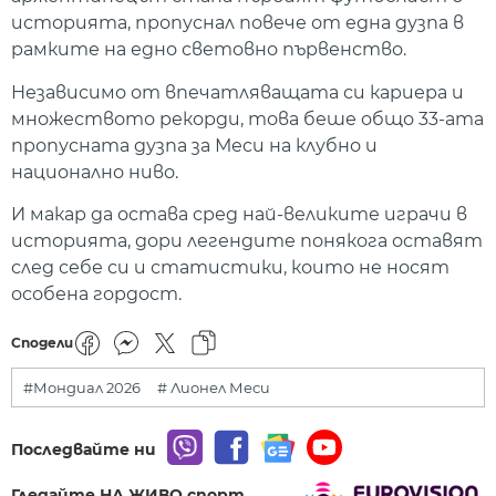
историята, пропуснал повече от една дузпа в
рамките на едно световно първенство.
Независимо от впечатляващата си кариера и
множеството рекорди, това беше общо 33-ата
пропусната дузпа за Меси на клубно и
национално ниво.
И макар да остава сред най-великите играчи в
историята, дори легендите понякога оставят
след себе си и статистики, които не носят
особена гордост.
Сподели
#Мондиал 2026
# Лионел Меси
Последвайте ни
Гледайте НА ЖИВО спорт