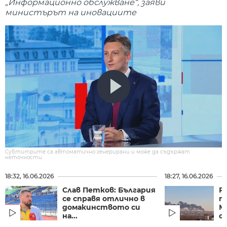
„Информационно обслужване“, заяви
министърът на иновациите
Субтитрите са автоматично генерирани и може да съдържат
неточности.
18:32, 16.06.2026
18:27, 16.06.2026
Слав Петков: България
Р
се справя отлично в
п
домакинството си
М
на...
о