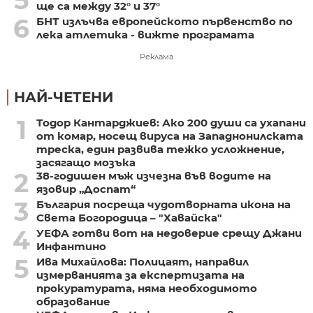
5
ще са между 32° и 37°
6
БНТ излъчва европейското първенство по
лека атлетика - вижте програмата
Реклама
НАЙ-ЧЕТЕНИ
1
Тодор Кантарджиев: Ако 200 души са ухапани
от комар, носещ вируса на Западнонилската
треска, един развива тежко усложнение,
засягащо мозъка
2
38-годишен мъж изчезна във водите на
язовир „Доспат“
3
България посреща чудотворната икона на
Света Богородица – "Хавайска"
4
УЕФА готви вот на недоверие срещу Джани
Инфантино
5
Ива Михайлова: Полицаят, направил
измерванията за експертизата на
прокуратурата, няма необходимото
образование