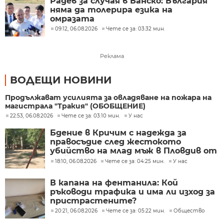
Радев за случая в Банско: България
няма да толерира езика на
омразата
09:12, 06.08.2026
Чете се за: 03:32 мин.
Реклама
ВОДЕЩИ НОВИНИ
Продължават усилията за овладяване на пожара на
магистрала "Тракия" (ОБОБЩЕНИЕ)
22:53, 06.08.2026
Чете се за: 03:10 мин.
У нас
Бдение в Кричим с надежда за
правосъдие след жестокото
убийство на млад мъж в Пловдив от
тийнейджъри
18:10, 06.08.2026
Чете се за: 04:25 мин.
У нас
В капана на фентанила: Кой
ръководи трафика и има ли изход за
пристрастените?
20:21, 06.08.2026
Чете се за: 05:22 мин.
Общество