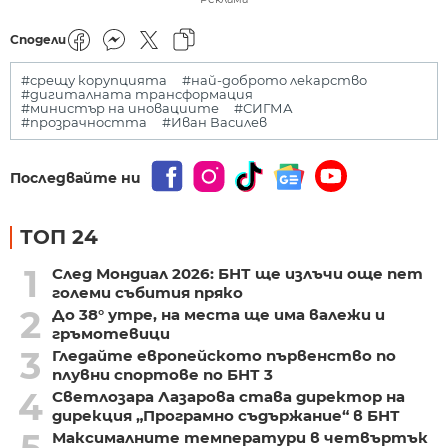
Сподели
#срещу корупцията
#най-доброто лекарство
#дигиталната трансформация
#министър на иновациите
#СИГМА
#прозрачността
#Иван Василев
Последвайте ни
ТОП 24
1
След Мондиал 2026: БНТ ще излъчи още пет
големи събития пряко
2
До 38° утре, на места ще има валежи и
гръмотевици
3
Гледайте европейското първенство по
плувни спортове по БНТ 3
4
Светлозара Лазарова става директор на
дирекция „Програмно съдържание“ в БНТ
Максималните температури в четвъртък