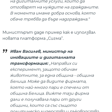
на дигиталните услуги, които да
отговарят на нуждите на гражданите.
В момента имаме добра основа, която
обаче трябва да бъде надграждана.“
Министърът даде пример как е използвал
новата платформа „Сигма“.
Иван Василев, министър на
иновациите и дигиталната
трансформация:
„Направих си
експеримент, защото обичам
животните, за една община - община
Белица. Може да видите фирмата,
която най-много пари е спечели от
община Белица. Вижте тази фирма
дали е получавала пари от други
общини, които са със същото
политическо лидерство и ръководство.