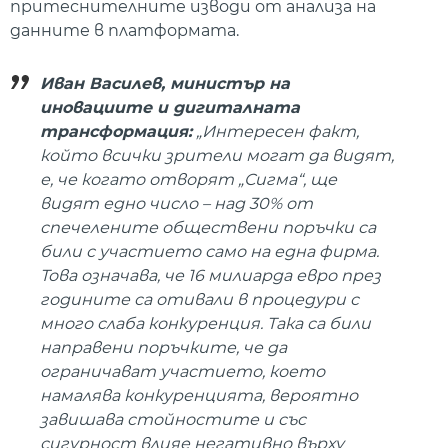
притеснителните изводи от анализа на
данните в платформата.
Иван Василев, министър на
иновациите и дигиталната
трансформация:
„Интересен факт,
който всички зрители могат да видят,
е, че когато отворят „Сигма“, ще
видят едно число – над 30% от
спечелените обществени поръчки са
били с участието само на една фирма.
Това означава, че 16 милиарда евро през
годините са отивали в процедури с
много слаба конкуренция. Така са били
направени поръчките, че да
ограничават участието, което
намалява конкуренцията, вероятно
завишава стойностите и със
сигурност влияе негативно върху