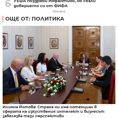
6
УЕФА поздрави Инфантино, но свали
доверието си от ФИФА
Реклама
ОЩЕ ОТ: ПОЛИТИКА
Илияна Йотова: Страна ни има потенциал в
сферата на изкуствения интелект и бизнесът
забелязва тези перспективи