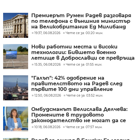
Премиерът Румен Радев разговаря
по телефона с външния министър
на Великобритания Ед Милибанд
19:37, 06.08.2026
Чете се за: 00:20 мин.
Нови работни места и високи
технологии: Бившето военно
летище в Доброславци се превръща
в голям космически център
15:35, 06.08.2026
Чете се за: 01:55 мин.
"Галъп": 42% одобрение на
правителството на Радев след
първите 100 дни управление
12:50, 06.08.2026
Чете се за: 03:52 мин.
Омбудсманът Велислава Делчева:
Промените в трудовото
законодателство не могат да се
правят през бюджета
10:18, 06.08.2026
Чете се за: 07:57 мин.