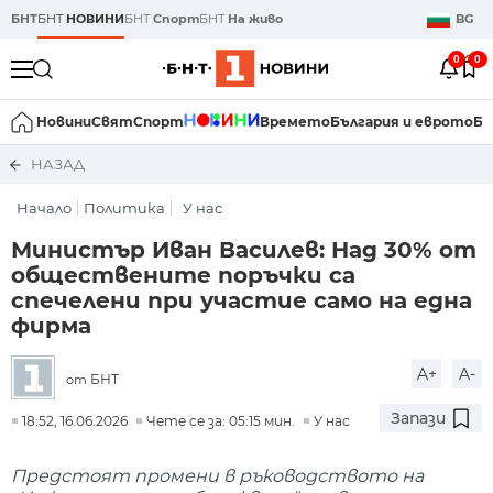
БНТ
БНТ
НОВИНИ
БНТ
Спорт
БНТ
На живо
BG
0
0
Новини
Свят
Спорт
Времето
България и еврото
Би
НАЗАД
Начало
Политика
У нас
Министър Иван Василев: Над 30% от
обществените поръчки са
спечелени при участие само на една
фирма
A+
A-
БНТ
от
Запази
18:52, 16.06.2026
Чете се за: 05:15 мин.
У нас
Предстоят промени в ръководството на