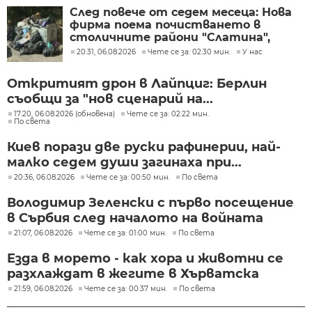
След повече от седем месеца: Нова
фирма поема почистването в
столичните райони "Слатина",
"Подуяне" и "Изгрев"
20:31, 06.08.2026
Чете се за: 02:30 мин.
У нас
Откритият дрон в Лайпциг: Берлин
съобщи за "нов сценарий на...
17:20, 06.08.2026 (обновена)
Чете се за: 02:22 мин.
По света
Киев порази две руски рафинерии, най-
малко седем души загинаха при...
20:36, 06.08.2026
Чете се за: 00:50 мин.
По света
Володимир Зеленски с първо посещение
в Сърбия след началото на войната
21:07, 06.08.2026
Чете се за: 01:00 мин.
По света
Езда в морето - как хора и животни се
разхлаждат в жегите в Хърватска
21:59, 06.08.2026
Чете се за: 00:37 мин.
По света