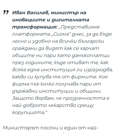
Иван Василев, министър на
иновациите и дигиталната
трансформация:
„Представихме
платформата „Сигма“ днес, за да бъде
лесно и удобно на всички български
граждани да видят как се харчат
общите ни пари като данъкоплатци
през годините, къде отиват те, как
всяка една институция ги изразходва,
какво си купува тя от фирмите. Коя
фирма пък колко получава пари от
държавни институции и общини.
Защото вярвам, че прозрачността е
най-доброто лекарство срещу
корупцията.“
Министърът посочи и един от най-