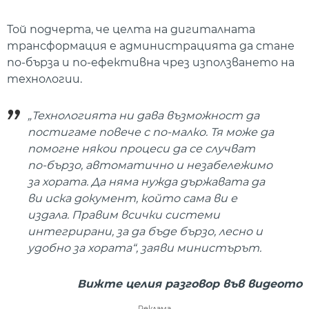
Той подчерта, че целта на дигиталната
трансформация е администрацията да стане
по-бърза и по-ефективна чрез използването на
технологии.
„Технологията ни дава възможност да
постигаме повече с по-малко. Тя може да
помогне някои процеси да се случват
по-бързо, автоматично и незабележимо
за хората. Да няма нужда държавата да
ви иска документ, който сама ви е
издала. Правим всички системи
интегрирани, за да бъде бързо, лесно и
удобно за хората“, заяви министърът.
Вижте целия разговор във видеото
Реклама