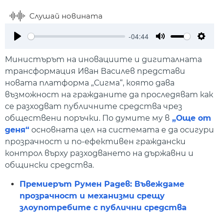
Слушай новината
-04:44
Play
Mute
Setti
Министърът на иновациите и дигиталната
трансформация Иван Василев представи
новата платформа „Сигма“, която дава
възможност на гражданите да проследяват как
се разходват публичните средства чрез
обществени поръчки. По думите му в
„Още от
деня“
основната цел на системата е да осигури
прозрачност и по-ефективен граждански
контрол върху разходването на държавни и
общински средства.
Премиерът Румен Радев: Въвеждаме
прозрачност и механизми срещу
злоупотребите с публични средства