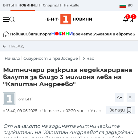
БНТ
БНТ
НОВИНИ
БНТ
Спорт
БНТ
На живо
BG
3
0
Новини
Свят
Спорт
Времето
България и еврото
Би
НАЗАД
Начало
Сигурност и правосъдие
У нас
Митничари разкриха недекларирана
валута за близо 3 милиона лева на
"Капитан Андреево"
A+
A-
БНТ
от
Запази
15:40, 09.06.2025
Чете се за: 02:30 мин.
У нас
От началото на годината митническите
служители на "Капитан Андреево" са задържали