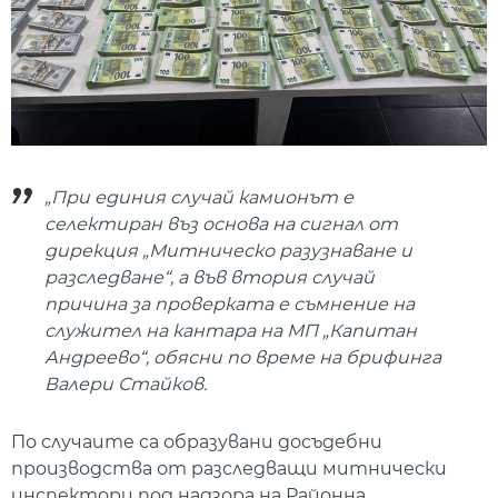
„При единия случай камионът е
селектиран въз основа на сигнал от
дирекция „Митническо разузнаване и
разследване“, а във втория случай
причина за проверката е съмнение на
служител на кантара на МП „Капитан
Андреево“, обясни по време на брифинга
Валери Стайков.
По случаите са образувани досъдебни
производства от разследващи митнически
инспектори под надзора на Районна