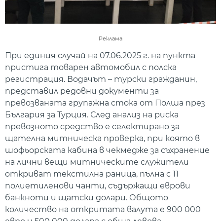
Реклама
При единия случай на 07.06.2025 г. на пункта
пристига товарен автомобил с полска
регистрация. Водачът – турски гражданин,
представил редовни документи за
превозваната групажна стока от Полша през
България за Турция. След анализ на риска
превозното средство е селектирано за
щателна митническа проверка, при която в
шофьорската кабина в чекмедже за съхранение
на лични вещи митническите служители
откриват текстилна раница, пълна с 11
полиетиленови чанти, съдържащи еврови
банкноти и щатски долари. Общото
количество на откритата валута е 900 000