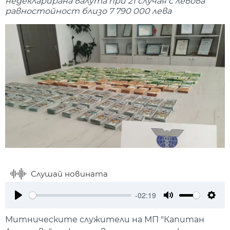
недекларирана валута при 21 случая с левова
равностойност близо 7 790 000 лева
Слушай новината
-02:19
Play
Mute
Setti
Митническите служители на МП "Капитан