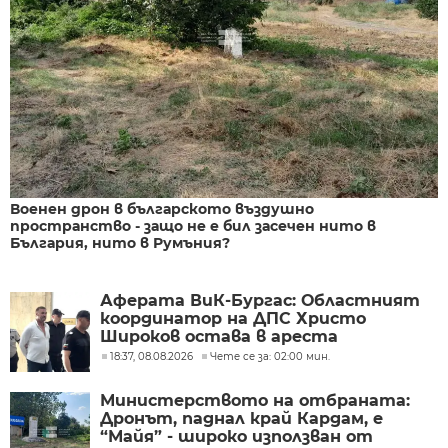
Военен дрон в българското въздушно
пространство - защо не е бил засечен нито в
България, нито в Румъния?
Аферата ВиК-Бургас: Областният
координатор на ДПС Христо
Широков остава в ареста
18:37, 08.08.2026
Чете се за: 02:00 мин.
Министерството на отбраната:
Дронът, паднал край Кардам, е
“Майя” - широко използван от