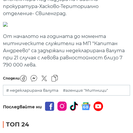
прокуратура-Хасково-Териториално
отделение- Свиленград.
От началото на годината до момента
митническите служители на МП "Капитан
Андреево" са задържали недекларирана валута
при 21 случая с левова равностойност близо 7
790 000 лева.
Сподели
# недекларирана валута
#агенция "Митници"
Последвайте ни
ТОП 24