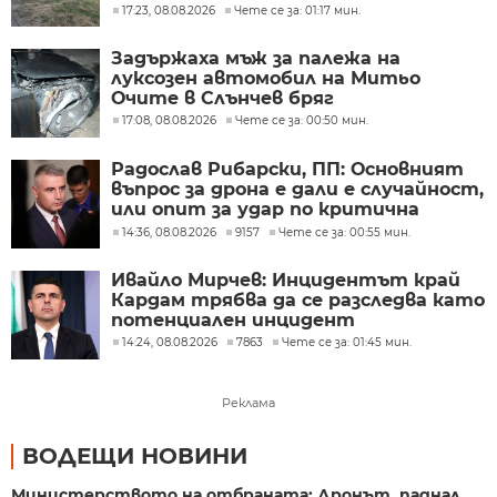
украинската армия
17:23, 08.08.2026
Чете се за: 01:17 мин.
Задържаха мъж за палежа на
луксозен автомобил на Митьо
Очите в Слънчев бряг
17:08, 08.08.2026
Чете се за: 00:50 мин.
Радослав Рибарски, ПП: Основният
въпрос за дрона е дали е случайност,
или опит за удар по критична
инфраструктура
14:36, 08.08.2026
9157
Чете се за: 00:55 мин.
Ивайло Мирчев: Инцидентът край
Кардам трябва да се разследва като
потенциален инцидент
14:24, 08.08.2026
7863
Чете се за: 01:45 мин.
Реклама
ВОДЕЩИ НОВИНИ
Министерството на отбраната: Дронът, паднал