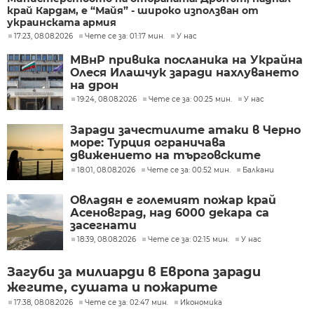
край Кардам, е “Майя” - широко използван от
украинската армия
17:23, 08.08.2026
Чете се за: 01:17 мин.
У нас
МВнР привика посланика на Украйна
Олеся Илашчук заради нахлуването
на дрон
19:24, 08.08.2026
Чете се за: 00:25 мин.
У нас
Заради зачестилите атаки в Черно
море: Турция ограничава
движението на търговските
кораби
18:01, 08.08.2026
Чете се за: 00:52 мин.
Балкани
Овладян е големият пожар край
Асеновград, над 6000 декара са
засегнати
18:39, 08.08.2026
Чете се за: 02:15 мин.
У нас
Загуби за милиарди в Европа заради
жегите, сушата и пожарите
17:38, 08.08.2026
Чете се за: 02:47 мин.
Икономика