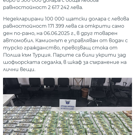
евро и 500 000 долара с обща левова
равностойност 2 617 242 лева.
Недекларирани 100 000 щатски долара с левова
равностойност 171 399 лева са открити само
ден по-рано, на 06.06.2025 г., в друг товарен
автомобил. Камионът е управляван от водач с
турско гражданство, превозващ стока от
Полша към Турция. Парите са били укрити зад
шофьорската седалка, в шкаф за съхранение на
лични вещи.