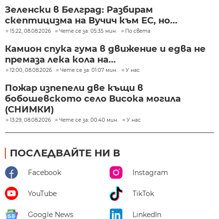
Зеленски в Белград: Разбирам
скептицизма на Вучич към ЕС, но...
15:22, 08.08.2026
Чете се за: 05:35 мин.
По света
Камион спука гума в движение и едва не
премаза лека кола на...
12:00, 08.08.2026
Чете се за: 01:07 мин.
У нас
Пожар изпепели две къщи в
бобошевското село Висока могила
(СНИМКИ)
13:29, 08.08.2026
Чете се за: 00:40 мин.
У нас
ПОСЛЕДВАЙТЕ НИ В
Facebook
Instagram
YouTube
TikTok
Google News
LinkedIn