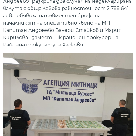
Андреево" разкриха два случая на недекларирана
валута с обща левова равностойност 2 788 641
лева, обявиха на съвместен брифинг
началникът на оперативно звено на МП
Капитан Андреево Валери Стайков и Мария
Кирилова - заместник районен прокурор на
Районна прокуратура Хасково.