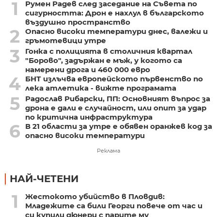
1
Румен Радев след заседание на Съвета по
сигурността: Дрон е нахлул в българското
въздушно пространство
2
Опасно високи температури днес, валежи и
гръмотевици утре
3
Гонка с полицията в столичния квартал
"Борово", задържан е мъж, у когото са
намерени дрога и 460 000 евро
4
БНТ излъчва европейското първенство по
лека атлетика - вижте програмата
5
Радослав Рибарски, ПП: Основният въпрос за
дрона е дали е случайност, или опит за удар
по критична инфраструктура
6
В 21 области за утре е обявен оранжев код за
опасно високи температури
Реклама
НАЙ-ЧЕТЕНИ
1
Жестокото убийство в Пловдив:
Младежите са били Георги повече от час и
си купили дюнери с парите му