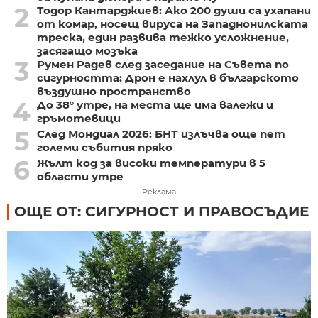
2
Тодор Кантарджиев: Ако 200 души са ухапани
от комар, носещ вируса на Западнонилската
треска, един развива тежко усложнение,
засягащо мозъка
3
Румен Радев след заседание на Съвета по
сигурността: Дрон е нахлул в българското
въздушно пространство
4
До 38° утре, на места ще има валежи и
гръмотевици
5
След Мондиал 2026: БНТ излъчва още пет
големи събития пряко
6
Жълт код за високи температури в 5
области утре
Реклама
ОЩЕ ОТ: СИГУРНОСТ И ПРАВОСЪДИЕ