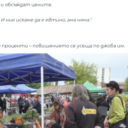
чи обсъждат цените.
И ние искаме да е евтино, ама няма."
 проценти – повишението се усеща по джоба им.