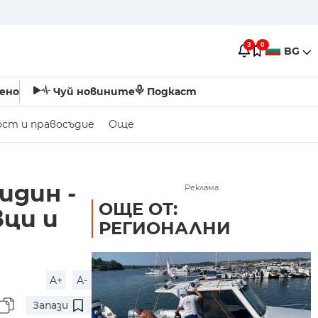
3
0
BG
ено
Чуй новините
Подкаст
ост и правосъдие
Още
идин -
Реклама
ОЩЕ ОТ:
вци и
РЕГИОНАЛНИ
A+
A-
Запази