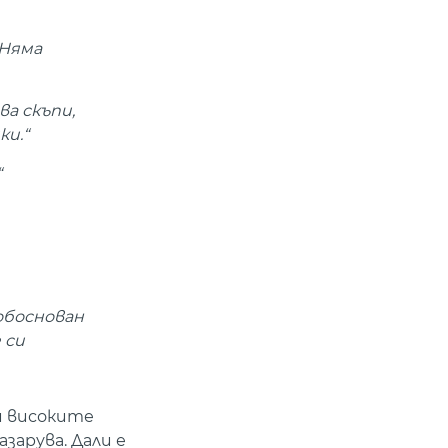
 Няма
ва скъпи,
ки.“
“
обоснован
 си
ди високите
зарува. Дали е