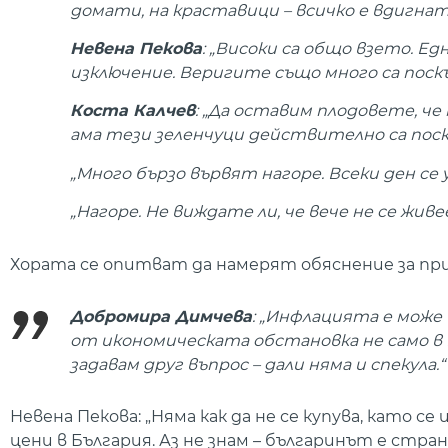
домати, на краставици – всичко е вдигнат
Невена Пекова
: „Високи са общо взето. Едн
изключение. Веригите също много са поскъп
Коста Калчев
: „Да оставим плодовете, че
ама тези зеленчуци действително са поскъ
„Много бързо вървят нагоре. Всеки ден се
„Нагоре. Не виждате ли, че вече не се живее
Хората се опитват да намерят обяснение за пр
Добромира Димчева
: „Инфлацията е може
от икономическата обстановка не само в Б
задавам друг въпрос – дали няма и спекула.“
Невена Пекова: „Няма как да не се купува, като 
цени в България. Аз не знам – българинът е стран