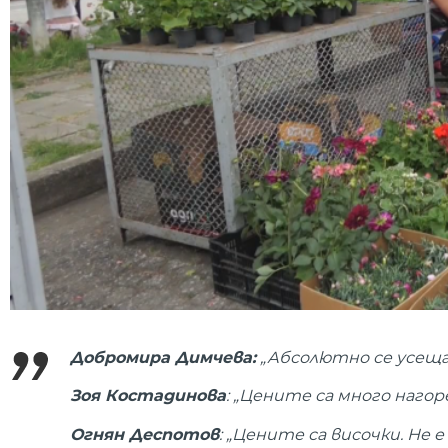
Добромира Димчева:
„Абсолютно се усеща 
Зоя Костадинова
: „Цените са много нагор
Огнян Деспотов
: „Цените са височки. Не 