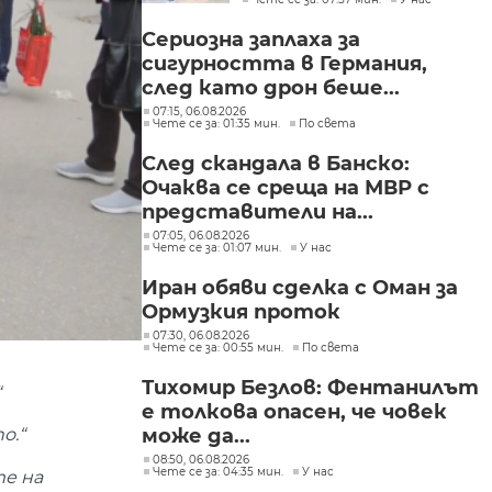
законодателство не
могат да се правят
Сериозна заплаха за
през бюджета
сигурността в Германия,
след като дрон беше...
07:15, 06.08.2026
Чете се за: 01:35 мин.
По света
След скандала в Банско:
Очаква се среща на МВР с
представители на...
07:05, 06.08.2026
Чете се за: 01:07 мин.
У нас
Иран обяви сделка с Оман за
Ормузкия проток
07:30, 06.08.2026
Чете се за: 00:55 мин.
По света
Тихомир Безлов: Фентанилът
“
е толкова опасен, че човек
може да...
о.“
08:50, 06.08.2026
Чете се за: 04:35 мин.
У нас
те на