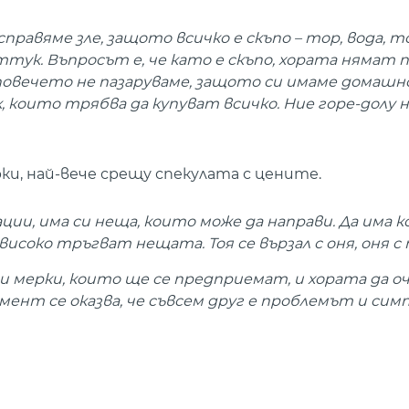
 справяме зле, защото всичко е скъпо – тор, вода, т
ттук. Въпросът е, че като е скъпо, хората нямат п
, повечето не пазаруваме, защото си имаме домашн
, които трябва да купуват всичко. Ние горе-долу н
и, най-вече срещу спекулата с цените.
ации, има си неща, които може да направи. Да има 
исоко тръгват нещата. Тоя се вързал с оня, оня с 
ни мерки, които ще се предприемат, и хората да о
омент се оказва, че съвсем друг е проблемът и си