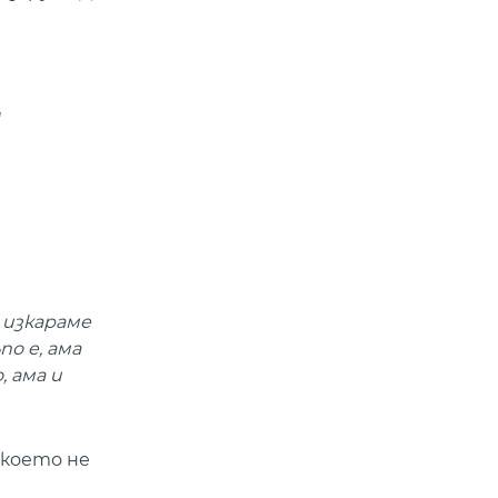
 изкараме
по е, ама
, ама и
 което не