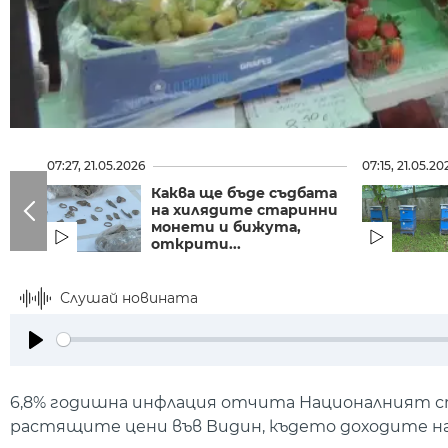
07:27, 21.05.2026
07:15, 21.05.20
Каква ще бъде съдбата
на хилядите старинни
монети и бижута,
открити...
Слушай новината
Play
6,8% годишна инфлация отчита Националният ст
растящите цени във Видин, където доходите на