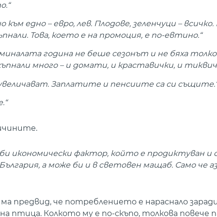
о.“
о към едно – евро, лев. Плодове, зеленчуци – всичко.
нали. Това, което е на промоция, е по-евтино.“
 миналата година не беше сезонът и не бяха толко
пнали много – и домати, и краставички, и тиквич
 увеличават. Заплатите и пенсиите са си същите.
.“
ичините.
 би икономически фактор, който е продиктуван и 
ългария, а може би и в световен мащаб. Само че аз
се има предвид, че потреблението е нараснало зара
на птица. Колкото му е по-скъпо, толкова повече па