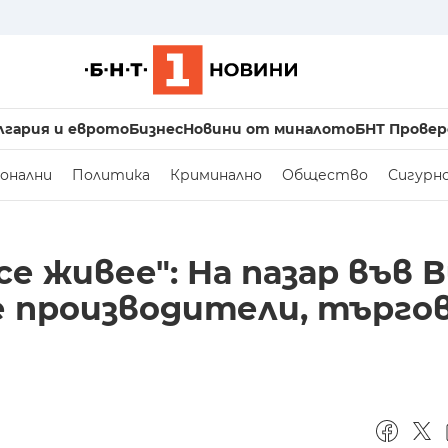
лгария и еврото
Бизнес
Новини от миналото
БНТ Провер
онални
Политика
Криминално
Общество
Сигурн
се живее": На пазар във В
е производители, търго