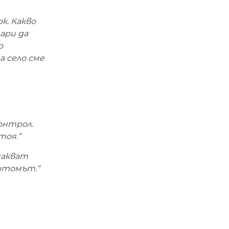
ок. Какво
ари да
о
а село сме
контрол.
тоя.“
чакват
мптомът.“