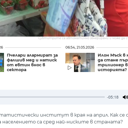
Субтитрите са автоматично генерирани и може да 
26
06:54, 21.05.2026
Пчелари алармират за
Илон Мъск в 
фалшив мед и натиск
да стане пъ
от евтин внос в
трилионер в
сектора
историята?
-05:18
M
атистически институт в края на април. Как се 
 населението са сред най-ниските в страната?