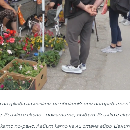
по джоба на малкия, на обикновения потребител.
е. Всичко е скъпо – доматите, хлябът. Всичко е скъп
е като по-рано. Левът като че ли стана евро. Цени