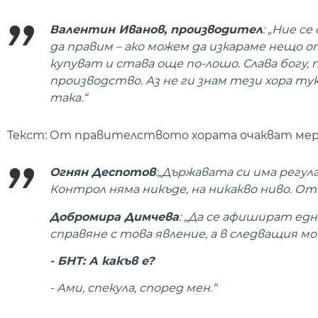
Валентин Иванов, производител
: „Ние се
да правим – ако можем да изкараме нещо о
купуват и става още по-лошо. Слава богу
производство. Аз не ги знам тези хора тук
така.“
Текст: От правителството хората очакват мерк
Огнян Деспотов
:„Държавата си има регул
Контрол няма никъде, на никакво ниво. Отв
Добромира Димчева
: „Да се афишират ед
справяне с това явление, а в следващия м
- БНТ: А какъв е?
- Ами, спекула, според мен.“