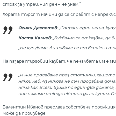
страх за утрешния ден – не знам.“
Хората търсят начини да се справят с непрек
Огнян Деспотов
: „Спираш едни неща, куп
Коста Калчев
: „Буквално се отказвам, да в
„Не купуваме. Лишаваме се от всичко и тов
На пазара търговци казват, че печалбата им е 
„И ние продаваме през стотинки, защото 
някой лев. Аз никога не съм продавала домат
няма как. Всеки взима по един-два домата, 
ние нямаме откъде евтино да го купим. От
Валентин Иванов предлага собствена продукция,
може да произведе.