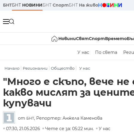
БНТ
БНТ
НОВИНИ
БНТ
Спорт
БНТ
На живо
Новини
Свят
Спорт
Времето
Бъ
У нас
По света
Реги
Начало
Регионални
Общество
У нас
"Много е скъпо, вече не 
какво мислят за ценит
купувачи
от
, Репортер: Анжела Каменова
БНТ
07:30, 21.05.2026
Чете се за: 05:22 мин.
У нас