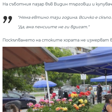
На съботния пазар във Видин търговци и купува
"Няма евтино тази година. Всичко е скъпо. 
"Да, ама пенсиите не ги вдигат.“
Поскъпването на стоките хората не измерват в