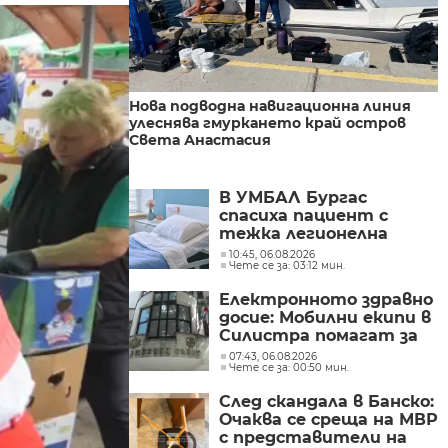
Нова подводна навигационна линия
улеснява гмуркането край остров
Света Анастасия
В УМБАЛ Бургас
спасиха пациент с
тежка легионелна
инфекция
10:45, 06.08.2026
Чете се за: 03:12 мин.
Електронното здравно
досие: Мобилни екипи в
Силистра помагат за
активиране на
07:43, 06.08.2026
Чете се за: 00:50 мин.
„еЗДРАВЕ“
След скандала в Банско:
Очаква се среща на МВР
с представители на