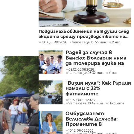
Повдигнаха обвинения на 8 души след
акцията срещу производството на...
10:56, 06.08.2026
Чете се за: 01:55 мин.
У нас
Радев за случая в
Банско: България няма
да толерира езика на
омразата
09:12, 06.08.2026
Чете се за: 03:32 мин.
У нас
"Визия нула": Как Гърция
намали с 22%
фаталните
катастрофи по
09:59, 06.08.2026
Чете се за: 10:42 мин.
По света
пътищата в страната
Омбудсманът
Велислава Делчева:
Промените в
трудовото
10:18, 06.08.2026
Чете се за: 07:57 мин.
У нас