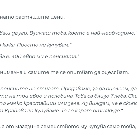
ъснато растящите цени.
уваш други. Взимаш това, което е най-необходимо.“
и кажа. Просто не купувам.“
а е. 400 евро ми е пенсията.“
минимална и самите те се опитват да оцеляват.
пенсиите не стигат. Продаваме, за да оцелеем, да
и на три евро и половина. Това са близо 7 лева. Скъ
по малко краставици или зеле. Аз виждам, че е скъпо
 Крайова го купуваме. Те го карат отнякъде.“
 а от магазина семейството му купува само това,