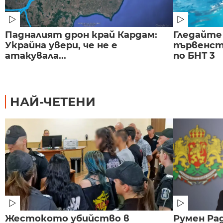
Падналият дрон край Кардам:
Гледайте
Украйна увери, че не е
първенст
атакувала...
по БНТ 3
НАЙ-ЧЕТЕНИ
Жестокото убийство в
Румен Рад