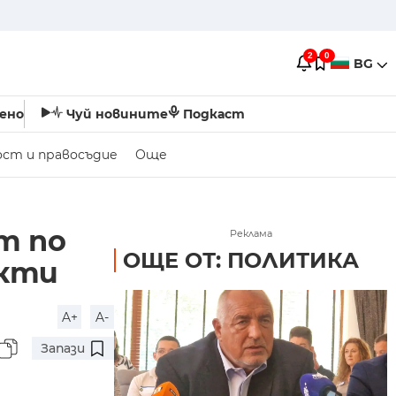
2
0
BG
ено
Чуй новините
Подкаст
ост и правосъдие
Още
т по
Реклама
ОЩЕ ОТ: ПОЛИТИКА
укти
A+
A-
Запази