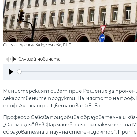
Снимка: Десислава Кулелиева, БНТ
Слушай новината
Play
Министерският съвет прие Решение за промени 
лекарствените продукти. На мястото на проф. Ил
проф. Александра Цветанова Савова.
Професор Савова придобива образователна и кв
„Фармация“ във Фармацевтичния факултет на Ме
образователна и научна степен „доктор“. Притеж