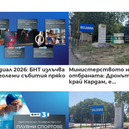
иал 2026: БНТ излъчва
Министерството н
големи събития пряко
отбраната: Дронът
край Кардам, е...