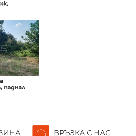
ож,
а
, паднал
ВИНА
ВРЪЗКА С НАС