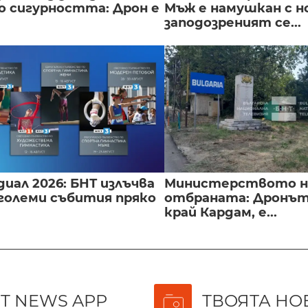
о сигурността: Дрон е
Мъж е намушкан с н
заподозреният се...
иал 2026: БНТ излъчва
Министерството н
големи събития пряко
отбраната: Дронът
край Кардам, е...
T NEWS APP
ТВОЯТА НО