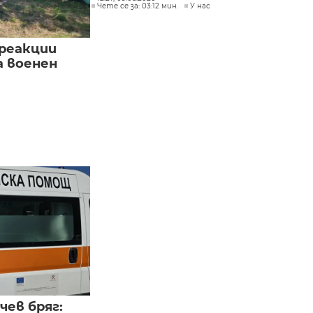
Чете се за: 03:12 мин.
У нас
реакции
а военен
чев бряг: