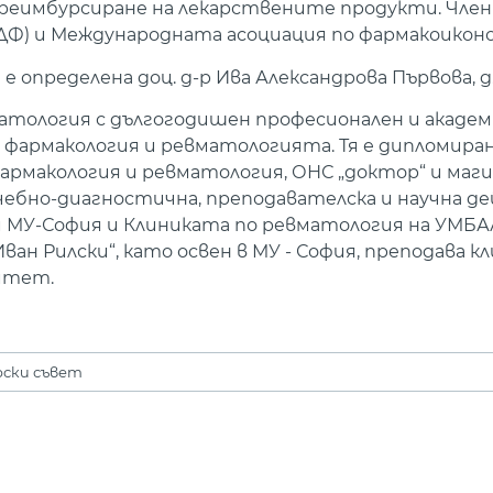
 реимбурсиране на лекарствените продукти. Член 
Ф) и Международната асоциация по фармакоиконом
е определена доц. д-р Ива Александрова Първова, д.
матология с дългогодишен професионален и акаде
армакология и ревматологията. Тя е дипломиран 
фармакология и ревматология, ОНС „доктор“ и ма
ебно-диагностична, преподавателска и научна д
 МУ-София и Клиниката по ревматология на УМБА
Иван Рилски“, като освен в МУ - София, преподава к
итет.
ски съвет