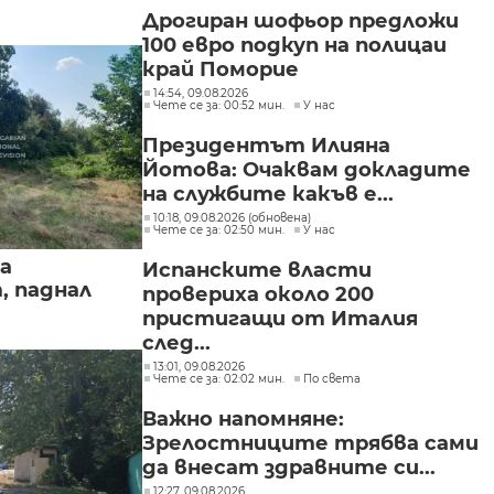
Дрогиран шофьор предложи
100 евро подкуп на полицаи
край Поморие
14:54, 09.08.2026
Чете се за: 00:52 мин.
У нас
Президентът Илияна
Йотова: Очаквам докладите
на службите какъв е...
10:18, 09.08.2026 (обновена)
Чете се за: 02:50 мин.
У нас
а
Испанските власти
, паднал
провериха около 200
пристигащи от Италия
след...
13:01, 09.08.2026
Чете се за: 02:02 мин.
По света
Важно напомняне:
Зрелостниците трябва сами
да внесат здравните си...
12:27, 09.08.2026