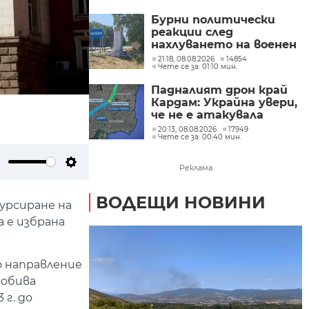
от трети страни
Бурни политически
реакции след
нахлуването на военен
дрон във въздушното
21:18, 08.08.2026
14854
Чете се за: 01:10 мин.
ни пространство
(ОБЗОР)
Падналият дрон край
Кардам: Украйна увери,
че не е атакувала
умишлено България и
20:13, 08.08.2026
17949
Чете се за: 00:40 мин.
обеща разследване
Реклама
ute
Settings
ВОДЕЩИ НОВИНИ
урсиране на
 е избрана
о направление
добива
г. до