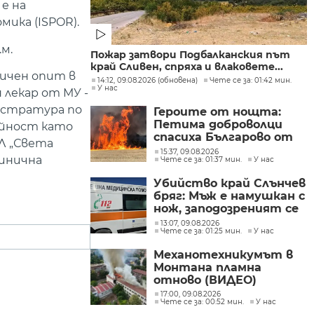
е на
ика (ISPOR).
м.
Пожар затвори Подбалканския път
край Сливен, спряха и влаковете...
мичен опит в
14:12, 09.08.2026 (обновена)
Чете се за: 01:42 мин.
У нас
лекар от МУ -
гистратура по
Героите от нощта:
Петима доброволци
ейност като
спасиха Българово от
Л „Света
огнен капан
15:37, 09.08.2026
линична
Чете се за: 01:37 мин.
У нас
Убийство край Слънчев
бряг: Мъж е намушкан с
нож, заподозреният се
опитал да избяга
13:07, 09.08.2026
Чете се за: 01:25 мин.
У нас
Механотехникумът в
Монтана пламна
отново (ВИДЕО)
17:00, 09.08.2026
Чете се за: 00:52 мин.
У нас