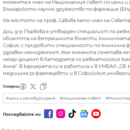
момента е член на Националния съвет по цени и
Българското научно дружество по фармация (БНД
На мястото на проф. Савова като член на Съвета 
Доц. д-р Първова е утвърден специалист по рев
областта на вътрешните болести, клиничната ф
София, с придобити специалности по клинична 
здравен мениджмънт. Към момента съчетава леч
лекар-доцент в Катедрата по ревматология към
Анна“. В кариерата си е работила и в УМБАЛ „Св. 
медицина за фармацевти и в Софийския универс
Сподели
#цени и реимбурсиране
#Национален съвет
#Министер
Последвайте ни