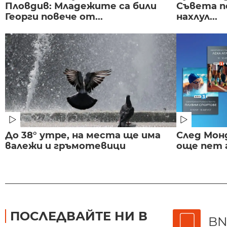
Пловдив: Младежите са били
Съвета п
Георги повече от...
нахлул...
До 38° утре, на места ще има
След Монд
валежи и гръмотевици
още пет 
ПОСЛЕДВАЙТЕ НИ В
BN