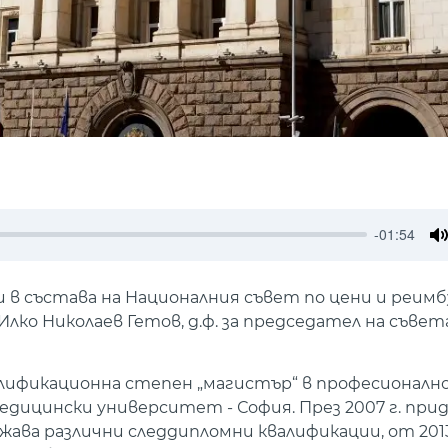
-01:54
M
в състава на Националния съвет по цени и реимб
ко Николаев Гетов, д.ф. за председател на съвета
алификационна степен „магистър“ в професионалн
дицински университет - София. През 2007 г. при
ава различни следдипломни квалификации, от 2013 