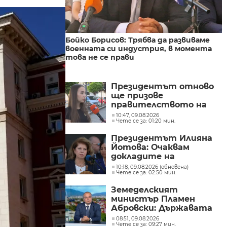
Бойко Борисов: Трябва да развиваме
военната си индустрия, в момента
това не се прави
Президентът отново
ще призове
правителството на
Северна Македония да
10:47, 09.08.2026
Чете се за: 01:20 мин.
съдейства за
лечението на Ива
Президентът Илияна
Михайлова
Йотова: Очаквам
докладите на
службите какъв е
10:18, 09.08.2026 (обновена)
Чете се за: 02:50 мин.
дронът и каква е била
неговата роля
Земеделският
министър Пламен
Абровски: Държавата
трябва да засили
08:51, 09.08.2026
Чете се за: 09:27 мин.
контрола върху вноса