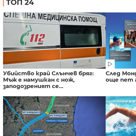
ТОП 24
Убийство край Слънчев бряг:
След Монд
Мъж е намушкан с нож,
още пет 
заподозреният се...