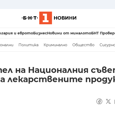
лгария и еврото
Бизнес
Новини от миналото
БНТ Провер
онални
Политика
Криминално
Общество
Сигурн
тел на Националния съве
на лекарствените прод