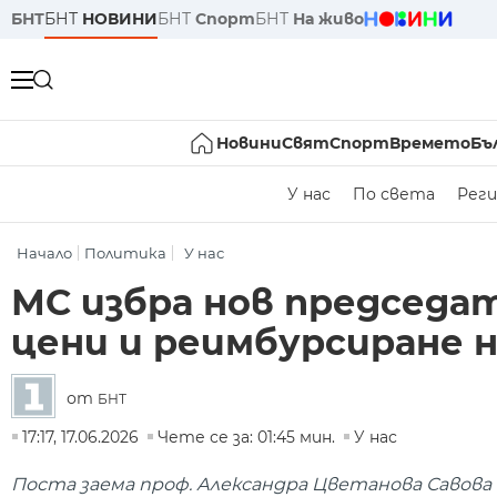
БНТ
БНТ
НОВИНИ
БНТ
Спорт
БНТ
На живо
Новини
Свят
Спорт
Времето
Бъ
У нас
По света
Реги
Начало
Политика
У нас
МС избра нов председа
цени и реимбурсиране 
от
БНТ
17:17, 17.06.2026
Чете се за: 01:45 мин.
У нас
Поста заема проф. Александра Цветанова Савова