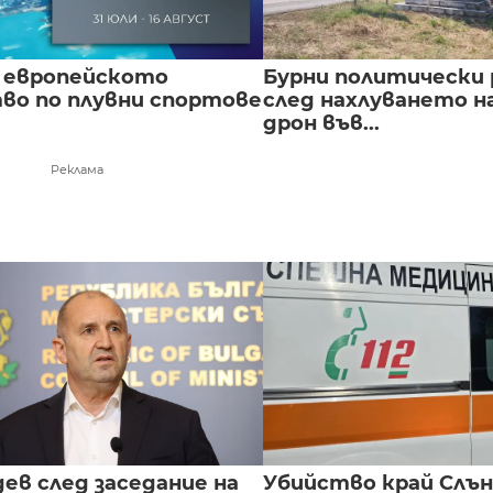
 европейското
Бурни политически 
во по плувни спортове
след нахлуването н
дрон във...
Реклама
ев след заседание на
Убийство край Слън