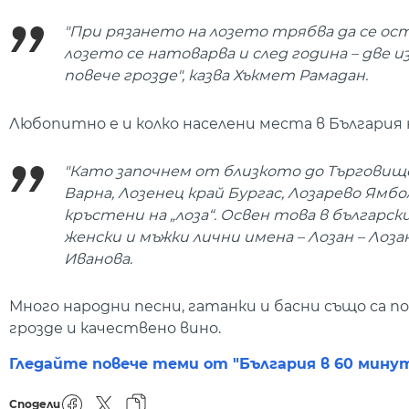
"При рязането на лозето трябва да се ост
лозето се натоварва и след година – две из
повече грозде", казва Хъкмет Рамадан.
Любопитно е и колко населени места в България 
"Като започнем от близкото до Търговище 
Варна, Лозенец край Бургас, Лозарево Ямбо
кръстени на „лоза“. Освен това в българ
женски и мъжки лични имена – Лозан – Лозана
Иванова.
Много народни песни, гатанки и басни също са по
грозде и качествено вино.
Гледайте повече теми от "България в 60 мину
Сподели