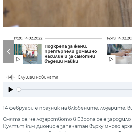
17:20, 14.02.2022
14:49, 14.02.2
Подкрепа за жени,
претърпели домашно
насилие и за самотни
бъдещи майки
Слушай новината
Play
14 февруари е празник на влюбените, лозарите, 
Смята се, че лозарството в Европа се е зародило
Култът към Дионис е запечатан върху много арх