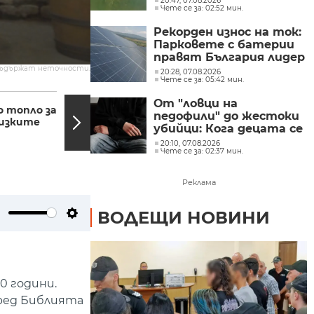
20:47, 07.08.2026
Чете се за: 02:52 мин.
Рекорден износ на ток:
Парковете с батерии
правят България лидер
на пазара
съдържат неточности.
20:28, 07.08.2026
Чете се за: 05:42 мин.
12:13, 14.02.2022
12:12,
От "ловци на
о топло за
Огромни дупки зеят на
педофили" до жестоки
лизките
пътя към Южната
убийци: Кога децата се
промишлена зона във
превръщат в
20:10, 07.08.2026
Варна
Чете се за: 02:37 мин.
насилници?
Реклама
ВОДЕЩИ НОВИНИ
ute
Settings
0 години.
оред Библията