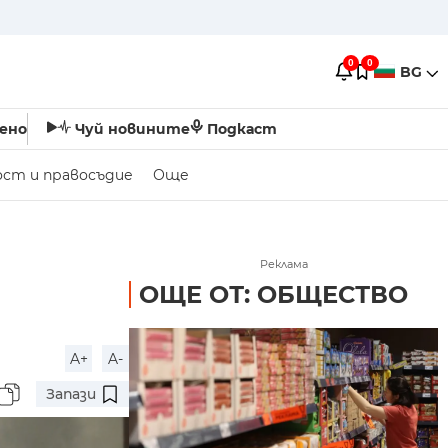
0
0
BG
ено
Чуй новините
Подкаст
ост и правосъдие
Още
Реклама
ОЩЕ ОТ: ОБЩЕСТВО
A+
A-
Запази