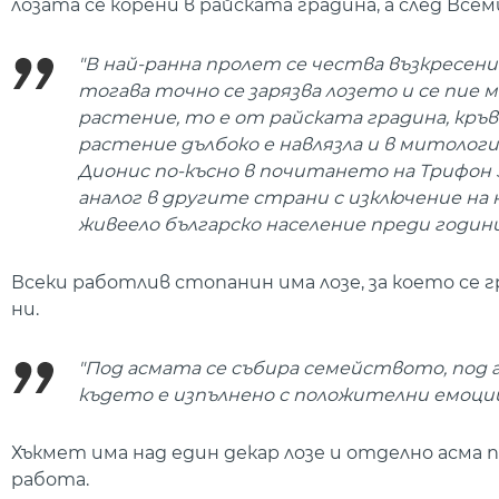
лозата се корени в райската градина, а след Все
"В най-ранна пролет се чества възкресен
тогава точно се зарязва лозето и се пие
растение, то е от райската градина, кръ
растение дълбоко е навлязла и в митологи
Дионис по-късно в почитането на Трифон 
аналог в другите страни с изключение на 
живеело българско население преди години"
Всеки работлив стопанин има лозе, за което се 
ни.
"Под асмата се събира семейството, под
където е изпълнено с положителни емоции 
Хъкмет има над един декар лозе и отделно асма п
работа.