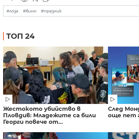
#лоза
#вино
#празник
ТОП 24
Жестокото убийство в
След Монд
Пловдив: Младежите са били
още пет 
Георги повече от...