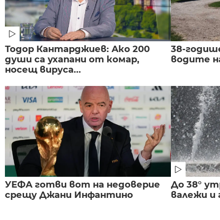
Тодор Кантарджиев: Ако 200
38-годиш
души са ухапани от комар,
водите н
носещ вируса...
УЕФА готви вот на недоверие
До 38° ут
срещу Джани Инфантино
валежи и