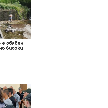
е е обявен
но високи