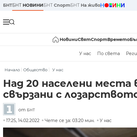
БНТ
БНТ
НОВИНИ
БНТ
Спорт
БНТ
На живо
Новини
Свят
Спорт
Времето
Бъ
У нас
По света
Реги
Начало
Общество
У нас
Над 20 населени места 
свързани с лозарствот
от
БНТ
17:25, 14.02.2022
Чете се за: 03:20 мин.
У нас