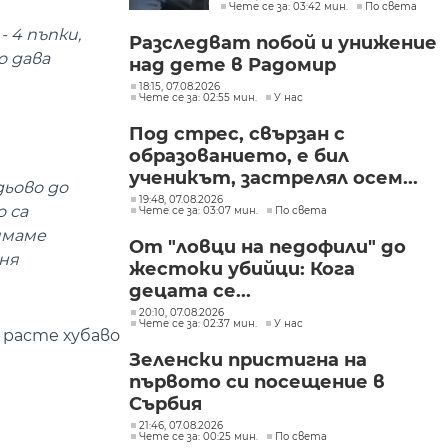
Чете се за: 03:42 мин.
По света
в България
 4 пъпки,
Разследват побой и унижение
о дава
над дете в Радомир
18:15, 07.08.2026
Чете се за: 02:55 мин.
У нас
Под стрес, свързан с
образованието, е бил
ученикът, застрелял осем...
дьово до
19:48, 07.08.2026
о са
Чете се за: 03:07 мин.
По света
имаме
От "ловци на педофили" до
оня
жестоки убийци: Кога
децата се...
20:10, 07.08.2026
Чете се за: 02:37 мин.
У нас
 расте хубаво
Зеленски пристигна на
първото си посещение в
Сърбия
21:46, 07.08.2026
Чете се за: 00:25 мин.
По света