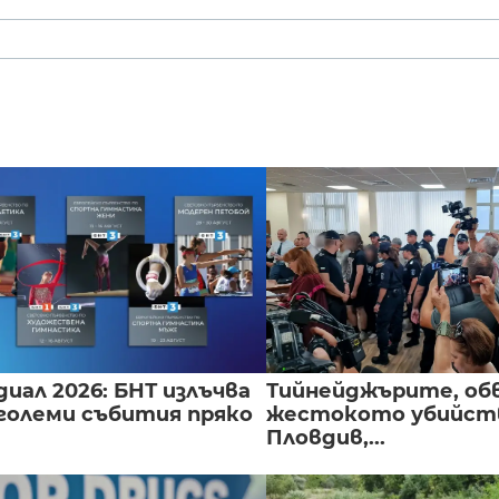
иал 2026: БНТ излъчва
Тийнейджърите, об
големи събития пряко
жестокото убийств
Пловдив,...