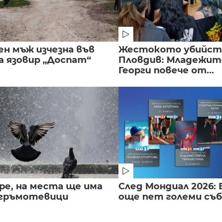
ен мъж изчезна във
Жестокото убийст
а язовир „Доспат“
Пловдив: Младежите
Георги повече от...
ре, на места ще има
След Мондиал 2026: 
 гръмотевици
още пет големи съ