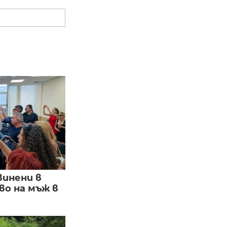
винени в
о на мъж в