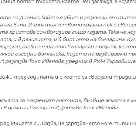
мирния потоп първото, което Ной засажда, е лозата
ието на Дионис, който е убит и разкъсан от тита
 много вино. В християнството лозата пък е свеще
вта Христова символизира също лозата. Така че ло
ята, и в религията, и в битието на българина. К
Зарезан, това е типично български празник, който
някои съседни балкански, където по разбираеми пр
, разказва Тоня Иванова, уредник в РИМ Търговище
грижи през годината и с което са свързани тради
 асмата се посрещат гостите, въобще асмата е 
в дома на българина", допълва Тоня Иванова.
ред къщата си. Казва, че зарязването му е типичн