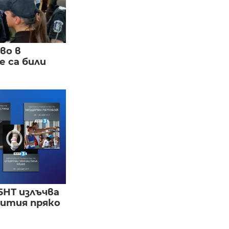
во в
 са били
БНТ излъчва
бития пряко