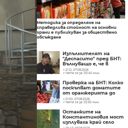
Методика за определяне на
справедлива стойност на основни
храни е публикуван за обществено
обсъждане
Изпълнителят на
"Деспасито" пред БНТ:
Вълнуващо е, че в
България хората пеят
21:12, 07.08.2026
Чете се за: 00:40 мин.
и танцуват на моите
песни
Проверка на БНТ: Колко
поскъпват доматите
от оранжерията до
магазина?
21:00, 07.08.2026
Чете се за: 02:50 мин.
Останките на
Константиновия мост
изплуваха край село
Гиген