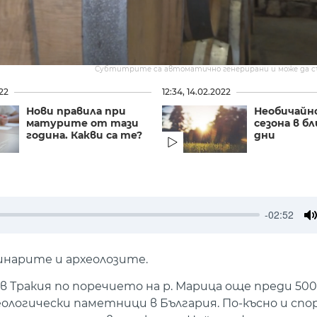
Субтитрите са автоматично генерирани и може да 
022
12:34, 14.02.2022
Нови правила при
Необичайн
матурите от тази
сезона в б
година. Какви са те?
дни
-02:52
M
винарите и археолозите.
 в Тракия по поречието на р. Марица още преди 500
еологически паметници в България. По-късно и сп