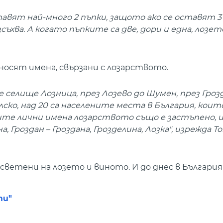
авят най-много 2 пъпки, защото ако се оставят 3 -
съхва. А когато пъпките са две, дори и една, лозет
носят имена, свързани с лозарството.
селище Лозница, през Лозево до Шумен, през Гроз
лско, над 20 са населените места в България, коит
ските лични имена лозарството също е застъпено, 
, Гроздан – Гроздана, Грозделина, Лозка", изрежда Т
светени на лозето и виното. И до днес в България
ти"