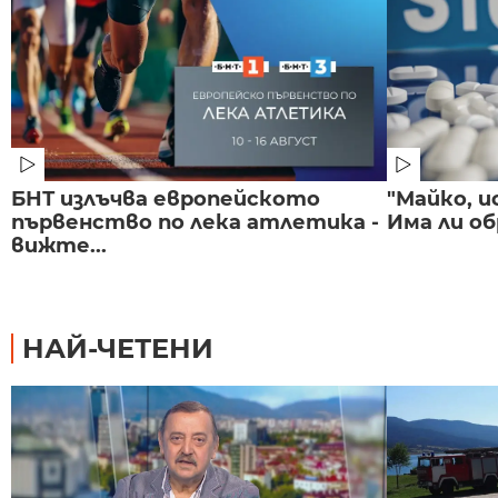
БНТ излъчва европейското
"Майко, и
първенство по лека атлетика -
Има ли об
вижте...
НАЙ-ЧЕТЕНИ