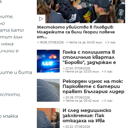
.
ните,
но
Жестокото убийство в Пловдив:
зата като
Младежите са били Георги повече
ултът към
от...
18:08, 07.08.2026
Чете се за: 04:55 мин.
У нас
 няма
ичини е
Гонка с полицията в
столичния квартал
.
"Борово", задържан е
мъж, у когото са
22:50, 07.08.2026
Чете се за: 02:05 мин.
У нас
циите и бита
намерени 460 000 евро
Рекорден износ на ток:
Парковете с батерии
правят България лидер
мястото,
на пазара
20:28, 07.08.2026
Чете се за: 05:42 мин.
У нас
И след медицинско
заключение: Пак
о мъжка
отказаха на Ива
Михайлова да се лекува
20:22, 07.08.2026