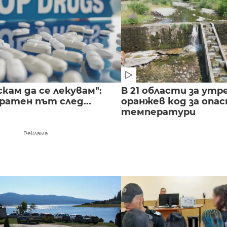
скам да се лекувам":
В 21 области за утр
ратен път след...
оранжев код за опас
температури
Реклама