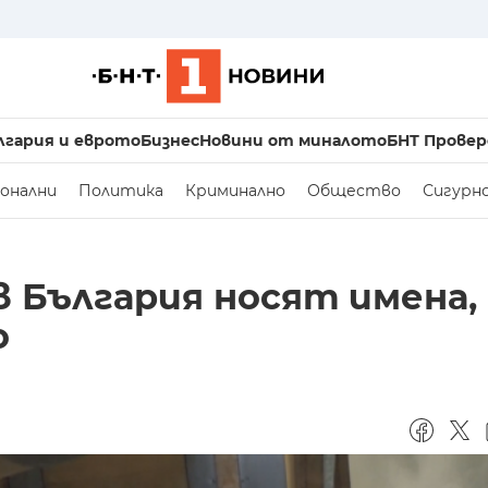
лгария и еврото
Бизнес
Новини от миналото
БНТ Провер
онални
Политика
Криминално
Общество
Сигурн
в България носят имена,
о