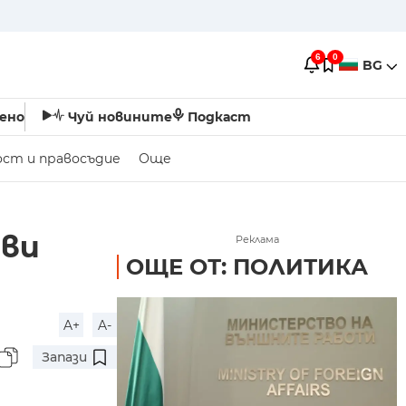
6
0
BG
ено
Чуй новините
Подкаст
ост и правосъдие
Още
ови
Реклама
ОЩЕ ОТ: ПОЛИТИКА
A+
A-
Запази