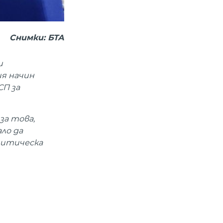
Снимки: БТА
и
ия начин
СП за
за това,
ло да
олитическа