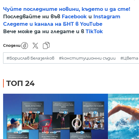
Чуйте последните новини, където и да сте!
Последвайте ни във
Facebook
и
Instagram
Следете и канала на БНТ в YouTube
Вече може да ни гледате и в
TikTok
Сподели
#Борислав Белазелков
#конституционни съдии
#Цвета 
ТОП 24