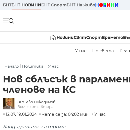
БНТ
БНТ
НОВИНИ
БНТ
Спорт
БНТ
На живо
Новини
Свят
Спорт
Времето
Бъ
У нас
По света
Реги
Начало
Политика
У нас
Нов сблъсък в парламен
членове на КС
от
Иво Никодимов
Всичко от автора
12:07, 19.01.2024
Чете се за: 04:02 мин.
У нас
Кандидатите са трима