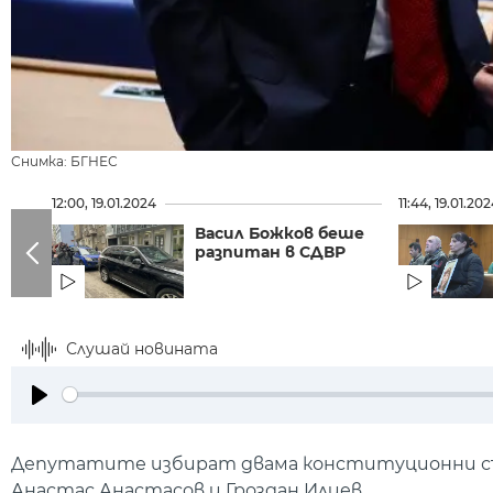
Снимка: БГНЕС
12:00, 19.01.2024
11:44, 19.01.20
Васил Божков беше
разпитан в СДВР
Слушай новината
Play
Депутатите избират двама конституционни съд
Анастас Анастасов и Гроздан Илиев.