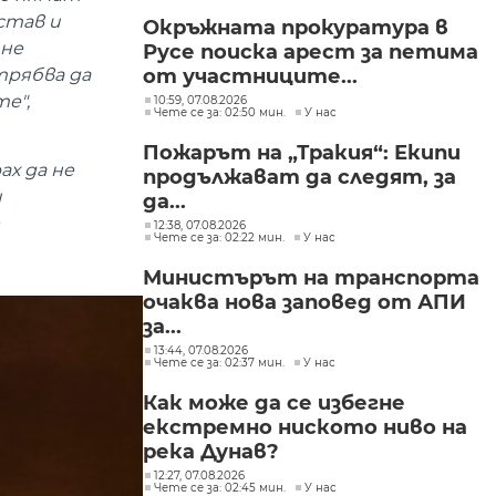
став и
Окръжната прокуратура в
 не
Русе поиска арест за петима
трябва да
от участниците...
е",
10:59, 07.08.2026
Чете се за: 02:50 мин.
У нас
Пожарът на „Тракия“: Екипи
ах да не
продължават да следят, за
и
да...
12:38, 07.08.2026
Чете се за: 02:22 мин.
У нас
Министърът на транспорта
очаква нова заповед от АПИ
за...
13:44, 07.08.2026
Чете се за: 02:37 мин.
У нас
Как може да се избегне
екстремно ниското ниво на
река Дунав?
12:27, 07.08.2026
Чете се за: 02:45 мин.
У нас