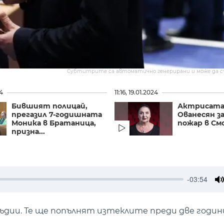
Субтитрите са автоматично генерирани и може да 
24
11:16, 19.01.2024
Бившият полицай,
Актрисата
прегазил 7-годишната
Ованесян з
Моника в Братаница,
пожар в См
призна...
-03:54
M
ии. Те ще попълнят изтеклите преди две годин