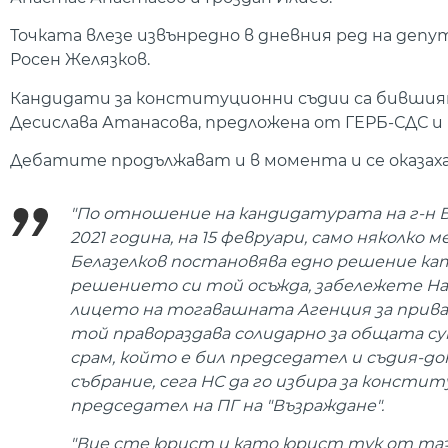
Точката влезе извънредно в дневния ред на деп
Росен Желязков.
Кандидати за конституционни съдии са бившият
Десислава Атанасова, предложена от ГЕРБ-СДС и 
Дебатите продължават и в момента и се оказаха
"По отношение на кандидатурата на г-н Бе
2021 година, на 15 февруари, само няколко
Белазелков постановява едно решение кат
решението си той осъжда, забележете На
лицето на тогавашната Агенция за прива
той правораздава солидарно за общата сум
срам, който е бил председател и съдия-до
събрание, сега НС да го избира за консти
председател на ПГ на "Възраждане".
"Вие сте юрист и като юрист тук от та