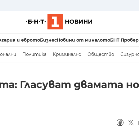
лгария и еврото
Бизнес
Новини от миналото
БНТ Провер
онални
Политика
Криминално
Общество
Сигурн
та: Гласуват двамата н