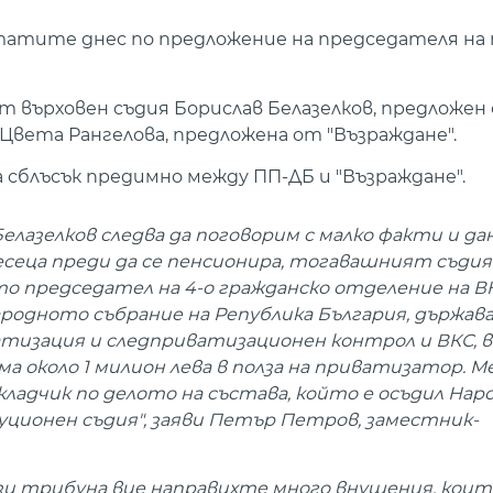
утатите днес по предложение на председателя на
 върховен съдия Борислав Белазелков, предложен
Цвета Рангелова, предложена от "Възраждане".
 сблъсък предимно между ПП-ДБ и "Възраждане".
лазелков следва да поговорим с малко факти и дан
 месеца преди да се пенсионира, тогавашният съдия
о председател на 4-о гражданско отделение на ВК
родното събрание на Република България, държав
тизация и следприватизационен контрол и ВКС, 
а около 1 милион лева в полза на приватизатор. М
кладчик по делото на състава, който е осъдил На
туционен съдия", заяви Петър Петров, заместник-
зи трибуна вие направихте много внушения, кои