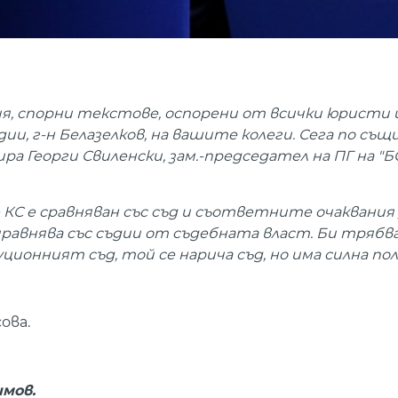
я, спорни текстове, оспорени от всички юристи 
, г-н Белазелков, на вашите колеги. Сега по същ
а Георги Свиленски, зам.-председател на ПГ на "Б
че КС е сравняван със съд и съответните очаквания 
авнява със съдии от съдебната власт. Би трябва
уционният съд, той се нарича съд, но има силна п
ова.
мов.