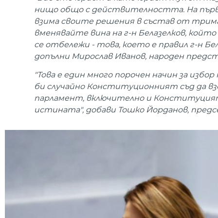
нищо общо с действителността. На първо 
взима своите решения в състав от трима с
вменявайте вина на г-н Белазелков, който
се отбележи - това, което е правил г-н Бе
допълни Мирослав Иванов, народен предст
"Това е един много порочен начин за избо
би случайно Конституционният съд да вз
парламент, включително и Конституцият
истината", добави Тошко Йорданов, предсе