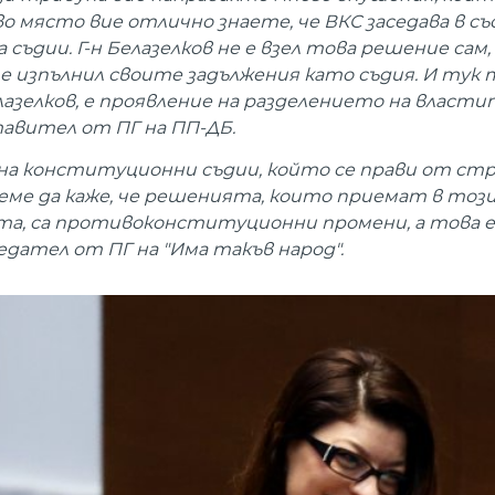
място вие отлично знаете, че ВКС заседава в съ
ъдии. Г-н Белазелков не е взел това решение сам,
 е изпълнил своите задължения като съдия. И тук 
лазелков, е проявление на разделението на властит
авител от ПГ на ПП-ДБ.
р на конституционни съдии, който се прави от стр
еме да каже, че решенията, които приемат в тоз
а, са противоконституционни промени, а това е
дател от ПГ на "Има такъв народ".