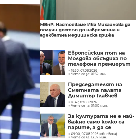
МВнР: Настояваме Ива Михаилова да
получи достъп до навременна и
адекватна медицинска грижа
Европейския път на
Молдова обсъдиха по
телефона премиерът
Радев и молдовският
18:50, 07.08.2026
Чете се за: 01:32 мин.
му колега Тофан
Председателят на
Сметната палата
Димитър Главчев
проверява служебния
16:47, 07.08.2026
Чете се за: 01:00 мин.
премиер Димитър
Главчев?
За културата не е най-
важно само колко са
парите, а да се
изплащат навреме,
09:00, 07.08.2026 (обновена)
Чете се за: 13:57 мин.
заяви министър Евтим