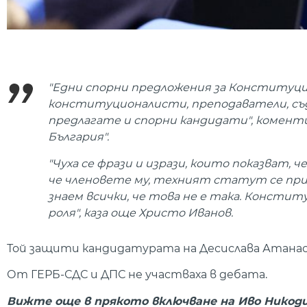
"Едни спорни предложения за Конституци
конституционалисти, преподаватели, съдии
предлагате и спорни кандидати", коментир
България".
"Чуха се фрази и изрази, които показват, 
че членовете му, техният статут се прир
знаем всички, че това не е така. Констит
роля", каза още Христо Иванов.
Той защити кандидатурата на Десислава Атанас
От ГЕРБ-СДС и ДПС не участваха в дебата.
Вижте още в прякото включване на Иво Никоди