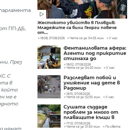
 парламента
Жестокото убийство в Пловдив:
Младежите са били Георги повече
 от ПП-ДБ,
от...
18:08, 07.08.2026
Чете се за: 04:55 мин.
У нас
Фентаниловата афера:
Агенти под прикритие
стигнаха до
ни. През
лабораторията във
18:02, 07.08.2026
Чете се за: 04:20 мин.
У нас
„Факултета“
С. С
Разследват побой и
ата в
унижение над дете в
Радомир
в който
18:15, 07.08.2026
ен ме е
Чете се за: 02:55 мин.
У нас
родното
Сушата създаде
проблем за много от
плаващите къщи в
Нидерландия
17:10, 07.08.2026
Чете се за: 01:50 мин.
По света
то нямат