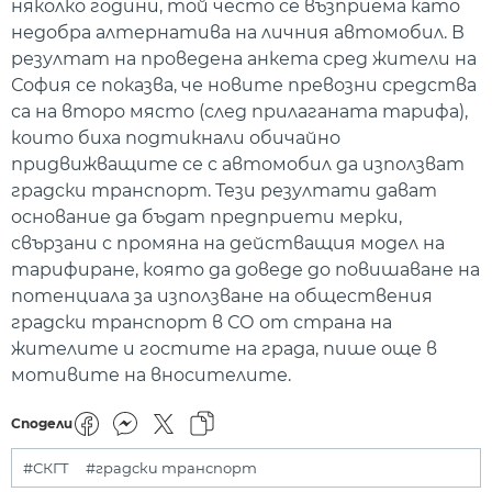
няколко години, той често се възприема като
недобра алтернатива на личния автомобил. В
резултат на проведена анкета сред жители на
София се показва, че новите превозни средства
са на второ място (след прилаганата тарифа),
които биха подтикнали обичайно
придвижващите се с автомобил да използват
градски транспорт. Тези резултати дават
основание да бъдат предприети мерки,
свързани с промяна на действащия модел на
тарифиране, която да доведе до повишаване на
потенциала за използване на обществения
градски транспорт в СО от страна на
жителите и гостите на града, пише още в
мотивите на вносителите.
Сподели
#СКГТ
#градски транспорт