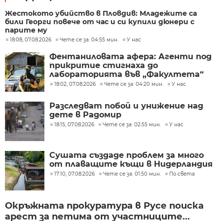
Жестокото убийство в Пловдив: Младежите са
били Георги повече от час и си купили дюнери с
парите му
18:08, 07.08.2026
Чете се за: 04:55 мин.
У нас
Фентаниловата афера: Агенти под
прикритие стигнаха до
лабораторията във „Факултета“
18:02, 07.08.2026
Чете се за: 04:20 мин.
У нас
Разследват побой и унижение над
дете в Радомир
18:15, 07.08.2026
Чете се за: 02:55 мин.
У нас
Сушата създаде проблем за много
от плаващите къщи в Нидерландия
17:10, 07.08.2026
Чете се за: 01:50 мин.
По света
Окръжната прокуратура в Русе поиска
арест за петима от участниците...