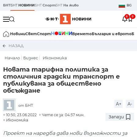
БНТ
БНТ
НОВИНИ
БНТ
Спорт
БНТ
На живо
BG
6
0
Новини
Свят
Спорт
Времето
България и еврото
Би
НАЗАД
Начало
Бизнес
Икономика
Новата тарифна политика за
столичния градски транспорт е
публикувана за обществено
обсъждане
A+
A-
БНТ
от
10:50, 23.06.2022
Чете се за: 04:57 мин.
Запази
Икономика
Проект на наредба дава нови възможности за