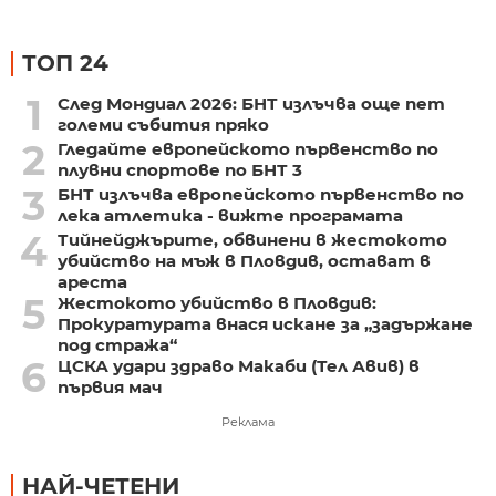
ТОП 24
1
След Мондиал 2026: БНТ излъчва още пет
големи събития пряко
2
Гледайте европейското първенство по
плувни спортове по БНТ 3
3
БНТ излъчва европейското първенство по
лека атлетика - вижте програмата
4
Тийнейджърите, обвинени в жестокото
убийство на мъж в Пловдив, остават в
ареста
5
Жестокото убийство в Пловдив:
Прокуратурата внася искане за „задържане
под стража“
6
ЦСКА удари здраво Макаби (Тел Авив) в
първия мач
Реклама
НАЙ-ЧЕТЕНИ