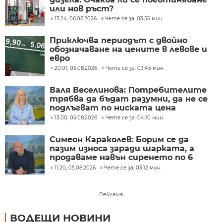
или нов ръст?
13:24, 06.08.2026
Чете се за: 03:55 мин.
Приключва периодът с двойно
обозначаване на цените в левове и
евро
20:01, 05.08.2026
Чете се за: 03:45 мин.
Валя Веселинова: Потребителите
трябва да бъдат разумни, да не се
подлъгват по ниската цена
13:00, 05.08.2026
Чете се за: 04:10 мин.
Симеон Караколев: Борим се да
пазим износа заради шарката, а
продаваме навън сиренето по 6
евро, тук го купуваме по 15-18 евро
11:20, 05.08.2026
Чете се за: 03:12 мин.
Реклама
ВОДЕЩИ НОВИНИ