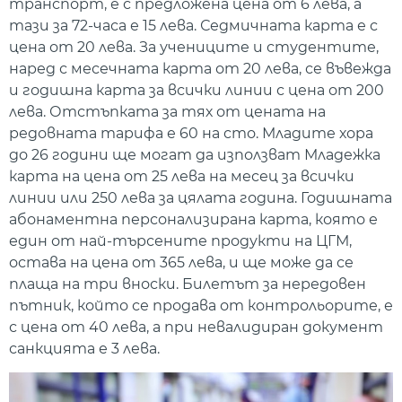
транспорт, е с предложена цена от 6 лева, а
тази за 72-часа е 15 лева. Седмичната карта е с
цена от 20 лева. За учениците и студентите,
наред с месечната карта от 20 лева, се въвежда
и годишна карта за всички линии с цена от 200
лева. Отстъпката за тях от цената на
редовната тарифа е 60 на сто. Младите хора
до 26 години ще могат да използват Младежка
карта на цена от 25 лева на месец за всички
линии или 250 лева за цялата година. Годишната
абонаментна персонализирана карта, която е
един от най-търсените продукти на ЦГМ,
остава на цена от 365 лева, и ще може да се
плаща на три вноски. Билетът за нередовен
пътник, който се продава от контрольорите, е
с цена от 40 лева, а при невалидиран документ
санкцията е 3 лева.