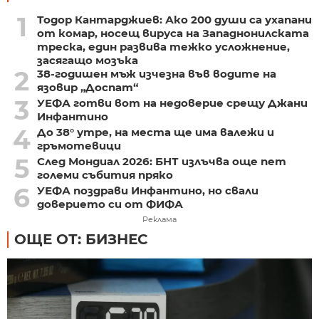
1
Тодор Кантарджиев: Ако 200 души са ухапани
от комар, носещ вируса на Западнонилската
треска, един развива тежко усложнение,
засягащо мозъка
2
38-годишен мъж изчезна във водите на
язовир „Доспат“
3
УЕФА готви вот на недоверие срещу Джани
Инфантино
4
До 38° утре, на места ще има валежи и
гръмотевици
5
След Мондиал 2026: БНТ излъчва още пет
големи събития пряко
6
УЕФА поздрави Инфантино, но свали
доверието си от ФИФА
Реклама
ОЩЕ ОТ: БИЗНЕС