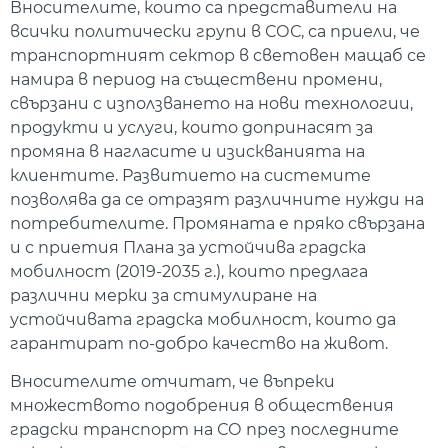
Вносителите, които са представители на
всички политически групи в СОС, са приели, че
транспортният сектор в световен мащаб се
намира в период на съществени промени,
свързани с използването на нови технологии,
продукти и услуги, които допринасят за
промяна в нагласите и изискванията на
клиентите. Развитието на системите
позволява да се отразят различните нужди на
потребителите. Промяната е пряко свързана
и с приетия Плана за устойчива градска
мобилност (2019-2035 г.), които предлага
различни мерки за стимулиране на
устойчивата градска мобилност, които да
гарантират по-добро качество на живот.
Вносителите отчитат, че въпреки
множеството подобрения в обществения
градски транспорт на СО през последните