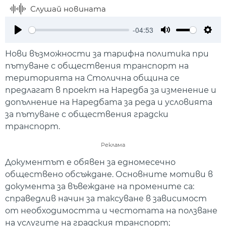
Слушай новината
-04:53
Play
Mute
Setti
Нови възможности за тарифна политика при
пътуване с обществения транспорт на
територията на Столична община се
предлагат в проект на Наредба за изменение и
допълнение на Наредбата за реда и условията
за пътуване с обществения градски
транспорт.
Реклама
Документът е обявен за едномесечно
обществено обсъждане. Основните мотиви в
документа за въвеждане на промените са:
справедлив начин за таксуване в зависимост
от необходимостта и честотата на ползване
на услугите на градския транспорт;