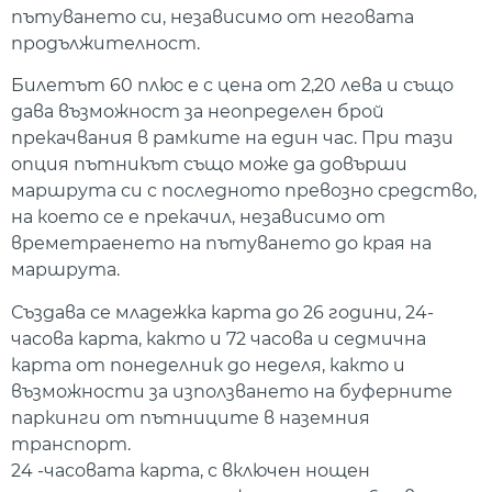
пътуването си, независимо от неговата
продължителност.
Билетът 60 плюс е с цена от 2,20 лева и също
дава възможност за неопределен брой
прекачвания в рамките на един час. При тази
опция пътникът също може да довърши
маршрута си с последното превозно средство,
на което се е прекачил, независимо от
времетраенето на пътуването до края на
маршрута.
Създава се младежка карта до 26 години, 24-
часова карта, както и 72 часова и седмична
карта от понеделник до неделя, както и
възможности за използването на буферните
паркинги от пътниците в наземния
транспорт.
24 -часовата карта, с включен нощен