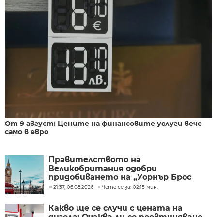
От 9 август: Цените на финансовите услуги вече
само в евро
Правителството на
Великобритания одобри
придобиването на „Уорнър Брос
Дискавъри“ от „Парамаунт“ за 110
21:37, 06.08.2026
Чете се за: 02:15 мин.
млрд. долара
Какво ще се случи с цената на
дизела: Очаква ли се поевтиняване