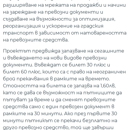
разширяване на мрежата на продажби и начини
на зареждане на превозни документи и
създаване на възможности за оптимизация,
реорганизация и ускорение на градския
транспорт в зависимост от натовареността
на превозните средства.
Проектът предвижда запазване на сегашните
и въвеждането на нови видове превозни
документи. Въвеждат се билет 30 плюс и
билет 60 плюс, които са с право на неограничен
брой прекачвания в рамките на времето.
Стойността на билета се запазва на 1,60лв,
като се дава се възможност на пътниците да
пътуват за време и да сменят превозните
средства само с един превозен документ в
рамките на 30 минути. Ако през първите 30
минути пътникът се прекачи безплатно на
друго превозно средство, той ще завърши