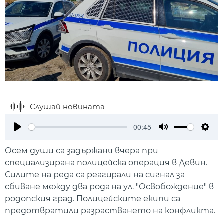
Слушай новината
-00:45
Play
Mute
Setti
Осем души са задържани вчера при
специализирана полицейска операция в Девин.
Силите на реда са реагирали на сигнал за
сбиване между два рода на ул. "Освобождение" в
родопския град. Полицейските екипи са
предотвратили разрастването на конфликта.