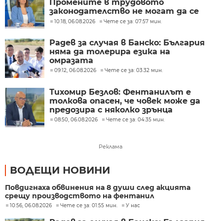
Промените в трудовото
законодателство не могат да се
правят през бюджета
10:18, 06.08.2026
Чете се за: 07:57 мин.
Радев за случая в Банско: България
няма да толерира езика на
омразата
09:12, 06.08.2026
Чете се за: 03:32 мин.
Тихомир Безлов: Фентанилът е
толкова опасен, че човек може да
предозира с няколко зрънца
08:50, 06.08.2026
Чете се за: 04:35 мин.
Реклама
ВОДЕЩИ НОВИНИ
Повдигнаха обвинения на 8 души след акцията
срещу производството на фентанил
10:56, 06.08.2026
Чете се за: 01:55 мин.
У нас