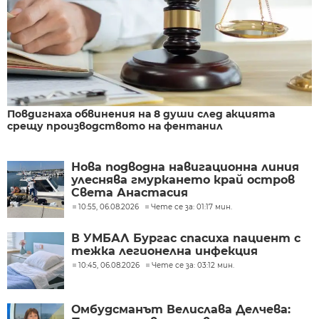
Повдигнаха обвинения на 8 души след акцията
срещу производството на фентанил
Нова подводна навигационна линия
улеснява гмуркането край остров
Света Анастасия
10:55, 06.08.2026
Чете се за: 01:17 мин.
В УМБАЛ Бургас спасиха пациент с
тежка легионелна инфекция
10:45, 06.08.2026
Чете се за: 03:12 мин.
Омбудсманът Велислава Делчева: