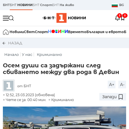
БНТ
БНТ
НОВИНИ
БНТ
Спорт
БНТ
На живо
BG
3
0
Новини
Свят
Спорт
Времето
България и еврото
Би
НАЗАД
Начало
У нас
Криминално
Осем души са задържани след
сбиването между два рода в Девин
A+
A-
БНТ
от
12:52, 23.03.2023 (обновена)
Запази
Чете се за: 00:40 мин.
Криминално