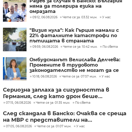
Радев за случая в Банско: България
няма да толерира езика на
омразата
09:12, 06.08.2026
Чете се за: 03:32 мин.
У нас
"Визия нула": Как Гърция намали с
22% фаталните катастрофи по
пътищата в страната
09:59, 06.08.2026
Чете се за: 10:42 мин.
По света
Омбудсманът Велислава Делчева:
Промените в трудовото
законодателство не могат да се
правят през бюджета
10:18, 06.08.2026
Чете се за: 07:57 мин.
У нас
Сериозна заплаха за сигурността в
Германия, след като дрон беше...
07:15, 06.08.2026
Чете се за: 01:35 мин.
По света
След скандала в Банско: Очаква се среща
на МВР с представители на...
07:05, 06.08.2026
Чете се за: 01:07 мин.
У нас