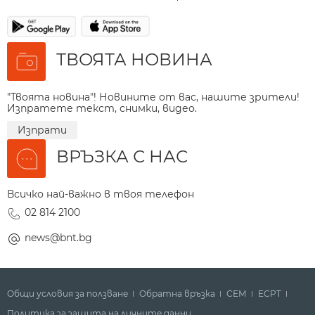
ТВОЯТА НОВИНА
"Твоята новина"! Новините от вас, нашите зрители!
Изпратете текст, снимки, видео.
Изпрати
ВРЪЗКА С НАС
Всичко най-важно в твоя телефон
02 814 2100
news@bnt.bg
Общи условия за ползване
Обратна връзка
СЕМ
ECPT
Политика за защита на личните данни