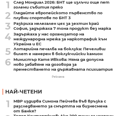
1
След Мондиал 2026: БНТ ще излъчи още пет
големи събития пряко
2
Гледайте европейското първенство по
плувни спортове по БНТ 3
3
Разкриха нелегален цех за зехтин край
София, задържаха 7 тона продукт без марка
4
Задържаха у нас организатор на
международна мрежа за наркотрафик към
Украйна и ЕС
5
Лотарийна печалба на боклука: Печеливш
билет е намерен в боклукчийски камион
6
Министър Катя Ивкова: Няма да допусна
ново забавяне на договора за
преместването на държавната психиатрия
Реклама
НАЙ-ЧЕТЕНИ
1
МВР издирва Симона Пейчева във връзка с
разследването за смъртта на бизнесмена
от Банкя?
Тодор Кантарджиев: Ако 200 души са ухапани