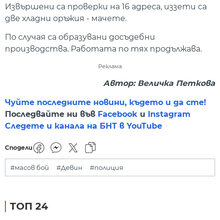
Извършени са проверки на 16 адреса, иззети са
две хладни оръжия - мачете.
По случая са образувани досъдебни
производства. Работата по тях продължава.
Реклама
Автор: Величка Петкова
Чуйте последните новини, където и да сте!
Последвайте ни във
Facebook
и
Instagram
Следете и канала на БНТ в YouTube
Сподели
#масов бой
#Девин
#полиция
ТОП 24