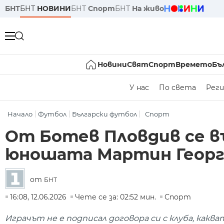
БНТ
БНТ
НОВИНИ
БНТ
Спорт
БНТ
На живо
Новини
Свят
Спорт
Времето
Бъ
У нас
По света
Реги
Начало
Футбол
Български футбол
Спорт
От Ботев Пловдив се в
юношата Мартин Георг
от
БНТ
16:08, 12.06.2026
Чете се за: 02:52 мин.
Спорт
Играчът не е подписал договора си с клуба, каква