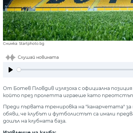
Снимка: Startphoto.bg
Слушай новината
Play
От Ботев Пловдив излязоха с официална позиция
който през пролетта играеше като преотстъпен
Преди първата тренировка на "канарчетата" за
обяви, че клубът и футболистът са имали предва
дошъл на клубната база.
Изявление на клуба: