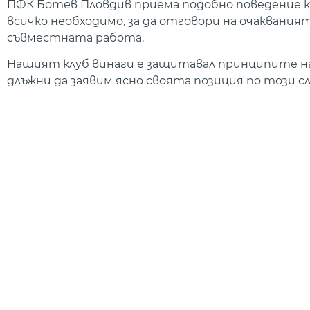
ПФК Ботев Пловдив приема подобно поведение к
всичко необходимо, за да отговори на очакваният
съвместната работа.
Нашият клуб винаги е защитавал принципите на
длъжни да заявим ясно своята позиция по този сл