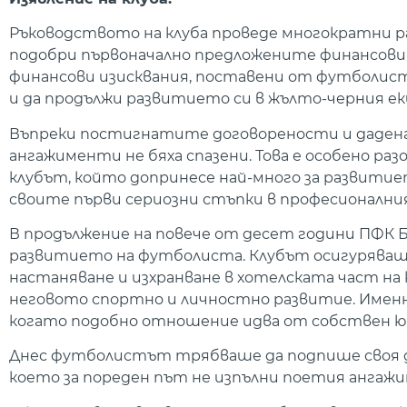
Ръководството на клуба проведе многократни ра
подобри първоначално предложените финансови 
финансови изисквания, поставени от футболист
и да продължи развитието си в жълто-черния ек
Въпреки постигнатите договорености и даденат
ангажименти не бяха спазени. Това е особено ра
клубът, който допринесе най-много за развити
своите първи сериозни стъпки в професионални
В продължение на повече от десет години ПФК 
развитието на футболиста. Клубът осигуряваш
настаняване и изхранване в хотелската част на 
неговото спортно и личностно развитие. Именн
когато подобно отношение идва от собствен юн
Днес футболистът трябваше да подпише своя дого
което за пореден път не изпълни поетия ангаж