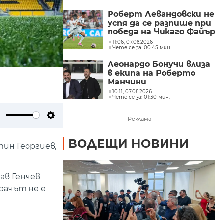
ФИФА
Роберт Левандовски не
успя да се разпише при
победа на Чикаго Файър
за Купата на лигата
11:06, 07.08.2026
Чете се за: 00:45 мин.
Леонардо Бонучи влиза
в екипа на Роберто
Манчини
10:11, 07.08.2026
Чете се за: 01:30 мин.
Реклама
ute
Settings
ВОДЕЩИ НОВИНИ
тин Георгиев,
ав Генчев
рачът не е