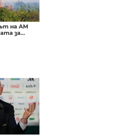
ът на АМ
та за...