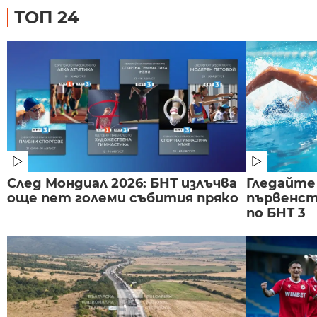
ТОП 24
След Мондиал 2026: БНТ излъчва
Гледайте
още пет големи събития пряко
първенст
по БНТ 3