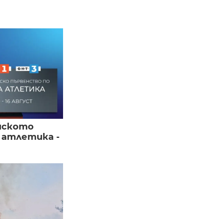
йското
 атлетика -