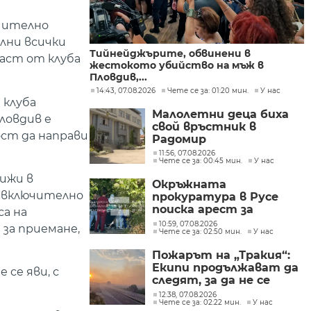
ачително
лни всички
Тийнейджърите, обвинени в
аст от клуба
жестокото убийство на мъж в
Пловдив,...
14:43, 07.08.2026
Чете се за: 01:20 мин.
У нас
 клуба
Малолетни деца биха
ловдив е
свой връстник в
ост да направи
Радомир
11:56, 07.08.2026
Чете се за: 00:45 мин.
У нас
ижи в
Окръжната
, включително
прокуратура в Русе
поиска арест за
са на
петима от
10:59, 07.08.2026
за приемане,
Чете се за: 02:50 мин.
У нас
участниците в
групите, свързани с
Пожарът на „Тракия“:
разбитата
Екипи продължават да
лаборатория за
се яви, с
следят, за да не се
фентанил
разпространява
12:38, 07.08.2026
Чете се за: 02:22 мин.
У нас
огънят