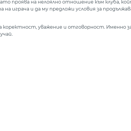
ато проява на нелоялно отношение към клуба, ко
а на играча и да му предложи условия за продължав
 коректност, уважение и отговорност. Именно з
учай.