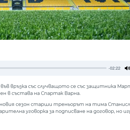
-02:22
M
 във връзка със случващото се със защитника Мар
 в състава на Спартак Варна.
 новия сезон старши треньорът на тима Станисл
рителна уговорка за подписване на договор, но иг