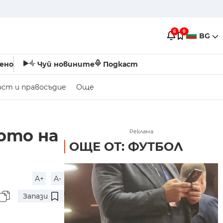
6
0
BG
ено
Чуй новините
Подкаст
ост и правосъдие
Още
ото на
Реклама
ОЩЕ ОТ: ФУТБОЛ
A+
A-
Запази