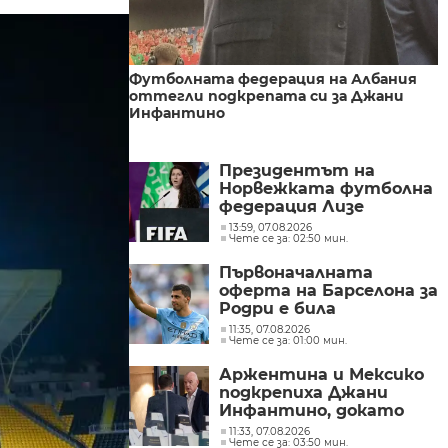
Футболната федерация на Албания
оттегли подкрепата си за Джани
Инфантино
Президентът на
Норвежката футболна
федерация Лизе
Клавенес поиска
13:59, 07.08.2026
Чете се за: 02:50 мин.
оставката на Джани
Инфантино
Първоначалната
оферта на Барселона за
Родри е била
отхвърлена от
11:35, 07.08.2026
Чете се за: 01:00 мин.
Манчестър Сити
Аржентина и Мексико
подкрепиха Джани
Инфантино, докато
продължават борбите
11:33, 07.08.2026
Чете се за: 03:50 мин.
и разногласията във