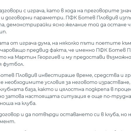
зговори с играча, като в хода на преговорите зн
и договорни параметри. ПФК Ботев Пловдив изпъ
а, демонстрирайки ясно желание той да остане ч
ип.
а от играча дума, на няколко пъти поетите към
зочароващо предвид факта, че именно ПФК Ботев П
ето на Мартин Георгиев и му предостави възможн
я футбол.
Ботев Пловдив инвестираше време, средства и гр
е необходимите условия за неговото израстване
клубната база, както и цялостна подкрепа в проце
о затова настоящата ситуация е още по-трудна 
оша на клуба.
вор и да потвърди оставането си в клуба, но не 
имент.