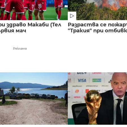
и здраво Макаби (Тел
Разраства се пожар
ървия мач
"Тракия" при отбивка
Реклама