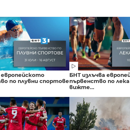
 европейското
БНТ излъчва европе
во по плувни спортове
първенство по лека
вижте...