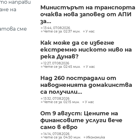
йто направи
Министърът на транспорта
ане на
очаква нова заповед от АПИ
за...
13:44, 07.08.2026
атова сме
Чете се за: 02:37 мин.
У нас
Как може да се избегне
екстремно ниското ниво на
река Дунав?
12:27, 07.08.2026
Чете се за: 02:45 мин.
У нас
Над 260 пострадали от
наводненията домакинства
са получили...
13:32, 07.08.2026
Чете се за: 02:15 мин.
У нас
От 9 август: Цените на
финансовите услуги вече
само в евро
14:14, 07.08.2026
Чете се за: 04:50 мин.
Икономика