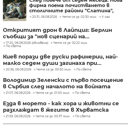
След повече от седем месеца: Нова
фирма поема почистването в
столичните райони "Слатина",
"Подуяне" и "Изгрев"
20:31, 06.08.2026
Чете се за: 02:30 мин.
У нас
Откритият дрон в Лайпциг: Берлин
съобщи за "нов сценарий на...
17:20, 06.08.2026 (обновена)
Чете се за: 02:22 мин.
По света
Киев порази две руски рафинерии, най-
малко седем души загинаха при...
20:36, 06.08.2026
Чете се за: 00:50 мин.
По света
Володимир Зеленски с първо посещение
в Сърбия след началото на войната
21:07, 06.08.2026
Чете се за: 01:00 мин.
По света
Езда в морето - как хора и животни се
разхлаждат в жегите в Хърватска
21:59, 06.08.2026
Чете се за: 00:37 мин.
По света