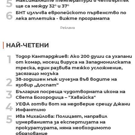
5
Максималните температури в четвъртък
ще са между 32° и 37°
6
БНТ излъчва европейското първенство по
лека атлетика - вижте програмата
Реклама
НАЙ-ЧЕТЕНИ
1
Тодор Кантарджиев: Ако 200 души са ухапани
от комар, носещ вируса на Западнонилската
треска, един развива тежко усложнение,
засягащо мозъка
2
38-годишен мъж изчезна във водите на
язовир „Доспат“
3
България посреща чудотворната икона на
Света Богородица – "Хавайска"
4
УЕФА готви вот на недоверие срещу Джани
Инфантино
5
Ива Михайлова: Полицаят, направил
измерванията за експертизата на
прокуратурата, няма необходимото
образование