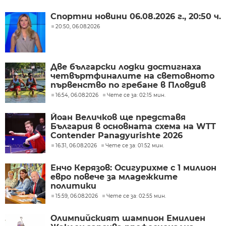
Спортни новини 06.08.2026 г., 20:50 ч.
20:50, 06.08.2026
Две български лодки достигнаха
четвъртфиналите на световното
първенство по гребане в Пловдив
16:54, 06.08.2026
Чете се за: 02:15 мин.
Йоан Величков ще представя
България в основната схема на WTT
Contender Panagyurishte 2026
16:31, 06.08.2026
Чете се за: 01:52 мин.
Енчо Керязов: Осигурихме с 1 милион
евро повече за младежките
политики
15:59, 06.08.2026
Чете се за: 02:55 мин.
Олимпийският шампион Емилиен