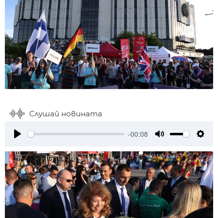
Слушай новината
-00:08
Play
Mute
Setti