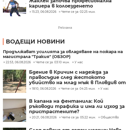
Жаклен започва професионална
кариера в колоезденето
15:23, 06.08.2026
Чете се за: 02:25 мин.
Реклама
ВОДЕЩИ НОВИНИ
Продължават усилията за овладяване на пожара на
магистрала "Тракия" (ОБЗОР)
22:53, 06.08.2026
Чете се за: 03:10 мин.
У нас
Бдение в Кричим с надежда за
правосъдие след жестокото
убийство на млад мъж в Пловдив от
тийнейджъри
18:10, 06.08.2026
Чете се за: 04:25 мин.
У нас
В капана на фентанила: Кой
ръководи трафика и има ли изход за
пристрастените?
20:21, 06.08.2026
Чете се за: 05:22 мин.
Общество