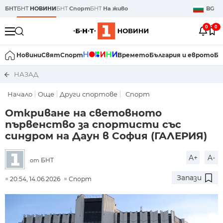
БНТ
БНТ
НОВИНИ
БНТ
Спорт
БНТ
На живо
BG
0
0
Новини
Свят
Спорт
Времето
България и еврото
Би
НАЗАД
Начало
Още
Други спортове
Спорт
Откриване на световното
първенство за спортисти със
синдром на Даун в София (ГАЛЕРИЯ)
A+
A-
БНТ
от
Запази
20:54, 14.06.2026
Спорт