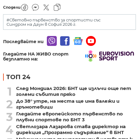
Сподели
#Световно първенство за спортисти със
Синдром на Даун в София 2026 г.
Последвайте ни
Гледайте НА ЖИВО спорт
безплатно на:
ТОП 24
1
След Мондиал 2026: БНТ ще излъчи още пет
големи събития пряко
2
До 38° утре, на места ще има валежи и
гръмотевици
3
Гледайте европейското първенство по
плувни спортове по БНТ 3
4
Светлозара Лазарова става директор на
дирекция „Програмно съдържание“ в БНТ