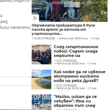
арево, където
ли
през
Окръжната прокуратура в Русе
 били нанесени
поиска арест за петима от
участниците...
10:59, 07.08.2026
Чете се за: 02:50 мин.
У нас
След смъртоносния
побой: Съдът гледа
мерките на
задържаните
12:21, 07.08.2026
Чете се за: 02:55 мин.
У нас
тийнейджъри
Как може да се избегне
екстремно ниското
ниво на река Дунав?
12:27, 07.08.2026
Чете се за: 02:45 мин.
У нас
"Майко, искам да се
лекувам": Има ли
обратен път след
фентанила