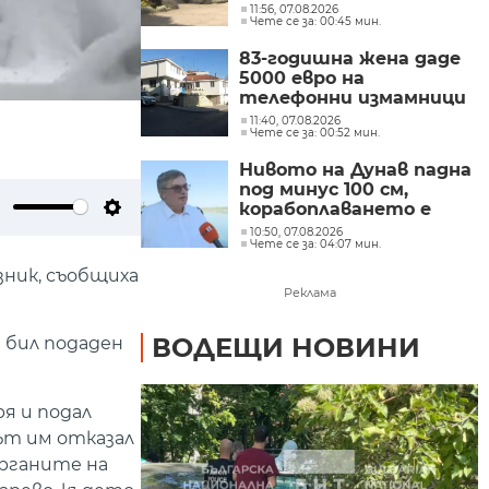
11:56, 07.08.2026
Чете се за: 00:45 мин.
83-годишна жена даде
5000 евро на
телефонни измамници
в Бургаско
11:40, 07.08.2026
Чете се за: 00:52 мин.
Нивото на Дунав падна
под минус 100 см,
корабоплаването е
ute
Settings
сериозно затруднено
10:50, 07.08.2026
Чете се за: 04:07 мин.
зник, съобщиха
Реклама
ВОДЕЩИ НОВИНИ
 бил подаден
я и подал
лът им отказал
органите на