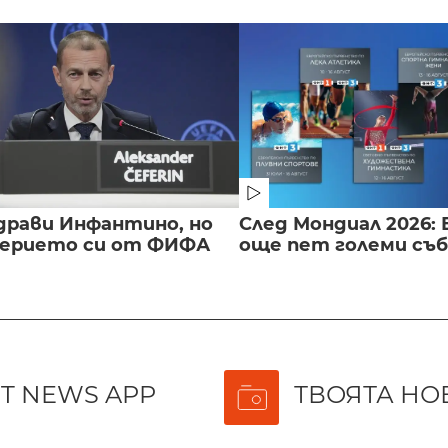
драви Инфантино, но
След Мондиал 2026: 
верието си от ФИФА
още пет големи съ
T NEWS APP
ТВОЯТА НО