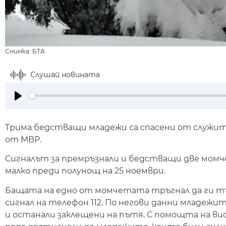
Снимка: БТА
Слушай новината
Play
Трима бедстващи младежи са спасени от служит
от МВР.
Сигналът за премръзнали и бедстващи две момч
малко преди полунощ на 25 ноември.
Бащата на едно от момчетата тръгнал да ги търс
сигнал на телефон 112. По негови данни младежи
и останали заклещени на пътя. С помощта на ви