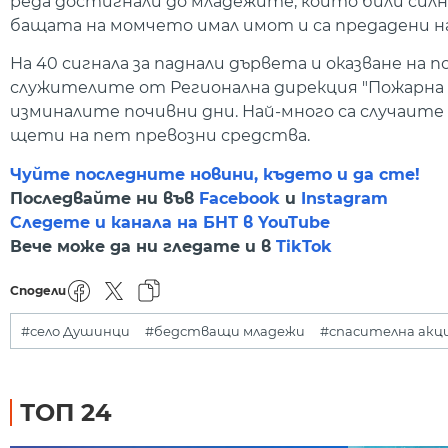
реда достигнали до младежите, които били силно
бащата на момчето имал имот и са предадени н
На 40 сигнала за паднали дървета и оказване на 
служителите от Регионална дирекция "Пожарна 
изминалите почивни дни. Най-много са случаите в
щети на пет превозни средства.
Чуйте последните новини, където и да сте!
Последвайте ни във
Facebook
и
Instagram
Следете и канала на БНТ в YouTube
Вече може да ни гледате и в
TikTok
Сподели
#село Душинци
#бедстващи младежи
#спасителна акц
ТОП 24