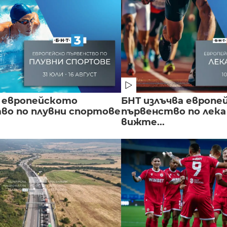
 европейското
БНТ излъчва европе
во по плувни спортове
първенство по лека
вижте...