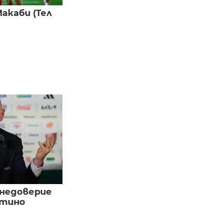
акаби (Тел
 недоверие
нтино