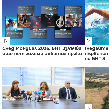
След Мондиал 2026: БНТ излъчва
Гледайте
още пет големи събития пряко
първенст
по БНТ 3