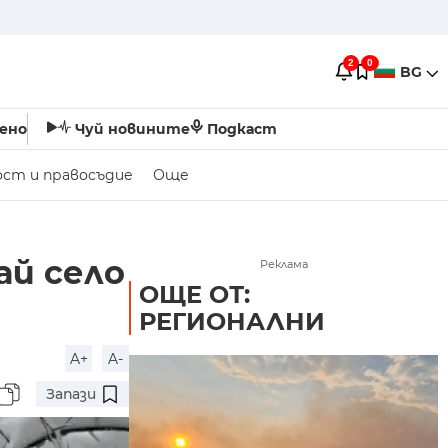
2
0
BG
ено
Чуй новините
Подкаст
ост и правосъдие
Още
ай село
Реклама
ОЩЕ ОТ:
РЕГИОНАЛНИ
A+
A-
Запази