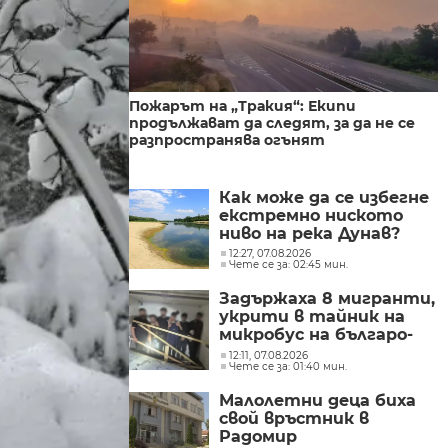
Пожарът на „Тракия“: Екипи
продължават да следят, за да не се
разпространява огънят
Как може да се избегне
екстремно ниското
ниво на река Дунав?
12:27, 07.08.2026
Чете се за: 02:45 мин.
Задържаха 8 мигранти,
укрити в тайник на
микробус на българо-
гръцката граница
12:11, 07.08.2026
Чете се за: 01:40 мин.
Малолетни деца биха
свой връстник в
Радомир