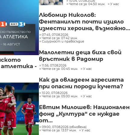
10:04, 07.08.2026
Чете се за: 04:50 мин.
У нас
Любомир Николов:
Фентанилът почти изцяло
измести хероина, възможно...
07:45, 07.08.2026
Чете се за: 07:42 мин.
Сигурност и правосъдие
Малолетни деца биха свой
връстник в Радомир
йското
 атлетика -
11:56, 07.08.2026
Чете се за: 00:45 мин.
У нас
Как да овладеем агресията
при опасни породи кучета?
10:20, 07.08.2026
Чете се за: 05:00 мин.
У нас
Евтим Милошев: Национален
фонд „Култура“ се нуждае
от...
09:00, 07.08.2026 (обновена)
Чете се за: 13:57 мин.
У нас