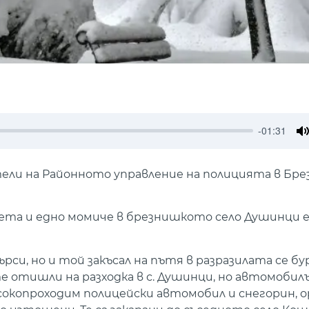
-01:31
M
ели на Районното управление на полицията в Бре
ета и едно момиче в брезнишкото село Душинци е
и, но и той закъсал на пътя в разразилата се бур
те отишли на разходка в с. Душинци, но автомоби
сокопроходим полицейски автомобил и снегорин, 