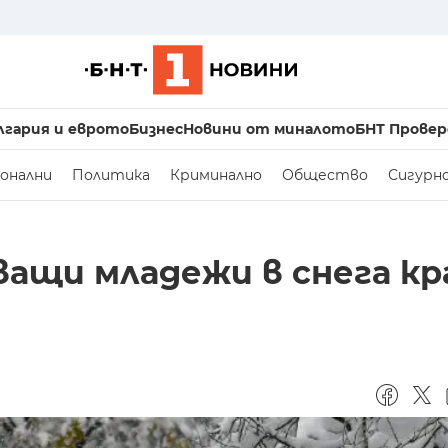
лгария и еврото
Бизнес
Новини от миналото
БНТ Провер
онални
Политика
Криминално
Общество
Сигурн
ащи младежи в снега кр