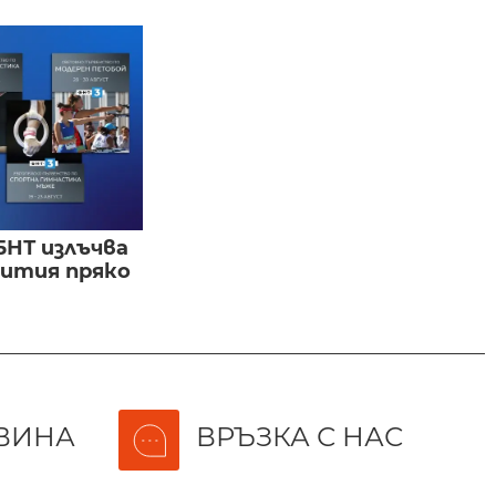
БНТ излъчва
бития пряко
ВИНА
ВРЪЗКА С НАС