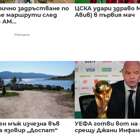
ично задръстване по
ЦСКА удари здраво М
е маршрути след
Авив) в първия мач
 АМ...
Реклама
ен мъж изчезна във
УЕФА готви вот на
а язовир „Доспат“
срещу Джани Инфа