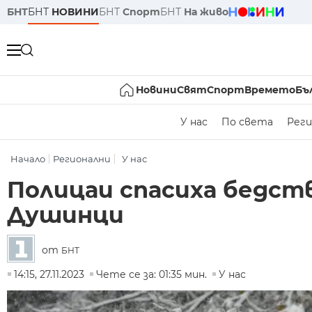
БНТ
БНТ
НОВИНИ
БНТ
Спорт
БНТ
На живо
Новини
Свят
Спорт
Времето
Бъ
У нас
По света
Реги
Начало
Регионални
У нас
Полицаи спасиха бедств
Душинци
от
БНТ
14:15, 27.11.2023
Чете се за: 01:35 мин.
У нас