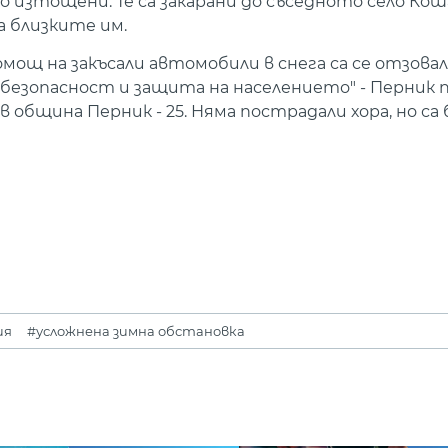
 изтощени. Те са закарани до съседното село Кош
а близките им.
помощ на закъсали автомобили в снега са се отзова
безопасност и защита на населението" - Перник 
 община Перник - 25. Няма пострадали хора, но са
ия
#усложнена зимна обстановка