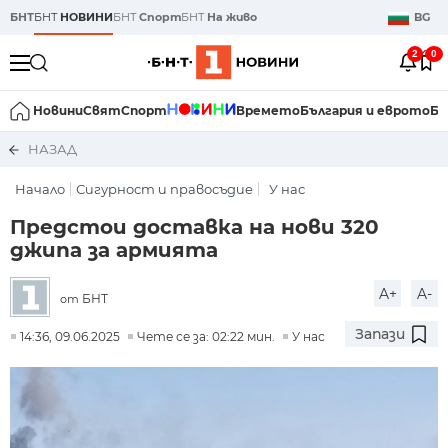
БНТ
БНТ
НОВИНИ
БНТ
Спорт
БНТ
На живо
BG
2
0
Новини
Свят
Спорт
Времето
България и еврото
Би
НАЗАД
Начало
Сигурност и правосъдие
У нас
Предстои доставка на нови 320
джипа за армията
A+
A-
БНТ
от
Запази
14:36, 09.06.2025
Чете се за: 02:22 мин.
У нас