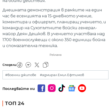
на бойни действия.
Днешната демонстрация в рамките на един
час бе есенцията на 15-дневното учение,
коментира и офицерът, планиращ учението, и
командир на Сухопътните войски генерал-
майор Деян Дешков. В учението участваха над
1700 военнослужещи с около 350 единици бойна
и спомагателна техника.
Реклама
Сподели
#военни джипове
#адмирал Емил Ефтимов
Последвайте ни
ТОП 24