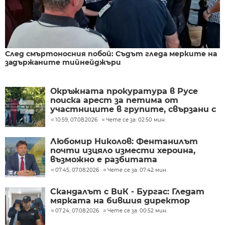
След смъртоносния побой: Съдът гледа мерките на
задържаните тийнейджъри
Окръжната прокуратура в Русе
поиска арест за петима от
участниците в групите, свързани с
разбитата лаборатория за
10:59, 07.08.2026
Чете се за: 02:50 мин.
фентанил
Любомир Николов: Фентанилът
почти изцяло измести хероина,
възможно е разбитата
лаборатория да е единствената у
07:45, 07.08.2026
Чете се за: 07:42 мин.
нас
Скандалът с ВиК - Бургас: Гледат
мярката на бившия директор
07:24, 07.08.2026
Чете се за: 00:52 мин.