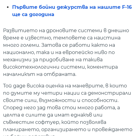
Първите бойни дежурства на нашите F-16
ще са догодина
Развитието на дроновите системи в днешно
време е известно, темповете са наистина
много големи. Затова се работи както на
национално, така и на европейско ниво по
механизми за придобиване на такива
високотехнологични системи, коментира
началникът на отбраната.
Той даде висока оценка на маневрите, в които
по думите му четири нации са демонстрирали
своите сили, възможности и способности.
Според него зад това стои много работа, а
целта е силите да имат еднакъв или
съвместим софтуер, който позволява
планирането, организирането и провеждането