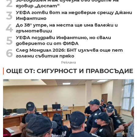
2
язовир „Доспат“
3
УЕФА готви вот на недоверие срещу Джани
Инфантино
4
До 38° утре, на места ще има валежи и
гръмотевици
5
УЕФА поздрави Инфантино, но свали
доверието си от ФИФА
6
След Мондиал 2026: БНТ излъчва още пет
големи събития пряко
Реклама
ОЩЕ ОТ: СИГУРНОСТ И ПРАВОСЪДИЕ