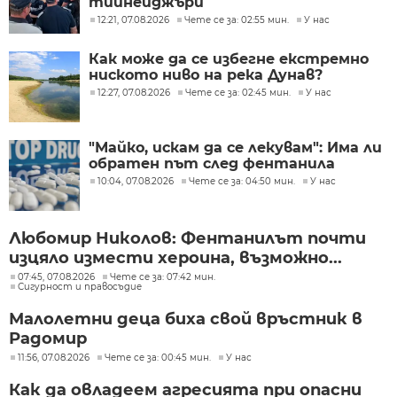
тийнейджъри
12:21, 07.08.2026
Чете се за: 02:55 мин.
У нас
Как може да се избегне екстремно
ниското ниво на река Дунав?
12:27, 07.08.2026
Чете се за: 02:45 мин.
У нас
"Майко, искам да се лекувам": Има ли
обратен път след фентанила
10:04, 07.08.2026
Чете се за: 04:50 мин.
У нас
Любомир Николов: Фентанилът почти
изцяло измести хероина, възможно...
07:45, 07.08.2026
Чете се за: 07:42 мин.
Сигурност и правосъдие
Малолетни деца биха свой връстник в
Радомир
11:56, 07.08.2026
Чете се за: 00:45 мин.
У нас
Как да овладеем агресията при опасни