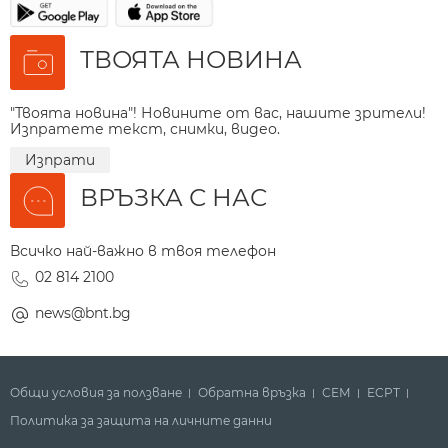
ТВОЯТА НОВИНА
"Твоята новина"! Новините от вас, нашите зрители!
Изпратете текст, снимки, видео.
Изпрати
ВРЪЗКА С НАС
Всичко най-важно в твоя телефон
02 814 2100
news@bnt.bg
Общи условия за ползване
Обратна връзка
СЕМ
ECPT
Политика за защита на личните данни