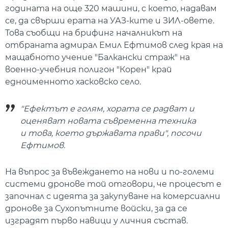
годината на още 320 машини, с което, надавам
се, да свърши ерата на УАЗ-ките и ЗИЛ-овете.
Това съобщи на брифинг началникът на
отбраната адмирал Емил Ефтимов след края на
мащабното учение "Балкански страж" на
военно-учебния полигон "Корен" край
едноименното хасковско село.
"Ефектът е голям, хората се радват и
оценяват новата съвременна техника
и това, което държавата прави", посочи
Ефтимов.
На въпрос за въвеждането на нови и по-големи
системи дронове той отговори, че процесът е
започнал с идеята за закупуване на комерсиални
дронове за Сухопътните войски, за да се
изградят първо навици у личния състав.