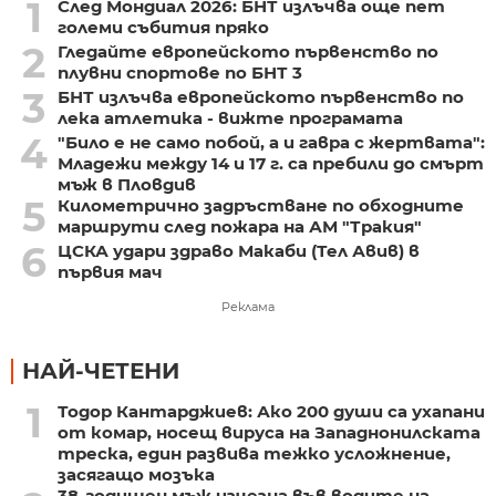
1
След Мондиал 2026: БНТ излъчва още пет
големи събития пряко
2
Гледайте европейското първенство по
плувни спортове по БНТ 3
3
БНТ излъчва европейското първенство по
лека атлетика - вижте програмата
4
"Било е не само побой, а и гавра с жертвата":
Младежи между 14 и 17 г. са пребили до смърт
мъж в Пловдив
5
Километрично задръстване по обходните
маршрути след пожара на АМ "Тракия"
6
ЦСКА удари здраво Макаби (Тел Авив) в
първия мач
Реклама
НАЙ-ЧЕТЕНИ
1
Тодор Кантарджиев: Ако 200 души са ухапани
от комар, носещ вируса на Западнонилската
треска, един развива тежко усложнение,
засягащо мозъка
38-годишен мъж изчезна във водите на