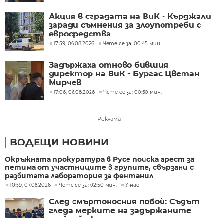
Акция в сградата на ВиК - Кърджали
заради съмнения за злоупотреби с
евросредства
17:59, 06.08.2026
Чете се за: 00:45 мин.
Задържаха отново бившия
директор на ВиК - Бургас Цветан
Мирчев
17:06, 06.08.2026
Чете се за: 00:50 мин.
Реклама
ВОДЕЩИ НОВИНИ
Окръжната прокуратура в Русе поиска арест за
петима от участниците в групите, свързани с
разбитата лаборатория за фентанил
10:59, 07.08.2026
Чете се за: 02:50 мин.
У нас
След смъртоносния побой: Съдът
гледа мерките на задържаните