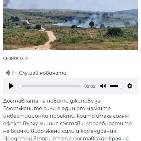
Снимка: БТА
Слушай новината
-02:02
Play
Mute
Setti
Доставката на новите джипове за
Въоръжените сили е един от малките
инвестиционни проекти, които имаха голям
ефект върху личния състав и способностите
на всички въоръжени сили и командвания.
Предстои втори етап с доставка до края на