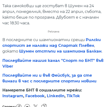
Така самоковци ще гостуват в Шумен на 24
април, понеделник, вместо на 22 април, събота,
както беше по програма. Двубоят е с начален
час 18:30 часа.
Реклама
В последните си шампионатни срещи
Рилски
спортист ае наложи над Спартак Плевен
,
докато
Шумен отстъпи на шампиона Балкан
.
Последвайте нашия канал "Спорт по БНТ" във
Viber
Последвайте ни и във Фейсбук, за да сте
винаги в час с последните спортни новини
Намерете БНТ в социалните мрежи:
Instagram
,
Facebook
,
LinkedIn
,
TikTok
Сподели