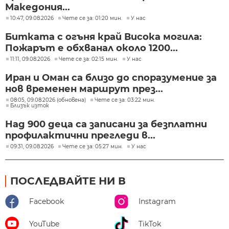
Македония...
10:47, 09.08.2026
Чете се за: 01:20 мин.
У нас
Битката с огъня край Висока могила:
Пожарът е обхванал около 1200...
11:11, 09.08.2026
Чете се за: 02:15 мин.
У нас
Иран и Оман са близо до споразумение за
нов временен маршрут през...
08:05, 09.08.2026 (обновена)
Чете се за: 03:22 мин.
Близък изток
Над 900 деца са записани за безплатни
профилактични прегледи в...
09:31, 09.08.2026
Чете се за: 05:27 мин.
У нас
ПОСЛЕДВАЙТЕ НИ В
Facebook
Instagram
YouTube
TikTok