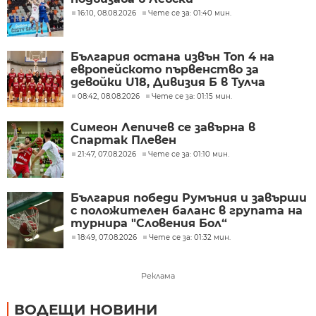
16:10, 08.08.2026
Чете се за: 01:40 мин.
България остана извън Топ 4 на
европейското първенство за
девойки U18, Дивизия Б в Тулча
08:42, 08.08.2026
Чете се за: 01:15 мин.
Симеон Лепичев се завърна в
Спартак Плевен
21:47, 07.08.2026
Чете се за: 01:10 мин.
България победи Румъния и завърши
с положителен баланс в групата на
турнира "Словения Бол“
18:49, 07.08.2026
Чете се за: 01:32 мин.
Реклама
ВОДЕЩИ НОВИНИ