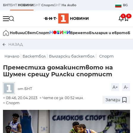
БНТ
БНТ
НОВИНИ
БНТ
Спорт
БНТ
На живо
BG
1
0
Новини
Свят
Спорт
Времето
България и еврото
Би
НАЗАД
Начало
Баскетбол
Български баскетбол
Спорт
Преместиха домакинството на
Шумен срещу Рилски спортист
A+
A-
БНТ
от
08:46, 20.04.2023
Чете се за: 00:52 мин.
Запази
Спорт