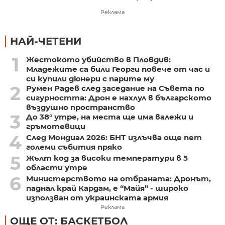
Реклама
НАЙ-ЧЕТЕНИ
1
Жестокото убийство в Пловдив:
Младежите са били Георги повече от час и
си купили дюнери с парите му
2
Румен Радев след заседание на Съвета по
сигурността: Дрон е нахлул в българското
въздушно пространство
3
До 38° утре, на места ще има валежи и
гръмотевици
4
След Мондиал 2026: БНТ излъчва още пет
големи събития пряко
5
Жълт код за високи температури в 5
области утре
6
Министерството на отбраната: Дронът,
паднал край Кардам, е “Майя” - широко
използван от украинската армия
Реклама
ОЩЕ ОТ: БАСКЕТБОЛ