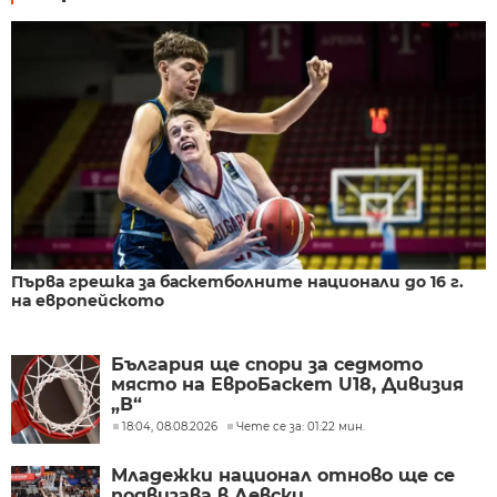
Първа грешка за баскетболните национали до 16 г.
на европейското
България ще спори за седмото
място на ЕвроБаскет U18, Дивизия
„В“
18:04, 08.08.2026
Чете се за: 01:22 мин.
Младежки национал отново ще се
подвизава в Левски