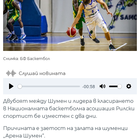
Снимка: БФ Баскетбол
Слушай новината
-00:58
Play
Mute
Setti
Двубоят между Шумен и лидера в класирането
в Националната баскетболна асоциация Рилски
спортист бе изместен с два дни.
Причината е заетост на залата на шуменци
„Арена Шумен“.