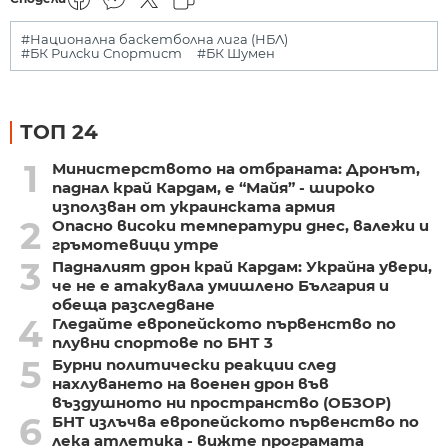
#Национална баскетболна лига (НБЛ)
#БК Рилски Спортист
#БК Шумен
ТОП 24
1
Министерството на отбраната: Дронът,
паднал край Кардам, е “Майя” - широко
използван от украинската армия
2
Опасно високи температури днес, валежи и
гръмотевици утре
3
Падналият дрон край Кардам: Украйна увери,
че не е атакувала умишлено България и
обеща разследване
4
Гледайте европейското първенство по
плувни спортове по БНТ 3
5
Бурни политически реакции след
нахлуването на военен дрон във
въздушното ни пространство (ОБЗОР)
6
БНТ излъчва европейското първенство по
лека атлетика - вижте програмата