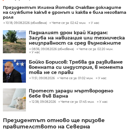
Президентът Илияна Йотова: Очаквам докладите
на службите какъв е дронът и каква е била неговата
роля
10:18, 09.08.2026 (обновена)
Чете се за: 02:42 мин.
У нас
Падналият дрон край Кардам:
Загуба на навигация или техническа
неизправност са сред възможните
причини
08:36, 09.08.2026 (обновена)
Чете се за: 02:20 мин.
У нас
Бойко Борисов: Трябва да развиваме
военната си индустрия, в момента
това не се прави
11:51, 09.08.2026
Чете се за: 01:02 мин.
У нас
Протест заради мъртвородено
бебе във Варна
12:38, 09.08.2026
Чете се за: 01:45 мин.
У нас
Президентът отново ще призове
правителството на Северна