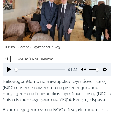
Снимка: Български футболен съюз
Слушай новината
-01:22
Play
Mute
Setti
Ръководството на Българския футболен съюз
(БФС) почете паметта на дългогодишния
президент на Германския футболен съюз (ГФС) и
бивш вицепрезидент на УЕФА Егидиус Браун.
Вицепрезидентът на БФС и близък приятел на