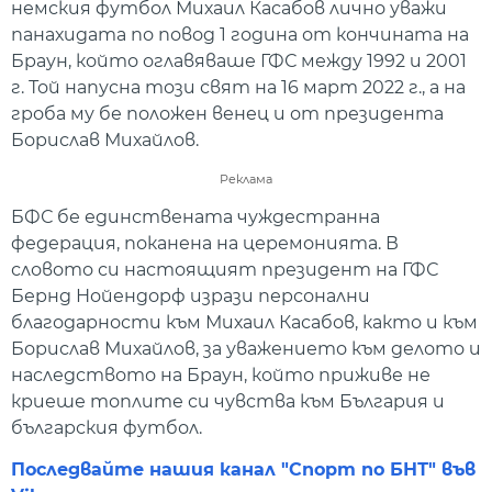
немския футбол Михаил Касабов лично уважи
панахидата по повод 1 година от кончината на
Браун, който оглавяваше ГФС между 1992 и 2001
г. Той напусна този свят на 16 март 2022 г., а на
гроба му бе положен венец и от президента
Борислав Михайлов.
Реклама
БФС бе единствената чуждестранна
федерация, поканена на церемонията. В
словото си настоящият президент на ГФС
Бернд Нойендорф изрази персонални
благодарности към Михаил Касабов, както и към
Борислав Михайлов, за уважението към делото и
наследството на Браун, който приживе не
криеше топлите си чувства към България и
българския футбол.
Последвайте нашия канал "Спорт по БНТ" във