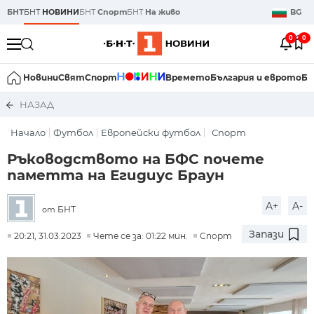
БНТ
БНТ
НОВИНИ
БНТ
Спорт
БНТ
На живо
BG
0
0
Новини
Свят
Спорт
Времето
България и еврото
Би
НАЗАД
Начало
Футбол
Европейски футбол
Спорт
Ръководството на БФС почете
паметта на Егидиус Браун
A+
A-
БНТ
от
Запази
20:21, 31.03.2023
Чете се за: 01:22 мин.
Спорт