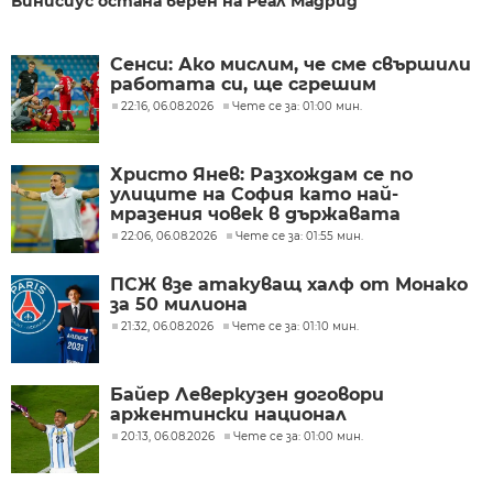
Винисиус остана верен на Реал Мадрид
Сенси: Ако мислим, че сме свършили
работата си, ще сгрешим
22:16, 06.08.2026
Чете се за: 01:00 мин.
Христо Янев: Разхождам се по
улиците на София като най-
мразения човек в държавата
22:06, 06.08.2026
Чете се за: 01:55 мин.
ПСЖ взе атакуващ халф от Монако
за 50 милиона
21:32, 06.08.2026
Чете се за: 01:10 мин.
Байер Леверкузен договори
аржентински национал
20:13, 06.08.2026
Чете се за: 01:00 мин.