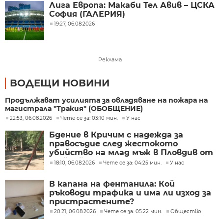
Лига Европа: Макаби Тел Авив – ЦСКА
София (ГАЛЕРИЯ)
19:27, 06.08.2026
Реклама
ВОДЕЩИ НОВИНИ
Продължават усилията за овладяване на пожара на
магистрала "Тракия" (ОБОБЩЕНИЕ)
22:53, 06.08.2026
Чете се за: 03:10 мин.
У нас
Бдение в Кричим с надежда за
правосъдие след жестокото
убийство на млад мъж в Пловдив от
тийнейджъри
18:10, 06.08.2026
Чете се за: 04:25 мин.
У нас
В капана на фентанила: Кой
ръководи трафика и има ли изход за
пристрастените?
20:21, 06.08.2026
Чете се за: 05:22 мин.
Общество