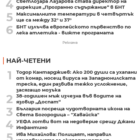
4
Светлозара Лазарова става директор на
дирекция „Програмно съдържание“ в БНТ
5
Максималните температури в четвъртък
ще са между 32° и 37°
6
БНТ излъчва европейското първенство по
лека атлетика - вижте програмата
Реклама
НАЙ-ЧЕТЕНИ
1
Тодор Кантарджиев: Ако 200 души са ухапани
от комар, носещ вируса на Западнонилската
треска, един развива тежко усложнение,
засягащо мозъка
2
38-годишен мъж изчезна във водите на
язовир „Доспат“
3
България посреща чудотворната икона на
Света Богородица – "Хавайска"
4
УЕФА готви вот на недоверие срещу Джани
Инфантино
5
Ива Михайлова: Полицаят, направил