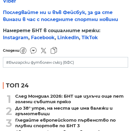
Viber
Последвайте ни и във Фейсбук, за да сте
винаги в час с последните спортни новини
Намерете БНТ в социалните мрежи:
Instagram
,
Facebook
,
LinkedIn
,
TikTok
Сподели
#Български футболен съюз (БФС)
ТОП 24
1
След Мондиал 2026: БНТ ще излъчи още пет
големи събития пряко
2
До 38° утре, на места ще има валежи и
гръмотевици
3
Гледайте европейското първенство по
плувни спортове по БНТ 3