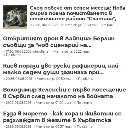
След повече от седем месеца: Нова
фирма поема почистването в
столичните райони "Слатина",
"Подуяне" и "Изгрев"
20:31, 06.08.2026
Чете се за: 02:30 мин.
У нас
Откритият дрон в Лайпциг: Берлин
съобщи за "нов сценарий на...
17:20, 06.08.2026 (обновена)
Чете се за: 02:22 мин.
По света
Киев порази две руски рафинерии, най-
малко седем души загинаха при...
20:36, 06.08.2026
Чете се за: 00:50 мин.
По света
Володимир Зеленски с първо посещение
в Сърбия след началото на войната
21:07, 06.08.2026
Чете се за: 01:00 мин.
По света
Езда в морето - как хора и животни се
разхлаждат в жегите в Хърватска
21:59, 06.08.2026
Чете се за: 00:37 мин.
По света