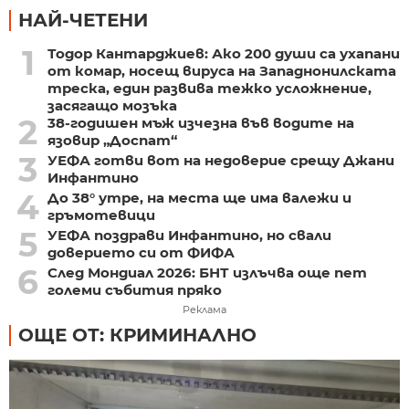
НАЙ-ЧЕТЕНИ
1
Тодор Кантарджиев: Ако 200 души са ухапани
от комар, носещ вируса на Западнонилската
треска, един развива тежко усложнение,
засягащо мозъка
2
38-годишен мъж изчезна във водите на
язовир „Доспат“
3
УЕФА готви вот на недоверие срещу Джани
Инфантино
4
До 38° утре, на места ще има валежи и
гръмотевици
5
УЕФА поздрави Инфантино, но свали
доверието си от ФИФА
6
След Мондиал 2026: БНТ излъчва още пет
големи събития пряко
Реклама
ОЩЕ ОТ: КРИМИНАЛНО