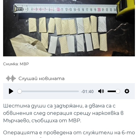
Снимка: МВР
Слушай новината
-01:40
Play
Mute
Setti
Шестима души са задържани, а двама са с
обвинения след операция срещу наркоявка в
Мърчаево, съобщиха от МВР.
Операцията е проведена от служители на 6-то