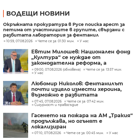
ВОДЕЩИ НОВИНИ
Окръжната прокуратура в Русе поиска арест за
петима от участниците в групите, свързани с
разбитата лаборатория за фентанил
10:59, 07.08.2026
Чете се за: 01:30 мин.
У нас
Евтим Милошев: Национален фонд
„Култура“ се нуждае от
законодателна реформа, а
процесите в министерството ще
09:00, 07.08.2026 (обновена)
Чете се за: 13:57 мин.
У нас
бъдат максимално прозрачни
Любомир Николов: Фентанилът
почти изцяло измести хероина,
възможно е разбитата
лаборатория да е единствената у
07:45, 07.08.2026
Чете се за: 07:42 мин.
Сигурност и правосъдие
нас
Гасенето на пожара на АМ „Тракия“
продължава, но огънят е
локализиран
07:10, 07.08.2026
Чете се за: 00:45 мин.
У нас