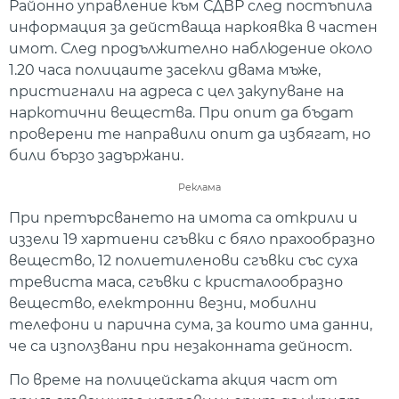
Районно управление към СДВР след постъпила
информация за действаща наркоявка в частен
имот. След продължително наблюдение около
1.20 часа полицаите засекли двама мъже,
пристигнали на адреса с цел закупуване на
наркотични вещества. При опит да бъдат
проверени те направили опит да избягат, но
били бързо задържани.
Реклама
При претърсването на имота са открили и
иззели 19 хартиени сгъвки с бяло прахообразно
вещество, 12 полиетиленови сгъвки със суха
тревиста маса, сгъвки с кристалообразно
вещество, електронни везни, мобилни
телефони и парична сума, за които има данни,
че са използвани при незаконната дейност.
По време на полицейската акция част от