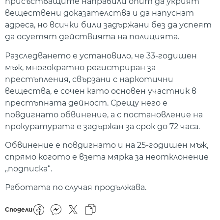
присъстващите направили опит да укрият
веществени доказателства и да напуснат
адреса, но всички били задържани без да успеят
да осуетят действията на полицията.
Разследването е установило, че 33-годишен
мъж, многократно регистриран за
престъпления, свързани с наркотични
вещества, е сочен като основен участник в
престъпната дейност. Срещу него е
повдигнато обвинение, а с постановление на
прокуратурата е задържан за срок до 72 часа.
Обвинение е повдигнато и на 25-годишен мъж,
спрямо когото е взета мярка за неотклонение
„подписка“.
Работата по случая продължава.
Сподели