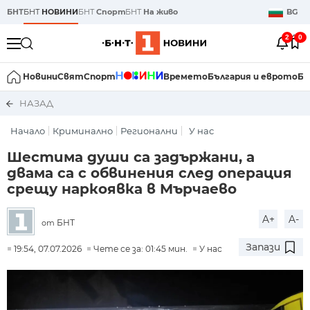
БНТ
БНТ
НОВИНИ
БНТ
Спорт
БНТ
На живо
BG
2
0
Новини
Свят
Спорт
Времето
България и еврото
Би
НАЗАД
Начало
Криминално
Регионални
У нас
Шестима души са задържани, а
двама са с обвинения след операция
срещу наркоявка в Мърчаево
A+
A-
БНТ
от
Запази
19:54, 07.07.2026
Чете се за: 01:45 мин.
У нас