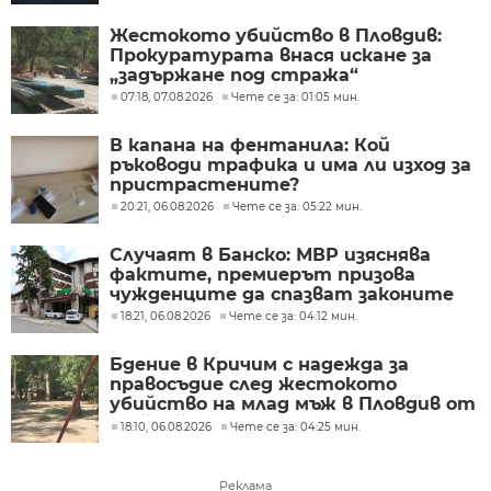
Жестокото убийство в Пловдив:
Прокуратурата внася искане за
„задържане под стража“
07:18, 07.08.2026
Чете се за: 01:05 мин.
В капана на фентанила: Кой
ръководи трафика и има ли изход за
пристрастените?
20:21, 06.08.2026
Чете се за: 05:22 мин.
Случаят в Банско: МВР изяснява
фактите, премиерът призова
чужденците да спазват законите
18:21, 06.08.2026
Чете се за: 04:12 мин.
Бдение в Кричим с надежда за
правосъдие след жестокото
убийство на млад мъж в Пловдив от
тийнейджъри
18:10, 06.08.2026
Чете се за: 04:25 мин.
Реклама