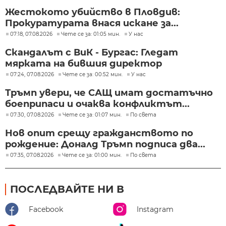
Жестокото убийство в Пловдив:
Прокуратурата внася искане за...
07:18, 07.08.2026
Чете се за: 01:05 мин.
У нас
Скандалът с ВиК - Бургас: Гледат
мярката на бившия директор
07:24, 07.08.2026
Чете се за: 00:52 мин.
У нас
Тръмп увери, че САЩ имат достатъчно
боеприпаси и очаква конфликтът...
07:30, 07.08.2026
Чете се за: 01:07 мин.
По света
Нов опит срещу гражданството по
рождение: Доналд Тръмп подписа два...
07:35, 07.08.2026
Чете се за: 01:00 мин.
По света
ПОСЛЕДВАЙТЕ НИ В
Facebook
Instagram