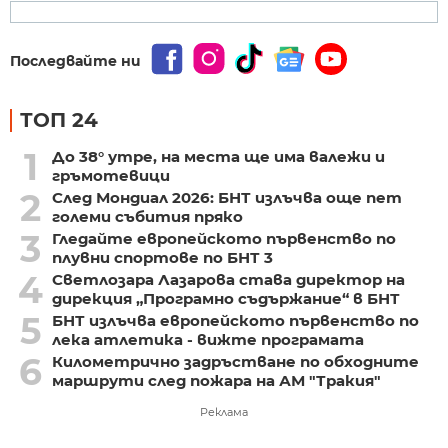
Последвайте ни
ТОП 24
1
До 38° утре, на места ще има валежи и
гръмотевици
2
След Мондиал 2026: БНТ излъчва още пет
големи събития пряко
3
Гледайте европейското първенство по
плувни спортове по БНТ 3
4
Светлозара Лазарова става директор на
дирекция „Програмно съдържание“ в БНТ
5
БНТ излъчва европейското първенство по
лека атлетика - вижте програмата
6
Километрично задръстване по обходните
маршрути след пожара на АМ "Тракия"
Реклама