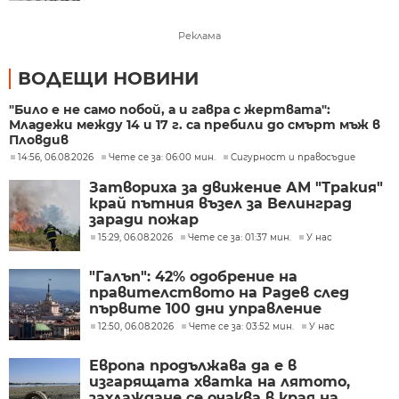
Реклама
ВОДЕЩИ НОВИНИ
"Било е не само побой, а и гавра с жертвата":
Младежи между 14 и 17 г. са пребили до смърт мъж в
Пловдив
14:56, 06.08.2026
Чете се за: 06:00 мин.
Сигурност и правосъдие
Затвориха за движение АМ "Тракия"
край пътния възел за Велинград
заради пожар
15:29, 06.08.2026
Чете се за: 01:37 мин.
У нас
"Галъп": 42% одобрение на
правителството на Радев след
първите 100 дни управление
12:50, 06.08.2026
Чете се за: 03:52 мин.
У нас
Европа продължава да е в
изгарящата хватка на лятото,
захлаждане се очаква в края на