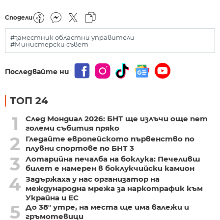
Сподели
#заместник областни управители
#Министерски съвет
Последвайте ни
ТОП 24
1
След Мондиал 2026: БНТ ще излъчи още пет
големи събития пряко
2
Гледайте европейското първенство по
плувни спортове по БНТ 3
3
Лотарийна печалба на боклука: Печеливш
билет е намерен в боклукчийски камион
4
Задържаха у нас организатор на
международна мрежа за наркотрафик към
Украйна и ЕС
5
До 38° утре, на места ще има валежи и
гръмотевици