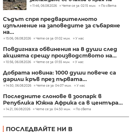
седмицата
11:46, 06.08.2026
Чете се за: 02:15 мин.
По света
Съдът спря предварителното
изпълнение на заповедите за събаряне
на...
15:06, 06.08.2026
Чете се за: 01:02 мин.
У нас
Повдигнаха обвинения на 8 души след
акцията срещу производството на...
10:56, 06.08.2026
Чете се за: 01:55 мин.
У нас
Добрата новина: 1000 души повече са
дарили кръв през първата...
14:50, 06.08.2026
Чете се за: 04:07 мин.
У нас
Последните слонове в зоопарк в
Република Южна Африка са в центъра...
14:21, 06.08.2026
Чете се за: 04:50 мин.
По света
ПОСЛЕДВАЙТЕ НИ В