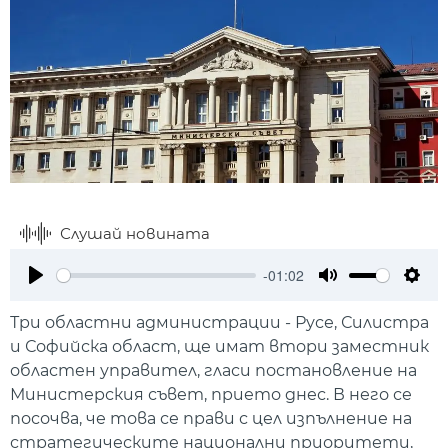
Слушай новината
-01:02
Play
Mute
Setti
Три областни администрации - Русе, Силистра
и Софийска област, ще имат втори заместник
областен управител, гласи постановление на
Министерския съвет, прието днес. В него се
посочва, че това се прави с цел изпълнение на
стратегическите национални приоритети,