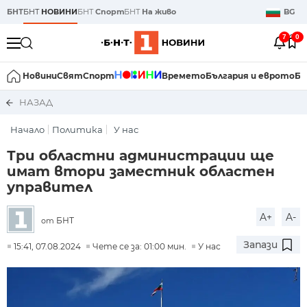
БНТ
БНТ
НОВИНИ
БНТ
Спорт
БНТ
На живо
BG
7
0
Новини
Свят
Спорт
Времето
България и еврото
Би
НАЗАД
Начало
Политика
У нас
Три областни администрации ще
имат втори заместник областен
управител
A+
A-
БНТ
от
Запази
15:41, 07.08.2024
Чете се за: 01:00 мин.
У нас