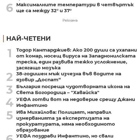
6
Максималните температури в четвъртък
ще са между 32° и 37°
Реклама
НАЙ-ЧЕТЕНИ
1
Тодор Кантарджиев: Ако 200 души са ухапани
от комар, носещ вируса на Западнонилската
треска, един развива тежко усложнение,
засягащо мозъка
2
38-годишен мъж изчезна във водите на
язовир „Доспат“
3
България посреща чудотворната икона на
Света Богородица – "Хавайска"
4
УЕФА готви вот на недоверие срещу Джани
Инфантино
5
Ива Михайлова: Полицаят, направил
измерванията за експертизата на
прокуратурата, няма необходимото
образование
6
УЕФА поздрави Инфантино, но свали