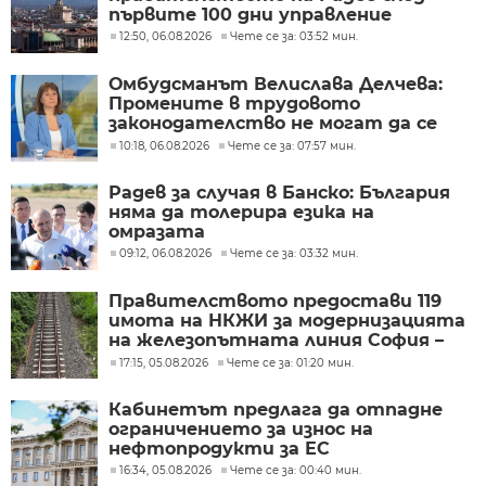
първите 100 дни управление
12:50, 06.08.2026
Чете се за: 03:52 мин.
Омбудсманът Велислава Делчева:
Промените в трудовото
законодателство не могат да се
правят през бюджета
10:18, 06.08.2026
Чете се за: 07:57 мин.
Радев за случая в Банско: България
няма да толерира езика на
омразата
09:12, 06.08.2026
Чете се за: 03:32 мин.
Правителството предостави 119
имота на НКЖИ за модернизацията
на железопътната линия София –
Пловдив
17:15, 05.08.2026
Чете се за: 01:20 мин.
Кабинетът предлага да отпадне
ограничението за износ на
нефтопродукти за ЕС
16:34, 05.08.2026
Чете се за: 00:40 мин.