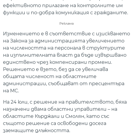
ефективното прилагане на контролните им
функции и по-добра комуникация с гражданите.
Реклама
Изменението е в съответствие с изискването
на Закона за администрацията увеличението
на числеността на персонала в структурите
на изпълнителната власт да бъде извършвано
единствено чрез компенсирани промени.
Решението е взето, без да се увеличава
общата численост на областните
администрации, съобщават от пресцентъра
на МС.
На 24 юли, с решение на правителството, бяха
назначени двама областни управители – на
областите Кърджали и Смолян, като със
същото решение са освободени досега
заемащите длъжността.