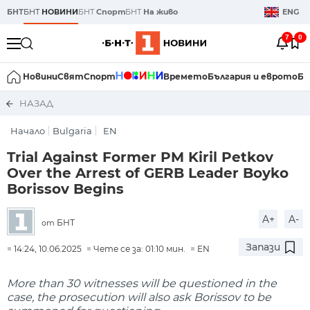
БНТ
БНТ
НОВИНИ
БНТ
Спорт
БНТ
На живо
ENG
7
0
Новини
Свят
Спорт
Времето
България и еврото
Би
НАЗАД
Начало
Bulgaria
EN
Trial Against Former PM Kiril Petkov
Over the Arrest of GERB Leader Boyko
Borissov Begins
A+
A-
БНТ
от
Запази
14:24, 10.06.2025
Чете се за: 01:10 мин.
EN
More than 30 witnesses will be questioned in the
case, the prosecution will also ask Borissov to be