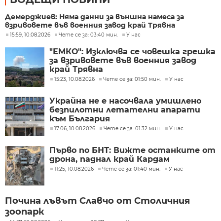
Демерджиев: Няма данни за външна намеса за
взривовете във военния завод край Трявна
15:59, 10.08.2026
Чете се за: 03:40 мин.
У нас
"ЕМКО": Изключва се човешка грешка
за взривовете във военния завод
край Трявна
15:23, 10.08.2026
Чете се за: 01:50 мин.
У нас
Украйна не е насочвала умишлено
безпилотни летателни апарати
към България
17:06, 10.08.2026
Чете се за: 01:32 мин.
У нас
Първо по БНТ: Вижте останките от
дрона, паднал край Кардам
11:25, 10.08.2026
Чете се за: 01:40 мин.
У нас
Почина лъвът Славчо от Столичния
зоопарк