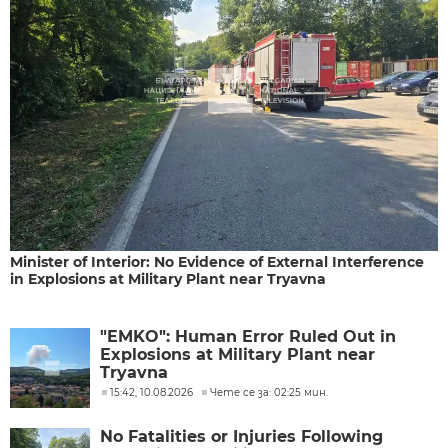
Minister of Interior: No Evidence of External Interference
in Explosions at Military Plant near Tryavna
"EMKO": Human Error Ruled Out in
Explosions at Military Plant near
Tryavna
15:42, 10.08.2026
Чете се за: 02:25 мин.
No Fatalities or Injuries Following