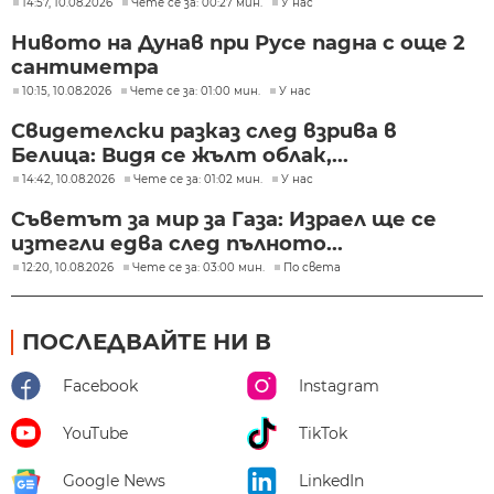
14:57, 10.08.2026
Чете се за: 00:27 мин.
У нас
Нивото на Дунав при Русе падна с още 2
сантиметра
10:15, 10.08.2026
Чете се за: 01:00 мин.
У нас
Свидетелски разказ след взрива в
Белица: Видя се жълт облак,...
14:42, 10.08.2026
Чете се за: 01:02 мин.
У нас
Съветът за мир за Газа: Израел ще се
изтегли едва след пълното...
12:20, 10.08.2026
Чете се за: 03:00 мин.
По света
ПОСЛЕДВАЙТЕ НИ В
Facebook
Instagram
YouTube
TikTok
Google News
LinkedIn