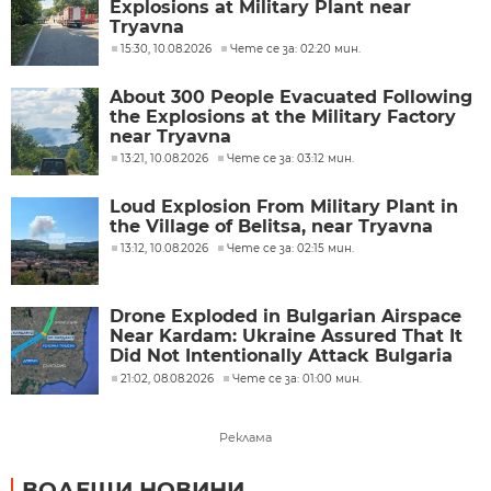
Explosions at Military Plant near
Tryavna
15:30, 10.08.2026
Чете се за: 02:20 мин.
About 300 People Evacuated Following
the Explosions at the Military Factory
near Tryavna
13:21, 10.08.2026
Чете се за: 03:12 мин.
Loud Explosion From Military Plant in
the Village of Belitsa, near Tryavna
13:12, 10.08.2026
Чете се за: 02:15 мин.
Drone Exploded in Bulgarian Airspace
Near Kardam: Ukraine Assured That It
Did Not Intentionally Attack Bulgaria
and Promised an Investigation
21:02, 08.08.2026
Чете се за: 01:00 мин.
Реклама
ВОДЕЩИ НОВИНИ