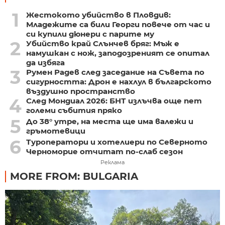
1
Жестокото убийство в Пловдив:
Младежите са били Георги повече от час и
си купили дюнери с парите му
2
Убийство край Слънчев бряг: Мъж е
намушкан с нож, заподозреният се опитал
да избяга
3
Румен Радев след заседание на Съвета по
сигурността: Дрон е нахлул в българското
въздушно пространство
4
След Мондиал 2026: БНТ излъчва още пет
големи събития пряко
5
До 38° утре, на места ще има валежи и
гръмотевици
6
Туроператори и хотелиери по Северното
Черноморие отчитат по-слаб сезон
Реклама
MORE FROM: BULGARIA