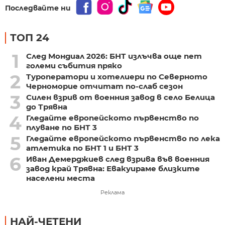
Последвайте ни
ТОП 24
1
След Мондиал 2026: БНТ излъчва още пет
големи събития пряко
2
Туроператори и хотелиери по Северното
Черноморие отчитат по-слаб сезон
3
Силен взрив от военния завод в село Белица
до Трявна
4
Гледайте европейското първенство по
плуване по БНТ 3
5
Гледайте европейското първенство по лека
атлетика по БНТ 1 и БНТ 3
6
Иван Демерджиев след взрива във военния
завод край Трявна: Евакуираме близките
населени места
Реклама
НАЙ-ЧЕТЕНИ