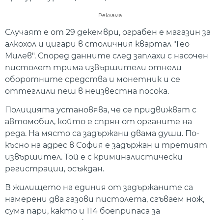
Реклама
Случаят е от 29 декември, ограбен е магазин за
алкохол и цигари в столичния квартал "Гео
Милев". Според данните след заплахи с насочен
пистолет трима извършители отнели
оборотните средства и монетник и се
оттеглили пеш в неизвестна посока.
Полицията установява, че се придвижват с
автомобил, който е спрян от органите на
реда. На място са задържани двама души. По-
късно на адрес в София е задържан и третият
извършител. Той е с криминалистически
регистрации, осъждан.
В жилището на единия от задържаните са
намерени два газови пистолета, сгъваем нож,
сума пари, както и 114 боеприпаса за