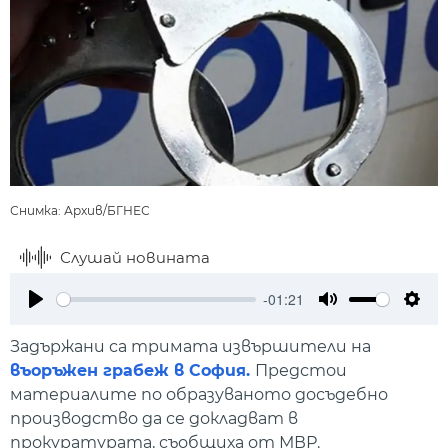
Снимка: Архив/БГНЕС
Слушай новината
-01:21
Play
Mute
Setti
Задържани са тримата извършители на
въоръжен грабеж в София.
Предстои
материалите по образуваното досъдебно
производство да се докладват в
прокуратурата, съобщиха от МВР.