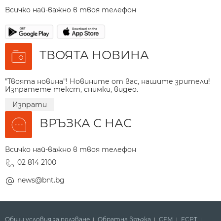
Всичко най-важно в твоя телефон
ТВОЯТА НОВИНА
"Твоята новина"! Новините от вас, нашите зрители!
Изпратете текст, снимки, видео.
Изпрати
ВРЪЗКА С НАС
Всичко най-важно в твоя телефон
02 814 2100
news@bnt.bg
Общи условия за ползване
Обратна връзка
СЕМ
ECPT