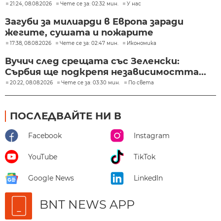
21:24, 08.08.2026
Чете се за: 02:32 мин.
У нас
Загуби за милиарди в Европа заради
жегите, сушата и пожарите
17:38, 08.08.2026
Чете се за: 02:47 мин.
Икономика
Вучич след срещата със Зеленски:
Сърбия ще подкрепя независимостта...
20:22, 08.08.2026
Чете се за: 03:30 мин.
По света
ПОСЛЕДВАЙТЕ НИ В
Facebook
Instagram
YouTube
TikTok
Google News
LinkedIn
BNT NEWS APP