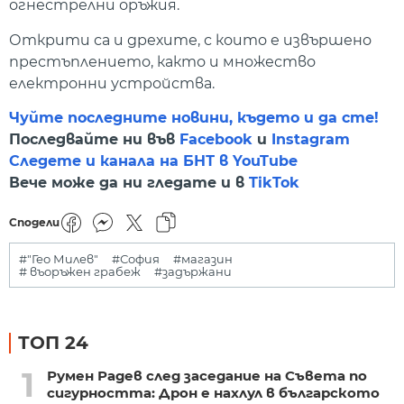
огнестрелни оръжия.
Открити са и дрехите, с които е извършено
престъплението, както и множество
електронни устройства.
Чуйте последните новини, където и да сте!
Последвайте ни във
Facebook
и
Instagram
Следете и канала на БНТ в YouTube
Вече може да ни гледате и в
TikTok
Сподели
#"Гео Милев"
#София
#магазин
# въоръжен грабеж
#задържани
ТОП 24
1
Румен Радев след заседание на Съвета по
сигурността: Дрон е нахлул в българското