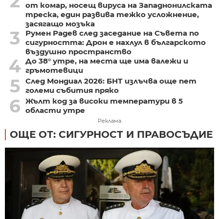
2
от комар, носещ вируса на Западнонилската
треска, един развива тежко усложнение,
засягащо мозъка
3
Румен Радев след заседание на Съвета по
сигурността: Дрон е нахлул в българското
въздушно пространство
4
До 38° утре, на места ще има валежи и
гръмотевици
5
След Мондиал 2026: БНТ излъчва още пет
големи събития пряко
6
Жълт код за високи температури в 5
области утре
Реклама
ОЩЕ ОТ: СИГУРНОСТ И ПРАВОСЪДИЕ