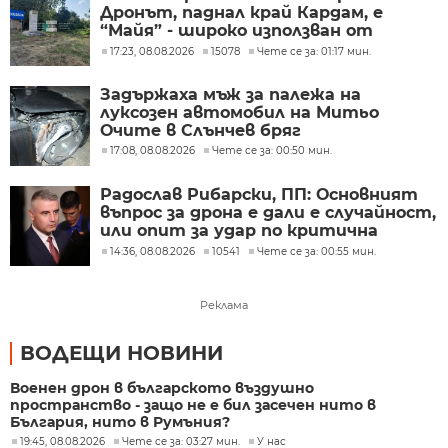
Дронът, паднал край Кардам, е
“Майя” - широко използван от
украинската армия
17:23, 08.08.2026
15078
Чете се за: 01:17 мин.
Задържаха мъж за палежа на
луксозен автомобил на Митьо
Очите в Слънчев бряг
17:08, 08.08.2026
Чете се за: 00:50 мин.
Радослав Рибарски, ПП: Основният
въпрос за дрона е дали е случайност,
или опит за удар по критична
инфраструктура
14:36, 08.08.2026
10541
Чете се за: 00:55 мин.
Реклама
ВОДЕЩИ НОВИНИ
Военен дрон в българското въздушно
пространство - защо не е бил засечен нито в
България, нито в Румъния?
19:45, 08.08.2026
Чете се за: 03:27 мин.
У нас