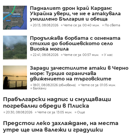
Падналият дрон край Кардам:
Украйна увери, че не е атакувала
умишлено България и обеща
разследване
20:13, 08.08.2026
Чете се за: 00:40 мин.
По света
Продължава борбата с огнената
стихия до бобошевското село
Висока могила
22:41, 08.08.2026
Чете се за: 00:57 мин.
У нас
Заради зачестилите атаки в Черно
море: Турция ограничава
движението на търговските
кораби
18:01, 08.08.2026 (обновена)
Чете се за: 01:05 мин.
Балкани
Прабългарски надпис и смущаващи
погребални обреди в Плиска
20:30, 08.08.2026
Чете се за: 13:05 мин.
Още
Предстои леко захлаждане, на места
утре ще има валежи и градушки