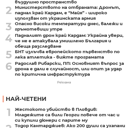
въздушно пространство
2
Министерството на отбраната: Дронът,
паднал край Кардам, е “Майя” - широко
използван от украинската армия
3
Опасно високи температури днес, валежи и
гръмотевици утре
4
Падналият дрон край Кардам: Украйна увери,
че не е атакувала умишлено България и
обеща разследване
5
БНТ излъчва европейското първенство по
лека атлетика - вижте програмата
6
Радослав Рибарски, ПП: Основният въпрос за
дрона е дали е случайност, или опит за удар
по критична инфраструктура
Реклама
НАЙ-ЧЕТЕНИ
1
Жестокото убийство в Пловдив:
Младежите са били Георги повече от час и
си купили дюнери с парите му
Тодор Кантарджиев: Ако 200 души са ухапани