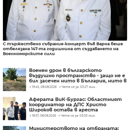
С тържествено събрание-концерт във Варна беше
отбелязана 147-та годишнина от създаването на
Военноморските сили
Военен дрон в българското
въздушно пространство - защо не е
бил засечен нито в България, нито в
Румъния?
19:45, 08.08.2026
Чете се за: 03:27 мин.
Аферата ВиК-Бургас: Областният
координатор на ДПС Христо
Широков остава в ареста
18:37, 08.08.2026
Чете се за: 03:05 мин.
Министерството на отбраната: