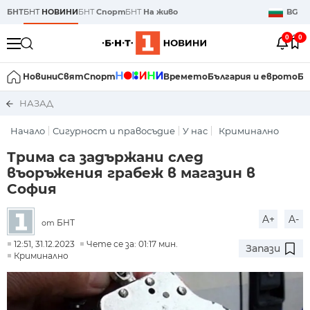
БНТ
БНТ
НОВИНИ
БНТ
Спорт
БНТ
На живо
BG
0
0
Новини
Свят
Спорт
Времето
България и еврото
Би
НАЗАД
Начало
Сигурност и правосъдие
У нас
Криминално
Трима са задържани след
въоръжения грабеж в магазин в
София
A+
A-
БНТ
от
12:51, 31.12.2023
Чете се за: 01:17 мин.
Запази
Криминално