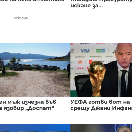
искане за...
Реклама
ен мъж изчезна във
УЕФА готви вот на
а язовир „Доспат“
срещу Джани Инфа