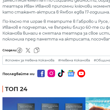
заместник-кметът по социални дейности, образ
театъра Иван Иванов припомни ключови моменти
като стажант-актриса в Ямбол едва 17-годишна.
По-късно тя играе в театрите в Габрово и Русе,
Иванов е подчертал, че въпреки близо 60-те си ф
Коканова винаги е смятала театъра за свое ист
поклониха пред паметта на актрисата, посочв
Сподели
#спомен за Невена Коканова
#Невена Коканова
#Община
Последвайте ни
ТОП 24