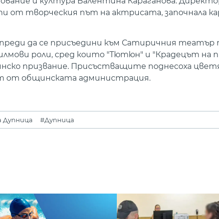
ование и култура Валентина Караганова. Директ
 от творческия път на актрисата, започнала ка
 преди да се присъедини към Сатиричния театър пр
илмови роли, сред които "Тютюн" и "Крадецът на п
инско призвание. Присъстващите поднесоха цветя
ат от общинската администрация.
 Дупница
#Дупница