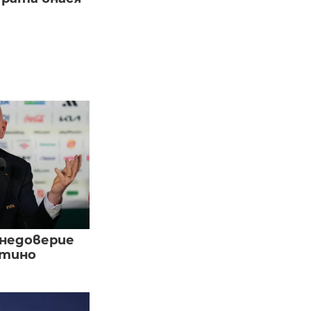
 недоверие
нтино