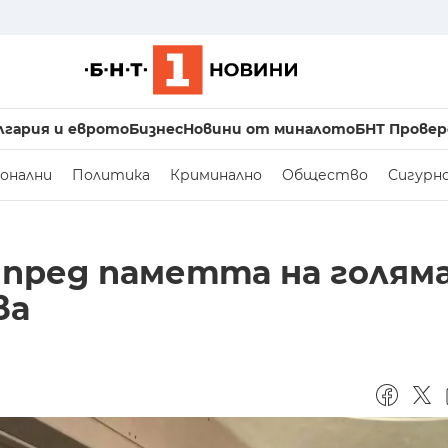
лгария и еврото
Бизнес
Новини от миналото
БНТ Провер
онални
Политика
Криминално
Общество
Сигурн
а пред паметта на голям
ва