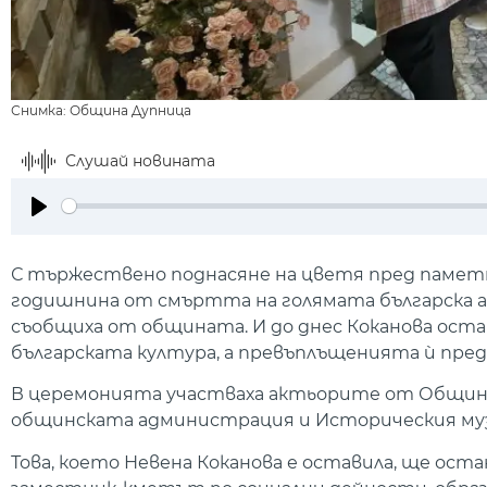
Снимка: Община Дупница
Слушай новината
Play
С тържествено поднасяне на цветя пред паметн
годишнина от смъртта на голямата българска ак
съобщиха от общината. И до днес Коканова оста
българската култура, а превъплъщенията ѝ пред
В церемонията участваха актьорите от Общинс
общинската администрация и Историческия музе
Това, което Невена Коканова е оставила, ще оста