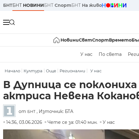
БНТ
БНТ
НОВИНИ
БНТ
Спорт
БНТ
На живо
Новини
Свят
Спорт
Времето
Бъ
У нас
По света
Реги
Начало
Култура
Още
Регионални
У нас
В Дупница се поклоних
актриса Невена Кокано
от
, Източник: БТА
БНТ
14:36, 03.06.2026
Чете се за: 01:40 мин.
У нас