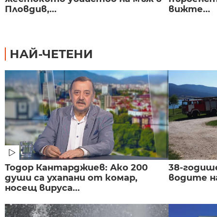
Пловдив,...
вижте...
НАЙ-ЧЕТЕНИ
Тодор Кантарджиев: Ако 200
38-годиш
души са ухапани от комар,
водите н
носещ вируса...