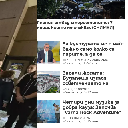
Япония отвъд стереотипите: 7
неща, които не очаквах (СНИМКИ)
За културата не е най-
важно само колко са
парите, а да се
изплащат навреме,
09:00, 07.08.2026 (обновена)
Чете се за: 13:57 мин.
заяви министър Евтим
Милошев
Заради жегата:
Будапеща изгася
осветлението на
историческите си
23:12, 06.08.2026
Чете се за: 02:12 мин.
забележителности, за
да пести енергия
Четири дни музика за
добра кауза: Започва
"Varna Rock Adventure"
15:08, 06.08.2026
Чете се за: 05:15 мин.