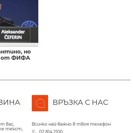
нтино, но
и от ФИФА
ВИНА
ВРЪЗКА С НАС
т вас,
Всичко най-важно в твоя телефон
те текст,
02 814 2100