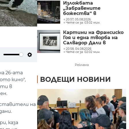
Изложбата
„Забравените
божества“ в
Националния
20:57, 05.08.2026
Чете се за: 03:02 мин.
археологически
институт с музей при
Картини на Франсиско
БАН
Гоя и една творба на
Салвадор Дали в
„Квадрат 500“
20:58, 04.08.2026
Чете се за: 02:02 мин.
(СНИМКИ)
ute
Settings
Реклама
на 26-ата
ВОДЕЩИ НОВИНИ
ото кино",
сти в
ен.
дставители на
дани.
и, каза