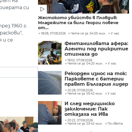
орът на
риерата си
Жестокото убийство в Пловдив:
Младежите са били Георги повече
ез 1960 г.
от...
раскови",
18:08, 07.08.2026
Чете се за: 04:55 мин.
У нас
 и се
Фентаниловата афера:
Агенти под прикритие
стигнаха до
лабораторията във
18:02, 07.08.2026
Чете се за: 04:20 мин.
У нас
„Факултета“
Рекорден износ на ток:
Парковете с батерии
правят България лидер
на пазара
20:28, 07.08.2026
Чете се за: 05:42 мин.
У нас
И след медицинско
заключение: Пак
отказаха на Ива
Михайлова да се лекува
20:22, 07.08.2026
Чете се за: 03:42 мин.
По света
в България