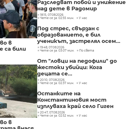
Разследват побой и унижение
над дете в Радомир
18:15, 07.08.2026
Чете се за: 02:55 мин.
У нас
Под стрес, свързан с
образованието, е бил
ученикът, застрелял осем...
во в
19:48, 07.08.2026
 са били
Чете се за: 03:07 мин.
По света
От "ловци на педофили" до
жестоки убийци: Кога
децата се...
20:10, 07.08.2026
Чете се за: 02:37 мин.
У нас
Останките на
Константиновия мост
изплуваха край село Гиген
20:47, 07.08.2026
Чете се за: 02:52 мин.
У нас
во в
урата внася