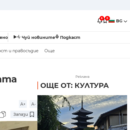
6
0
BG
ено
Чуй новините
Подкаст
ост и правосъдие
Още
ата
Реклама
ОЩЕ ОТ: КУЛТУРА
A+
A-
Запази