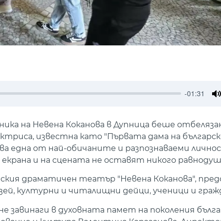
-01:31
M
ика на Невена Коканова в Дупница беше отбеляза
триса, известна като "Първата дама на българск
ва една от най-обичаните и разпознаваеми лично
 екрана и на сцената не оставят никого равнодуш
кия драматичен театър "Невена Коканова", пре
й, културни и читалищни дейци, ученици и граж
не завинаги в духовната памет на поколения българ