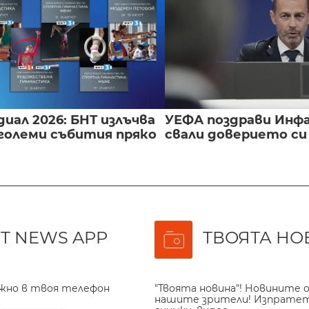
иал 2026: БНТ излъчва
УЕФА поздрави Инфа
големи събития пряко
свали доверието с
T NEWS APP
ТВОЯТА НО
ажно в твоя телефон
"Твоята новина"! Новините о
нашите зрители! Изпрате