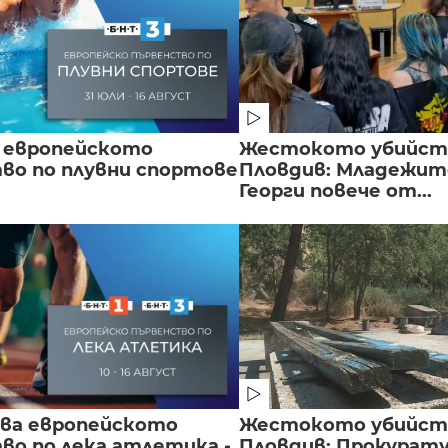
 европейското
Жестокото убийст
во по плувни спортове
Пловдив: Младежите
Георги повече от...
чва европейското
Жестокото убийст
во по лека атлетика -
Пловдив: Прокурат