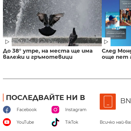
До 38° утре, на места ще има
След Монд
валежи и гръмотевици
още пет 
ПОСЛЕДВАЙТЕ НИ В
BN
Facebook
Instagram
Всичко най-в
YouTube
TikTok