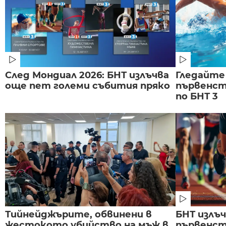
След Мондиал 2026: БНТ излъчва
Гледайте
още пет големи събития пряко
първенст
по БНТ 3
Тийнейджърите, обвинени в
БНТ излъ
жестокото убийство на мъж в
първенст