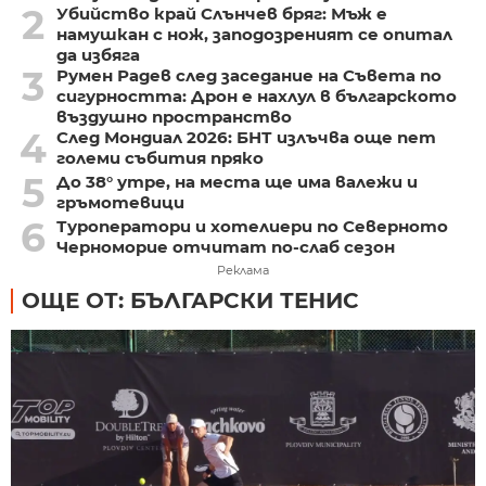
2
Убийство край Слънчев бряг: Мъж е
намушкан с нож, заподозреният се опитал
да избяга
3
Румен Радев след заседание на Съвета по
сигурността: Дрон е нахлул в българското
въздушно пространство
4
След Мондиал 2026: БНТ излъчва още пет
големи събития пряко
5
До 38° утре, на места ще има валежи и
гръмотевици
6
Туроператори и хотелиери по Северното
Черноморие отчитат по-слаб сезон
Реклама
ОЩЕ ОТ: БЪЛГАРСКИ ТЕНИС