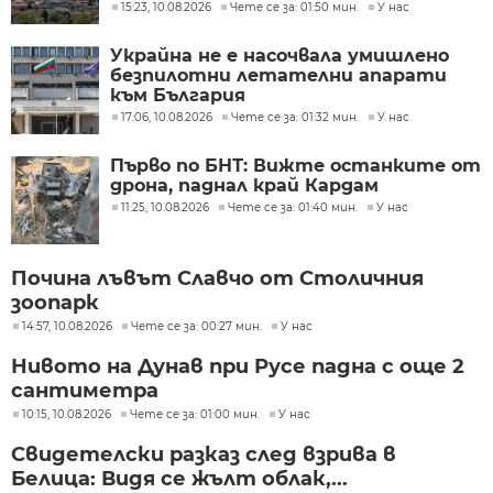
15:23, 10.08.2026
Чете се за: 01:50 мин.
У нас
Украйна не е насочвала умишлено
безпилотни летателни апарати
към България
17:06, 10.08.2026
Чете се за: 01:32 мин.
У нас
Първо по БНТ: Вижте останките от
дрона, паднал край Кардам
11:25, 10.08.2026
Чете се за: 01:40 мин.
У нас
Почина лъвът Славчо от Столичния
зоопарк
14:57, 10.08.2026
Чете се за: 00:27 мин.
У нас
Нивото на Дунав при Русе падна с още 2
сантиметра
10:15, 10.08.2026
Чете се за: 01:00 мин.
У нас
Свидетелски разказ след взрива в
Белица: Видя се жълт облак,...