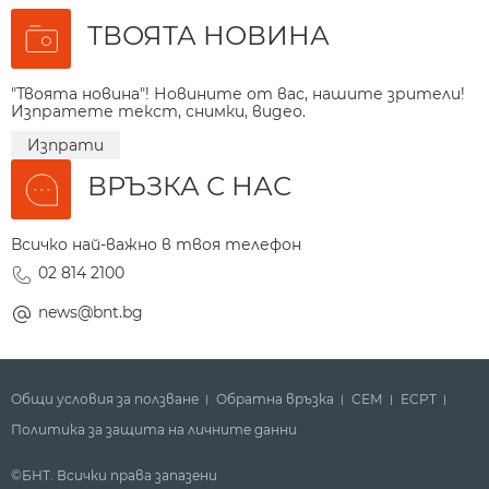
ТВОЯТА НОВИНА
"Твоята новина"! Новините от вас, нашите зрители!
Изпратете текст, снимки, видео.
Изпрати
ВРЪЗКА С НАС
Всичко най-важно в твоя телефон
02 814 2100
news@bnt.bg
Общи условия за ползване
Обратна връзка
СЕМ
ECPT
Политика за защита на личните данни
©БНТ. Всички права запазени