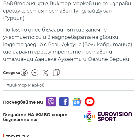
Във втория кръг Виктор Марков ще се изправи
срещу шестия поставен Тунджай Дуран
(Турция).
По-късно днес българинът ще започне
участието си и в надпреварата на двойки,
където заедно с Роан Джоунс (Великобритания)
ще играят срещу третите поставени
италианци Даниеле Аугенти и Фелипе Берини.
Сподели
#Виктор Марков
Последвайте ни
Гледайте НА ЖИВО спорт
безплатно на: