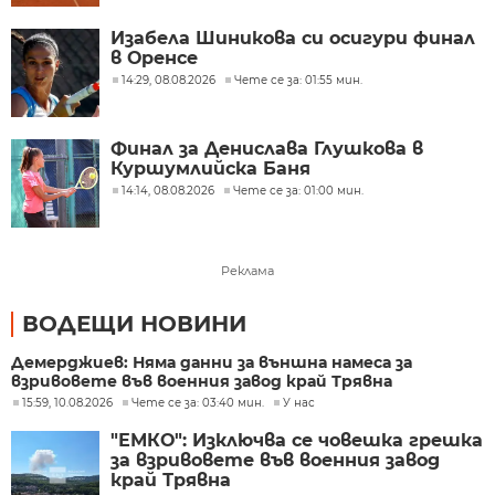
Изабела Шиникова си осигури финал
в Оренсе
14:29, 08.08.2026
Чете се за: 01:55 мин.
Финал за Денислава Глушкова в
Куршумлийска Баня
14:14, 08.08.2026
Чете се за: 01:00 мин.
Реклама
ВОДЕЩИ НОВИНИ
Демерджиев: Няма данни за външна намеса за
взривовете във военния завод край Трявна
15:59, 10.08.2026
Чете се за: 03:40 мин.
У нас
"ЕМКО": Изключва се човешка грешка
за взривовете във военния завод
край Трявна