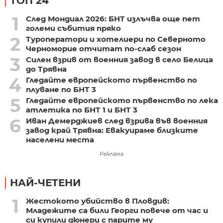
ТОП 24
1
След Мондиал 2026: БНТ излъчва още пет
големи събития пряко
2
Туроператори и хотелиери по Северното
Черноморие отчитат по-слаб сезон
3
Силен взрив от военния завод в село Белица
до Трявна
4
Гледайте европейското първенство по
плуване по БНТ 3
5
Гледайте европейското първенство по лека
атлетика по БНТ 1 и БНТ 3
6
Иван Демерджиев след взрива във военния
завод край Трявна: Евакуираме близките
населени места
Реклама
НАЙ-ЧЕТЕНИ
1
Жестокото убийство в Пловдив:
Младежите са били Георги повече от час и
си купили дюнери с парите му