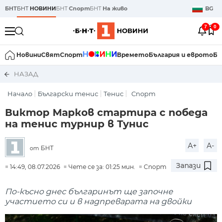
БНТ
БНТ
НОВИНИ
БНТ
Спорт
БНТ
На живо
BG
7
0
Новини
Свят
Спорт
Времето
България и еврото
Би
НАЗАД
Начало
Български тенис
Тенис
Спорт
Виктор Марков стартира с победа
на тенис турнир в Тунис
A+
A-
БНТ
от
Запази
14:49, 08.07.2026
Чете се за: 01:25 мин.
Спорт
По-късно днес българинът ще започне
участието си и в надпреварата на двойки