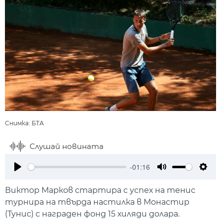
Снимка: БТА
Слушай новината
-01:16
Play
Mute
Setti
Виктор Марков стартира с успех на тенис
турнира на твърда настилка в Монастир
(Тунис) с награден фонд 15 хиляди долара.