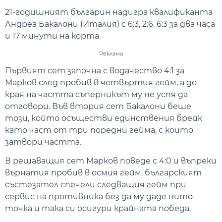
21-годишният българин надигра квалификанта
Андреа Бакалони (Италия) с 6:3, 2:6, 6:3 за два часа
и 17 минути на корта.
Реклама
Първият сет започна с водачество 4:1 за
Марков след пробив в четвъртия гейм, а до
края на частта съперникът му не успя да
отговори. Във втория сет Бакалони беше
този, който осъществи единствения брейк
като част от три поредни гейма, с които
затвори частта.
В решаващия сет Марков поведе с 4:0 и въпреки
върнатия пробив в осмия гейм, българският
състезател спечели следващия гейм при
сервис на противника без да му даде нито
точка и така си осигури крайната победа.