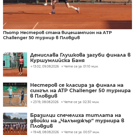
Пьотр Нестеров стана вицешампион на ATP
Challenger 50 турнир в Пловдив
Денислава Глушкова загуби финала в
Куршумлийска Баня
13:02, 09.08.2026
Чете се за: 01:10 мин.
Нестеров се класира за финала на
сингъл на ATP Challenger 50 турнира
в Пловдив
23:19, 08.08.2026
Чете се за: 02:30 мин.
Бразилци спечелиха титлата на
двойки на „Чалънджър“ турнира в
Пловдив
19:48, 08.08.2026
Чете се за: 00:57 мин.