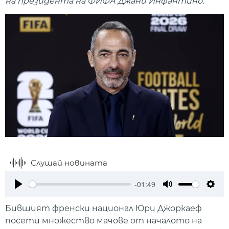
на президента на ФИФА Джани Инфантино.
Слушай новината
-01:49
Play
Mute
Setti
Бившият френски национал Юри Джоркаеф
посети множество мачове от началото на