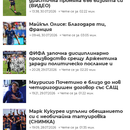
драстична промяна във визията си
(ВИДЕО)
13:38, 30.07.2026
Чете се за: 02:22 мин.
Майкъл Олисе: Благодаря ти,
Франция
09:46, 30.07.2026
Чете се за: 03:05 мин.
ФИФА започна дисциплинарно
производство срещу Аржентина
заради политическо послание и
ексцесии на Мондиал 2026
20:28, 29.07.2026
Чете се за: 02:20 мин.
Маурисио Почетино е близо до нов
четиригодишен договор със САЩ
19:21, 29.07.2026
Чете се за: 01:22 мин.
Марк Кукурея изпълни обещанието
си с необичайна татуировка
(СНИМКА)
19:09, 28.07.2026
Чете се за: 01:35 мин.