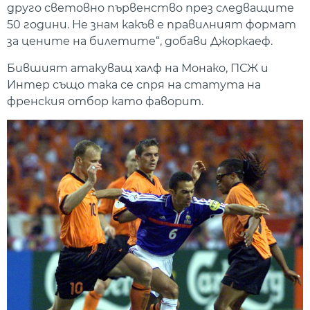
друго световно първенство през следващите
50 години. Не знам какъв е правилният формат
за цените на билетите“, добави Джоркаеф.
Бившият атакуващ халф на Монако, ПСЖ и
Интер също така се спря на статута на
френския отбор като фаворит.