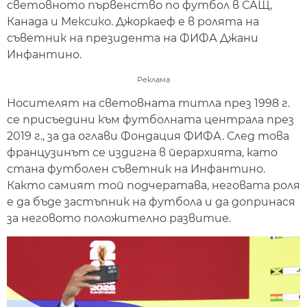
световното първенство по футбол в САЩ,
Канада и Мексико. Джоркаеф е в ролята на
съветник на президента на ФИФА Джани
Инфантино.
Реклама
Носителят на световната титла през 1998 г.
се присъедини към футболната централа през
2019 г., за да оглави Фондация ФИФА. След това
французинът се издигна в йерархията, като
стана футболен съветник на Инфантино.
Както самият той подчератава, неговата роля
е да бъде застъпник на футбола и да допринася
за неговото положително развитие.