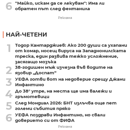
6
"Майко, искам да се лекувам": Има ли
обратен път след фентанила
Реклама
НАЙ-ЧЕТЕНИ
1
Тодор Кантарджиев: Ако 200 души са ухапани
от комар, носещ вируса на Западнонилската
треска, един развива тежко усложнение,
засягащо мозъка
2
38-годишен мъж изчезна във водите на
язовир „Доспат“
3
УЕФА готви вот на недоверие срещу Джани
Инфантино
4
До 38° утре, на места ще има валежи и
гръмотевици
5
След Мондиал 2026: БНТ излъчва още пет
големи събития пряко
6
УЕФА поздрави Инфантино, но свали
доверието си от ФИФА
Реклама