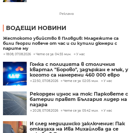
Реклама
ВОДЕЩИ НОВИНИ
Жестокото убийство в Пловдив: Младежите са
били Георги повече от час и си купили дюнери с
парите му
18:08, 07.08.2026
Чете се за: 04:55 мин.
У нас
Гонка с полицията в столичния
квартал "Борово", задържан е мъж, у
когото са намерени 460 000 евро
22:50, 07.08.2026
Чете се за: 02:05 мин.
У нас
Рекорден износ на ток: Парковете с
батерии правят България лидер на
пазара
20:28, 07.08.2026
Чете се за: 05:42 мин.
У нас
И след медицинско заключение: Пак
отказаха на Ива Михайлова да се