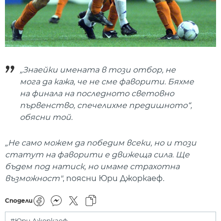
„Знаейки имената в този отбор, не
мога да кажа, че не сме фаворити. Бяхме
на финала на последното световно
първенство, спечелихме предишното“,
обясни той.
„Не само можем да победим всеки, но и този
статут на фаворити е движеща сила. Ще
бъдем под натиск, но имаме страхотна
възможност"
, поясни Юри Джоркаеф.
Сподели
#Юри Джоркаеф