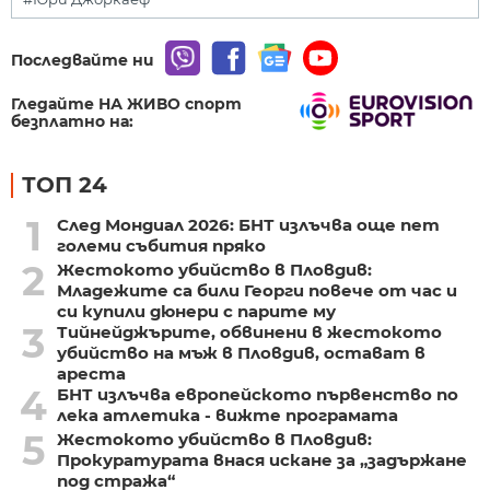
Последвайте ни
Гледайте НА ЖИВО спорт
безплатно на:
ТОП 24
1
След Мондиал 2026: БНТ излъчва още пет
големи събития пряко
2
Жестокото убийство в Пловдив:
Младежите са били Георги повече от час и
си купили дюнери с парите му
3
Тийнейджърите, обвинени в жестокото
убийство на мъж в Пловдив, остават в
ареста
4
БНТ излъчва европейското първенство по
лека атлетика - вижте програмата
5
Жестокото убийство в Пловдив:
Прокуратурата внася искане за „задържане
под стража“