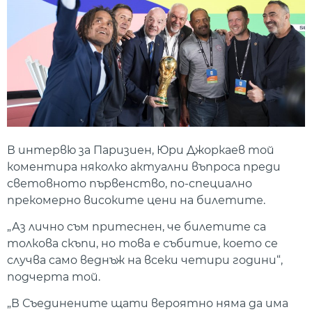
В интервю за Паризиен, Юри Джоркаев той
коментира няколко актуални въпроса преди
световното първенство, по-специално
прекомерно високите цени на билетите.
„Аз лично съм притеснен, че билетите са
толкова скъпи, но това е събитие, което се
случва само веднъж на всеки четири години“,
подчерта той.
„В Съединените щати вероятно няма да има