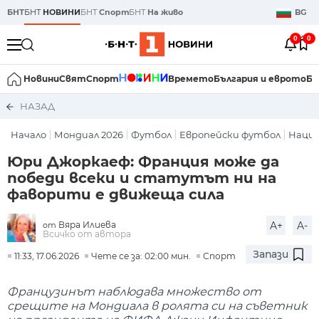
БНТ
БНТ
НОВИНИ
БНТ
Спорт
БНТ
На живо
BG
0
0
Новини
Свят
Спорт
Времето
България и еврото
Би
НАЗАД
Начало
Мондиал 2026
Футбол
Европейски футбол
Наци
Юри Джоркаеф: Франция може да
победи всеки и статутът ни на
фаворити е движеща сила
Вяра Илиева
A+
A-
от
Всичко от автора
Запази
11:33, 17.06.2026
Чете се за: 02:00 мин.
Спорт
Французинът наблюдава множество от
срещите на Мондиала в ролята си на съветник