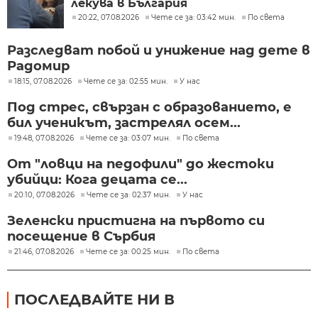
лекува в България
20:22, 07.08.2026
Чете се за: 03:42 мин.
По света
Разследват побой и унижение над дете в
Радомир
18:15, 07.08.2026
Чете се за: 02:55 мин.
У нас
Под стрес, свързан с образованието, е
бил ученикът, застрелял осем...
19:48, 07.08.2026
Чете се за: 03:07 мин.
По света
От "ловци на педофили" до жестоки
убийци: Кога децата се...
20:10, 07.08.2026
Чете се за: 02:37 мин.
У нас
Зеленски пристигна на първото си
посещение в Сърбия
21:46, 07.08.2026
Чете се за: 00:25 мин.
По света
ПОСЛЕДВАЙТЕ НИ В