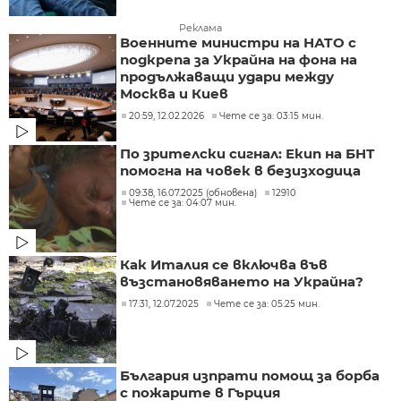
Реклама
Военните министри на НАТО с
подкрепа за Украйна на фона на
продължаващи удари между
Москва и Киев
20:59, 12.02.2026
Чете се за: 03:15 мин.
По зрителски сигнал: Екип на БНТ
помогна на човек в безизходица
09:38, 16.07.2025 (обновена)
12910
Чете се за: 04:07 мин.
Как Италия се включва във
възстановяването на Украйна?
17:31, 12.07.2025
Чете се за: 05:25 мин.
България изпрати помощ за борба
с пожарите в Гърция