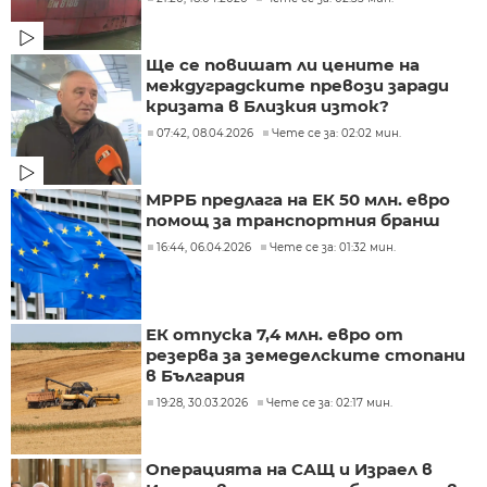
Ще се повишат ли цените на
междуградските превози заради
кризата в Близкия изток?
07:42, 08.04.2026
Чете се за: 02:02 мин.
МРРБ предлага на ЕК 50 млн. евро
помощ за транспортния бранш
16:44, 06.04.2026
Чете се за: 01:32 мин.
ЕК отпуска 7,4 млн. евро от
резерва за земеделските стопани
в България
19:28, 30.03.2026
Чете се за: 02:17 мин.
Операцията на САЩ и Израел в