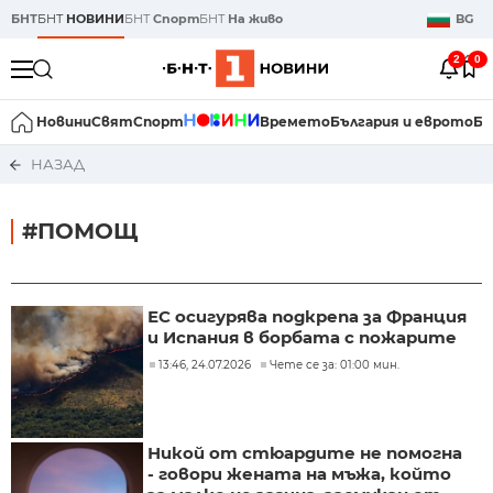
БНТ
БНТ
НОВИНИ
БНТ
Спорт
БНТ
На живо
BG
2
0
Новини
Свят
Спорт
Времето
България и еврото
Би
НАЗАД
#ПОМОЩ
ЕС осигурява подкрепа за Франция
и Испания в борбата с пожарите
13:46, 24.07.2026
Чете се за: 01:00 мин.
Никой от стюардите не помогна
- говори жената на мъжа, който