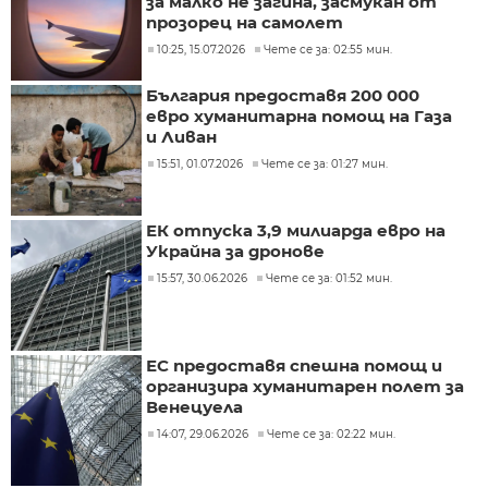
за малко не загина, засмукан от
прозорец на самолет
10:25, 15.07.2026
Чете се за: 02:55 мин.
България предоставя 200 000
евро хуманитарна помощ на Газа
и Ливан
15:51, 01.07.2026
Чете се за: 01:27 мин.
ЕК отпуска 3,9 милиарда евро на
Украйна за дронове
15:57, 30.06.2026
Чете се за: 01:52 мин.
ЕС предоставя спешна помощ и
организира хуманитарен полет за
Венецуела
14:07, 29.06.2026
Чете се за: 02:22 мин.