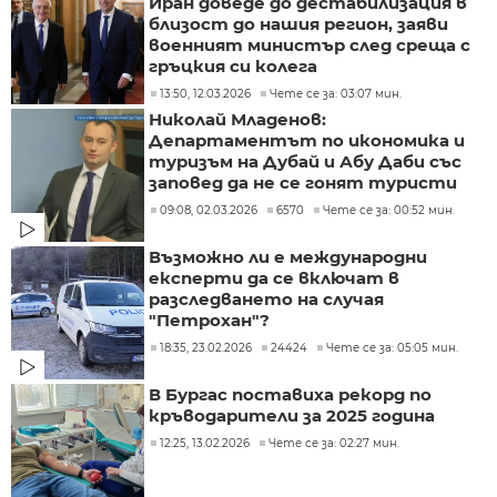
Иран доведе до дестабилизация в
близост до нашия регион, заяви
военният министър след среща с
гръцкия си колега
13:50, 12.03.2026
Чете се за: 03:07 мин.
Николай Младенов:
Департаментът по икономика и
туризъм на Дубай и Абу Даби със
заповед да не се гонят туристи
09:08, 02.03.2026
6570
Чете се за: 00:52 мин.
Възможно ли е международни
експерти да се включат в
разследването на случая
"Петрохан"?
18:35, 23.02.2026
24424
Чете се за: 05:05 мин.
В Бургас поставиха рекорд по
кръводарители за 2025 година
12:25, 13.02.2026
Чете се за: 02:27 мин.