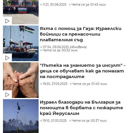
11:21, 30.06.2025
Чете се за: 01:45 мин.
Яхта с помощ за Газа: Израелски
войници са пренасочили
плавателния съд
07:34, 09.06.2025 (обновена)
Чете се за: 00:52 мин.
"Пътека на знанието за инсулт" -
деца се обучават как да помагат
на пострадалите
19:20, 27.05.2025
Чете се за: 01:40 мин.
Израел благодари на България за
помощта в борбата с пожарите
край Йерусалим
19:10, 01.05.2025
Чете се за: 00:37 мин.