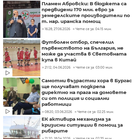
Пламен Абровски: В бюджета са
предвидени 170 млн. евро за
земеделските производители по
т. нар. иранска помощ
16:28, 27.06.2026
Чете се за: 04:15 мин.
Футболен отбор, спечелил
първенството на България, не
може да участва в Световната
купа в Китай
21:12, 04.06.2026
Чете се за: 03:00 мин.
Самотни възрастни хора в Бургас
ще получават подкрепа
директно на прага на домовете
си от полиция и социални
работници
08:20, 03.06.2026
Чете се за: 02:25 мин.
ЕК активира механизма за
кризисни ситуации в помощ за
рибарите
21:20, 18.04.2026
Чете се за: 02:35 мин.