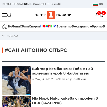
БНТ
БНТ
НОВИНИ
БНТ
Спорт
БНТ
На живо
BG
6
0
Новини
Свят
Спорт
Времето
България и еврото
Би
НАЗАД
#САН АНТОНИО СПЪРС
Виктор Уембаняма: Това е най-
големият урок в живота ми
12:42, 14.06.2026
Чете се за: 03:10 мин.
Ню Йорк Никс ликува с трофея в
НБА (ГАЛЕРИЯ)