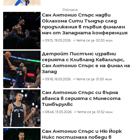
Реклама
Сан Антонио Спърс надви
Оклахома Сити Тъндър след
продължения в първия финален
мач от Западната конференция
09:15, 19.05.2026
Чете се за: 02:30 мин.
Детройт Пистънс изравни
серията с Кливланд Кавалиърс,
Сан Антонио Спърс е на финал на
Запад
09:18, 16.05.2026
Чете се за: 01:50 мин.
Сан Антонио Спърс си върна
аванса в серията с Минесота
Тимбърулвс
08:46, 13.05.2026
Чете се за: 01:52 мин.
Сан Антонио Спърс и Ню Йорк
Никс постигнаха победи в