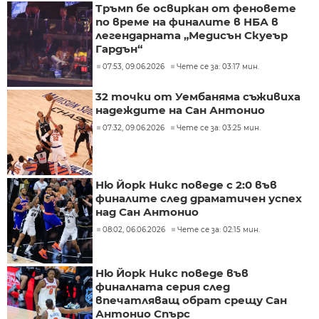
Тръмп бе освиркан от феновете
по време на финалите в НБА в
легендарната „Медисън Скуеър
Гардън“
07:53, 09.06.2026
Чете се за: 03:17 мин.
32 точки от Уембаняма съживиха
надеждите на Сан Антонио
07:32, 09.06.2026
Чете се за: 03:25 мин.
Ню Йорк Никс поведе с 2:0 във
финалите след драматичен успех
над Сан Антонио
08:02, 06.06.2026
Чете се за: 02:15 мин.
Ню Йорк Никс поведе във
финалната серия след
впечатляващ обрат срещу Сан
Антонио Спърс