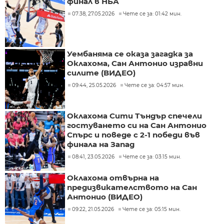
финал в НБА
07:38, 27.05.2026
Чете се за: 01:42 мин.
Уембаняма се оказа загадка за
Оклахома, Сан Антонио изравни
силите (ВИДЕО)
09:44, 25.05.2026
Чете се за: 04:57 мин.
Оклахома Сити Тъндър спечели
гостуването си на Сан Антонио
Спърс и поведе с 2-1 победи във
финала на Запад
08:41, 23.05.2026
Чете се за: 03:15 мин.
Оклахома отвърна на
предизвикателството на Сан
Антонио (ВИДЕО)
09:22, 21.05.2026
Чете се за: 05:15 мин.