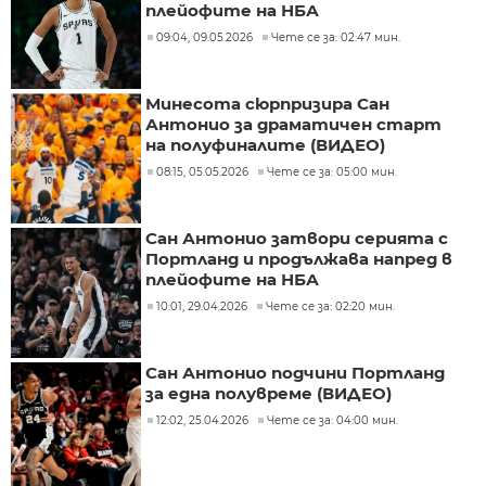
плейофите на НБА
09:04, 09.05.2026
Чете се за: 02:47 мин.
Минесота сюрпризира Сан
Антонио за драматичен старт
на полуфиналите (ВИДЕО)
08:15, 05.05.2026
Чете се за: 05:00 мин.
Сан Антонио затвори серията с
Портланд и продължава напред в
плейофите на НБА
10:01, 29.04.2026
Чете се за: 02:20 мин.
Сан Антонио подчини Портланд
за една полувреме (ВИДЕО)
12:02, 25.04.2026
Чете се за: 04:00 мин.