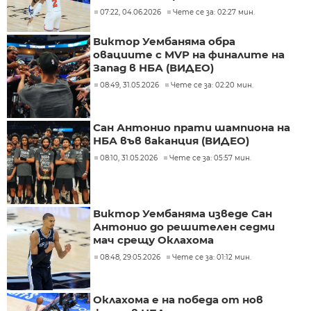
07:22, 04.06.2026
Чете се за: 02:27 мин.
Виктор Уембаняма обра
овациите с MVP на финалите на
Запад в НБА (ВИДЕО)
08:49, 31.05.2026
Чете се за: 02:20 мин.
Сан Антонио прати шампиона на
НБА във ваканция (ВИДЕО)
08:10, 31.05.2026
Чете се за: 05:57 мин.
Виктор Уембаняма изведе Сан
Антонио до решителен седми
мач срещу Оклахома
08:48, 29.05.2026
Чете се за: 01:12 мин.
Оклахома е на победа от нов