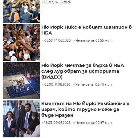
08:02, 14.06.2026
Ню Йорк Никс е новият шампион в
НБА
06:55, 14.06.2026
Чете се за: 03:55 мин.
Ню Йорк мечтае за върха в НБА
след луд обрат за историята
(ВИДЕО)
08:00, 11.06.2026
Чете се за: 05:40 мин.
Кметът на Ню Йорк: Уембаняма е
играч, който трудно може да
бъде мразен
18:03, 09.06.2026
Чете се за: 02:47 мин.