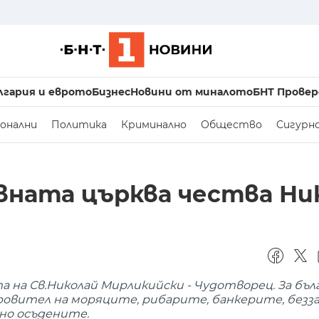
лгария и еврото
Бизнес
Новини от миналото
БНТ Провер
онални
Политика
Криминално
Общество
Сигурн
авната църква чества Ни
а на Св.Николай Мирликийски - Чудотворец. За б
кровител на моряците, рибарите, банкерите, без
но осъдените.