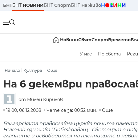
БНТ
БНТ
НОВИНИ
БНТ
Спорт
БНТ
На живо
Новини
Свят
Спорт
Времето
Бъ
У нас
По света
Реги
Начало
Култура
Още
На 6 декември правосл
от Милен Кирилов
19:00, 06.12.2008
Чете се за: 00:32 мин.
Още
Българската православна църква почита паметт
Николай означава "Побеждаващ". Светецът е по
гладните и освободител на пленниците и невин