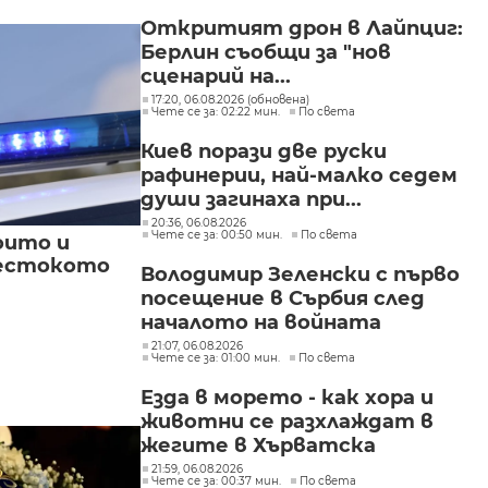
"Изгрев"
Откритият дрон в Лайпциг:
Берлин съобщи за "нов
сценарий на...
17:20, 06.08.2026 (обновена)
Чете се за: 02:22 мин.
По света
Киев порази две руски
рафинерии, най-малко седем
души загинаха при...
20:36, 06.08.2026
Чете се за: 00:50 мин.
По света
оито и
жестокото
Володимир Зеленски с първо
посещение в Сърбия след
началото на войната
21:07, 06.08.2026
Чете се за: 01:00 мин.
По света
Езда в морето - как хора и
животни се разхлаждат в
жегите в Хърватска
21:59, 06.08.2026
Чете се за: 00:37 мин.
По света