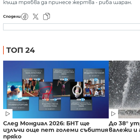
къща трябва да принесе жертва - риба шаран.
Сподели
ТОП 24
След Мондиал 2026: БНТ ще
До 38° ут
излъчи още пет големи събития
валежи и
пряко