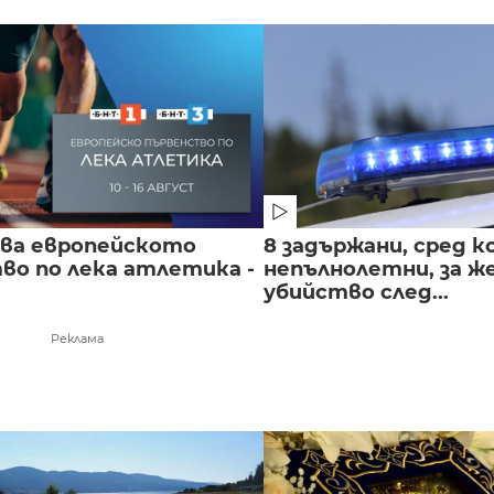
чва европейското
8 задържани, сред к
во по лека атлетика -
непълнолетни, за 
убийство след...
Реклама