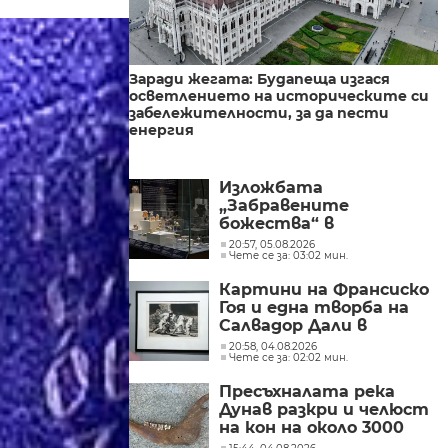
Заради жегата: Будапеща изгася
осветлението на историческите си
забележителности, за да пести
енергия
Изложбата
„Забравените
божества“ в
Националния
20:57, 05.08.2026
Чете се за: 03:02 мин.
археологически
институт с музей при
Картини на Франсиско
БАН
Гоя и една творба на
Салвадор Дали в
„Квадрат 500“
20:58, 04.08.2026
Чете се за: 02:02 мин.
(СНИМКИ)
Пресъхналата река
Дунав разкри и челюст
на кон на около 3000
години