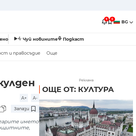
9
0
BG
ено
Чуй новините
Подкаст
ост и правосъдие
Още
кулден
Реклама
ОЩЕ ОТ: КУЛТУРА
A+
A-
Запази
ългарите името
защитните,