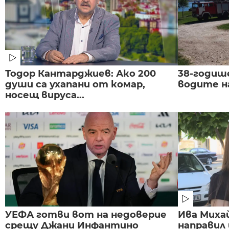
Тодор Кантарджиев: Ако 200
38-годиш
души са ухапани от комар,
водите н
носещ вируса...
УЕФА готви вот на недоверие
Ива Миха
срещу Джани Инфантино
направил