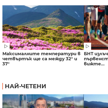
Максималните температури в
БНТ излъ
четвъртък ще са между 32° и
първенст
37°
вижте...
НАЙ-ЧЕТЕНИ