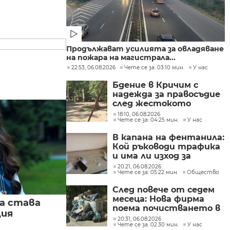
Продължават усилията за овладяване
на пожара на магистрала...
22:53, 06.08.2026
Чете се за: 03:10 мин.
У нас
Бдение в Кричим с
надежда за правосъдие
след жестокото
убийство на млад мъж
18:10, 06.08.2026
Чете се за: 04:25 мин.
У нас
в Пловдив от
тийнейджъри
В капана на фентанила:
Кой ръководи трафика
и има ли изход за
пристрастените?
20:21, 06.08.2026
Чете се за: 05:22 мин.
Общество
След повече от седем
месеца: Нова фирма
а става
поема почистването в
ция
столичните райони
20:31, 06.08.2026
Чете се за: 02:30 мин.
У нас
"Слатина", "Подуяне" и