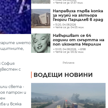
15:44, 04.08.2026
Чете се за: 01:37 мин.
Направиха първа копка
за музей на актьора
Георги Парцалев в град
Левски
15:20, 04.08.2026
Чете се за: 04:05 мин.
Навършват се 64
години от смъртта на
ългарите името
поп иконата Мерилин
защитните,
Монро
10:03, 04.08.2026
6198
Чете се за: 00:32 мин.
Реклама
в София
звестен с
ВОДЕЩИ НОВИНИ
или света -
воя патрон и
вен
ба и всяка