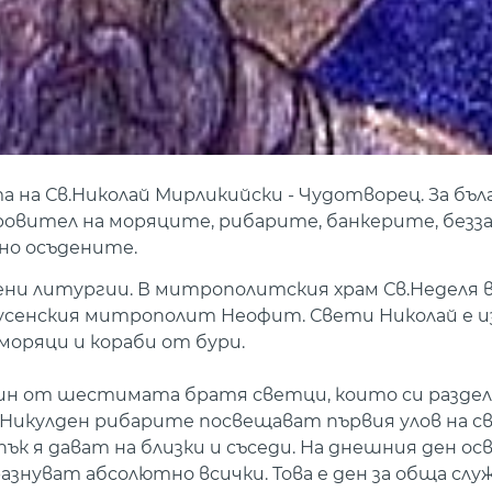
а на Св.Николай Мирликийски - Чудотворец. За б
кровител на моряците, рибарите, банкерите, без
но осъдените.
ени литургии. В митрополитския храм Св.Неделя 
усенския митрополит Неофит. Свети Николай е и
оряци и кораби от бури.
ин от шестимата братя светци, които си раздел
а Никулден рибарите посвещават първия улов на с
ък я дават на близки и съседи. На днешния ден ос
знуват абсолютно всички. Това е ден за обща служ