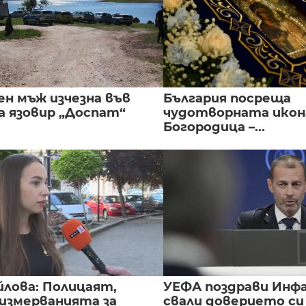
ен мъж изчезна във
България посреща
а язовир „Доспат“
чудотворната икон
Богородица –...
йлова: Полицаят,
УЕФА поздрави Инфа
 измерванията за
свали доверието с