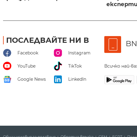
експертиз
ПОСЛЕДВАЙТЕ НИ В
BN
Facebook
Instagram
Всичко най-в
YouTube
TikTok
Google News
LinkedIn
Общи условия за ползване
Обратна връзка
СЕМ
ECPT
Поли