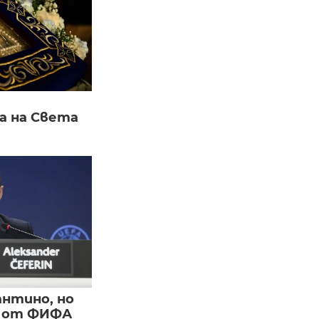
а на Света
нтино, но
и от ФИФА