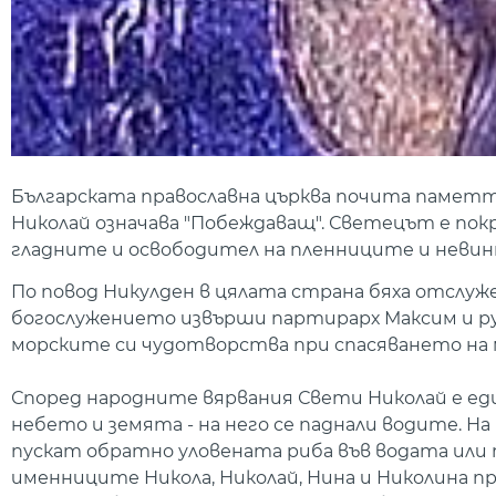
Българската православна църква почита паметт
Николай означава "Побеждаващ". Светецът е по
гладните и освободител на пленниците и невин
По повод Никулден в цялата страна бяха отслуж
богослужението извърши партирарх Максим и р
морските си чудотворства при спасяването на м
Според народните вярвания Свети Николай е ед
небето и земята - на него се паднали водите. Н
пускат обратно уловената риба във водата или п
именниците Никола, Николай, Нина и Николина пра