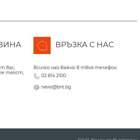
ВИНА
ВРЪЗКА С НАС
т вас,
Всичко най-важно в твоя телефон
те текст,
02 814 2100
news@bnt.bg
©БНТ. Всички права запазени