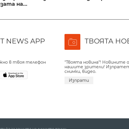
ата на...
T NEWS APP
ТВОЯТА НО
ажно в твоя телефон
"Твоята новина"! Новините о
нашите зрители! Изпрате
снимки, видео.
Изпрати
тика за защита на личните данни