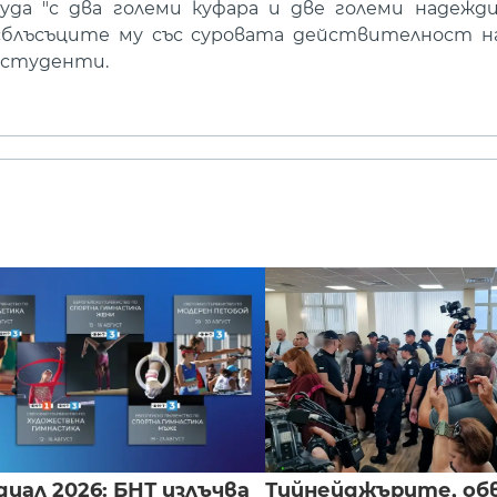
да "с два големи куфара и две големи надежди
 сблъсъците му със суровата действителност 
и студенти.
иал 2026: БНТ излъчва
Тийнейджърите, об