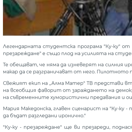
Легендарната студентска програма "Ку-ку" от 
презареждане" е също плод на усилията на студе
Те обещават, че няма да изневерят на силния и
макар да се разграничават от него. Пилотното п
Свежият екип на „Алма Матер" ТВ представи в
на всеобщия фаворит от зараждането на демокр
на съвременните хумористични предавания и о
Мария Македонска, главен сценарист на "Ку-ку -
да бъдат разгледани иронично."
"Ку-ку - презареждане" ще ви презареди, подна