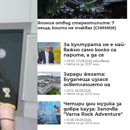
Япония отвъд стереотипите: 7
неща, които не очаквах (СНИМКИ)
За културата не е най-
важно само колко са
парите, а да се
изплащат навреме,
09:00, 07.08.2026 (обновена)
Чете се за: 13:57 мин.
заяви министър Евтим
Милошев
Заради жегата:
Будапеща изгася
осветлението на
историческите си
23:12, 06.08.2026
Чете се за: 02:12 мин.
забележителности, за
да пести енергия
Четири дни музика за
добра кауза: Започва
"Varna Rock Adventure"
15:08, 06.08.2026
Чете се за: 05:15 мин.