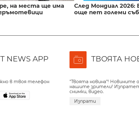
ре, на места ще има
След Мондиал 2026: 
 гръмотевици
още пет големи съ
T NEWS APP
ТВОЯТА НО
ажно в твоя телефон
"Твоята новина"! Новините о
нашите зрители! Изпрате
снимки, видео.
Изпрати