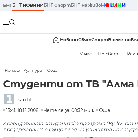
БНТ
БНТ
НОВИНИ
БНТ
Спорт
БНТ
На живо
Новини
Свят
Спорт
Времето
Бъ
У нас
По света
Реги
Начало
Култура
Още
Студенти от ТВ "Алма 
от БНТ
15:41, 18.12.2008
Чете се за: 00:32 мин.
Още
Легендарната студентска програма "Ку-ку" от на
презареждане" е също плод на усилията на студе