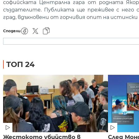
софийската Централна гара от родната Якору
създателите. Публиката ще преживее с него
град, вдъхновени от горчивия опит на истинск
Сподели
ТОП 24
Жестокото убийство в
След Монд