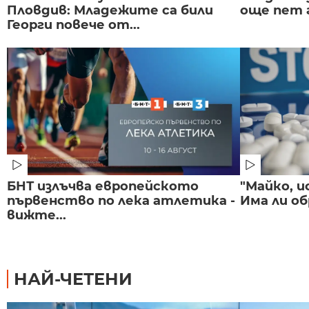
Пловдив: Младежите са били
още пет 
Георги повече от...
БНТ излъчва европейското
"Майко, и
първенство по лека атлетика -
Има ли об
вижте...
НАЙ-ЧЕТЕНИ