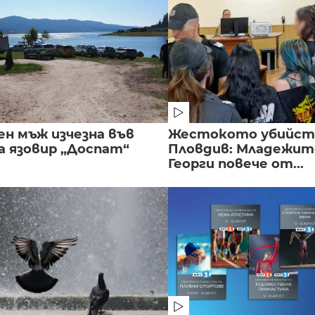
ен мъж изчезна във
Жестокото убийст
а язовир „Доспат“
Пловдив: Младежите
Георги повече от...