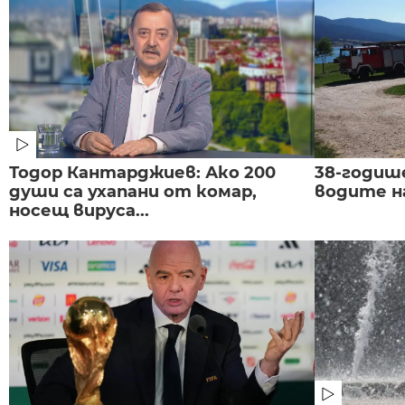
Тодор Кантарджиев: Ако 200
38-годиш
души са ухапани от комар,
водите н
носещ вируса...