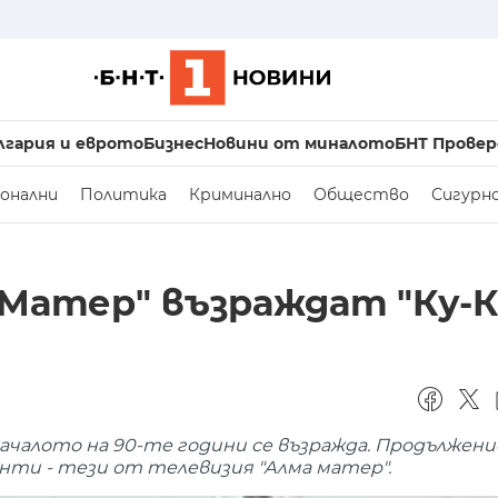
лгария и еврото
Бизнес
Новини от миналото
БНТ Провер
онални
Политика
Криминално
Общество
Сигурн
Матер" възраждат "Ку-К
чалото на 90-те години се възражда. Продължение
нти - тези от телевизия "Алма матер".