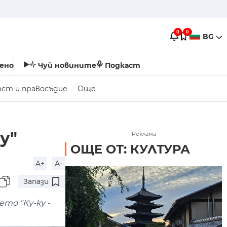
0
0
BG
ено
Чуй новините
Подкаст
ост и правосъдие
Още
у"
Реклама
ОЩЕ ОТ: КУЛТУРА
A+
A-
Запази
то "Ку-ку -