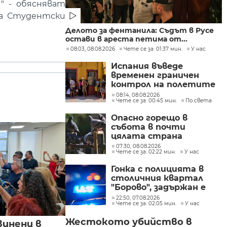
" - обясняват
на Студентски
Делото за фентанила: Съдът в Русе
остави в ареста петима от...
08:03, 08.08.2026
Чете се за: 01:37 мин.
У нас
Испания въведе
временен граничен
контрол на полетите
и корабите
08:14, 08.08.2026
Чете се за: 00:45 мин.
По света
пристигащи от
Италия
Опасно горещо в
събота в почти
цялата страна
07:30, 08.08.2026
Чете се за: 02:22 мин.
У нас
Гонка с полицията в
столичния квартал
"Борово", задържан е
мъж, у когото са
22:50, 07.08.2026
Чете се за: 02:05 мин.
У нас
намерени 460 000 евро
Жестокото убийство в
винени в