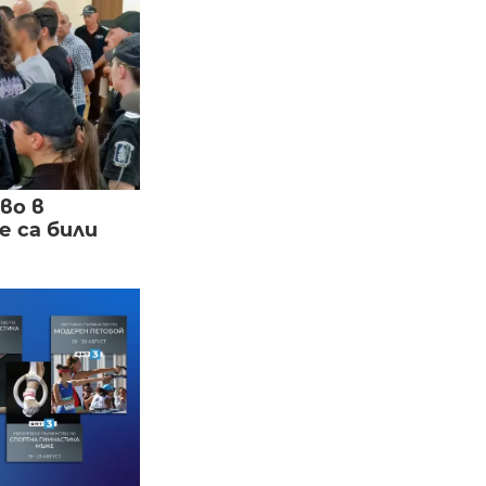
во в
 са били