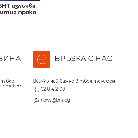
БНТ излъчва
бития пряко
ВИНА
ВРЪЗКА С НАС
т вас,
Всичко най-важно в твоя телефон
те текст,
02 814 2100
news@bnt.bg