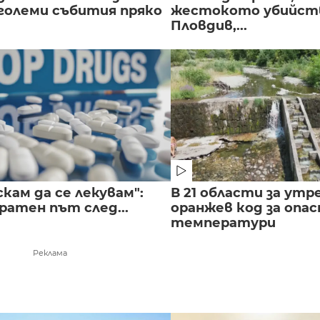
големи събития пряко
жестокото убийств
Пловдив,...
скам да се лекувам":
В 21 области за утр
ратен път след...
оранжев код за опас
температури
Реклама