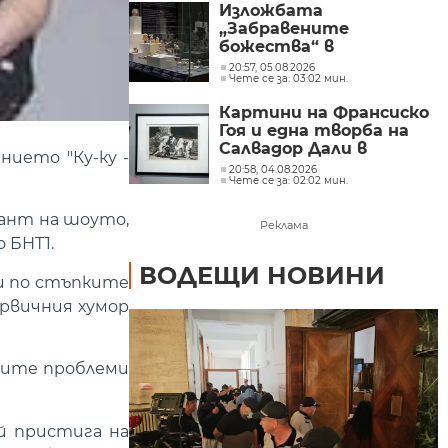
Изложбата
„Забравените
божества“ в
Националния
20:57, 05.08.2026
Чете се за: 03:02 мин.
археологически
институт с музей при
Картини на Франсиско
БАН
Гоя и една творба на
Салвадор Дали в
нието "Ку-ку -
„Квадрат 500“
20:58, 04.08.2026
Чете се за: 02:02 мин.
(СНИМКИ)
иант на шоуто,
Реклама
 БНТ1.
ВОДЕЩИ НОВИНИ
и по стъпките
ървичния хумор
вните проблеми
ой пристига на