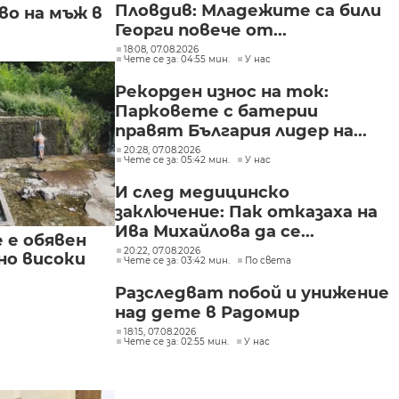
Пловдив: Младежите са били
о на мъж в
Георги повече от...
18:08, 07.08.2026
Чете се за: 04:55 мин.
У нас
Рекорден износ на ток:
Парковете с батерии
правят България лидер на...
20:28, 07.08.2026
Чете се за: 05:42 мин.
У нас
И след медицинско
заключение: Пак отказаха на
Ива Михайлова да се...
е е обявен
20:22, 07.08.2026
но високи
Чете се за: 03:42 мин.
По света
Разследват побой и унижение
над дете в Радомир
18:15, 07.08.2026
Чете се за: 02:55 мин.
У нас