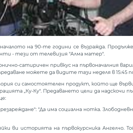
началото на 90-те години се възражда. Продълже
нти - тези от телевизия "Алма матер".
ронично-сатиричен привкус на първоначалния вар
редаване можете да видите тази неделя в 15:45 по
тория си самостоятелен продукт, който ще върв
ацията „Ку-Ку". Предаването цели да надскочи п
ще:
 презареждане": "Да има социална нотка. Злободне
сяйки ви историята на първокурсника Ангелчо. Т